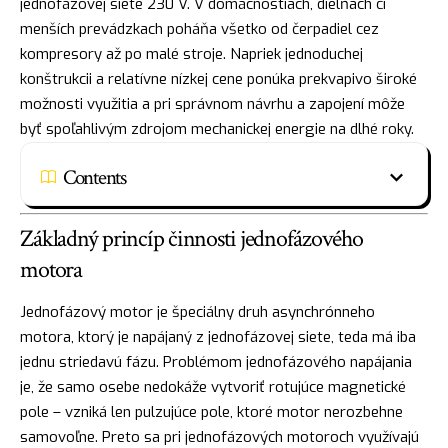
jednofázovej siete 230 V. V domácnostiach, dielňach či
menších prevádzkach poháňa všetko od čerpadiel cez
kompresory až po malé stroje. Napriek jednoduchej
konštrukcii a relatívne nízkej cene ponúka prekvapivo široké
možnosti využitia a pri správnom návrhu a zapojení môže
byť spoľahlivým zdrojom mechanickej energie na dlhé roky.
Contents
Základný princíp činnosti jednofázového
motora
Jednofázový motor je špeciálny druh asynchrónneho
motora, ktorý je napájaný z jednofázovej siete, teda má iba
jednu striedavú fázu. Problémom jednofázového napájania
je, že samo osebe nedokáže vytvoriť rotujúce magnetické
pole – vzniká len pulzujúce pole, ktoré motor nerozbehne
samovoľne. Preto sa pri jednofázových motoroch využívajú