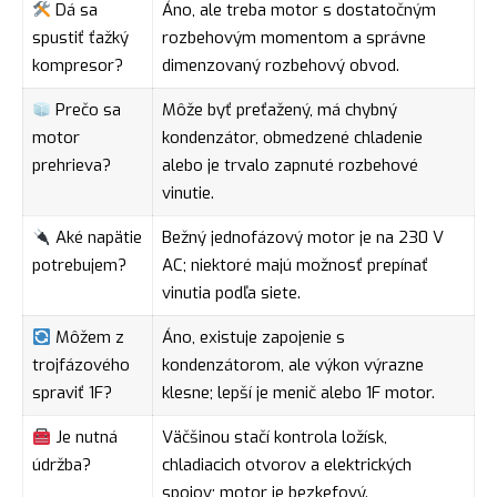
Dá sa
Áno, ale treba motor s dostatočným
spustiť ťažký
rozbehovým momentom a správne
kompresor?
dimenzovaný rozbehový obvod.
Prečo sa
Môže byť preťažený, má chybný
motor
kondenzátor, obmedzené chladenie
prehrieva?
alebo je trvalo zapnuté rozbehové
vinutie.
Aké napätie
Bežný jednofázový motor je na 230 V
potrebujem?
AC; niektoré majú možnosť prepínať
vinutia podľa siete.
Môžem z
Áno, existuje zapojenie s
trojfázového
kondenzátorom, ale výkon výrazne
spraviť 1F?
klesne; lepší je menič alebo 1F motor.
Je nutná
Väčšinou stačí kontrola ložísk,
údržba?
chladiacich otvorov a elektrických
spojov; motor je bezkefový.