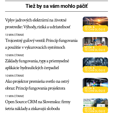
Tiež by sa vám mohlo páčiť
Vplyv jadrových elektrární na životné
prostredie: Výhody, riziká a udržateľnosť
VEDA &
TECHNOLÓGIE
13 MIN ČÍTANIE
Trojcestný guľový ventil: Princíp fungovania
a použitie v vykurovacích systémoch
VEDA &
TECHNOLÓGIE
10 MIN ČÍTANIE
Základy fungovania, typy a priemyselné
aplikácie hydraulických čerpadiel
VEDA &
TECHNOLÓGIE
10 MIN ČÍTANIE
Ako projektor premieňa svetlo na ostrý
obraz: Princíp fungovania projektora
VEDA &
TECHNOLÓGIE
11 MIN ČÍTANIE
Open Source CRM na Slovensku: firmy
šetria náklady a získavajú slobodu
VEDA &
TECHNOLÓGIE