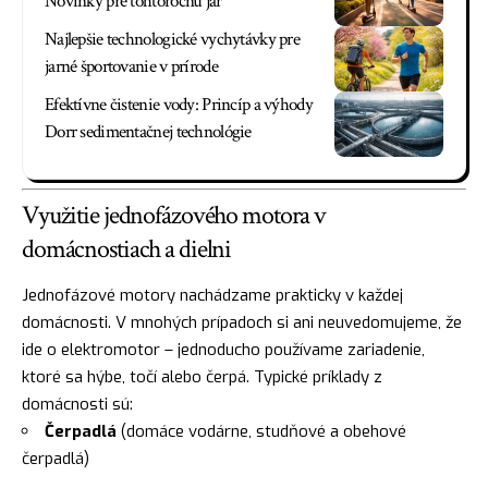
Novinky pre tohtoročnú jar
Najlepšie technologické vychytávky pre
jarné športovanie v prírode
Efektívne čistenie vody: Princíp a výhody
Dorr sedimentačnej technológie
Využitie jednofázového motora v
domácnostiach a dielni
Jednofázové motory nachádzame prakticky v každej
domácnosti. V mnohých prípadoch si ani neuvedomujeme, že
ide o elektromotor – jednoducho používame zariadenie,
ktoré sa hýbe, točí alebo čerpá. Typické príklady z
domácnosti sú:
Čerpadlá
(domáce vodárne, studňové a obehové
čerpadlá)