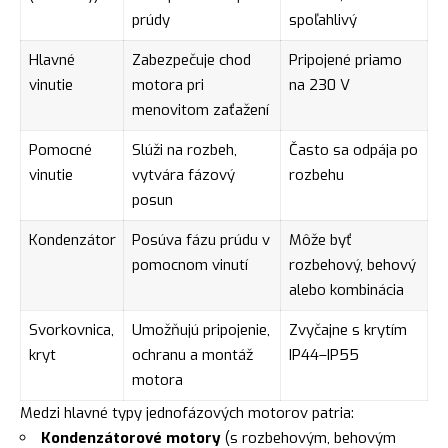
prúdy
spoľahlivý
Hlavné
Zabezpečuje chod
Pripojené priamo
vinutie
motora pri
na 230 V
menovitom zaťažení
Pomocné
Slúži na rozbeh,
Často sa odpája po
vinutie
vytvára fázový
rozbehu
posun
Kondenzátor
Posúva fázu prúdu v
Môže byť
pomocnom vinutí
rozbehový, behový
alebo kombinácia
Svorkovnica,
Umožňujú pripojenie,
Zvyčajne s krytím
kryt
ochranu a montáž
IP44–IP55
motora
Medzi hlavné typy jednofázových motorov patria:
Kondenzátorové motory
(s rozbehovým, behovým