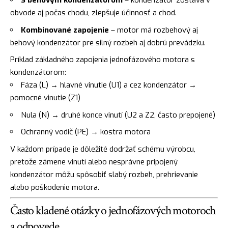
S behovým kondenzátorom
– kondenzátor zostáva v
obvode aj počas chodu, zlepšuje účinnosť a chod.
Kombinované zapojenie
– motor má rozbehový aj
behový kondenzátor pre silný rozbeh aj dobrú prevádzku.
Príklad základného zapojenia jednofázového motora s
kondenzátorom:
Fáza (L) → hlavné vinutie (U1) a cez kondenzátor →
pomocné vinutie (Z1)
Nula (N) → druhé konce vinutí (U2 a Z2, často prepojené)
Ochranný vodič (PE) → kostra motora
V každom prípade je dôležité dodržať schému výrobcu,
pretože zámene vinutí alebo nesprávne pripojený
kondenzátor môžu spôsobiť slabý rozbeh, prehrievanie
alebo poškodenie motora.
Často kladené otázky o jednofázových motoroch
a odpovede