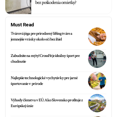
bez poškodenia omietky?
Must Read
Tvárová jóga pre prirodzený lifting tváre a
jemnejšie vrásky okolo očí bez ihiel
Zabudnite na mýty! CrossFit je ideálny šport pre
chudnutie
Najlepšie technologické vychytávky pre jarné
športovanie v prírode
Výhody členstva v EÚ: Ako Slovensko profituje z
Európskej únie