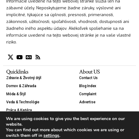
Informácie uvedené na tejto webovej stránke slúžia len na
zábavné účely. Neposkytujeme žiadne záruky, výslovné ani
implicitné, týkajúce sa úplnosti, presnosti, primeranosti,
zákonnosti, užitočnosti, spoľahlivosti, vhodnosti, dostupnosti ani
žiadneho iného aspektu údajov. Akékoľvek spoliehanie sa na
informácie uvedené na tejto webovej stránke je na vaše vlastné
riziko.
Quicklinks
About US
Zdravie & Životný štýl
Contact Us
Domov & Záhrada
Blog Index
Móda & Štýl
Complaint
Veda & Technológie
Advertise
Práca & Kariéra
We are using cookies to give you the best experience on our
Krása
website.
Auto & Moto
You can find out more about which cookies we are using or
Tipy & Návody
switch them off in
settings
.