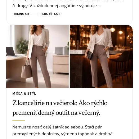
či drogy. V každodennej angličtine vyjadruje…
OD
MNS.SK
13 MIN ČÍTANIE
MÓDA & ŠTÝL
Z kancelárie na večierok: Ako rýchlo
premeniť denný outfit na večerný.
Nemusíte nosiť celý šatník so sebou. Stačí pár
premyslených doplnkov, výmena topánok a drobná