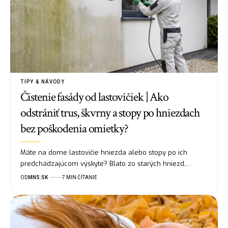
TIPY & NÁVODY
Čistenie fasády od lastovičiek | Ako
odstrániť trus, škvrny a stopy po hniezdach
bez poškodenia omietky?
Máte na dome lastovičie hniezda alebo stopy po ich
predchádzajúcom výskyte? Blato zo starých hniezd,…
OD
MNS.SK
7 MIN ČÍTANIE