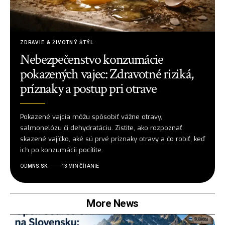
ZDRAVIE & ŽIVOTNÝ ŠTÝL
Nebezpečenstvo konzumácie
pokazených vajec: Zdravotné riziká,
príznaky a postup pri otrave
Pokazené vajcia môžu spôsobiť vážne otravy,
salmonelózu či dehydratáciu. Zistite, ako rozpoznať
skazené vajíčko, aké sú prvé príznaky otravy a čo robiť, keď
ich po konzumácii pocítite.
OD
MNS.SK
13 MIN ČÍTANIE
More News