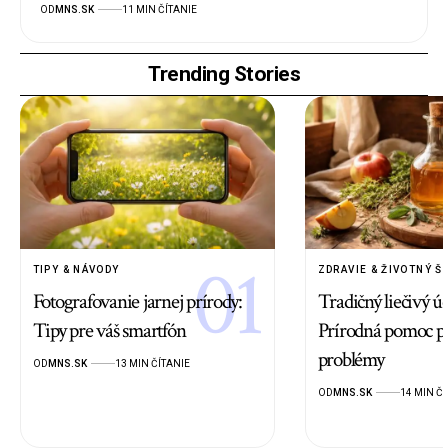
OD
MNS.SK
11 MIN ČÍTANIE
Trending Stories
TIPY & NÁVODY
ZDRAVIE & ŽIVOTNÝ Š
Fotografovanie jarnej prírody:
Tradičný liečivý ú
Tipy pre váš smartfón
Prírodná pomoc p
problémy
OD
MNS.SK
13 MIN ČÍTANIE
OD
MNS.SK
14 MIN ČÍ