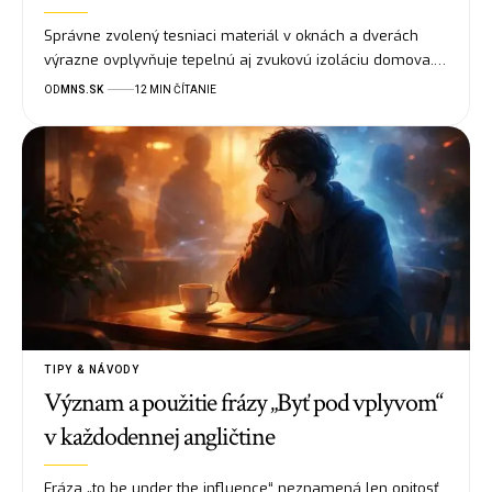
Správne zvolený tesniaci materiál v oknách a dverách
výrazne ovplyvňuje tepelnú aj zvukovú izoláciu domova.…
OD
MNS.SK
12 MIN ČÍTANIE
TIPY & NÁVODY
Význam a použitie frázy „Byť pod vplyvom“
v každodennej angličtine
Fráza „to be under the influence“ neznamená len opitosť