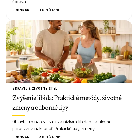
úprava…
OD
MNS.SK
11 MIN ČÍTANIE
ZDRAVIE & ŽIVOTNÝ ŠTÝL
Zvýšenie libida: Praktické metódy, životné
zmeny a odborné tipy
Objavte, čo naozaj stojí za nízkym libidom, a ako ho
prirodzene nakopnúť. Praktické tipy, zmeny…
OD
MNS.SK
13 MIN ČÍTANIE