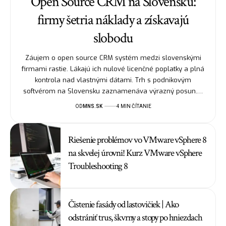
Open Source CRM na Slovensku:
firmy šetria náklady a získavajú
slobodu
Záujem o open source CRM systém medzi slovenskými
firmami rastie. Lákajú ich nulové licenčné poplatky a plná
kontrola nad vlastnými dátami. Trh s podnikovým
softvérom na Slovensku zaznamenáva výrazný posun.…
OD
MNS.SK
4 MIN ČÍTANIE
Riešenie problémov vo VMware vSphere 8
na skvelej úrovni! Kurz VMware vSphere
Troubleshooting 8
Čistenie fasády od lastovičiek | Ako
odstrániť trus, škvrny a stopy po hniezdach