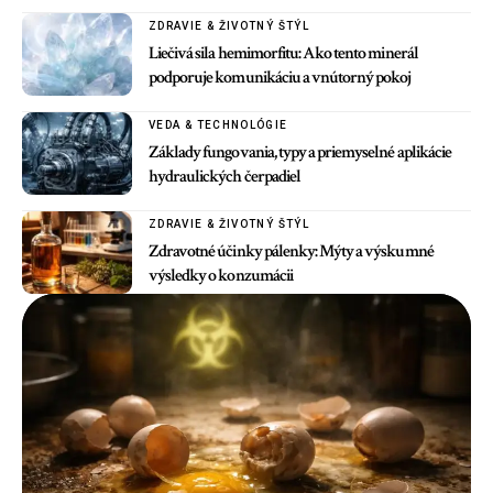
ZDRAVIE & ŽIVOTNÝ ŠTÝL
Liečivá sila hemimorfitu: Ako tento minerál
podporuje komunikáciu a vnútorný pokoj
VEDA & TECHNOLÓGIE
Základy fungovania, typy a priemyselné aplikácie
hydraulických čerpadiel
ZDRAVIE & ŽIVOTNÝ ŠTÝL
Zdravotné účinky pálenky: Mýty a výskumné
výsledky o konzumácii