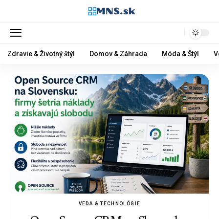
Zdravie & Životný štýl
Domov & Záhrada
Móda & Štýl
V
VEDA & TECHNOLÓGIE