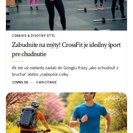
ZDRAVIE & ŽIVOTNÝ ŠTÝL
Zabudnite na mýty! CrossFit je ideálny šport
pre chudnutie
Ak ste už niekedy zadali do Googlu frázy „ako schudnúť z
brucha“ alebo „najlepšie cviky…
OD
MNS.SK
5 MIN ČÍTANIE