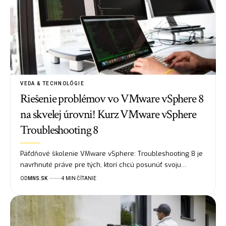
VEDA & TECHNOLÓGIE
Riešenie problémov vo VMware vSphere 8
na skvelej úrovni! Kurz VMware vSphere
Troubleshooting 8
Päťdňové školenie VMware vSphere: Troubleshooting 8 je
navrhnuté práve pre tých, ktorí chcú posunúť svoju…
OD
MNS.SK
4 MIN ČÍTANIE