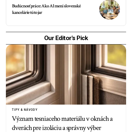
Budúcnosť práce: Ako AI mení slovenské
kancelárie túto jar
Our Editor's Pick
TIPY & NÁVODY
Význam tesniaceho materiálu v oknách a
dverách pre izoláciu a správny výber