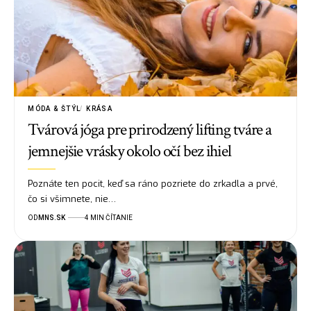
MÓDA & ŠTÝL
KRÁSA
Tvárová jóga pre prirodzený lifting tváre a
jemnejšie vrásky okolo očí bez ihiel
Poznáte ten pocit, keď sa ráno pozriete do zrkadla a prvé,
čo si všimnete, nie…
OD
MNS.SK
4 MIN ČÍTANIE