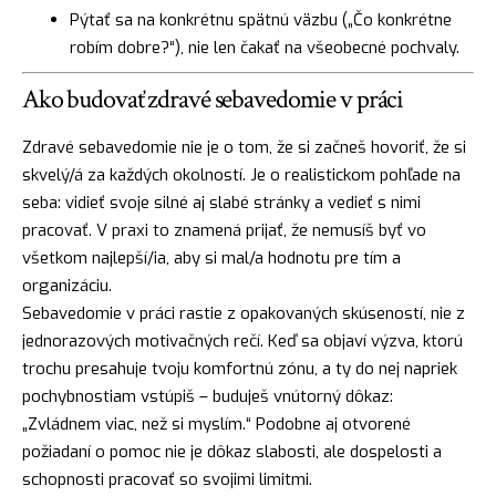
Pýtať sa na konkrétnu spätnú väzbu („Čo konkrétne
robím dobre?“), nie len čakať na všeobecné pochvaly.
Ako budovať zdravé sebavedomie v práci
Zdravé sebavedomie nie je o tom, že si začneš hovoriť, že si
skvelý/á za každých okolností. Je o realistickom pohľade na
seba: vidieť svoje silné aj slabé stránky a vedieť s nimi
pracovať. V praxi to znamená prijať, že nemusíš byť vo
všetkom najlepší/ia, aby si mal/a hodnotu pre tím a
organizáciu.
Sebavedomie v práci rastie z opakovaných skúseností, nie z
jednorazových motivačných rečí. Keď sa objaví výzva, ktorú
trochu presahuje tvoju komfortnú zónu, a ty do nej napriek
pochybnostiam vstúpiš – buduješ vnútorný dôkaz:
„Zvládnem viac, než si myslím.“ Podobne aj otvorené
požiadaní o pomoc nie je dôkaz slabosti, ale dospelosti a
schopnosti pracovať so svojimi limitmi.