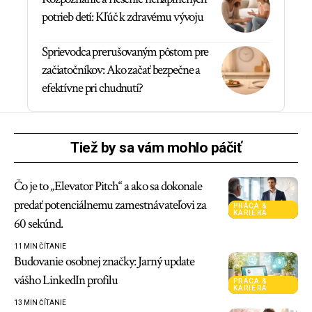
potrieb detí: Kľúč k zdravému vývoju
Sprievodca prerušovaným pôstom pre
začiatočníkov: Ako začať bezpečne a
efektívne pri chudnutí?
Tiež by sa vám mohlo páčiť
Čo je to „Elevator Pitch“ a ako sa dokonale
predať potenciálnemu zamestnávateľovi za
PRÁCA &
KARIÉRA
60 sekúnd.
11 MIN ČÍTANIE
Budovanie osobnej značky: Jarný update
vášho LinkedIn profilu
PRÁCA &
KARIÉRA
13 MIN ČÍTANIE