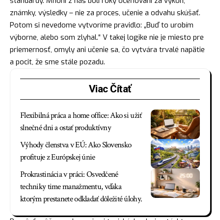
štandardy. Mnohí z nás boli roky oceňovaní za výkon,
známky, výsledky – nie za proces, učenie a odvahu skúšať.
Potom si nevedome vytvoríme pravidlo: „Buď to urobím
výborne, alebo som zlyhal.“ V takej logike nie je miesto pre
priemernosť, omyly ani učenie sa, čo vytvára trvalé napätie
a pocit, že sme stále pozadu.
Viac Čítať
Flexibilná práca a home office: Ako si užiť
slnečné dni a ostať produktívny
Výhody členstva v EÚ: Ako Slovensko
profituje z Európskej únie
Prokrastinácia v práci: Osvedčené
techniky time manažmentu, vďaka
ktorým prestanete odkladať dôležité úlohy.