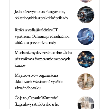
Jednofázový motor: Fungovanie,
oblasti využitia a praktické príklady
Riziká a vedľajšie účinky CT
vyšetrenia: Ochrana pred radiačnou
záťažou a preventívne rady
Mechanizmy devízového trhu: Úloha
účastníkov a formovanie menových
kurzov
Majstrovstvo v organizácii a
skladovaní: Všestranné využitie
zázračného vaku
Čo je to „Capsule Wardrobe“
(kapsulový šatník) a ako si ho