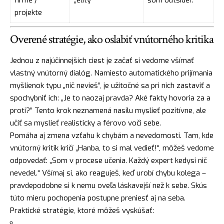
projekte
Overené stratégie, ako oslabiť vnútorného kritika
Jednou z najúčinnejších ciest je začať si vedome všímať
vlastný vnútorný dialóg. Namiesto automatického prijímania
myšlienok typu „nič nevieš“, je užitočné sa pri nich zastaviť a
spochybniť ich: „Je to naozaj pravda? Aké fakty hovoria za a
proti?“ Tento krok neznamená nasilu myslieť pozitívne, ale
učiť sa myslieť realisticky a férovo voči sebe.
Pomáha aj zmena vzťahu k chybám a nevedomosti. Tam, kde
vnútorný kritik kričí „Hanba, to si mal vedieť!“, môžeš vedome
odpovedať: „Som v procese učenia. Každý expert kedysi nič
nevedel.“ Všímaj si, ako reaguješ, keď urobí chybu kolega –
pravdepodobne si k nemu oveľa láskavejší než k sebe. Skús
túto mieru pochopenia postupne preniesť aj na seba.
Praktické stratégie, ktoré môžeš vyskúšať: