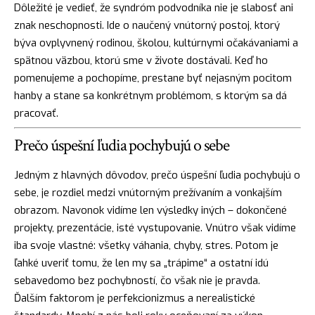
Dôležité je vedieť, že syndróm podvodníka nie je slabosť ani
znak neschopnosti. Ide o naučený vnútorný postoj, ktorý
býva ovplyvnený rodinou, školou, kultúrnymi očakávaniami a
spätnou väzbou, ktorú sme v živote dostávali. Keď ho
pomenujeme a pochopíme, prestane byť nejasným pocitom
hanby a stane sa konkrétnym problémom, s ktorým sa dá
pracovať.
Prečo úspešní ľudia pochybujú o sebe
Jedným z hlavných dôvodov, prečo úspešní ľudia pochybujú o
sebe, je rozdiel medzi vnútorným prežívaním a vonkajším
obrazom. Navonok vidíme len výsledky iných – dokončené
projekty, prezentácie, isté vystupovanie. Vnútro však vidíme
iba svoje vlastné: všetky váhania, chyby, stres. Potom je
ľahké uveriť tomu, že len my sa „trápime“ a ostatní idú
sebavedomo bez pochybností, čo však nie je pravda.
Ďalším faktorom je perfekcionizmus a nerealistické