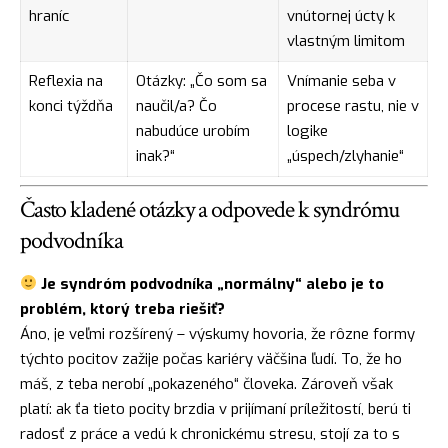
hraníc
vnútornej úcty k
vlastným limitom
Reflexia na
Otázky: „Čo som sa
Vnímanie seba v
konci týždňa
naučil/a? Čo
procese rastu, nie v
nabudúce urobím
logike
inak?“
„úspech/zlyhanie“
Často kladené otázky a odpovede k syndrómu
podvodníka
Je syndróm podvodníka „normálny“ alebo je to
problém, ktorý treba riešiť?
Áno, je veľmi rozšírený – výskumy hovoria, že rôzne formy
týchto pocitov zažije počas kariéry väčšina ľudí. To, že ho
máš, z teba nerobí „pokazeného“ človeka. Zároveň však
platí: ak ťa tieto pocity brzdia v prijímaní príležitostí, berú ti
radosť z práce a vedú k chronickému stresu, stojí za to s