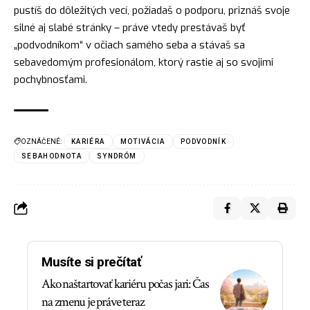
pustíš do dôležitých vecí, požiadaš o podporu, priznáš svoje
silné aj slabé stránky – práve vtedy prestávaš byť
„podvodníkom“ v očiach samého seba a stávaš sa
sebavedomým profesionálom, ktorý rastie aj so svojimi
pochybnosťami.
OZNÁČENÉ:
KARIÉRA
MOTIVÁCIA
PODVODNÍK
SEBAHODNOTA
SYNDRÓM
Musíte si prečítať
Ako naštartovať kariéru počas jari: Čas
na zmenu je práve teraz