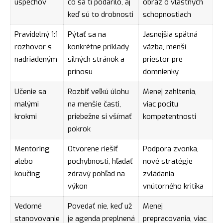
úspechov
čo sa ti podarilo, aj
obraz o vlastných
keď sú to drobnosti
schopnostiach
Pravidelný 1:1
Pýtať sa na
Jasnejšia spätná
rozhovor s
konkrétne príklady
väzba, menší
nadriadeným
silných stránok a
priestor pre
prínosu
domnienky
Učenie sa
Rozbiť veľkú úlohu
Menej zahltenia,
malými
na menšie časti,
viac pocitu
krokmi
priebežne si všímať
kompetentnosti
pokrok
Mentoring
Otvorene riešiť
Podpora zvonka,
alebo
pochybnosti, hľadať
nové stratégie
koučing
zdravý pohľad na
zvládania
výkon
vnútorného kritika
Vedomé
Povedať nie, keď už
Menej
stanovovanie
je agenda preplnená
prepracovania, viac