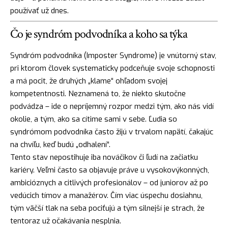
používať už dnes.
Čo je syndróm podvodníka a koho sa týka
Syndróm podvodníka (Imposter Syndrome) je vnútorný stav,
pri ktorom človek systematicky podceňuje svoje schopnosti
a má pocit, že druhých „klame“ ohľadom svojej
kompetentnosti. Neznamená to, že niekto skutočne
podvádza – ide o nepríjemný rozpor medzi tým, ako nás vidí
okolie, a tým, ako sa cítime sami v sebe. Ľudia so
syndrómom podvodníka často žijú v trvalom napätí, čakajúc
na chvíľu, keď budú „odhalení“.
Tento stav nepostihuje iba nováčikov či ľudí na začiatku
kariéry. Veľmi často sa objavuje práve u vysokovýkonných,
ambicióznych a citlivých profesionálov – od juniorov až po
vedúcich tímov a manažérov. Čím viac úspechu dosiahnu,
tým väčší tlak na seba pociťujú a tým silnejší je strach, že
tentoraz už očakávania nesplnia.