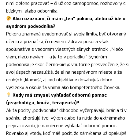
nimi cielene pracovať – či už cez samopomoc, rozhovory s
blízkymi, alebo odborníka.
Ako rozoznám, či mám „len“ pokoru, alebo už ide o
syndróm podvodníka?
Pokora znamená uvedomovať si svoje limity, byť otvorený
učeniu a priznať si, čo neviem. Zdravá pokora však
spolunažíva s vedomím vlastných silných stránok: „Niečo
viem, niečo neviem – a je to v poriadku.“ Syndróm
podvodníka je skôr čierno-biely: vnútorné presvedčenie, že si
svoj úspech nezaslúžiš, že si na nesprávnom mieste a že
druhých „klameš“, aj keď objektívne dosahuješ dobré
výsledky a okolie ťa vníma ako kompetentného človeka.
Kedy má zmysel vyhľadať odbornú pomoc
(psychológa, kouča, terapeuta)?
Ak ťa pocity „podvodníka“ dlhodobo vyčerpávajú, bránia ti v
spánku, zhoršujú tvoj výkon alebo ťa nútia do extrémneho
prepracovania, je namierené vyhľadať odbornú pomoc.
Rovnako aj vtedy, keď máš pocit, že sám/sama už opakuješ