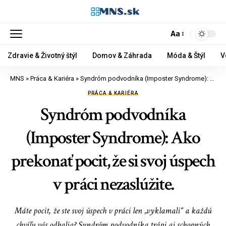
Aa
Zdravie & Životný štýl
Domov & Záhrada
Móda & Štýl
V
MNS
»
Práca & Kariéra
»
Syndróm podvodníka (Imposter Syndrome): Ako prekonať pocit, že si svoj úspech v práci nezaslúžite.
PRÁCA & KARIÉRA
Syndróm podvodníka
(Imposter Syndrome): Ako
prekonať pocit, že si svoj úspech
v práci nezaslúžite.
Máte pocit, že ste svoj úspech v práci len „vyklamali“ a každú
chvíľu vás odhalia? Syndróm podvodníka trápi aj schopných