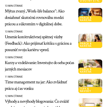
ŽIVOTNÝ ŠTÝL
13 MIN ČÍTANIE
Mýtus zvaný „Work-life balance“: Ako
dosiahnuť skutočnú rovnováhu medzi
PRÁCA &
KARIÉRA
prácou a súkromím v digitálnej dobe.
13 MIN ČÍTANIE
Umenie konštruktívnej spätnej väzby
(Feedback): Ako prijímať kritiku s gráciou a
PRÁCA &
KARIÉRA
posunúť svoju kariéru vpred.
13 MIN ČÍTANIE
Kurzy a vzdelávanie: Investujte do seba počas
jarných mesiacov
PRÁCA &
KARIÉRA
11 MIN ČÍTANIE
Time management na jar: Ako zvládnuť
prácu aj čas vonku
TIPY &
NÁVODY
12 MIN ČÍTANIE
Výhody a nevýhody blogovania: Čo zvážiť