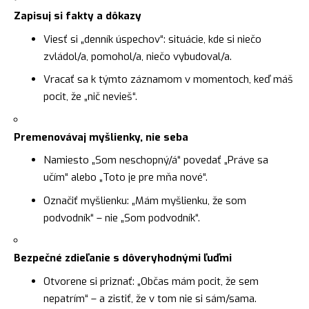
Zapisuj si fakty a dôkazy
Viesť si „denník úspechov“: situácie, kde si niečo
zvládol/a, pomohol/a, niečo vybudoval/a.
Vracať sa k týmto záznamom v momentoch, keď máš
pocit, že „nič nevieš“.
Premenovávaj myšlienky, nie seba
Namiesto „Som neschopný/á“ povedať „Práve sa
učím“ alebo „Toto je pre mňa nové“.
Označiť myšlienku: „Mám myšlienku, že som
podvodník“ – nie „Som podvodník“.
Bezpečné zdieľanie s dôveryhodnými ľuďmi
Otvorene si priznať: „Občas mám pocit, že sem
nepatrím“ – a zistiť, že v tom nie si sám/sama.