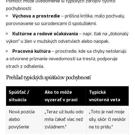
Pomôcť môže uvedomenie si typických zdrojov týchto
pochybností:
Výchova a prostredie
– prílišná kritika, málo pochvaly,
porovnávanie so súrodencami či spolužiakmi.
Kultúrne a rodové očakávania
– napr. tlak na „dokonalý
výkon“ u žien v mužských odvetviach alebo naopak.
Pracovná kultúra
– prostredie, kde sa chyby netolerujú
a otvorené priznanie nevedomosti sa trestá, podporuje
strach z odhalenia.
Prehľad typických spúšťačov pochybností
Spúšťač /
Ako to môže
Typická
situácia
vyzerať v praxi
vnútorná veta
Nová pozícia
„Teraz už budú odo
„Toto je nad moje
alebo
mňa čakať viac než
sily, skôr či neskôr
povýšenie
zvládnem.“
na to prídu.“