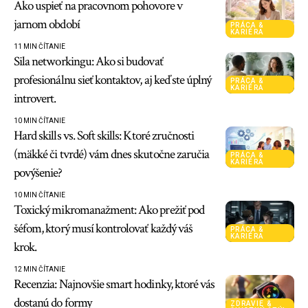
Ako uspieť na pracovnom pohovore v
jarnom období
PRÁCA &
KARIÉRA
11 MIN ČÍTANIE
Sila networkingu: Ako si budovať
profesionálnu sieť kontaktov, aj keď ste úplný
PRÁCA &
KARIÉRA
introvert.
10 MIN ČÍTANIE
Hard skills vs. Soft skills: Ktoré zručnosti
(mäkké či tvrdé) vám dnes skutočne zaručia
PRÁCA &
KARIÉRA
povýšenie?
10 MIN ČÍTANIE
Toxický mikromanažment: Ako prežiť pod
šéfom, ktorý musí kontrolovať každý váš
PRÁCA &
KARIÉRA
krok.
12 MIN ČÍTANIE
Recenzia: Najnovšie smart hodinky, ktoré vás
dostanú do formy
ZDRAVIE &