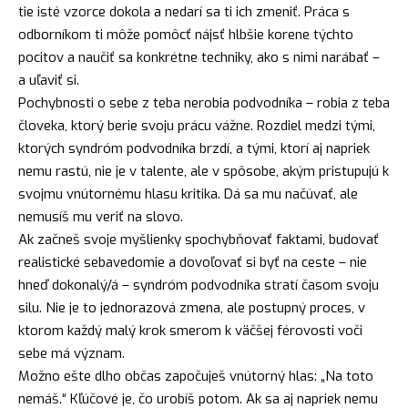
tie isté vzorce dokola a nedarí sa ti ich zmeniť. Práca s
odborníkom ti môže pomôcť nájsť hlbšie korene týchto
pocitov a naučiť sa konkrétne techniky, ako s nimi narábať –
a uľaviť si.
Pochybnosti o sebe z teba nerobia podvodníka – robia z teba
človeka, ktorý berie svoju prácu vážne. Rozdiel medzi tými,
ktorých syndróm podvodníka brzdí, a tými, ktorí aj napriek
nemu rastú, nie je v talente, ale v spôsobe, akým pristupujú k
svojmu vnútornému hlasu kritika. Dá sa mu načúvať, ale
nemusíš mu veriť na slovo.
Ak začneš svoje myšlienky spochybňovať faktami, budovať
realistické sebavedomie a dovoľovať si byť na ceste – nie
hneď dokonalý/á – syndróm podvodníka stratí časom svoju
silu. Nie je to jednorazová zmena, ale postupný proces, v
ktorom každý malý krok smerom k väčšej férovosti voči
sebe má význam.
Možno ešte dlho občas započuješ vnútorný hlas: „Na toto
nemáš.“ Kľúčové je, čo urobíš potom. Ak sa aj napriek nemu