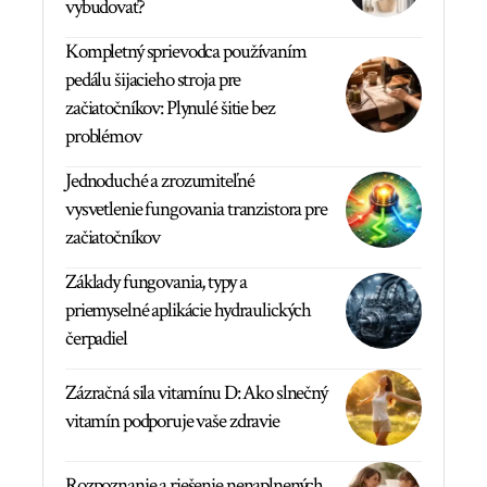
vybudovať?
Kompletný sprievodca používaním
pedálu šijacieho stroja pre
začiatočníkov: Plynulé šitie bez
problémov
Jednoduché a zrozumiteľné
vysvetlenie fungovania tranzistora pre
začiatočníkov
Základy fungovania, typy a
priemyselné aplikácie hydraulických
čerpadiel
Zázračná sila vitamínu D: Ako slnečný
vitamín podporuje vaše zdravie
Rozpoznanie a riešenie nenaplnených