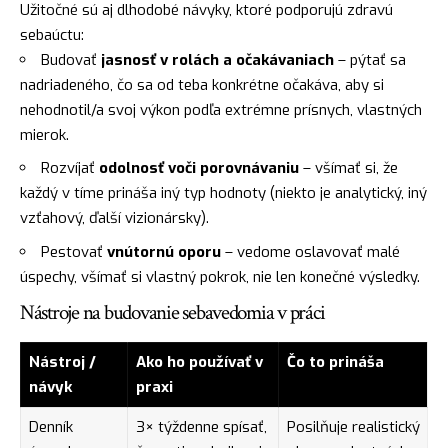
Užitočné sú aj dlhodobé návyky, ktoré podporujú zdravú
sebaúctu:
Budovať
jasnosť v rolách a očakávaniach
– pýtať sa
nadriadeného, čo sa od teba konkrétne očakáva, aby si
nehodnotil/a svoj výkon podľa extrémne prísnych, vlastných
mierok.
Rozvíjať
odolnosť voči porovnávaniu
– všímať si, že
každý v tíme prináša iný typ hodnoty (niekto je analytický, iný
vzťahový, ďalší vizionársky).
Pestovať
vnútornú oporu
– vedome oslavovať malé
úspechy, všímať si vlastný pokrok, nie len konečné výsledky.
Nástroje na budovanie sebavedomia v práci
Nástroj /
Ako ho používať v
Čo to prináša
návyk
praxi
Denník
3× týždenne spísať,
Posilňuje realistický