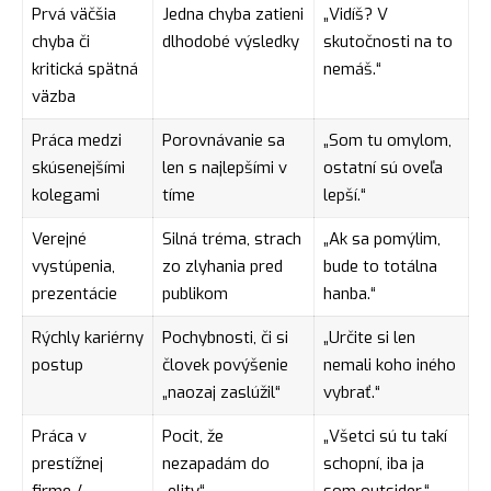
Prvá väčšia
Jedna chyba zatieni
„Vidíš? V
chyba či
dlhodobé výsledky
skutočnosti na to
kritická spätná
nemáš.“
väzba
Práca medzi
Porovnávanie sa
„Som tu omylom,
skúsenejšími
len s najlepšími v
ostatní sú oveľa
kolegami
tíme
lepší.“
Verejné
Silná tréma, strach
„Ak sa pomýlim,
vystúpenia,
zo zlyhania pred
bude to totálna
prezentácie
publikom
hanba.“
Rýchly kariérny
Pochybnosti, či si
„Určite si len
postup
človek povýšenie
nemali koho iného
„naozaj zaslúžil“
vybrať.“
Práca v
Pocit, že
„Všetci sú tu takí
prestížnej
nezapadám do
schopní, iba ja
firme /
„elity“
som outsider.“