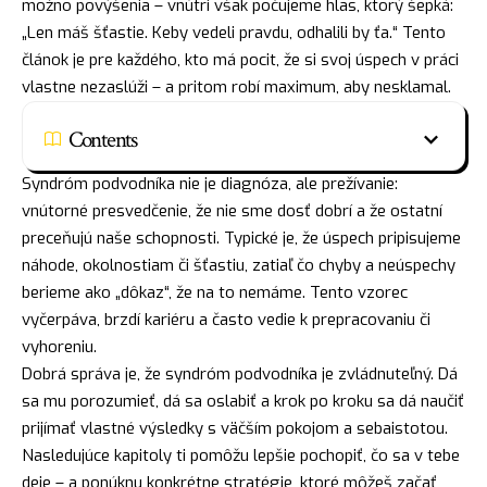
možno povýšenia – vnútri však počujeme hlas, ktorý šepká:
„Len máš šťastie. Keby vedeli pravdu, odhalili by ťa.“ Tento
článok je pre každého, kto má pocit, že si svoj úspech v práci
vlastne nezaslúži – a pritom robí maximum, aby nesklamal.
Contents
Syndróm podvodníka nie je diagnóza, ale prežívanie:
vnútorné presvedčenie, že nie sme dosť dobrí a že ostatní
preceňujú naše schopnosti. Typické je, že úspech pripisujeme
náhode, okolnostiam či šťastiu, zatiaľ čo chyby a neúspechy
berieme ako „dôkaz“, že na to nemáme. Tento vzorec
vyčerpáva, brzdí kariéru a často vedie k prepracovaniu či
vyhoreniu.
Dobrá správa je, že syndróm podvodníka je zvládnuteľný. Dá
sa mu porozumieť, dá sa oslabiť a krok po kroku sa dá naučiť
prijímať vlastné výsledky s väčším pokojom a sebaistotou.
Nasledujúce kapitoly ti pomôžu lepšie pochopiť, čo sa v tebe
deje – a ponúknu konkrétne stratégie, ktoré môžeš začať