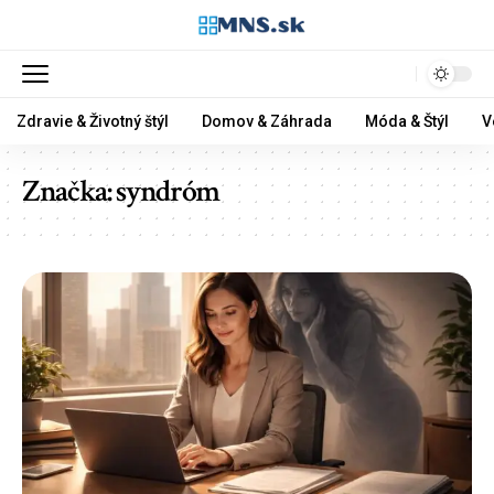
Zdravie & Životný štýl
Domov & Záhrada
Móda & Štýl
V
Značka:
syndróm