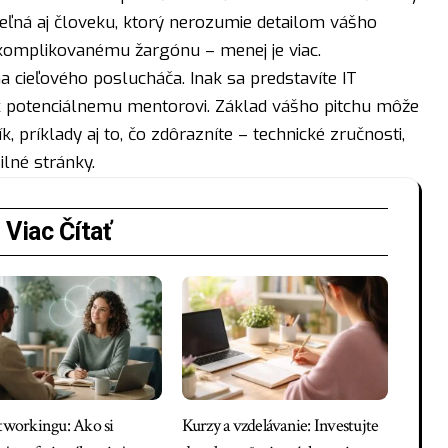
eľná aj človeku, ktorý nerozumie detailom vášho
komplikovanému žargónu – menej je viac.
na cieľového poslucháča. Inak sa predstavíte IT
ak potenciálnemu mentorovi. Základ vášho pitchu môže
, príklady aj to, čo zdôrazníte – technické zručnosti,
ilné stránky.
Viac Čítať
etworkingu: Ako si
Kurzy a vzdelávanie: Investujte