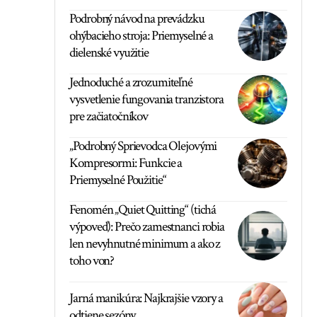
Podrobný návod na prevádzku
ohýbacieho stroja: Priemyselné a
dielenské využitie
Jednoduché a zrozumiteľné
vysvetlenie fungovania tranzistora
pre začiatočníkov
„Podrobný Sprievodca Olejovými
Kompresormi: Funkcie a
Priemyselné Použitie“
Fenomén „Quiet Quitting“ (tichá
výpoveď): Prečo zamestnanci robia
len nevyhnutné minimum a ako z
toho von?
Jarná manikúra: Najkrajšie vzory a
odtiene sezóny