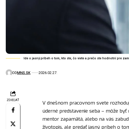
Ide o jasný príbeh o tom, kto ste, čo viete a prečo ste hodnotní pre zam
OD
MNS.SK
2026.02.27.
ZDIEĽAŤ
V dnešnom pracovnom svete rozhodujú č
úderné predstavenie seba – môže byť r
mentor zapamätá, alebo na vás zabudne
životopis, ale predať jasný príbeh o to