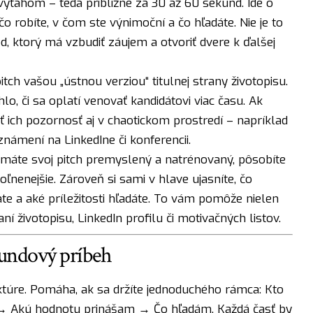
ýťahom – teda približne za 30 až 60 sekúnd. Ide o
, čo robíte, v čom ste výnimoční a čo hľadáte. Nie je to
, ktorý má vzbudiť záujem a otvoriť dvere k ďalšej
itch vašou „ústnou verziou“ titulnej strany životopisu.
lo, či sa oplatí venovať kandidátovi viac času. Ak
ať ich pozornosť aj v chaotickom prostredí – napríklad
námení na LinkedIne či konferencii.
ď máte svoj pitch premyslený a natrénovaný, pôsobíte
ľnenejšie. Zároveň si sami v hlave ujasníte, čo
te a aké príležitosti hľadáte. To vám pomôže nielen
ní životopisu, LinkedIn profilu či motivačných listov.
ekundový príbeh
ruktúre. Pomáha, ak sa držíte jednoduchého rámca: Kto
 Akú hodnotu prinášam → Čo hľadám. Každá časť by