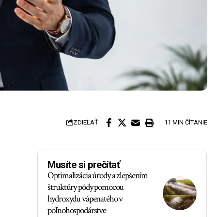
ZDIEĽAŤ
11 MIN ČÍTANIE
Musíte si prečítať
Optimalizácia úrody a zlepšením
štruktúry pôdy pomocou
hydroxydu vápenatého v
poľnohospodárstve