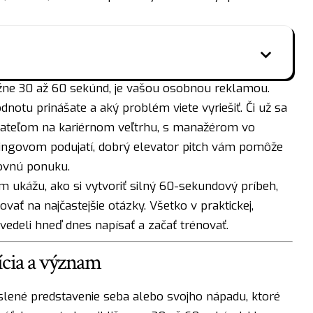
ližne 30 až 60 sekúnd, je vašou osobnou reklamou.
dnotu prinášate a aký problém viete vyriešiť. Či už sa
ateľom na kariérnom veľtrhu, s manažérom vo
ngovom podujatí, dobrý elevator pitch vám pomôže
covnú ponuku.
 ukážu, ako si vytvoriť silný 60-sekundový príbeh,
ať na najčastejšie otázky. Všetko v praktickej,
h vedeli hneď dnes napísať a začať trénovať.
nícia a význam
yslené predstavenie seba alebo svojho nápadu, ktoré