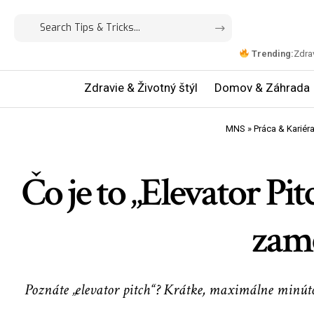
Trending:
Zdrav
Zdravie & Životný štýl
Domov & Záhrada
MNS
»
Práca & Kariér
Čo je to „Elevator P
zame
Poznáte „elevator pitch“? Krátke, maximálne minútové