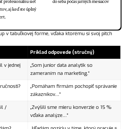
ť profesionálnu sieť
do seba počas jarných mesiacov
ov, aj keď ste úplný
ert.
 v tabuľkovej forme, vďaka ktorému si svoj pitch
Príklad odpovede (stručný)
l v jednej
„Som junior data analytik so
zameraním na marketing.“
ručnosti?
„Pomáham firmám pochopiť správanie
zákazníkov…“
l /
„Zvýšili sme mieru konverzie o 15 %
vďaka analýze…“
adám?
„Hľadám pozíciu v tíme, ktorý pracuje s