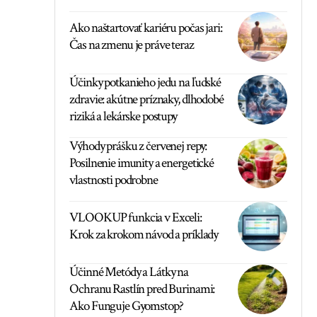
Ako naštartovať kariéru počas jari:
Čas na zmenu je práve teraz
Účinky potkanieho jedu na ľudské
zdravie: akútne príznaky, dlhodobé
riziká a lekárske postupy
Výhody prášku z červenej repy:
Posilnenie imunity a energetické
vlastnosti podrobne
VLOOKUP funkcia v Exceli:
Krok za krokom návod a príklady
Účinné Metódy a Látky na
Ochranu Rastlín pred Burinami:
Ako Funguje Gyomstop?