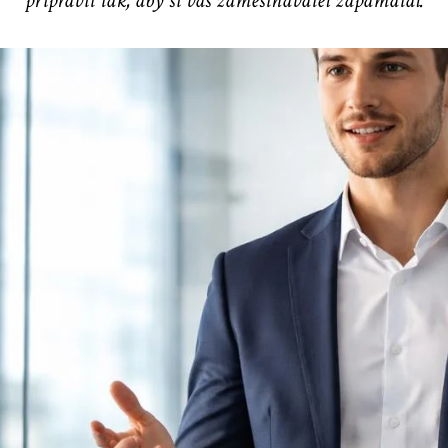
pripraviť tak, aby si vás zamestnávateľ zapamätal.