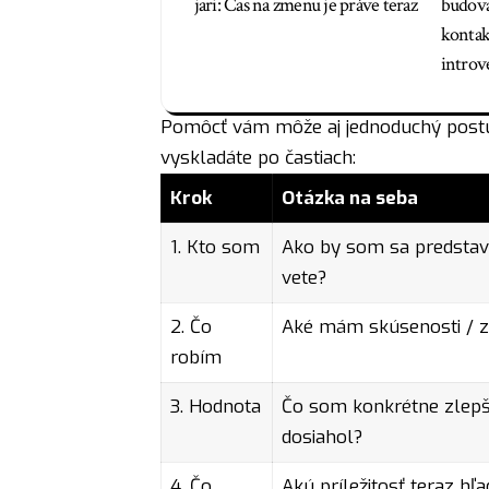
jari: Čas na zmenu je práve teraz
budova
kontakt
introv
Pomôcť vám môže aj jednoduchý postup
vyskladáte po častiach:
Krok
Otázka na seba
1. Kto som
Ako by som sa predstavi
vete?
2. Čo
Aké mám skúsenosti / z
robím
3. Hodnota
Čo som konkrétne zlepši
dosiahol?
4. Čo
Akú príležitosť teraz hľ