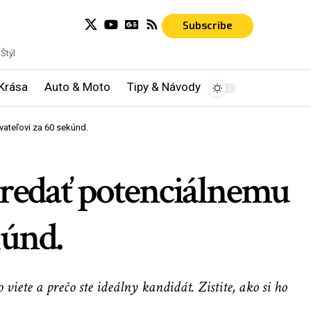
Subscribe
Štýl
Krása
Auto & Moto
Tipy & Návody
vateľovi za 60 sekúnd.
 predať potenciálnemu
kúnd.
iete a prečo ste ideálny kandidát. Zistite, ako si ho