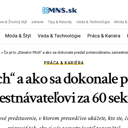
ie & Životný štýl
zdravie
Tipy & Návody
Veda & Technológie
Móda & 
Móda & Štýl
Veda & Technológie
Práca & Kariéra
a
»
Čo je to „Elevator Pitch“ a ako sa dokonale predať potenciálnemu zamestná
PRÁCA & KARIÉRA
itch“ a ako sa dokonale
stnávateľovi za 60 se
 predstavenie, v ktorom presvedčivo ukážete, kto ste, čo v