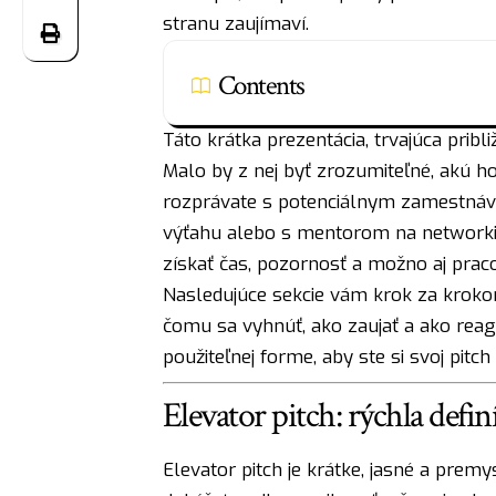
stranu zaujímaví.
Contents
Táto krátka prezentácia, trvajúca prib
Malo by z nej byť zrozumiteľné, akú ho
rozprávate s potenciálnym zamestnáv
výťahu alebo s mentorom na networki
získať čas, pozornosť a možno aj pra
Nasledujúce sekcie vám krok za krokom
čomu sa vyhnúť, ako zaujať a ako reagov
použiteľnej forme, aby ste si svoj pitc
Elevator pitch: rýchla defi
Elevator pitch je krátke, jasné a prem