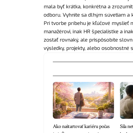
mala byť krátka, konkrétna a zrozumit
odboru. Vyhnite sa dlhým súvetiam a 
Pri tvorbe príbehu je kľúčové myslieť 
manažérovi, inak HR špecialistke a in
zostať rovnaký, ale prispôsobíte slovník
výsledky, projekty, alebo osobnostné s
Ako naštartovať kariéru počas
Sila n