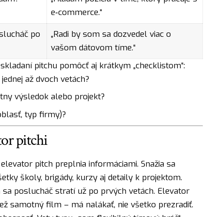
e‑commerce.“
oslucháč po
„Radi by som sa dozvedel viac o
vašom dátovom tíme.“
i skladaní pitchu pomôcť aj krátkym „checklistom“:
 jednej až dvoch vetách?
ny výsledok alebo projekt?
oblasť, typ firmy)?
tor pitchi
 elevator pitch preplnia informáciami. Snažia sa
etky školy, brigády, kurzy aj detaily k projektom.
a poslucháč stratí už po prvých vetách. Elevator
ež samotný film – má nalákať, nie všetko prezradiť.