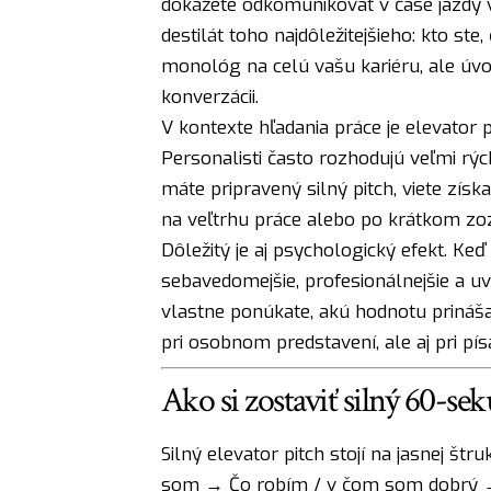
dokážete odkomunikovať v čase jazdy v
destilát toho najdôležitejšieho: kto ste
monológ na celú vašu kariéru, ale úvod
konverzácii.
V kontexte hľadania práce je elevator p
Personalisti často rozhodujú veľmi rých
máte pripravený silný pitch, viete získ
na veľtrhu práce alebo po krátkom zoz
Dôležitý je aj psychologický efekt. Ke
sebavedomejšie, profesionálnejšie a uvo
vlastne ponúkate, akú hodnotu prináša
pri osobnom predstavení, ale aj pri písa
Ako si zostaviť silný 60-s
Silný elevator pitch stojí na jasnej št
som → Čo robím / v čom som dobrý →