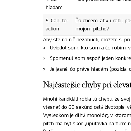
hľadám
5. Call-to-
Čo chcem, aby urobil p
action
mojom pitche?
Aby ste na nič nezabudli, môžete si pr
Uviedol som, kto som a čo robím, v
Spomenul som aspoň jeden konkrét
Je jasné, čo práve hľadám (pozícia, 
Najčastejšie chyby pri eleva
Mnohí kandidáti robia tú chybu, že svoj
vtesnať do 60 sekúnd celý životopis: vš
Výsledkom je dlhý monológ, v ktorom s
pitch má byť skôr „upútavka na film“ n