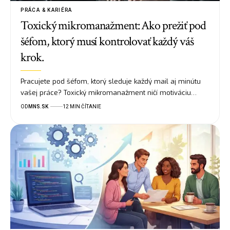
PRÁCA & KARIÉRA
Toxický mikromanažment: Ako prežiť pod
šéfom, ktorý musí kontrolovať každý váš
krok.
Pracujete pod šéfom, ktorý sleduje každý mail aj minútu
vašej práce? Toxický mikromanažment ničí motiváciu…
OD
MNS.SK
12 MIN ČÍTANIE