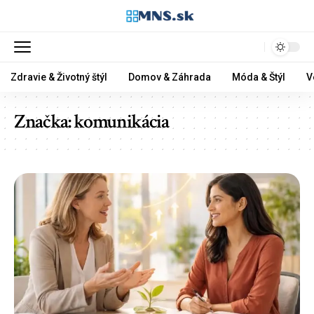
Zdravie & Životný štýl
Domov & Záhrada
Móda & Štýl
V
Značka:
komunikácia