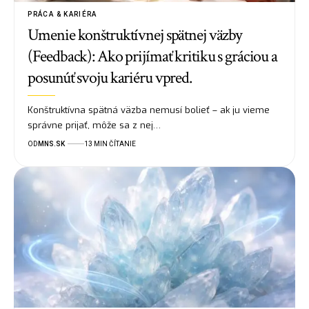
PRÁCA & KARIÉRA
Umenie konštruktívnej spätnej väzby
(Feedback): Ako prijímať kritiku s gráciou a
posunúť svoju kariéru vpred.
Konštruktívna spätná väzba nemusí bolieť – ak ju vieme
správne prijať, môže sa z nej…
OD
MNS.SK
13 MIN ČÍTANIE