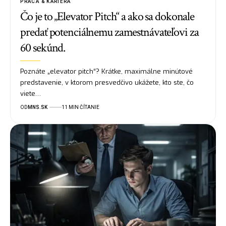
PRÁCA & KARIÉRA
Čo je to „Elevator Pitch“ a ako sa dokonale
predať potenciálnemu zamestnávateľovi za
60 sekúnd.
Poznáte „elevator pitch“? Krátke, maximálne minútové
predstavenie, v ktorom presvedčivo ukážete, kto ste, čo
viete…
OD
MNS.SK
11 MIN ČÍTANIE