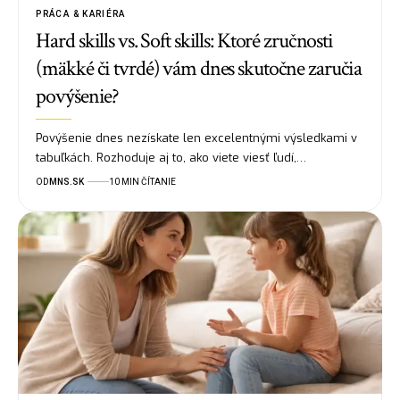
PRÁCA & KARIÉRA
Hard skills vs. Soft skills: Ktoré zručnosti
(mäkké či tvrdé) vám dnes skutočne zaručia
povýšenie?
Povýšenie dnes nezískate len excelentnými výsledkami v
tabuľkách. Rozhoduje aj to, ako viete viesť ľudí,…
OD
MNS.SK
10 MIN ČÍTANIE