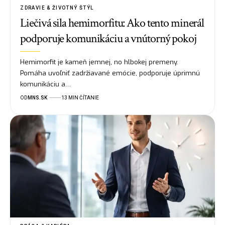
ZDRAVIE & ŽIVOTNÝ ŠTÝL
Liečivá sila hemimorfitu: Ako tento minerál
podporuje komunikáciu a vnútorný pokoj
Hemimorfit je kameň jemnej, no hlbokej premeny.
Pomáha uvoľniť zadržiavané emócie, podporuje úprimnú
komunikáciu a…
OD
MNS.SK
13 MIN ČÍTANIE