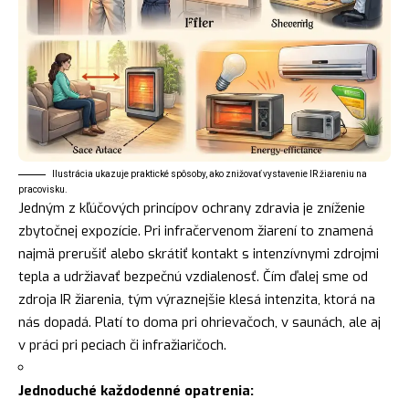
Ilustrácia ukazuje praktické spôsoby, ako znižovať vystavenie IR žiareniu na
pracovisku.
Jedným z kľúčových princípov ochrany zdravia je zníženie
zbytočnej expozície. Pri infračervenom žiarení to znamená
najmä prerušiť alebo skrátiť kontakt s intenzívnymi zdrojmi
tepla a udržiavať bezpečnú vzdialenosť. Čím ďalej sme od
zdroja IR žiarenia, tým výraznejšie klesá intenzita, ktorá na
nás dopadá. Platí to doma pri ohrievačoch, v saunách, ale aj
v práci pri peciach či infražiaričoch.
Jednoduché každodenné opatrenia: