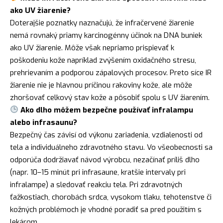
ako UV žiarenie?
Doterajšie poznatky naznačujú, že infračervené žiarenie
nemá rovnaký priamy karcinogénny účinok na DNA buniek
ako UV žiarenie. Môže však nepriamo prispievať k
poškodeniu kože napríklad zvýšením oxidačného stresu,
prehrievaním a podporou zápalových procesov. Preto síce IR
žiarenie nie je hlavnou príčinou rakoviny kože, ale môže
zhoršovať celkový stav kože a pôsobiť spolu s UV žiarením.
Ako dlho môžem bezpečne používať infralampu
alebo infrasaunu?
Bezpečný čas závisí od výkonu zariadenia, vzdialenosti od
tela a individuálneho zdravotného stavu. Vo všeobecnosti sa
odporúča dodržiavať návod výrobcu, nezačínať príliš dlho
(napr. 10–15 minút pri infrasaune, kratšie intervaly pri
infralampe) a sledovať reakciu tela. Pri zdravotných
ťažkostiach, chorobách srdca, vysokom tlaku, tehotenstve či
kožných problémoch je vhodné poradiť sa pred použitím s
lekárom.