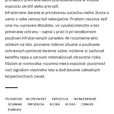
expozíciu skrátiť alebo prerušiť.
Infračervené žiarenie je prirodzenou súčasťou nášho života a
samo o sebe nemusí byť nebezpečné. Problém nastáva, keď
sme mu vystavení dlhodobo, vo vysokej intenzite a bez
primeranej ochrany – najmä v práci či pri neodbornom
používaní infračervených zariadení. Ak rozumieme jeho
účinkom na telo, poznáme rizikové situácie a používanie
ochranných pomôcok berieme vážne, môžeme si zachovať
benefity tepla a zároveň minimalizovať zdravotné riziká.
Kľúčom je rovnováha: rozumná miera expozície, pozornosť
voči signálom vlastného tela a dodržiavanie základných
bezpečnostných zásad.
OZNÁČENÉ:
BEZPEČNOSŤ
EXPOZÍCIA
INFRAČERVENÉ
OCHRANA
PREVENCIA
RIZIKÁ
RIZIKO
ZDRAVIE
ŽIARENIE