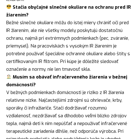
Stačia obyčajné slnečné okuliare na ochranu pred IR
žiarením?
Bežné slnečné okuliare môžu do istej miery chrániť oči pred
IR žiarením, ale nie všetky modely poskytujú dostatočnú
ochranu, najmä pri extrémnych podmienkach (pec, zváranie,
priemysel). Na pracoviskách s vysokým IR žiarením je
potrebné používať špeciálne ochranné okuliare alebo štíty s
certifikovaným IR filtrom. Pri kúpe je dôležité sledovať
označenie a normy, nie len tmavosť skla.
Musím sa obávať infračerveného žiarenia v bežnej
domácnosti?
V bežných podmienkach domácnosti je riziko z IR žiarenia
relatívne nízke. Najčastejšími zdrojmi sú ohrievače, krby,
sporáky či infražiariče. Stačí dodržiavať rozumnú
vzdialenosť, nezdržiavať sa dlhodobo veľmi blízko zdrojov
tepla, najmä deti k nim nepúšťať a nepoužívať infračervené
terapeutické zariadenia dlhšie, než odporúča výrobca. Pri
príznakoch prehriatia alebo podráždenia kože je vhodné