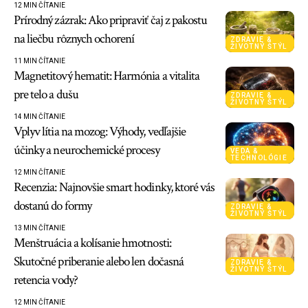
12 MIN ČÍTANIE
Prírodný zázrak: Ako pripraviť čaj z pakostu
na liečbu rôznych ochorení
ZDRAVIE &
ŽIVOTNÝ ŠTÝL
11 MIN ČÍTANIE
Magnetitový hematit: Harmónia a vitalita
pre telo a dušu
ZDRAVIE &
ŽIVOTNÝ ŠTÝL
14 MIN ČÍTANIE
Vplyv lítia na mozog: Výhody, vedľajšie
účinky a neurochemické procesy
VEDA &
TECHNOLÓGIE
12 MIN ČÍTANIE
Recenzia: Najnovšie smart hodinky, ktoré vás
dostanú do formy
ZDRAVIE &
ŽIVOTNÝ ŠTÝL
13 MIN ČÍTANIE
Menštruácia a kolísanie hmotnosti:
Skutočné priberanie alebo len dočasná
ZDRAVIE &
ŽIVOTNÝ ŠTÝL
retencia vody?
12 MIN ČÍTANIE