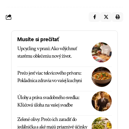
Musíte si prečítať
Upcycling v praxi: Ako vdýchnuť
starému oblečeniu nový život.
Prečo jesť viac tekvicového prívaru:
Pokladnica zdravia vo vašej kuchyni
Úlohy a práva svadobného svedka:
Kľúčová úloha na vašej svadbe
Zelené olivy: Prečo ich zaradiť do
jedálnička a aké majú priaznivé účinky