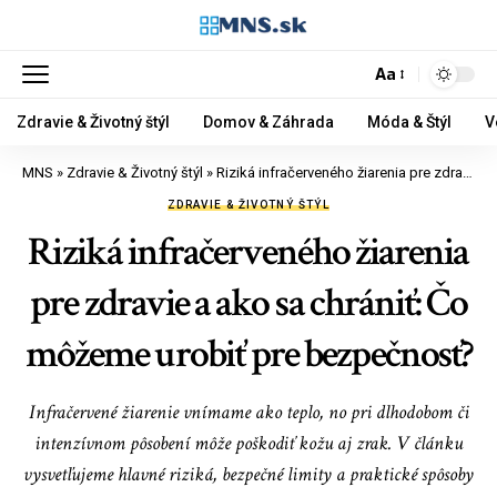
Aa
Zdravie & Životný štýl
Domov & Záhrada
Móda & Štýl
V
MNS
»
Zdravie & Životný štýl
»
Riziká infračerveného žiarenia pre zdravie a ako sa chrániť: Čo môžeme urobiť pre bezpečnosť?
ZDRAVIE & ŽIVOTNÝ ŠTÝL
Riziká infračerveného žiarenia
pre zdravie a ako sa chrániť: Čo
môžeme urobiť pre bezpečnosť?
Infračervené žiarenie vnímame ako teplo, no pri dlhodobom či
intenzívnom pôsobení môže poškodiť kožu aj zrak. V článku
vysvetľujeme hlavné riziká, bezpečné limity a praktické spôsoby