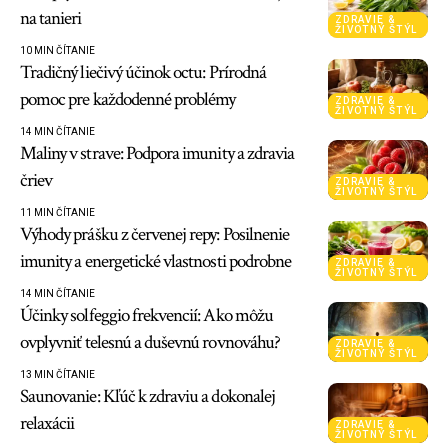
na tanieri
ZDRAVIE &
ŽIVOTNÝ ŠTÝL
10 MIN ČÍTANIE
Tradičný liečivý účinok octu: Prírodná
pomoc pre každodenné problémy
ZDRAVIE &
ŽIVOTNÝ ŠTÝL
14 MIN ČÍTANIE
Maliny v strave: Podpora imunity a zdravia
čriev
ZDRAVIE &
ŽIVOTNÝ ŠTÝL
11 MIN ČÍTANIE
Výhody prášku z červenej repy: Posilnenie
imunity a energetické vlastnosti podrobne
ZDRAVIE &
ŽIVOTNÝ ŠTÝL
14 MIN ČÍTANIE
Účinky solfeggio frekvencií: Ako môžu
ovplyvniť telesnú a duševnú rovnováhu?
ZDRAVIE &
ŽIVOTNÝ ŠTÝL
13 MIN ČÍTANIE
Saunovanie: Kľúč k zdraviu a dokonalej
relaxácii
ZDRAVIE &
ŽIVOTNÝ ŠTÝL