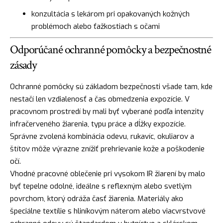
konzultácia s lekárom pri opakovaných kožných
problémoch alebo ťažkostiach s očami
Odporúčané ochranné pomôcky a bezpečnostné
zásady
Ochranné pomôcky sú základom bezpečnosti všade tam, kde
nestačí len vzdialenosť a čas obmedzenia expozície. V
pracovnom prostredí by mali byť vyberané podľa intenzity
infračerveného žiarenia, typu práce a dĺžky expozície.
Správne zvolená kombinácia odevu, rukavíc, okuliarov a
štítov môže výrazne znížiť prehrievanie kože a poškodenie
očí.
Vhodné pracovné oblečenie pri vysokom IR žiarení by malo
byť tepelne odolné, ideálne s reflexným alebo svetlým
povrchom, ktorý odráža časť žiarenia. Materiály ako
špeciálne textílie s hliníkovým náterom alebo viacvrstvové