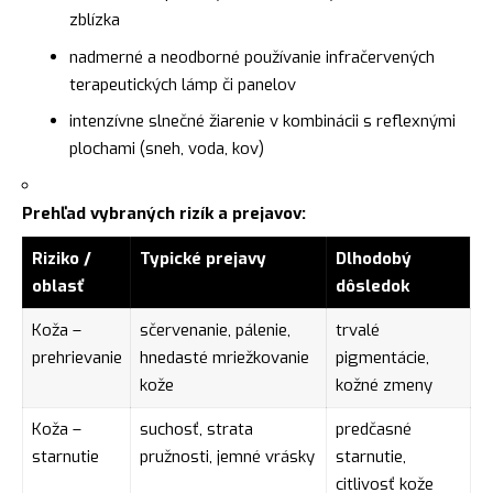
zblízka
nadmerné a neodborné používanie infračervených
terapeutických lámp či panelov
intenzívne slnečné žiarenie v kombinácii s reflexnými
plochami (sneh, voda, kov)
Prehľad vybraných rizík a prejavov:
Riziko /
Typické prejavy
Dlhodobý
oblasť
dôsledok
Koža –
sčervenanie, pálenie,
trvalé
prehrievanie
hnedasté mriežkovanie
pigmentácie,
kože
kožné zmeny
Koža –
suchosť, strata
predčasné
starnutie
pružnosti, jemné vrásky
starnutie,
citlivosť kože