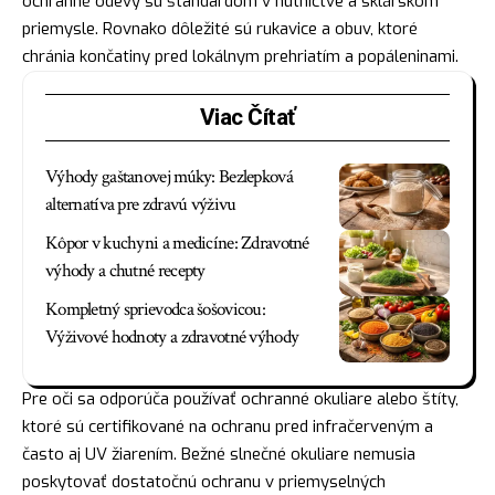
ochranné odevy sú štandardom v hutníctve a sklárskom
priemysle. Rovnako dôležité sú rukavice a obuv, ktoré
chránia končatiny pred lokálnym prehriatím a popáleninami.
Viac Čítať
Výhody gaštanovej múky: Bezlepková
alternatíva pre zdravú výživu
Kôpor v kuchyni a medicíne: Zdravotné
výhody a chutné recepty
Kompletný sprievodca šošovicou:
Výživové hodnoty a zdravotné výhody
Pre oči sa odporúča používať ochranné okuliare alebo štíty,
ktoré sú certifikované na ochranu pred infračerveným a
často aj UV žiarením. Bežné slnečné okuliare nemusia
poskytovať dostatočnú ochranu v priemyselných