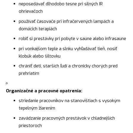
neposedávať dlhodobo tesne pri silných IR
ohrievačoch
používať časovače pri infračervených lampách a
domácich terapiách
robiť si prestávky pri pobyte v saune alebo infrasaune
pri vonkajšom teple a slnku vyhľadávať tieň, nosiť
klobúk alebo šiltovku
chrániť deti, starších ľudí a chronicky chorých pred
prehriatím
Organizačné a pracovné opatrenia:
striedanie pracovníkov na stanovištiach s vysokým
tepelným žiarením
zavádzanie pracovných prestávok v chladnejších
priestoroch