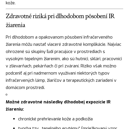
kože.
Zdravotné riziká pri dlhodobom pôsobení IR
žiarenia
Pri dlhodobom a opakovanom pôsobení infračerveného
žiarenia môžu nastať viaceré zdravotné komplikácie. Najviac
ohrozené sú skupiny ľudí pracujúce v prostrediach s
vysokým tepelným žiarením, ako sú hutníci, sklári, pracovníci
v zlievarňach, pekárňach či pri zváraní. Riziko však možno
podceniť aj pri nadmernom využívaní niektorých typov
infračervených lámp, žiaričov a terapeutických zariadení v
domácom prostredí.
Možné zdravotné následky dlhodobej expozície IR
žiareniu:
chronické prehrievanie kože a podkožia
tvorba tzv. „tepelného erytému“ (mriežkovaný vzor