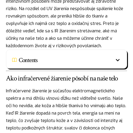
intenzívnom pôsobení môže predstavovať aj zdravotné
riziko. Na rozdiel od UV žiarenia nespôsobuje spálenie kože
rovnakým spôsobom, ale preniká hlbšie do tkanív a
ovplyvňuje ich najmä cez teplo a oxidačný stres. Preto je
dôležité vedieť, kde sa s IR žiarením stretávame, aké má
účinky na naše telo a ako sa môžeme účinne chrániť v
každodennom živote aj v rizikových povolaniach.
Contents
Ako infračervené žiarenie pôsobí na naše telo
Infračervené žiarenie je súčasťou elektromagnetického
spektra a má dlhšiu vlnovú dĺžku než viditeľné svetlo. Naše
oči ho nevidia, ale koža a hlbšie tkanivá ho vnímajú ako teplo.
Keď IR žiarenie dopadá na povrch tela, energia sa mení na
teplo, čo zvyšuje teplotu kože a v závislosti od intenzity aj
teplotu podkožných štruktúr, svalov či dokonca očných