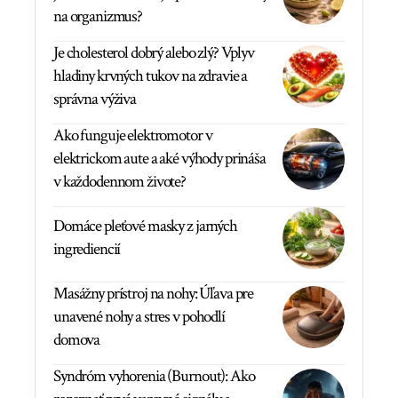
na organizmus?
Je cholesterol dobrý alebo zlý? Vplyv
hladiny krvných tukov na zdravie a
správna výživa
Ako funguje elektromotor v
elektrickom aute a aké výhody prináša
v každodennom živote?
Domáce pleťové masky z jarných
ingrediencií
Masážny prístroj na nohy: Úľava pre
unavené nohy a stres v pohodlí
domova
Syndróm vyhorenia (Burnout): Ako