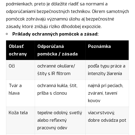
podmienkach, preto je dôležité riadiť sa normami a
odporúčaniami bezpečnostných technikov. Okrem samotných
pomôcok zohrávajú významnú úlohu aj bezpečnostné
zásady, ktoré znižujú riziko dlhodobej expozície.
Príklady ochranných pomôcok a zásad:
Oblasť
Odporúčaná
Poznámka
ochrany
pomôcka / zásada
Oči
ochranné okuliare/
podľa typu práce a
štíty s IR filtrom
intenzity žiarenia
Tvár a
ochranná kukla, štít,
najmä pri peciach,
hlava
prilba s clonou
zváraní, tavení
kovov
Koža tela
tepelne odolný, svetlý
viacvrstvový,
alebo reflexný
dobre odvádza pot
pracovný odev