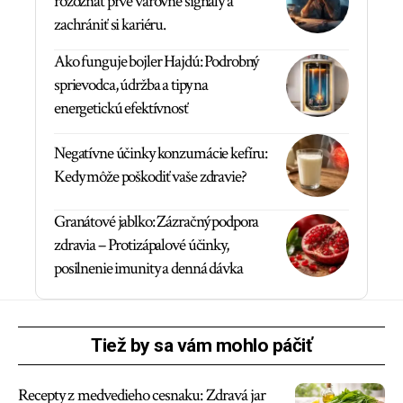
rozoznať prvé varovné signály a
zachrániť si kariéru.
Ako funguje bojler Hajdú: Podrobný
sprievodca, údržba a tipy na
energetickú efektívnosť
Negatívne účinky konzumácie kefíru:
Kedy môže poškodiť vaše zdravie?
Granátové jablko: Zázračný podpora
zdravia – Protizápalové účinky,
posilnenie imunity a denná dávka
Tiež by sa vám mohlo páčiť
Recepty z medvedieho cesnaku: Zdravá jar