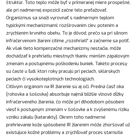
štruktúr. Toto teplo môže byť v primeranej miere prospešné,
ale pri nadmernej expozícii začne telo preťažovať.
Organizmus sa snaží vyrovnať s nadmerným teplom
typickými mechanizmami: rozširovaním ciev, potením a
zrýchlením krvného obehu. To je dôvod, prečo sa pri silnom
infračervenom žiarení cítime „rozohriati“ a začneme sa potiť.
Ak však tieto kompenzačné mechanizmy nestačia, môže
dochádzať k prehriatiu miestnych tkanív, menším zápalovým
zmenám a postupnému poškodeniu buniek. Takéto procesy
sú časté u ľudí, ktorí roky pracujú pri peciach, sklárskych
peciach či vysokoteplotných technológiách.
Citlivým orgánom na IR žiarenie sú aj oči. Predná časť oka
(rohovka a šošovka) absorbuje najmä bližšie vlnové dĺžky
infračerveného žiarenia, čo môže pri dlhodobom pôsobení
viesť k postupným zmenám v šošovke a k zvýšenému riziku
vzniku zákalu (katarakty). Okrem toho nadmerné
prehrievanie kože spôsobené IR žiarením môže zhoršovať už
existujúce kožné problémy a zrýchľovať proces starnutia