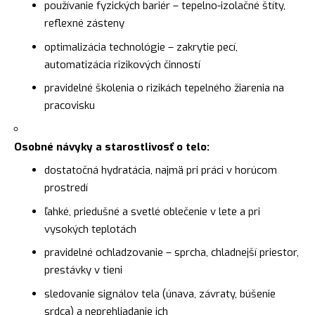
používanie fyzických bariér – tepelno-izolačné štíty,
reflexné zásteny
optimalizácia technológie – zakrytie pecí,
automatizácia rizikových činností
pravidelné školenia o rizikách tepelného žiarenia na
pracovisku
Osobné návyky a starostlivosť o telo:
dostatočná hydratácia, najmä pri práci v horúcom
prostredí
ľahké, priedušné a svetlé oblečenie v lete a pri
vysokých teplotách
pravidelné ochladzovanie – sprcha, chladnejší priestor,
prestávky v tieni
sledovanie signálov tela (únava, závraty, búšenie
srdca) a neprehliadanie ich