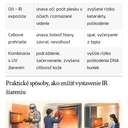
Oči – IR
únava očí, pocit piesku v
zvýšené riziko
expozícia
očiach, rozmazané
katarakty,
videnie
poškodenie
Celkové
únava, bolesť hlavy,
úpal, vyčerpanie
prehriatie
závrat, nevoľnosť
z tepla
Kombinácia
podráždenie,
vyššie riziko
s UV
začervenanie, zvýšená
poškodenia DNA
žiarením
citlivosť kože
buniek
Praktické spôsoby, ako znížiť vystavenie IR
žiareniu