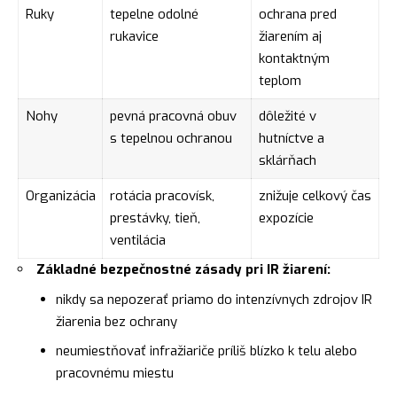
Ruky
tepelne odolné
ochrana pred
rukavice
žiarením aj
kontaktným
teplom
Nohy
pevná pracovná obuv
dôležité v
s tepelnou ochranou
hutníctve a
sklárňach
Organizácia
rotácia pracovísk,
znižuje celkový čas
prestávky, tieň,
expozície
ventilácia
Základné bezpečnostné zásady pri IR žiarení:
nikdy sa nepozerať priamo do intenzívnych zdrojov IR
žiarenia bez ochrany
neumiestňovať infražiariče príliš blízko k telu alebo
pracovnému miestu