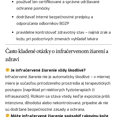
používať len certifikované a správne udržiavané
ochranné pomôcky
dodržiavať interné bezpečnostné predpisy a
odporúčania odborníkov BOZP
pravidelne kontrolovať zdravotný stav – najmä zrak a
kožu, pri podozrivých zmenách vyhľadať lekára
Často kladené otázky o infračervenom žiarení a
zdraví
Je infračervené žiarenie vždy škodlivé?
Infračervené žiarenie nie je automaticky škodlivé – v miernej
miere je súčasťou prirodzeného prostredia aj terapeutických
postupov (napríklad pri niektorých fyzioterapiách či
infrasaunách). Rizikom sa stáva vtedy, keď je expozícia príliš
intenzívna, dlhodobá alebo nekontrolovaná, prípadne ak nie
sú dodržané bezpečnostné zásady a ochrana.
Môže infračervené žiarenie spôsobiť rakovinu kože