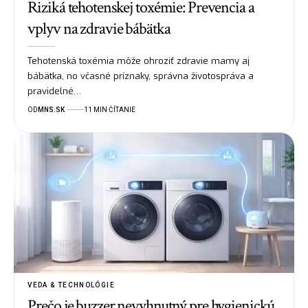
Riziká tehotenskej toxémie: Prevencia a
vplyv na zdravie bábätka
Tehotenská toxémia môže ohroziť zdravie mamy aj
bábätka, no včasné príznaky, správna životospráva a
pravidelné…
OD
MNS.SK
11 MIN ČÍTANIE
VEDA & TECHNOLÓGIE
Prečo je buzzer nevyhnutný pre hygienickú