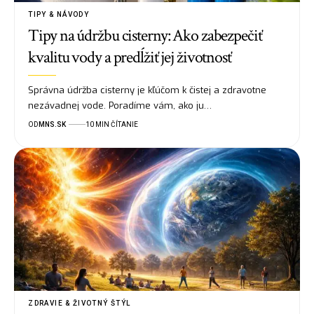
TIPY & NÁVODY
Tipy na údržbu cisterny: Ako zabezpečiť
kvalitu vody a predĺžiť jej životnosť
Správna údržba cisterny je kľúčom k čistej a zdravotne
nezávadnej vode. Poradíme vám, ako ju…
OD
MNS.SK
10 MIN ČÍTANIE
ZDRAVIE & ŽIVOTNÝ ŠTÝL