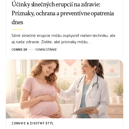
Účinky slnečných erupcií na zdravie:
Príznaky, ochrana a preventívne opatrenia
dnes
Silné slnečné erupcie môžu ovplyvniť nielen techniku, ale
aj naše zdravie. Zistite, aké príznaky môžu…
OD
MNS.SK
10 MIN ČÍTANIE
ZDRAVIE & ŽIVOTNÝ ŠTÝL