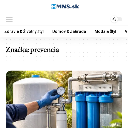
Zdravie & Životný štýl
Domov & Záhrada
Móda & Štýl
V
Značka:
prevencia