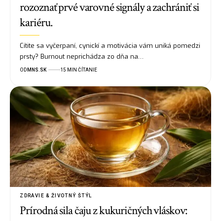
rozoznať prvé varovné signály a zachrániť si
kariéru.
Cítite sa vyčerpaní, cynickí a motivácia vám uniká pomedzi
prsty? Burnout neprichádza zo dňa na…
OD
MNS.SK
15 MIN ČÍTANIE
ZDRAVIE & ŽIVOTNÝ ŠTÝL
Prírodná sila čaju z kukuričných vláskov: