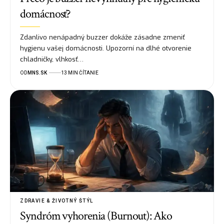
domácnosť?
Zdanlivo nenápadný buzzer dokáže zásadne zmeniť
hygienu vašej domácnosti. Upozorní na dlhé otvorenie
chladničky, vlhkosť…
OD
MNS.SK
13 MIN ČÍTANIE
ZDRAVIE & ŽIVOTNÝ ŠTÝL
Syndróm vyhorenia (Burnout): Ako