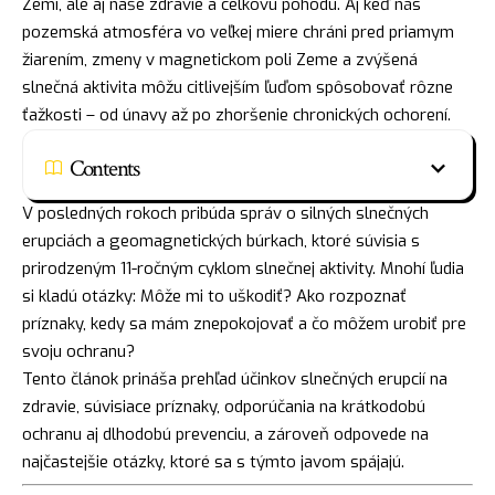
Zemi, ale aj naše zdravie a celkovú pohodu. Aj keď nás
pozemská atmosféra vo veľkej miere chráni pred priamym
žiarením, zmeny v magnetickom poli Zeme a zvýšená
slnečná aktivita môžu citlivejším ľuďom spôsobovať rôzne
ťažkosti – od únavy až po zhoršenie chronických ochorení.
Contents
V posledných rokoch pribúda správ o silných slnečných
erupciách a geomagnetických búrkach, ktoré súvisia s
prirodzeným 11-ročným cyklom slnečnej aktivity. Mnohí ľudia
si kladú otázky: Môže mi to uškodiť? Ako rozpoznať
príznaky, kedy sa mám znepokojovať a čo môžem urobiť pre
svoju ochranu?
Tento článok prináša prehľad účinkov slnečných erupcií na
zdravie, súvisiace príznaky, odporúčania na krátkodobú
ochranu aj dlhodobú prevenciu, a zároveň odpovede na
najčastejšie otázky, ktoré sa s týmto javom spájajú.