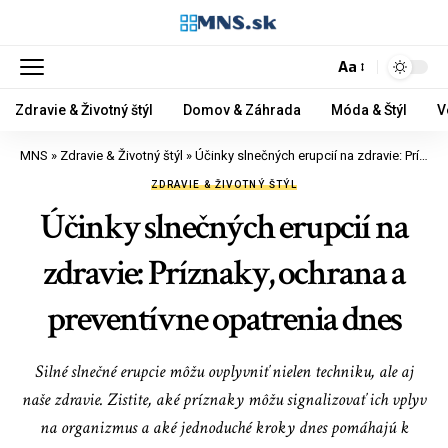
Aa
Zdravie & Životný štýl
Domov & Záhrada
Móda & Štýl
V
MNS
»
Zdravie & Životný štýl
»
Účinky slnečných erupcií na zdravie: Príznaky, ochrana a preventívne opatrenia dnes
ZDRAVIE & ŽIVOTNÝ ŠTÝL
Účinky slnečných erupcií na
zdravie: Príznaky, ochrana a
preventívne opatrenia dnes
Silné slnečné erupcie môžu ovplyvniť nielen techniku, ale aj
naše zdravie. Zistite, aké príznaky môžu signalizovať ich vplyv
na organizmus a aké jednoduché kroky dnes pomáhajú k