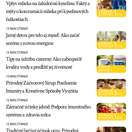
Vplyv mlieka na žalúdočnú kyselinu: Fakty a
mýty o konzumácii mlieka pri kyselinových
ZDRAVIE &
ŽIVOTNÝ ŠTÝL
ťažkostiach
13 MIN ČÍTANIE
Jarný detox pre telo aj myseľ: Ako začať
sezónu s novou energiou
ZDRAVIE &
ŽIVOTNÝ ŠTÝL
13 MIN ČÍTANIE
Tipy na údržbu cisterny: Ako zabezpečiť
kvalitu vody a predĺžiť jej životnosť
TIPY &
NÁVODY
10 MIN ČÍTANIE
Prírodný Zázvorový Sirup: Posilnenie
Imunity a Kreatívne Spôsoby Využitia
ZDRAVIE &
ŽIVOTNÝ ŠTÝL
12 MIN ČÍTANIE
Zázračné účinky jahôd: Podpora imunitného
systému a zdravia srdca
ZDRAVIE &
ŽIVOTNÝ ŠTÝL
13 MIN ČÍTANIE
Tradičný liečivý účinok octu: Prírodná