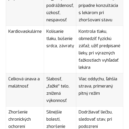
podráždenosť,
prípadne konzultácia
úzkosť,
s lekárom pri
nespavosť
zhoršovaní stavu
Kardiovaskulárne
Kolísanie
Kontrola tlaku,
tlaku, búšenie
obmedziť fyzickú
srdca, závraty
záťaž, užiť predpísané
lieky, pri výrazných
ťažkostiach vyhľadať
lekára
Celková únava a
Slabosť,
Viac oddychu, ľahšia
malátnosť
„ťažké“ telo,
strava, primeraný
znížená
pitný režim
výkonnosť
Zhoršenie
Silnejšie
Dodržiavať liečbu,
chronických
bolesti,
sledovať stav, pri
ochorení
zhoršenie
podozrení