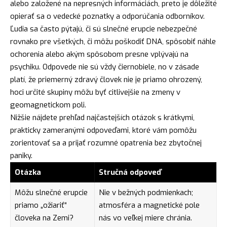
alebo založené na nepresných informáciách, preto je dôležité
opierať sa o vedecké poznatky a odporúčania odborníkov.
Ľudia sa často pýtajú, či sú slnečné erupcie nebezpečné
rovnako pre všetkých, či môžu poškodiť DNA, spôsobiť náhle
ochorenia alebo akým spôsobom presne vplývajú na
psychiku. Odpovede nie sú vždy čiernobiele, no v zásade
platí, že priemerný zdravý človek nie je priamo ohrozený,
hoci určité skupiny môžu byť citlivejšie na zmeny v
geomagnetickom poli.
Nižšie nájdete prehľad najčastejších otázok s krátkymi,
prakticky zameranými odpoveďami, ktoré vám pomôžu
zorientovať sa a prijať rozumné opatrenia bez zbytočnej
paniky.
Otázka
Stručná odpoveď
Môžu slnečné erupcie
Nie v bežných podmienkach;
priamo „ožiariť“
atmosféra a magnetické pole
človeka na Zemi?
nás vo veľkej miere chránia.