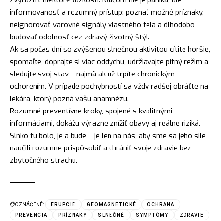
zvýrazniť niektoré ťažkosti. Kľúčom nie je panika, ale
informovanosť a rozumný prístup: poznať možné príznaky,
neignorovať varovné signály vlastného tela a dlhodobo
budovať odolnosť cez zdravý životný štýl.
Ak sa počas dní so zvýšenou slnečnou aktivitou cítite horšie,
spomaľte, doprajte si viac oddychu, udržiavajte pitný režim a
sledujte svoj stav – najmä ak už trpíte chronickým
ochorením. V prípade pochybností sa vždy radšej obráťte na
lekára, ktorý pozná vašu anamnézu.
Rozumné preventívne kroky, spojené s kvalitnými
informáciami, dokážu výrazne znížiť obavy aj reálne riziká.
Slnko tu bolo, je a bude – je len na nás, aby sme sa jeho sile
naučili rozumne prispôsobiť a chrániť svoje zdravie bez
zbytočného strachu.
OZNÁČENÉ:
ERUPCIE
GEOMAGNETICKÉ
OCHRANA
PREVENCIA
PRÍZNAKY
SLNEČNÉ
SYMPTÓMY
ZDRAVIE