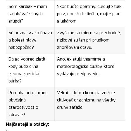
Som kardiak – mám
Skôr buďte opatrný: sledujte tlak,
sa obávať silných
pulz, dodržujte liečbu, majte plán
erupcií?
s lekárom.
Sú príznaky ako únava
Zvyčajne sú mierne a prechodné,
a bolesť hlavy
rizikové sú len pri prudkom
nebezpečné?
zhoršovaní stavu.
Dá sa vopred zistiť,
Áno, existujú vesmírne a
kedy bude silná
meteorologické služby, ktoré
geomagnetická
vydávajú predpovede.
búrka?
Pomáha pri ochrane
Veľmi – dobrá kondícia znižuje
obyčajná
citlivosť organizmu na všetky
starostlivosť o
druhy záťaže.
zdravie?
Najčastejšie otázky: