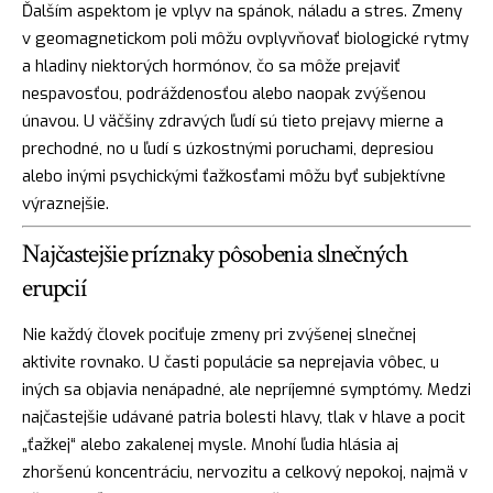
Ďalším aspektom je vplyv na spánok, náladu a stres. Zmeny
v geomagnetickom poli môžu ovplyvňovať biologické rytmy
a hladiny niektorých hormónov, čo sa môže prejaviť
nespavosťou, podráždenosťou alebo naopak zvýšenou
únavou. U väčšiny zdravých ľudí sú tieto prejavy mierne a
prechodné, no u ľudí s úzkostnými poruchami, depresiou
alebo inými psychickými ťažkosťami môžu byť subjektívne
výraznejšie.
Najčastejšie príznaky pôsobenia slnečných
erupcií
Nie každý človek pociťuje zmeny pri zvýšenej slnečnej
aktivite rovnako. U časti populácie sa neprejavia vôbec, u
iných sa objavia nenápadné, ale nepríjemné symptómy. Medzi
najčastejšie udávané patria bolesti hlavy, tlak v hlave a pocit
„ťažkej“ alebo zakalenej mysle. Mnohí ľudia hlásia aj
zhoršenú koncentráciu, nervozitu a celkový nepokoj, najmä v