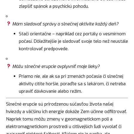
zlepšiť spánok a psychickú pohodu.
Mám sledovať správy o slnečnej aktivite každý deň?
Stačí orientačne – napríklad cez portály o vesmírnom
počasí. Dôležitejšie je sledovať svoje telo než neustále
kontrolovať predpovede.
Môžu slnečné erupcie ovplyvniť moje lieky?
Priamo nie, ale ak sa pri zmenách počasia či slnečnej
aktivity cítite horšie, poraďte sa s lekárom, či netreba
upraviť dávkovanie alebo režim.
Slnečné erupcie sú prirodzenou súčasťou života našej
hviezdy a väčšinu ich energie dokáže Zem účinne odfiltrovať.
Napriek tomu môžu zmeny v geomagnetickom poli a
elektromagnetickom prostredí u citlivejších ľudí vyvolať či