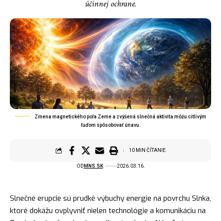
účinnej ochrane.
Zmena magnetického poľa Zeme a zvýšená slnečná aktivita môžu citlivým
ľuďom spôsobovať únavu.
10 MIN ČÍTANIE
OD
MNS.SK
2026.03.16.
Slnečné erupcie sú prudké výbuchy energie na povrchu Slnka,
ktoré dokážu ovplyvniť nielen technológie a komunikáciu na