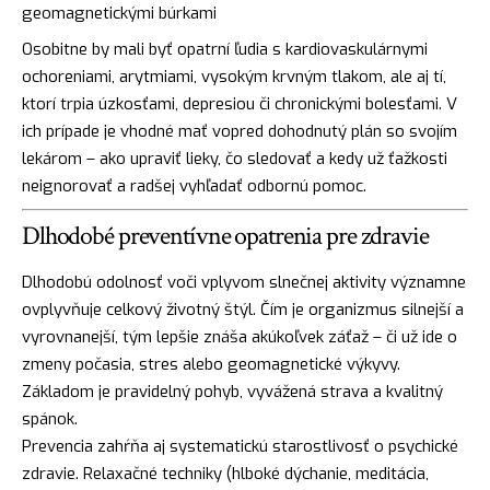
geomagnetickými búrkami
Osobitne by mali byť opatrní ľudia s kardiovaskulárnymi
ochoreniami, arytmiami, vysokým krvným tlakom, ale aj tí,
ktorí trpia úzkosťami, depresiou či chronickými bolesťami. V
ich prípade je vhodné mať vopred dohodnutý plán so svojím
lekárom – ako upraviť lieky, čo sledovať a kedy už ťažkosti
neignorovať a radšej vyhľadať odbornú pomoc.
Dlhodobé preventívne opatrenia pre zdravie
Dlhodobú odolnosť voči vplyvom slnečnej aktivity významne
ovplyvňuje celkový životný štýl. Čím je organizmus silnejší a
vyrovnanejší, tým lepšie znáša akúkoľvek záťaž – či už ide o
zmeny počasia, stres alebo geomagnetické výkyvy.
Základom je pravidelný pohyb, vyvážená strava a kvalitný
spánok.
Prevencia zahŕňa aj systematickú starostlivosť o psychické
zdravie. Relaxačné techniky (hlboké dýchanie, meditácia,