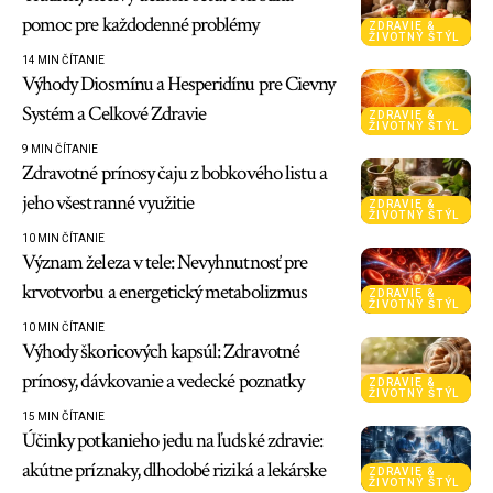
pomoc pre každodenné problémy
ZDRAVIE &
ŽIVOTNÝ ŠTÝL
14 MIN ČÍTANIE
Výhody Diosmínu a Hesperidínu pre Cievny
Systém a Celkové Zdravie
ZDRAVIE &
ŽIVOTNÝ ŠTÝL
9 MIN ČÍTANIE
Zdravotné prínosy čaju z bobkového listu a
jeho všestranné využitie
ZDRAVIE &
ŽIVOTNÝ ŠTÝL
10 MIN ČÍTANIE
Význam železa v tele: Nevyhnutnosť pre
krvotvorbu a energetický metabolizmus
ZDRAVIE &
ŽIVOTNÝ ŠTÝL
10 MIN ČÍTANIE
Výhody škoricových kapsúl: Zdravotné
prínosy, dávkovanie a vedecké poznatky
ZDRAVIE &
ŽIVOTNÝ ŠTÝL
15 MIN ČÍTANIE
Účinky potkanieho jedu na ľudské zdravie:
akútne príznaky, dlhodobé riziká a lekárske
ZDRAVIE &
ŽIVOTNÝ ŠTÝL