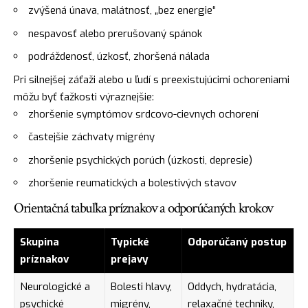
zvýšená únava, malátnosť, „bez energie“
nespavosť alebo prerušovaný spánok
podráždenosť, úzkosť, zhoršená nálada
Pri silnejšej záťaži alebo u ľudí s preexistujúcimi ochoreniami
môžu byť ťažkosti výraznejšie:
zhoršenie symptómov srdcovo-cievnych ochorení
častejšie záchvaty migrény
zhoršenie psychických porúch (úzkosti, depresie)
zhoršenie reumatických a bolestivých stavov
Orientačná tabuľka príznakov a odporúčaných krokov
Skupina
Typické
Odporúčaný postup
príznakov
prejavy
Neurologické a
Bolesti hlavy,
Oddych, hydratácia,
psychické
migrény,
relaxačné techniky,