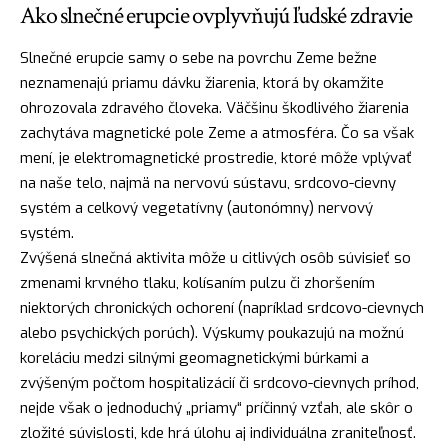
Ako slnečné erupcie ovplyvňujú ľudské zdravie
Slnečné erupcie samy o sebe na povrchu Zeme bežne
neznamenajú priamu dávku žiarenia, ktorá by okamžite
ohrozovala zdravého človeka. Väčšinu škodlivého žiarenia
zachytáva magnetické pole Zeme a atmosféra. Čo sa však
mení, je elektromagnetické prostredie, ktoré môže vplývať
na naše telo, najmä na nervovú sústavu, srdcovo-cievny
systém a celkový vegetatívny (autonómny) nervový
systém.
Zvýšená slnečná aktivita môže u citlivých osôb súvisieť so
zmenami krvného tlaku, kolísaním pulzu či zhoršením
niektorých chronických ochorení (napríklad srdcovo-cievnych
alebo psychických porúch). Výskumy poukazujú na možnú
koreláciu medzi silnými geomagnetickými búrkami a
zvýšeným počtom hospitalizácií či srdcovo-cievnych príhod,
nejde však o jednoduchý „priamy“ príčinný vzťah, ale skôr o
zložité súvislosti, kde hrá úlohu aj individuálna zraniteľnosť.