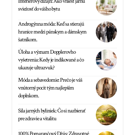
Interiérový dizajn: Ako vniesť jarnú
sviežosť do vášho bytu
Androgýnna móda: Keď sa stierajú
hranice medzi pánskym a dámskym
šatníkom.
Úloha a význam Dopplerovho
vyšetrenia: Kedy je indikované a čo
ukazuje ultrazvuk?
Móda a sebavedomie: Prečo je váš
vnútorný pocit tým najlepším
doplnkom.
Sila jarných byliniek: Čo si nazbierať
pre zdravie a vitalitu
100% Pomarančový Džús: Zdravotné