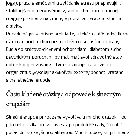
joga), práca s emóciami a zvládanie stresu prispievajú k
stabilnejšiemu nervovému systému. Ten potom menej
reaguje prehnane na zmeny v prostredí, vrátane slnečnej
aktivity.
Pravidelné preventívne prehliadky u lekára a dôsledná liečba
už existujúcich ochorení sú dôležitou súčasťou ochrany.
Ľudia so srdcovo-cievnymi ochoreniami, diabetom alebo
psychickými poruchami by mali mať svoj zdravotný stav
dobre kompenzovaný – tým sa znižuje riziko, že ich
organizmus „vykoľají“ akýkoľvek externý podnet, vrátane
silnej slnečnej erupcie.
Často kladené otázky a odpovede k slnečným
erupciám
Slnečné erupcie prirodzene vyvolávajú mnoho otázok – od
priameho rizika pre zdravie až po praktické rady, čo robiť
počas dní so zvýšenou aktivitou. Mnohé obavy sú prehnané