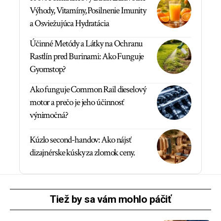
Výhody, Vitamíny, Posilnenie Imunity
a Osviežujúca Hydratácia
Účinné Metódy a Látky na Ochranu
Rastlín pred Burinami: Ako Funguje
Gyomstop?
Ako funguje Common Rail dieselový
motor a prečo je jeho účinnosť
výnimočná?
Kúzlo second-handov: Ako nájsť
dizajnérske kúsky za zlomok ceny.
Tiež by sa vám mohlo páčiť