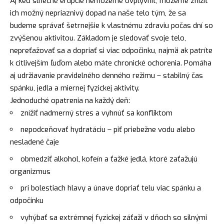
Aj keď slnečné erupcie nemôžeme ovplyvniť, môžeme znížiť
ich možný nepriaznivý dopad na naše telo tým, že sa
budeme správať šetrnejšie k vlastnému zdraviu počas dní so
zvýšenou aktivitou. Základom je sledovať svoje telo,
nepreťažovať sa a dopriať si viac odpočinku, najmä ak patríte
k citlivejším ľuďom alebo máte chronické ochorenia. Pomáha
aj udržiavanie pravidelného denného režimu – stabilný čas
spánku, jedla a miernej fyzickej aktivity.
Jednoduché opatrenia na každý deň:
znížiť nadmerný stres a vyhnúť sa konfliktom
nepodceňovať hydratáciu – piť priebežne vodu alebo
nesladené čaje
obmedziť alkohol, kofeín a ťažké jedlá, ktoré zaťažujú
organizmus
pri bolestiach hlavy a únave dopriať telu viac spánku a
odpočinku
vyhýbať sa extrémnej fyzickej záťaži v dňoch so silnými