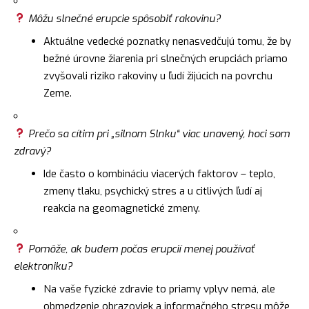
Môžu slnečné erupcie spôsobiť rakovinu?
Aktuálne vedecké poznatky nenasvedčujú tomu, že by
bežné úrovne žiarenia pri slnečných erupciách priamo
zvyšovali riziko rakoviny u ľudí žijúcich na povrchu
Zeme.
Prečo sa cítim pri „silnom Slnku“ viac unavený, hoci som
zdravý?
Ide často o kombináciu viacerých faktorov – teplo,
zmeny tlaku, psychický stres a u citlivých ľudí aj
reakcia na geomagnetické zmeny.
Pomôže, ak budem počas erupcií menej používať
elektroniku?
Na vaše fyzické zdravie to priamy vplyv nemá, ale
obmedzenie obrazoviek a informačného stresu môže