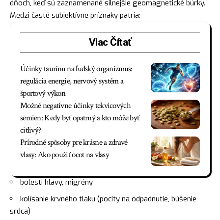
dňoch, keď sú zaznamenané silnejšie geomagnetické búrky.
Medzi časté subjektívne príznaky patria:
Viac Čítať
Účinky taurínu na ľudský organizmus:
regulácia energie, nervový systém a
športový výkon
Možné negatívne účinky tekvicových
semien: Kedy byť opatrný a kto môže byť
citlivý?
Prírodné spôsoby pre krásne a zdravé
vlasy: Ako použiť ocot na vlasy
bolesti hlavy, migrény
kolísanie krvného tlaku (pocity na odpadnutie, búšenie
srdca)