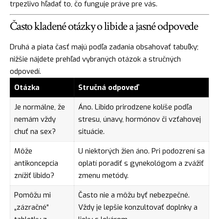
trpezlivo hľadať to, čo funguje práve pre vás.
Často kladené otázky o libide a jasné odpovede
Druhá a piata časť majú podľa zadania obsahovať tabuľky;
nižšie nájdete prehľad vybraných otázok a stručných
odpovedí.
Otázka
Stručná odpoveď
Je normálne, že
Áno. Libido prirodzene kolíše podľa
nemám vždy
stresu, únavy, hormónov či vzťahovej
chuť na sex?
situácie.
Môže
U niektorých žien áno. Pri podozrení sa
antikoncepcia
oplatí poradiť s gynekológom a zvážiť
znížiť libido?
zmenu metódy.
Pomôžu mi
Často nie a môžu byť nebezpečné.
„zázračné“
Vždy je lepšie konzultovať doplnky a