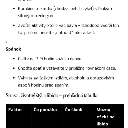
Kombinujte kardio (chôdza, beh, bicykel) s ľahkým
silovým tréningom.
Zvoľte aktivity, ktoré vás bavia – dlhodobo vydrží len
to, pri čom necítite „nutnosť“, ale radosť.
Spánok
Cieľte na 7–9 hodín spánku denne.
Choďte spať a vstávajte v približne rovnakom čase.
Vyhnite sa ťažkým jedlám, alkoholu a obrazovkám
aspoň hodinu pred spaním.
Strava, životný štýl a libido – prehľadná tabuľka
Faktor
Čo pomáha
Čo škodí
Možný
efekt na
libido