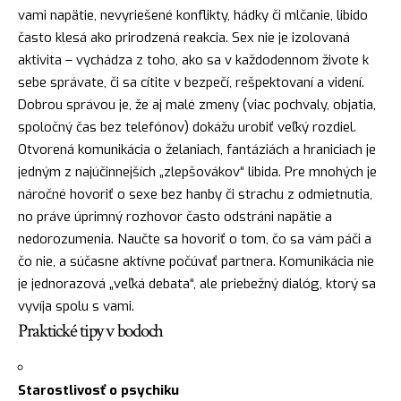
vami napätie, nevyriešené konflikty, hádky či mlčanie, libido
často klesá ako prirodzená reakcia. Sex nie je izolovaná
aktivita – vychádza z toho, ako sa v každodennom živote k
sebe správate, či sa cítite v bezpečí, rešpektovaní a videní.
Dobrou správou je, že aj malé zmeny (viac pochvaly, objatia,
spoločný čas bez telefónov) dokážu urobiť veľký rozdiel.
Otvorená komunikácia o želaniach, fantáziách a hraniciach je
jedným z najúčinnejších „zlepšovákov“ libida. Pre mnohých je
náročné hovoriť o sexe bez hanby či strachu z odmietnutia,
no práve úprimný rozhovor často odstráni napätie a
nedorozumenia. Naučte sa hovoriť o tom, čo sa vám páči a
čo nie, a súčasne aktívne počúvať partnera. Komunikácia nie
je jednorazová „veľká debata“, ale priebežný dialóg, ktorý sa
vyvíja spolu s vami.
Praktické tipy v bodoch
Starostlivosť o psychiku