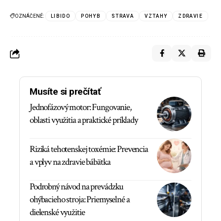
OZNÁČENÉ:
LIBIDO
POHYB
STRAVA
VZTAHY
ZDRAVIE
Musíte si prečítať
Jednofázový motor: Fungovanie,
oblasti využitia a praktické príklady
Riziká tehotenskej toxémie: Prevencia
a vplyv na zdravie bábätka
Podrobný návod na prevádzku
ohýbacieho stroja: Priemyselné a
dielenské využitie