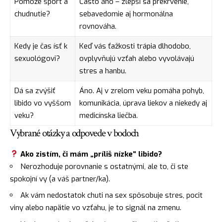
Pomôže šport a
Často áno – zlepší sa prekrvenie,
chudnutie?
sebavedomie aj hormonálna
rovnováha.
Kedy je čas ísť k
Keď vás ťažkosti trápia dlhodobo,
sexuológovi?
ovplyvňujú vzťah alebo vyvolávajú
stres a hanbu.
Dá sa zvýšiť
Áno. Aj v zrelom veku pomáha pohyb,
libido vo vyššom
komunikácia, úprava liekov a niekedy aj
veku?
medicínska liečba.
Vybrané otázky a odpovede v bodoch
Ako zistím, či mám „príliš nízke“ libido?
Nerozhoduje porovnanie s ostatnými, ale to, či ste
spokojní vy (a váš partner/ka).
Ak vám nedostatok chuti na sex spôsobuje stres, pocit
viny alebo napätie vo vzťahu, je to signál na zmenu.