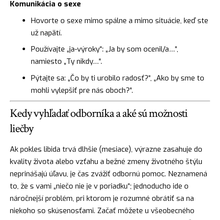
Komunikácia o sexe
Hovorte o sexe mimo spálne a mimo situácie, keď ste
už napätí.
Používajte „ja-výroky“: „Ja by som ocenil/a…“,
namiesto „Ty nikdy…“.
Pýtajte sa: „Čo by ti urobilo radosť?“, „Ako by sme to
mohli vylepšiť pre nás oboch?“.
Kedy vyhľadať odborníka a aké sú možnosti
liečby
Ak pokles libida trvá dlhšie (mesiace), výrazne zasahuje do
kvality života alebo vzťahu a bežné zmeny životného štýlu
neprinášajú úľavu, je čas zvážiť odbornú pomoc. Neznamená
to, že s vami „niečo nie je v poriadku“; jednoducho ide o
náročnejší problém, pri ktorom je rozumné obrátiť sa na
niekoho so skúsenosťami. Začať môžete u všeobecného