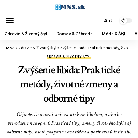
Aa
Zdravie & Životný štýl
Domov & Záhrada
Móda & Štýl
V
MNS
»
Zdravie & Životný štýl
»
Zvýšenie libida: Praktické metódy, životné zmeny a odborné tipy
ZDRAVIE & ŽIVOTNÝ ŠTÝL
Zvýšenie libida: Praktické
metódy, životné zmeny a
odborné tipy
Objavte, čo naozaj stojí za nízkym libidom, a ako ho
prirodzene nakopnúť. Praktické tipy, zmeny životného štýlu aj
odborné rady, ktoré podporia vašu túžbu a partnerskú intimitu.