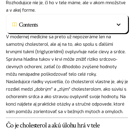
Rozhodujúce nie je, či ho v tele máme, ale v akom množstve
a v akej forme.
Contents
V modernej medicíne sa preto už nepozeráme len na
samotný cholesterol, ale aj na to, ako spolu s ďalšími
krvnými tukmi (triglyceridmi) ovplyvňuje naše cievy a srdce.
Správna hladina tukov v krvi môže znížiť riziko srdcovo-
cievnych ochorení, zatiaľ čo dlhodobo zvýšené hodnoty
môžu nenápadne poškodzovať telo celé roky.
Nasledujúce riadky vysvetlia, čo cholesterol vlastne je, aký je
rozdiel medzi „dobrým“ a „zlým“ cholesterolom, ako súvisí s
ochorením srdca a ako stravou ovplyvniť svoje hodnoty. Na
konci nájdete aj praktické otázky a stručné odpovede, ktoré
vám pomôžu zorientovať sa v bežných mýtoch a omyloch.
Čo je cholesterol a akú úlohu hrá v tele