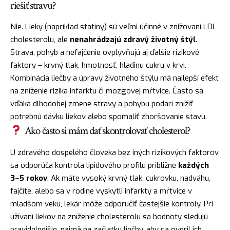
riešiť stravu?
Nie. Lieky (napríklad statíny) sú veľmi účinné v znižovaní LDL
cholesterolu, ale
nenahrádzajú zdravý životný štýl
.
Strava, pohyb a nefajčenie ovplyvňujú aj ďalšie rizikové
faktory – krvný tlak, hmotnosť, hladinu cukru v krvi.
Kombinácia liečby a úpravy životného štýlu má najlepší efekt
na zníženie rizika infarktu či mozgovej mŕtvice. Často sa
vďaka dlhodobej zmene stravy a pohybu podarí znížiť
potrebnú dávku liekov alebo spomaliť zhoršovanie stavu.
Ako často si mám dať skontrolovať cholesterol?
U zdravého dospelého človeka bez iných rizikových faktorov
sa odporúča kontrola lipidového profilu približne
každých
3–5 rokov
. Ak máte vysoký krvný tlak, cukrovku, nadváhu,
fajčíte, alebo sa v rodine vyskytli infarkty a mŕtvice v
mladšom veku, lekár môže odporučiť častejšie kontroly. Pri
užívaní liekov na zníženie cholesterolu sa hodnoty sledujú
pravidelnejšie, najmä na začiatku liečby, aby sa overil ich