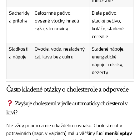
množstve
Sacharidy
Celozrnné pečivo,
Biele pečivo,
a prílohy
ovsené vločky, hnedá
sladké pečivo,
ryža, strukoviny
koláče, sladené
cereálie
Sladkosti
Ovocie, voda, nesladený
Sladené nápoje,
a nápoje
čaj, káva bez cukru
energetické
nápoje, cukríky,
dezerty
Často kladené otázky o cholesterole a odpovede
Zvyšuje cholesterol v jedle automaticky cholesterol v
krvi?
Nie vždy priamo a nie u každého rovnako. Cholesterol v
potravinách (napr. v vajciach) má u väčšiny ľudí
menší vplyv