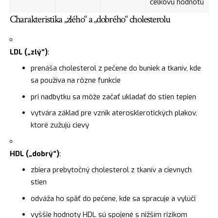
celkovú hodnotu
Charakteristika „zlého“ a „dobrého“ cholesterolu
LDL („zlý“)
:
prenáša cholesterol z pečene do buniek a tkanív, kde
sa používa na rôzne funkcie
pri nadbytku sa môže začať ukladať do stien tepien
vytvára základ pre vznik aterosklerotických plakov,
ktoré zužujú cievy
HDL („dobrý“)
:
zbiera prebytočný cholesterol z tkanív a cievnych
stien
odváža ho späť do pečene, kde sa spracuje a vylúči
vyššie hodnoty HDL sú spojené s nižším rizikom