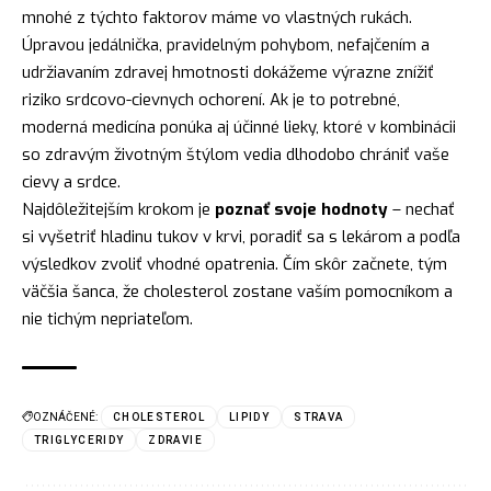
mnohé z týchto faktorov máme vo vlastných rukách.
Úpravou jedálnička, pravidelným pohybom, nefajčením a
udržiavaním zdravej hmotnosti dokážeme výrazne znížiť
riziko srdcovo-cievnych ochorení. Ak je to potrebné,
moderná medicína ponúka aj účinné lieky, ktoré v kombinácii
so zdravým životným štýlom vedia dlhodobo chrániť vaše
cievy a srdce.
Najdôležitejším krokom je
poznať svoje hodnoty
– nechať
si vyšetriť hladinu tukov v krvi, poradiť sa s lekárom a podľa
výsledkov zvoliť vhodné opatrenia. Čím skôr začnete, tým
väčšia šanca, že cholesterol zostane vaším pomocníkom a
nie tichým nepriateľom.
OZNÁČENÉ:
CHOLESTEROL
LIPIDY
STRAVA
TRIGLYCERIDY
ZDRAVIE