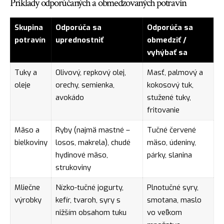
Príklady odporúčaných a obmedzovaných potravín
Skupina
Odporúča sa
Odporúča sa
potravín
uprednostniť
obmedziť /
vyhýbať sa
Tuky a
Olivový, repkový olej,
Masť, palmový a
oleje
orechy, semienka,
kokosový tuk,
avokádo
stužené tuky,
fritovanie
Mäso a
Ryby (najmä mastné –
Tučné červené
bielkoviny
losos, makrela), chudé
mäso, údeniny,
hydinové mäso,
párky, slanina
strukoviny
Mliečne
Nízko-tučné jogurty,
Plnotučné syry,
výrobky
kefír, tvaroh, syry s
smotana, maslo
nižším obsahom tuku
vo veľkom