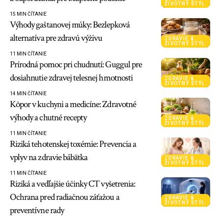
ŽIVOTNÝ ŠTÝL
15 MIN ČÍTANIE
Výhody gaštanovej múky: Bezlepková
alternatíva pre zdravú výživu
ZDRAVIE &
ŽIVOTNÝ ŠTÝL
11 MIN ČÍTANIE
Prírodná pomoc pri chudnutí: Guggul pre
dosiahnutie zdravej telesnej hmotnosti
ZDRAVIE &
ŽIVOTNÝ ŠTÝL
14 MIN ČÍTANIE
Kôpor v kuchyni a medicíne: Zdravotné
výhody a chutné recepty
ZDRAVIE &
ŽIVOTNÝ ŠTÝL
11 MIN ČÍTANIE
Riziká tehotenskej toxémie: Prevencia a
vplyv na zdravie bábätka
ZDRAVIE &
ŽIVOTNÝ ŠTÝL
11 MIN ČÍTANIE
Riziká a vedľajšie účinky CT vyšetrenia:
Ochrana pred radiačnou záťažou a
ZDRAVIE &
ŽIVOTNÝ ŠTÝL
preventívne rady