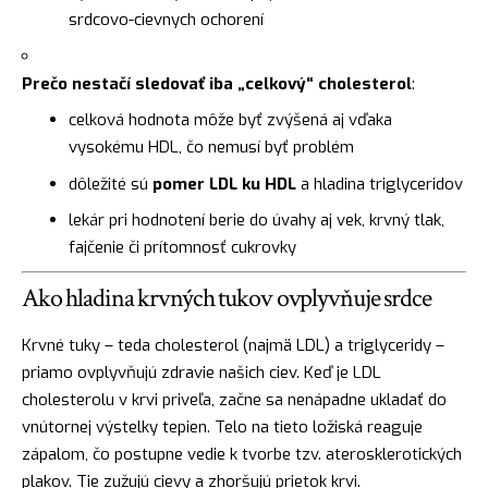
srdcovo-cievnych ochorení
Prečo nestačí sledovať iba „celkový“ cholesterol
:
celková hodnota môže byť zvýšená aj vďaka
vysokému HDL, čo nemusí byť problém
dôležité sú
pomer LDL ku HDL
a hladina triglyceridov
lekár pri hodnotení berie do úvahy aj vek, krvný tlak,
fajčenie či prítomnosť cukrovky
Ako hladina krvných tukov ovplyvňuje srdce
Krvné tuky – teda cholesterol (najmä LDL) a triglyceridy –
priamo ovplyvňujú zdravie našich ciev. Keď je LDL
cholesterolu v krvi priveľa, začne sa nenápadne ukladať do
vnútornej výstelky tepien. Telo na tieto ložiská reaguje
zápalom, čo postupne vedie k tvorbe tzv. aterosklerotických
plakov. Tie zužujú cievy a zhoršujú prietok krvi.