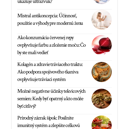
ukazuje ultrazvuk?
Mistral antikoncepcia: Účinnosť,
použitie a výhody pre modernú ženu
Ako konzumácia červenej repy
ovplyvňuje farbu a zloženie moču: Čo
by ste mali vedieť
Kolagén a zdravie tráviaceho traktu:
Ako podpora spojivového tkaniva
ovplyvňuje tráviaci systém
Možné negatívne účinky tekvicových
semien: Kedy byť opatrný a kto môže
byť citlivý?
Prírodný zázrak šípok: Posilnite
imunitný systém a zlepšite celkovú