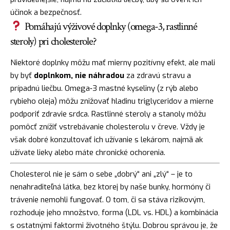
účinok a bezpečnosť.
Pomáhajú výživové doplnky (omega-3, rastlinné
steroly) pri cholesterole?
Niektoré doplnky môžu mať mierny pozitívny efekt, ale mali
by byť
doplnkom, nie náhradou
za zdravú stravu a
prípadnú liečbu. Omega‑3 mastné kyseliny (z rýb alebo
rybieho oleja) môžu znižovať hladinu triglyceridov a mierne
podporiť zdravie srdca. Rastlinné steroly a stanoly môžu
pomôcť znížiť vstrebávanie cholesterolu v čreve. Vždy je
však dobré konzultovať ich užívanie s lekárom, najmä ak
užívate lieky alebo máte chronické ochorenia.
Cholesterol nie je sám o sebe „dobrý“ ani „zlý“ – je to
nenahraditeľná látka, bez ktorej by naše bunky, hormóny či
trávenie nemohli fungovať. O tom, či sa stáva rizikovým,
rozhoduje jeho množstvo, forma (LDL vs. HDL) a kombinácia
s ostatnými faktormi životného štýlu. Dobrou správou je, že