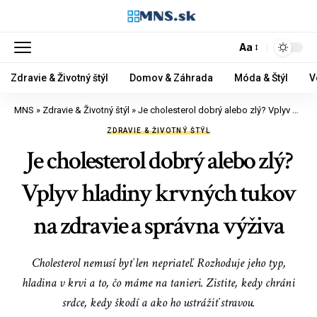
Aa
Zdravie & Životný štýl
Domov & Záhrada
Móda & Štýl
V
MNS
»
Zdravie & Životný štýl
»
Je cholesterol dobrý alebo zlý? Vplyv hladiny krvných tukov na zdravie a správna výživa
ZDRAVIE & ŽIVOTNÝ ŠTÝL
Je cholesterol dobrý alebo zlý?
Vplyv hladiny krvných tukov
na zdravie a správna výživa
Cholesterol nemusí byť len nepriateľ. Rozhoduje jeho typ,
hladina v krvi a to, čo máme na tanieri. Zistite, kedy chráni
srdce, kedy škodí a ako ho ustrážiť stravou.