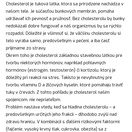
Cholesterol je tuková látka, ktorá sa prirodzene nachádza v
našom tele. Je súčasťou bunkových membrán, pomáha
udržiavať ich pevnosť a pružnosť. Bez cholesterolu by bunky
nedokázali dobre fungovať a náš organizmus by sa rýchlo
rozpadol. Dôležité je všimnúť si, že väčšinu cholesterolu si
telo vyrába samo, predovšetkým v pečeni, a iba časť
prijímame zo stravy.
Okrem toho je cholesterol základnou stavebnou látkou pre
tvorbu niektorých hormónov, napríklad pohlavných
hormónov (estrogén, testosterón) či kortizolu, ktorý je
dôležitý pri reakcii na stres. Takisto je nevyhnutný pre
tvorbu vitamínu D a žlčových kyselín, ktoré pomáhajú tráviť
tuky v črevách. Z tohto pohľadu je cholesterol naším
spojencom, nie nepriateľom.
Problém nastáva vtedy, keď sa hladina cholesterolu – a
predovšetkým určitých jeho frakcií – dlhodobo zvýši nad
zdravú hranicu. V kombinácii s ďalšími rizikovými faktormi
(fajčenie, vysoký krvný tlak, cukrovka, obezita) sa z