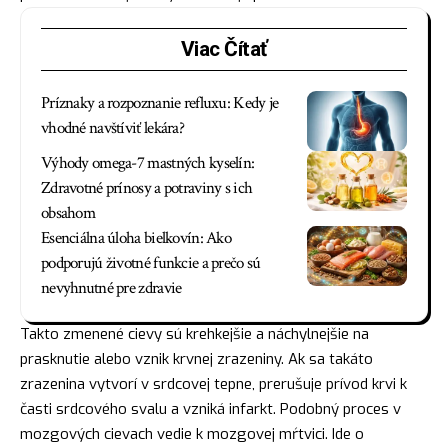
Viac Čítať
Príznaky a rozpoznanie refluxu: Kedy je
vhodné navštíviť lekára?
Výhody omega-7 mastných kyselín:
Zdravotné prínosy a potraviny s ich
obsahom
Esenciálna úloha bielkovín: Ako
podporujú životné funkcie a prečo sú
nevyhnutné pre zdravie
Takto zmenené cievy sú krehkejšie a náchylnejšie na
prasknutie alebo vznik krvnej zrazeniny. Ak sa takáto
zrazenina vytvorí v srdcovej tepne, prerušuje prívod krvi k
časti srdcového svalu a vzniká infarkt. Podobný proces v
mozgových cievach vedie k mozgovej mŕtvici. Ide o