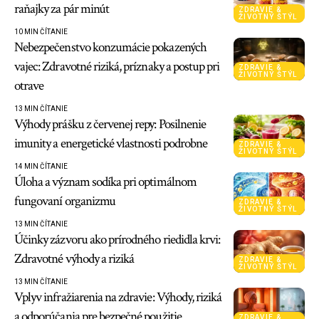
raňajky za pár minút
ZDRAVIE &
ŽIVOTNÝ ŠTÝL
10 MIN ČÍTANIE
Nebezpečenstvo konzumácie pokazených
vajec: Zdravotné riziká, príznaky a postup pri
ZDRAVIE &
ŽIVOTNÝ ŠTÝL
otrave
13 MIN ČÍTANIE
Výhody prášku z červenej repy: Posilnenie
imunity a energetické vlastnosti podrobne
ZDRAVIE &
ŽIVOTNÝ ŠTÝL
14 MIN ČÍTANIE
Úloha a význam sodíka pri optimálnom
fungovaní organizmu
ZDRAVIE &
ŽIVOTNÝ ŠTÝL
13 MIN ČÍTANIE
Účinky zázvoru ako prírodného riedidla krvi:
Zdravotné výhody a riziká
ZDRAVIE &
ŽIVOTNÝ ŠTÝL
13 MIN ČÍTANIE
Vplyv infražiarenia na zdravie: Výhody, riziká
a odporúčania pre bezpečné použitie
ZDRAVIE &