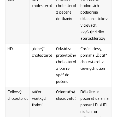
cholesterol
cholesterol
hodnotách
z pečene
podporuje
do tkanív
ukladanie tukov
v cievach,
zvyšuje riziko
aterosklerózy
HDL
„dobrý“
Odvádza
Chráni cievy,
cholesterol
prebytočný
pomáha „čistiť“
cholesterol
cholesterol z
z tkanív
cievnych stien
späť do
pečene
Celkový
súčet
Orientačný
Dôležité je
cholesterol
všetkých
ukazovateľ
pozerať sa aj na
frakcií
pomer LDL/HDL,
nie len na