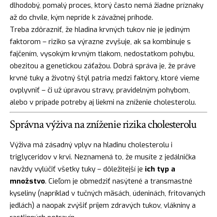
dlhodobý, pomalý proces, ktorý často nemá žiadne príznaky
až do chvíle, kým nepríde k závažnej príhode.
Treba zdôrazniť, že hladina krvných tukov nie je jediným
faktorom – riziko sa výrazne zvyšuje, ak sa kombinuje s
fajčením, vysokým krvným tlakom, nedostatkom pohybu,
obezitou a genetickou záťažou. Dobrá správa je, že práve
krvné tuky a životný štýl patria medzi faktory, ktoré vieme
ovplyvniť – či už úpravou stravy, pravidelným pohybom,
alebo v prípade potreby aj liekmi na zníženie cholesterolu.
Správna výživa na zníženie rizika cholesterolu
Výživa má zásadný vplyv na hladinu cholesterolu i
triglyceridov v krvi. Neznamená to, že musíte z jedálnička
navždy vylúčiť všetky tuky – dôležitejší je
ich typ a
množstvo
. Cieľom je obmedziť nasýtené a transmastné
kyseliny (napríklad v tučných mäsách, údeninách, fritovaných
jedlách) a naopak zvýšiť príjem zdravých tukov, vlákniny a