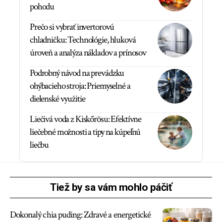
pohodu
Prečo si vybrať invertorovú
chladničku: Technológie, hluková
úroveň a analýza nákladov a prínosov
Podrobný návod na prevádzku
ohýbacieho stroja: Priemyselné a
dielenské využitie
Liečivá voda z Kiskőrösu: Efektívne
liečebné možnosti a tipy na kúpeľnú
liečbu
Tiež by sa vám mohlo páčiť
Dokonalý chia puding: Zdravé a energetické