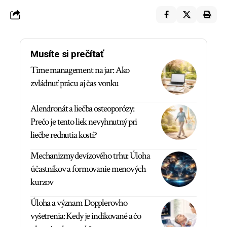
Musíte si prečítať
Time management na jar: Ako
zvládnuť prácu aj čas vonku
Alendronát a liečba osteoporózy:
Prečo je tento liek nevyhnutný pri
liečbe rednutia kostí?
Mechanizmy devízového trhu: Úloha
účastníkov a formovanie menových
kurzov
Úloha a význam Dopplerovho
vyšetrenia: Kedy je indikované a čo