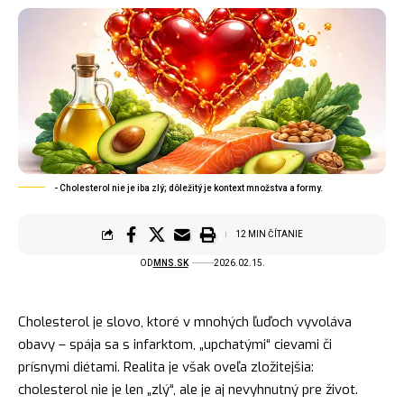
- Cholesterol nie je iba zlý; dôležitý je kontext množstva a formy.
12 MIN ČÍTANIE
OD
MNS.SK
2026.02.15.
Cholesterol je slovo, ktoré v mnohých ľuďoch vyvoláva
obavy – spája sa s infarktom, „upchatými“ cievami či
prísnymi diétami. Realita je však oveľa zložitejšia:
cholesterol nie je len „zlý“, ale je aj nevyhnutný pre život.