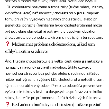
než typ a množstvo tukov, ktoré jedia. oveľa viac zvyšujú
LDL cholesterol nasýtené a trans tuky (tučné mäso, údeniny,
vyprážané jedlá) než samotný cholesterol v jedle. Napriek
tomu pri veľmi vysokých hladinách cholesterolu alebo pri
genetickej poruche (familiárna hypercholesterolémia) môže
byť potrebné obmedziť aj potraviny s vysokým obsahom
cholesterolu po dohode s lekárom či nutričným terapeutom.
Môžem mať problém s cholesterolom, aj keď som
štíhly/á a cítim sa zdravo?
Áno. Hladina cholesterolu je z veľkej časti daná
geneticky
a
nemusí sa navonok prejaviť nadváhou. Štíhly človek s
nevhodnou stravou, bez pohybu alebo s rodinnou záťažou
môže mať výrazne zvýšený LDL cholesterol a netušiť o tom,
kým sa neurobí krvný odber. Preto sa odporúča preventívne
vyšetrenie tukov v krvi – u dospelých aspoň raz za niekoľko
rokov, častejšie pri prítomnosti ďalších rizikových faktorov.
Keď začnem brať lieky na cholesterol, môžem prestať