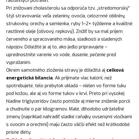
rastlinných potravín.
Pri znižovaní cholesterolu sa odporúča tzv. „stredomorský“
štýl stravovania: veľa zeleniny, ovocia, celozrnné obilniny,
strukoviny, orechy a semienka, ryby 1–2× týždenne a kvalitné
rastlinné oleje (olivový, repkový). Znížiť by sa mal príjem
červeného a spracovaného mäsa, sladkostí a sladených
nápojov. Dôležité je aj to, ako jedlo pripravujete –
uprednostnite varenie vo vode, dusenie, pečenie pred
vyprážaním.
Okrem samotného zloženia stravy je dôležitá aj
celková
energetická bilancia
. Ak prijímate viac kalórií, než
spotrebujete, telo prebytok ukladá – nielen vo forme tuku
pod kožou, ale aj vo forme tukov v krvi. Preto pri vysokej
hladine triglyceridov často pomôže aj mierne zníženie porcií
a chudnutie o pár kilogramov. Malé, dlhodobo udržateľné
zmeny (napríklad nahradiť sladké raňajky ovsenými vločkami
s ovocím a orechmi) majú často väčší efekt než krátkodobé
prísne diéty.