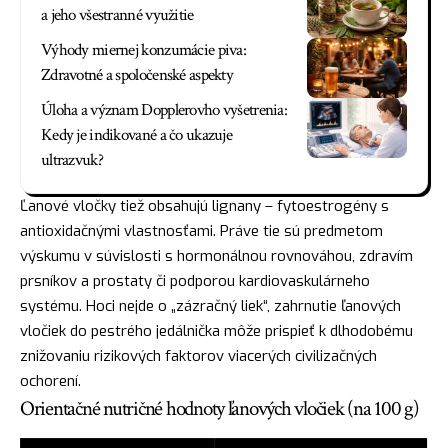
a jeho všestranné využitie
Výhody miernej konzumácie piva:
Zdravotné a spoločenské aspekty
Úloha a význam Dopplerovho vyšetrenia:
Kedy je indikované a čo ukazuje
ultrazvuk?
Ľanové vločky tiež obsahujú lignany – fytoestrogény s
antioxidačnými vlastnosťami. Práve tie sú predmetom
výskumu v súvislosti s hormonálnou rovnováhou, zdravím
prsníkov a prostaty či podporou kardiovaskulárneho
systému. Hoci nejde o „zázračný liek“, zahrnutie ľanových
vločiek do pestrého jedálnička môže prispieť k dlhodobému
znižovaniu rizikových faktorov viacerých civilizačných
ochorení.
Orientačné nutričné hodnoty ľanových vločiek (na 100 g)