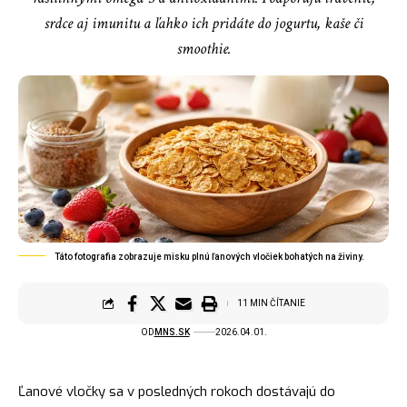
srdce aj imunitu a ľahko ich pridáte do jogurtu, kaše či
smoothie.
Táto fotografia zobrazuje misku plnú ľanových vločiek bohatých na živiny.
11 MIN ČÍTANIE
OD
MNS.SK
2026.04.01.
Ľanové vločky sa v posledných rokoch dostávajú do