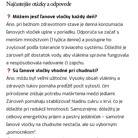
Najčastejšie otázky a odpovede
Môžem jesť ľanové vločky každý deň?
Áno, pri bežnom zdravotnom stave je denná konzumácia
ľanových vločiek úplne v poriadku. Odporúča sa začať s
menším množstvom (1 lyžica denne) a postupne ho
zvyšovať podľa tolerancie tráviaceho systému. Dôležité je
zároveň piť dostatok vody, aby vláknina správne fungovala
a nespôsobovala nadúvanie či zápchu.
Sú ľanové vločky vhodné pri chudnutí?
Áno, môžu byť veľmi užitočné. Vysoký obsah vlákniny a
zdravých tukov pomáha predĺžiť pocit sýtosti, čím
prirodzene znižuje potrebu maškrtenia medzi jedlami.
Zároveň pomáhajú stabilizovať hladinu cukru v krvi, čo je
dôležité pri redukcii hmotnosti. Samozrejme, dôležitý je
celkový energetický príjem a pestrý jedálniček – samotné
ľanové vločky na chudnutie nestačia, ale sú výborným
„pomocníkom“.