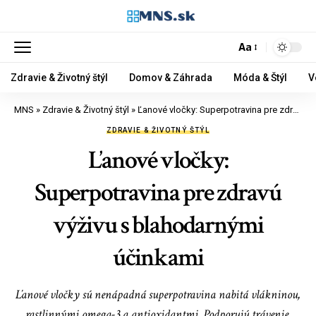
Aa
Zdravie & Životný štýl
Domov & Záhrada
Móda & Štýl
V
MNS
»
Zdravie & Životný štýl
»
Ľanové vločky: Superpotravina pre zdravú výživu s blahodarnými účinkami
ZDRAVIE & ŽIVOTNÝ ŠTÝL
Ľanové vločky:
Superpotravina pre zdravú
výživu s blahodarnými
účinkami
Ľanové vločky sú nenápadná superpotravina nabitá vlákninou,
rastlinnými omega-3 a antioxidantmi. Podporujú trávenie,