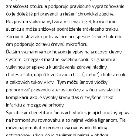
zmäkčovať stolicu a podporuje pravidelné vyprázdňovanie,
čo je dôležité pri prevencii a riešení chronickej zápchy.
Rozpustná vláknina vytvára v črevách gél, ktorý chráni
sliznicu a môže znižovať podráždenie tráviaceho traktu.
Zároveň slúži ako potrava pre prospešné črevné baktérie,
čím podporuje zdravú črevnú mikroflóru.
Ďalším významným prínosom je vplyv na srdcovo-cievny
systém. Omega‑3 mastné kyseliny spolu s lignanmi a
vlákninou prispievajú k udržiavaniu zdravej hladiny
cholesterolu, najmä k znižovaniu LDL („zlého“) cholesterolu
a celkových tukov v krvi. Tým môžu ľanové vločky
podporovať prevenciu aterosklerózy a s ňou súvisiacich
komplikácií, ako je vysoký krvný tlak či zvýšené riziko
infarktu a mozgovej príhody.
Špecifickým benefitom ľanových vločiek je aj ich možný vplyv
na hormonálnu rovnováhu, a to najmä vďaka lignanom. Tie
môžu napomáhať miernemu vyrovnávaniu hladiny
estrogénov u žien, čo je zaujímavé najmä v období