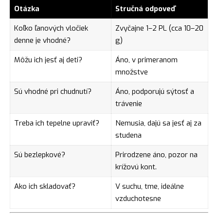
Otázka
Stručná odpoveď
Koľko ľanových vločiek
Zvyčajne 1–2 PL (cca 10–20
denne je vhodné?
g)
Môžu ich jesť aj deti?
Áno, v primeranom
množstve
Sú vhodné pri chudnutí?
Áno, podporujú sýtosť a
trávenie
Treba ich tepelne upraviť?
Nemusia, dajú sa jesť aj za
studena
Sú bezlepkové?
Prirodzene áno, pozor na
krížovú kont.
Ako ich skladovať?
V suchu, tme, ideálne
vzduchotesne