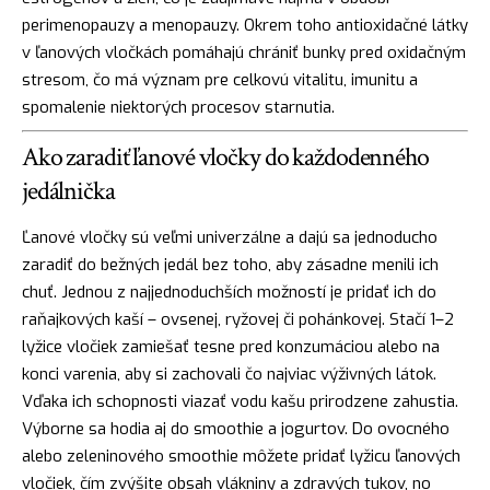
perimenopauzy a menopauzy. Okrem toho antioxidačné látky
v ľanových vločkách pomáhajú chrániť bunky pred oxidačným
stresom, čo má význam pre celkovú vitalitu, imunitu a
spomalenie niektorých procesov starnutia.
Ako zaradiť ľanové vločky do každodenného
jedálnička
Ľanové vločky sú veľmi univerzálne a dajú sa jednoducho
zaradiť do bežných jedál bez toho, aby zásadne menili ich
chuť. Jednou z najjednoduchších možností je pridať ich do
raňajkových kaší – ovsenej, ryžovej či pohánkovej. Stačí 1–2
lyžice vločiek zamiešať tesne pred konzumáciou alebo na
konci varenia, aby si zachovali čo najviac výživných látok.
Vďaka ich schopnosti viazať vodu kašu prirodzene zahustia.
Výborne sa hodia aj do smoothie a jogurtov. Do ovocného
alebo zeleninového smoothie môžete pridať lyžicu ľanových
vločiek, čím zvýšite obsah vlákniny a zdravých tukov, no