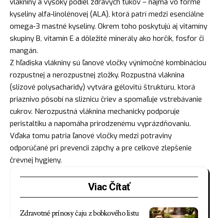
vlákniny a vysoký podiel zdravých tukov – najmä vo forme
kyseliny alfa-linolénovej (ALA), ktorá patrí medzi esenciálne
omega‑3 mastné kyseliny. Okrem toho poskytujú aj vitamíny
skupiny B, vitamín E a dôležité minerály ako horčík, fosfor či
mangán.
Z hľadiska vlákniny sú ľanové vločky výnimočné kombináciou
rozpustnej a nerozpustnej zložky. Rozpustná vláknina
(slizové polysacharidy) vytvára gélovitú štruktúru, ktorá
priaznivo pôsobí na sliznicu čriev a spomaľuje vstrebávanie
cukrov. Nerozpustná vláknina mechanicky podporuje
peristaltiku a napomáha prirodzenému vyprázdňovaniu.
Vďaka tomu patria ľanové vločky medzi potraviny
odporúčané pri prevencii zápchy a pre celkové zlepšenie
črevnej hygieny.
Viac Čítať
Zdravotné prínosy čaju z bobkového listu