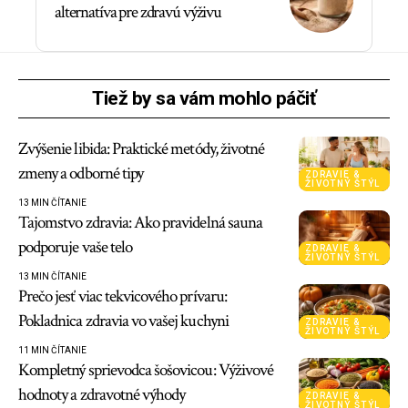
alternatíva pre zdravú výživu
Tiež by sa vám mohlo páčiť
Zvýšenie libida: Praktické metódy, životné
zmeny a odborné tipy
ZDRAVIE &
ŽIVOTNÝ ŠTÝL
13 MIN ČÍTANIE
Tajomstvo zdravia: Ako pravidelná sauna
podporuje vaše telo
ZDRAVIE &
ŽIVOTNÝ ŠTÝL
13 MIN ČÍTANIE
Prečo jesť viac tekvicového prívaru:
Pokladnica zdravia vo vašej kuchyni
ZDRAVIE &
ŽIVOTNÝ ŠTÝL
11 MIN ČÍTANIE
Kompletný sprievodca šošovicou: Výživové
hodnoty a zdravotné výhody
ZDRAVIE &
ŽIVOTNÝ ŠTÝL