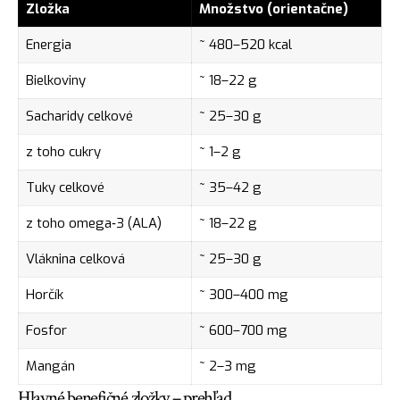
Zložka
Množstvo (orientačne)
Energia
~ 480–520 kcal
Bielkoviny
~ 18–22 g
Sacharidy celkové
~ 25–30 g
z toho cukry
~ 1–2 g
Tuky celkové
~ 35–42 g
z toho omega‑3 (ALA)
~ 18–22 g
Vláknina celková
~ 25–30 g
Horčík
~ 300–400 mg
Fosfor
~ 600–700 mg
Mangán
~ 2–3 mg
Hlavné benefičné zložky – prehľad