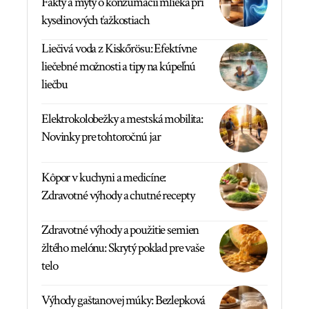
Fakty a mýty o konzumácii mlieka pri
kyselinových ťažkostiach
Liečivá voda z Kiskőrösu: Efektívne
liečebné možnosti a tipy na kúpeľnú
liečbu
Elektrokolobežky a mestská mobilita:
Novinky pre tohtoročnú jar
Kôpor v kuchyni a medicíne:
Zdravotné výhody a chutné recepty
Zdravotné výhody a použitie semien
žltého melónu: Skrytý poklad pre vaše
telo
Výhody gaštanovej múky: Bezlepková