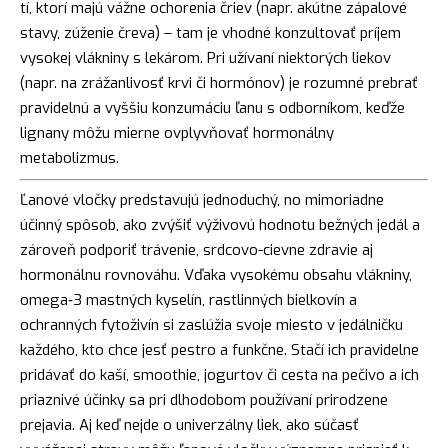
tí, ktorí majú vážne ochorenia čriev (napr. akútne zápalové
stavy, zúženie čreva) – tam je vhodné konzultovať príjem
vysokej vlákniny s lekárom. Pri užívaní niektorých liekov
(napr. na zrážanlivosť krvi či hormónov) je rozumné prebrať
pravidelnú a vyššiu konzumáciu ľanu s odborníkom, keďže
lignany môžu mierne ovplyvňovať hormonálny
metabolizmus.
Ľanové vločky predstavujú jednoduchý, no mimoriadne
účinný spôsob, ako zvýšiť výživovú hodnotu bežných jedál a
zároveň podporiť trávenie, srdcovo-cievne zdravie aj
hormonálnu rovnováhu. Vďaka vysokému obsahu vlákniny,
omega‑3 mastných kyselín, rastlinných bielkovín a
ochranných fytoživín si zaslúžia svoje miesto v jedálničku
každého, kto chce jesť pestro a funkčne. Stačí ich pravidelne
pridávať do kaší, smoothie, jogurtov či cesta na pečivo a ich
priaznivé účinky sa pri dlhodobom používaní prirodzene
prejavia. Aj keď nejde o univerzálny liek, ako súčasť