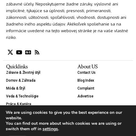
zábavné účely. Neposkytujeme žiadne záruky, výslovné ani
implicitné, týkajúce sa úplnosti, presnosti, primeranosti,
zákonnosti, užitočnosti, spoľahlivosti, vhodnosti, dostupnosti ani
žiadneho iného aspektu údajov. Akékoľvek spoliehanie sa na
informácie uvedené na tejto webovej stránke je na vaše vlastné
riziko.
Quicklinks
About US
Zdravie & Životný štýl
Contact Us
Domov & Záhrada
Blog Index
Móda & Štýl
Complaint
Veda & Technológie
Advertise
Práca & Kariéra
We are using cookies to give you the best experience on our
Krása
website.
Auto & Moto
You can find out more about which cookies we are using or
Tipy & Návody
switch them off in
settings
.