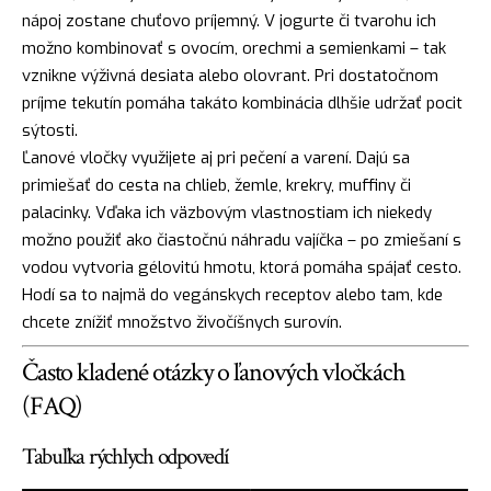
nápoj zostane chuťovo príjemný. V jogurte či tvarohu ich
možno kombinovať s ovocím, orechmi a semienkami – tak
vznikne výživná desiata alebo olovrant. Pri dostatočnom
príjme tekutín pomáha takáto kombinácia dlhšie udržať pocit
sýtosti.
Ľanové vločky využijete aj pri pečení a varení. Dajú sa
primiešať do cesta na chlieb, žemle, krekry, muffiny či
palacinky. Vďaka ich väzbovým vlastnostiam ich niekedy
možno použiť ako čiastočnú náhradu vajíčka – po zmiešaní s
vodou vytvoria gélovitú hmotu, ktorá pomáha spájať cesto.
Hodí sa to najmä do vegánskych receptov alebo tam, kde
chcete znížiť množstvo živočíšnych surovín.
Často kladené otázky o ľanových vločkách
(FAQ)
Tabuľka rýchlych odpovedí