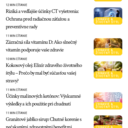
12 MIN ČÍTANIE
Riziká a vedľajšie účinky CT vyšetrenia:
Ochrana pred radiačnou záťažou a
ZDRAVIE &
ŽIVOTNÝ ŠTÝL
preventívne rady
11 MIN ČÍTANIE
Zázračná sila vitamínu D: Ako slnečný
vitamín podporuje vaše zdravie
ZDRAVIE &
ŽIVOTNÝ ŠTÝL
10 MIN ČÍTANIE
Kokosový olej: Elixír zdravého životného
štýlu – Prečo by mal byť súčasťou vašej
ZDRAVIE &
ŽIVOTNÝ ŠTÝL
stravy?
11 MIN ČÍTANIE
Účinky malinových ketónov: Výskumné
výsledky a ich použitie pri chudnutí
ZDRAVIE &
ŽIVOTNÝ ŠTÝL
11 MIN ČÍTANIE
Granátové jablko sirup: Chutné korenie s
nečakanými zdravotnými benefitmi
ZDRAVIE &