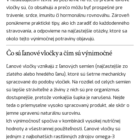
vločky sú, čo obsahujú a prečo môžu byť prospešné pre
trávenie, srdce, imunitu či hormonálnu rovnováhu. Zároveň
ponúkneme praktické tipy, ako ich zaradiť do každodenného
stravovania, a odpovieme na najčastejšie otázky, ktoré sa
okolo tejto výnimočnej potraviny objavujú.
Čo sú ľanové vločky a čím sú výnimočné
Ľanové vločky vznikajú z ľanových semien (najčastejšie zo
zlatého alebo hnedého ľanu), ktoré sú šetrne mechanicky
spracované do podoby vločiek. Na rozdiel od celých semien
sú lepšie stráviteľné a živiny z nich sú pre organizmus
dostupnejšie, pretože vonkajšia šupka je narušená. Nejde
teda o priemyselne vysoko spracovaný produkt, ale skôr o
jemne upravenú naturálnu surovinu.
Ich výnimočnosť spočíva v kombinácii vysokej nutričnej
hodnoty a všestrannej použiteľnosti. Ľanové vločky sú
jedným z najbohatších rastlinných zdrojov omega‑3