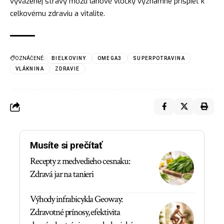
vyváženej stravy môžu ľanové vločky významne prispieť k
celkovému zdraviu a vitalite.
OZNÁČENÉ:
BIELKOVINY
OMEGA3
SUPERPOTRAVINA
VLÁKNINA
ZDRAVIE
Musíte si prečítať
Recepty z medvedieho cesnaku:
Zdravá jar na tanieri
Výhody infrabicykla Geoway:
Zdravotné prínosy, efektivita