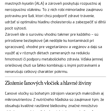
mastných kyselín (ALA) a zároveň poskytujú rozpustnú aj
nerozpustnú vlákninu. To z nich robí mimoriadne zaujímavú
potravinu pre ľudí, ktorí chcú podporiť zdravé trávenie,
udržať si optimálnu hladinu cholesterolu a zabezpečiť si dlhší
pocit sýtosti.
Zároveň ide o surovinu vhodnú takmer pre každého – sú
prirodzene bezlepkové (ak nedôjde ku kontaminácii pri
spracovaní), vhodné pre vegetariánov a vegánov a dajú sa
využiť aj v rôznych diétach zameraných na redukciu
hmotnosti či podporu metabolického zdravia. Vďaka jemnej
orieškovej chuti sa ľahko kombinujú s inými potravinami a
nenarušujú celkový charakter pokrmu.
Zloženie ľanových vločiek a hlavné živiny
Ľanové vločky sú bohatým zdrojom viacerých makroživín aj
mikronutrientov. Z nutričného hľadiska sú zaujímavé tým, že
obsahujú kvalitné rastlinné bielkoviny, značné množstvo