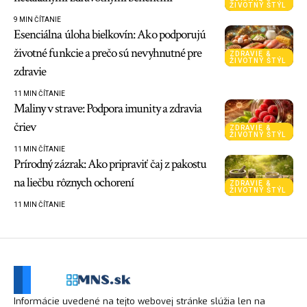
ŽIVOTNÝ ŠTÝL
9 MIN ČÍTANIE
Esenciálna úloha bielkovín: Ako podporujú
životné funkcie a prečo sú nevyhnutné pre
ZDRAVIE &
ŽIVOTNÝ ŠTÝL
zdravie
11 MIN ČÍTANIE
Maliny v strave: Podpora imunity a zdravia
čriev
ZDRAVIE &
ŽIVOTNÝ ŠTÝL
11 MIN ČÍTANIE
Prírodný zázrak: Ako pripraviť čaj z pakostu
na liečbu rôznych ochorení
ZDRAVIE &
ŽIVOTNÝ ŠTÝL
11 MIN ČÍTANIE
Informácie uvedené na tejto webovej stránke slúžia len na