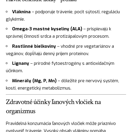
Vláknina
– podporuje trávenie, pocit sýtosti, reguláciu
glykémie.
Omega‑3 mastné kyseliny (ALA)
– prispievajú k
správnej činnosti srdca a protizápalovým procesom.
Rastlinné bielkoviny
– vhodné pre vegetariánov a
vegánov, dopĺňajú denný príjem proteínov.
Lignany
– prírodné fytoestrogény s antioxidačným
účinkom.
Minerály (Mg, P, Mn)
– dôležité pre nervový systém,
kosti, energetický metabolizmus.
Zdravotné účinky ľanových vločiek na
organizmus
Pravidelná konzumácia ľanových vločiek môže priaznivo
ovplyvniť trávenie. Vysoký obsah vlákniny pomáha