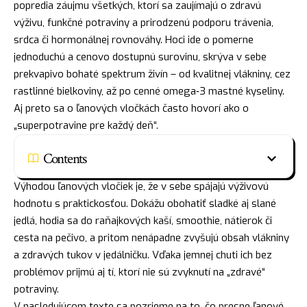
popredia záujmu všetkých, ktorí sa zaujímajú o zdravú
výživu, funkčné potraviny a prirodzenú podporu trávenia,
srdca či hormonálnej rovnováhy. Hoci ide o pomerne
jednoduchú a cenovo dostupnú surovinu, skrýva v sebe
prekvapivo bohaté spektrum živín – od kvalitnej vlákniny, cez
rastlinné bielkoviny, až po cenné omega‑3 mastné kyseliny.
Aj preto sa o ľanových vločkách často hovorí ako o
„superpotravine pre každý deň“.
Contents
Výhodou ľanových vločiek je, že v sebe spájajú výživovú
hodnotu s praktickosťou. Dokážu obohatiť sladké aj slané
jedlá, hodia sa do raňajkových kaší, smoothie, nátierok či
cesta na pečivo, a pritom nenápadne zvyšujú obsah vlákniny
a zdravých tukov v jedálničku. Vďaka jemnej chuti ich bez
problémov prijmú aj tí, ktorí nie sú zvyknutí na „zdravé“
potraviny.
V nasledujúcom texte sa pozrieme na to, čo presne ľanové