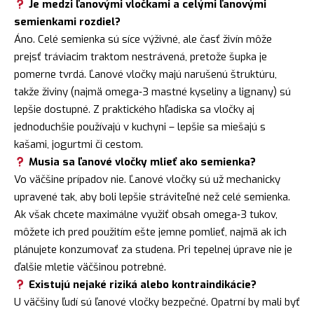
Je medzi ľanovými vločkami a celými ľanovými
semienkami rozdiel?
Áno. Celé semienka sú síce výživné, ale časť živín môže
prejsť tráviacim traktom nestrávená, pretože šupka je
pomerne tvrdá. Ľanové vločky majú narušenú štruktúru,
takže živiny (najmä omega‑3 mastné kyseliny a lignany) sú
lepšie dostupné. Z praktického hľadiska sa vločky aj
jednoduchšie používajú v kuchyni – lepšie sa miešajú s
kašami, jogurtmi či cestom.
Musia sa ľanové vločky mlieť ako semienka?
Vo väčšine prípadov nie. Ľanové vločky sú už mechanicky
upravené tak, aby boli lepšie stráviteľné než celé semienka.
Ak však chcete maximálne využiť obsah omega‑3 tukov,
môžete ich pred použitím ešte jemne pomlieť, najmä ak ich
plánujete konzumovať za studena. Pri tepelnej úprave nie je
ďalšie mletie väčšinou potrebné.
Existujú nejaké riziká alebo kontraindikácie?
U väčšiny ľudí sú ľanové vločky bezpečné. Opatrní by mali byť