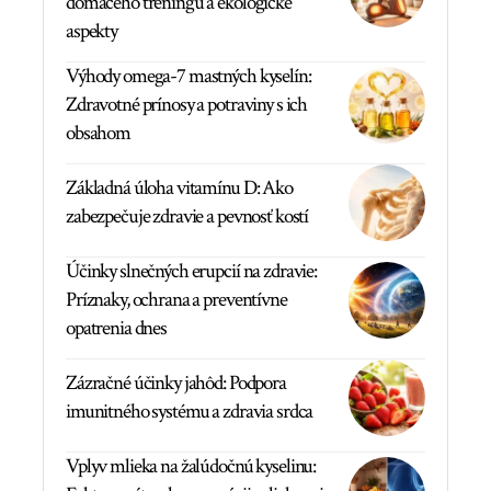
domáceho tréningu a ekologické
aspekty
Výhody omega-7 mastných kyselín:
Zdravotné prínosy a potraviny s ich
obsahom
Základná úloha vitamínu D: Ako
zabezpečuje zdravie a pevnosť kostí
Účinky slnečných erupcií na zdravie:
Príznaky, ochrana a preventívne
opatrenia dnes
Zázračné účinky jahôd: Podpora
imunitného systému a zdravia srdca
Vplyv mlieka na žalúdočnú kyselinu: