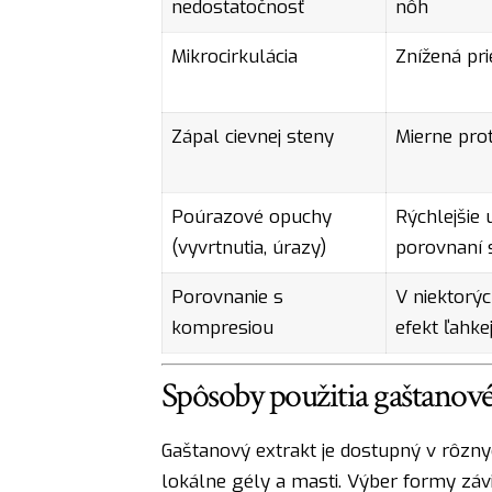
nedostatočnosť
nôh
Mikrocirkulácia
Znížená pri
Zápal cievnej steny
Mierne pro
Poúrazové opuchy
Rýchlejšie
(vyvrtnutia, úrazy)
porovnaní
Porovnanie s
V niektorý
kompresiou
efekt ľahk
Spôsoby použitia gaštanové
Gaštanový extrakt je dostupný v rôzn
lokálne gély a masti. Výber formy závi