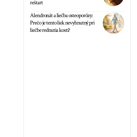
reštart
Alendronát a liečba osteoporózy:
Prečo je tento liek nevyhnutný pri
liečbe rednutia kostí?