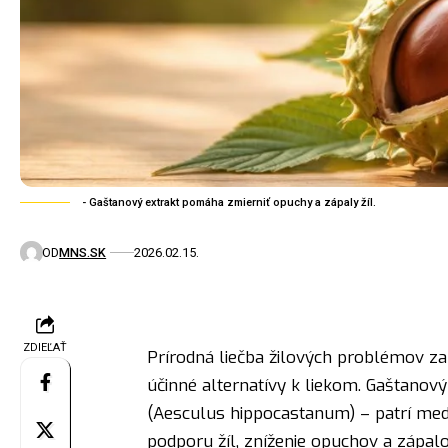
- Gaštanový extrakt pomáha zmierniť opuchy a zápaly žíl.
OD
MNS.SK
2026.02.15.
ZDIEĽAŤ
Prírodná liečba žilových problémov zauj
účinné alternatívy k liekom. Gaštanový
(Aesculus hippocastanum) – patrí med
podporu žíl, zníženie opuchov a zápal