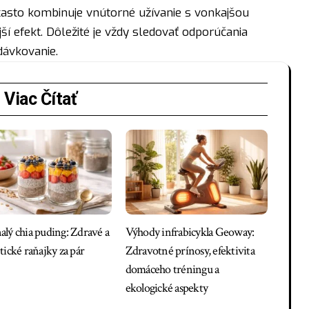
 často kombinuje vnútorné užívanie s vonkajšou
ší efekt. Dôležité je vždy sledovať odporúčania
dávkovanie.
Viac Čítať
lý chia puding: Zdravé a
Výhody infrabicykla Geoway:
tické raňajky za pár
Zdravotné prínosy, efektivita
domáceho tréningu a
ekologické aspekty