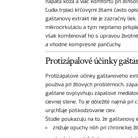
napätá koža a viac komfortu pri dlhšom
Ľudia trpiaci kŕčovými žilami často opi
gaštanový extrakt nie je zázračný liek,
mikrocirkuláciu a tým nepriamo prispie
však kombinovať ho s úpravou životnéh
a vhodné kompresné pančuchy.
Protizápalové účinky gaštan
Protizápalové účinky gaštanového ext
používa pri žilových problémoch, zápal
gaštane ovplyvňujú zápalové mediátory
cievnej stene. To je dôležité najmä pri
urýchľuje poškodzovanie ciev.
Štúdie poukazujú na to, že gaštanový e
znižuje opuchy nôh pri chronickej ži