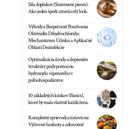
Sila doplnkov (Statement pieces):
Ako jeden šperk zmení celý look.
Výhody a Bezpečnosť Používania
Okténidín Dihydrochloridu:
Mechanizmus Účinku a Aplikačné
Oblasti Dezinfekcie
Optimalizácia úrody a zlepšením
štruktúry pôdy pomocou
hydroxydu vápenatého v
poľnohospodárstve
10 základných kúskov (Basics),
ktoré by mala vlastniť každá žena.
Kompletný sprievodca šošovicou:
Výživové hodnoty a zdravotné