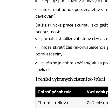
zlepšuje pocit ťažoby a únavy v do
môže mať účinok porovnateľný s m
dávkovaní)
Ďalšie klinické práce skúmali, ako gaš
priepustnosť:
pomáha stabilizovať steny ciev a zn
môže skrátiť čas rekonvalescencie
pomliaždeniny)
zvyčajne je dobre znášaný, ak sa p
dávkach
Prehľad vybraných zistení zo štúdií
Oblasť pôsobenia
Výsledok p
Chronická žilová
Zníženie o