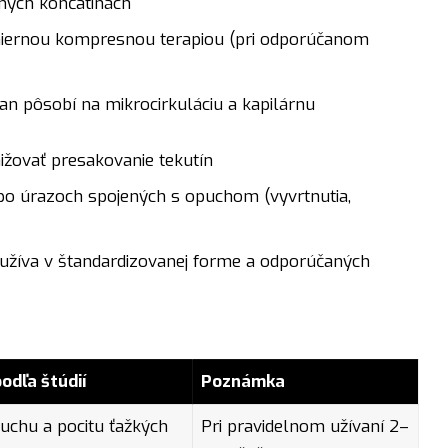
lných končatinách
iernou kompresnou terapiou (pri odporúčanom
tan pôsobí na mikrocirkuláciu a kapilárnu
ižovať presakovanie tekutín
 po úrazoch spojených s opuchom (vyvrtnutia,
oužíva v štandardizovanej forme a odporúčaných
odľa štúdií
Poznámka
puchu a pocitu ťažkých
Pri pravidelnom užívaní 2–