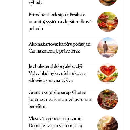
výhody
Prírodný zázrak šípok: Posilnite
imunitný systém a zlepšite celkovú
pohodu
Ako naštartovať kariéru počas jari:
Čas na zmenu je práve teraz
Je cholesterol dobrý alebo zlý?
Vplyv hladiny krvných tukov na
zdravie a správna výživa
Granátové jablko sirup: Chutné
korenie s nečakanými zdravotnými
benefitmi
Vlasová regenerácia po zime:
Doprajte svojim vlasom jarný