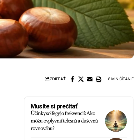
ZDIEĽAŤ
8 MIN ČÍTANIE
Musíte si prečítať
Účinky solfeggio frekvencií: Ako
môžu ovplyvniť telesnú a duševnú
rovnováhu?