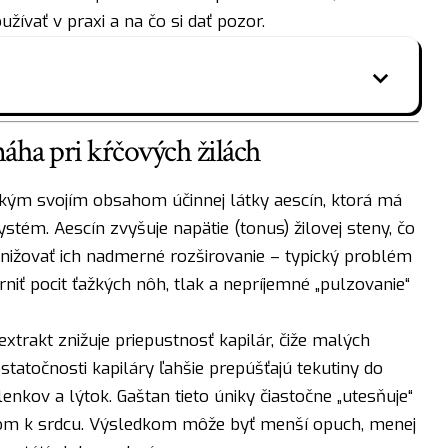
žívať v praxi a na čo si dať pozor.
áha pri kŕčových žilách
kým svojím obsahom účinnej látky aescín, ktorá má
stém. Aescín zvyšuje napätie (tonus) žilovej steny, čo
znižovať ich nadmerné rozširovanie – typický problém
niť pocit ťažkých nôh, tlak a nepríjemné „pulzovanie“
trakt znižuje priepustnosť kapilár, čiže malých
ostatočnosti kapiláry ľahšie prepúšťajú tekutiny do
enkov a lýtok. Gaštan tieto úniky čiastočne „utesňuje“
rom k srdcu. Výsledkom môže byť menší opuch, menej