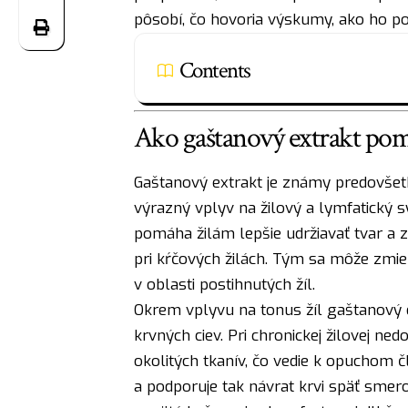
pôsobí, čo hovoria výskumy, ako ho pou
Contents
Ako gaštanový extrakt pom
Gaštanový extrakt je známy predovšet
výrazný vplyv na žilový a lymfatický sy
pomáha žilám lepšie udržiavať tvar a 
pri kŕčových žilách. Tým sa môže zmier
v oblasti postihnutých žíl.
Okrem vplyvu na tonus žíl gaštanový ex
krvných ciev. Pri chronickej žilovej ned
okolitých tkanív, čo vedie k opuchom čl
a podporuje tak návrat krvi späť sme