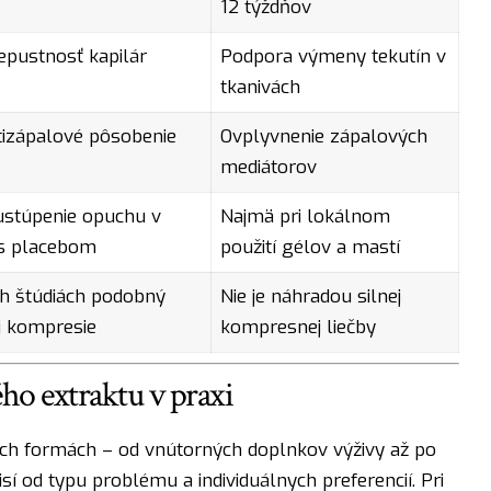
12 týždňov
epustnosť kapilár
Podpora výmeny tekutín v
tkanivách
tizápalové pôsobenie
Ovplyvnenie zápalových
mediátorov
 ustúpenie opuchu v
Najmä pri lokálnom
 s placebom
použití gélov a mastí
ch štúdiách podobný
Nie je náhradou silnej
ej kompresie
kompresnej liečby
ho extraktu v praxi
ych formách – od vnútorných doplnkov výživy až po
sí od typu problému a individuálnych preferencií. Pri