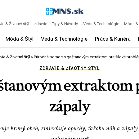
ie & Životný štýl
zdravie
Tipy & Návody
Veda & Technológie
Móda & 
Móda & Štýl
Veda & Technológie
Práca & Kariéra
vie & Životný štýl
»
Prírodná pomoc s gaštanovým extraktom pre žilové problé
ZDRAVIE & ŽIVOTNÝ ŠTÝL
štanovým extraktom p
zápaly
uje krvný obeh, zmierňuje opuchy, ťažobu nôh a zápaly 