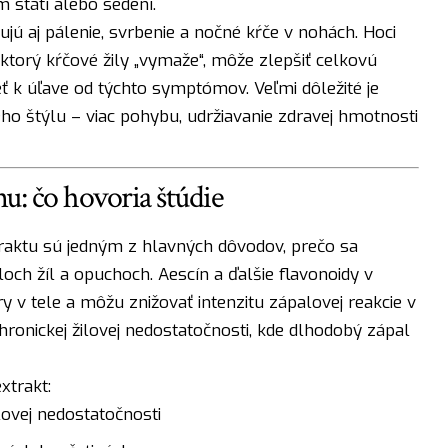
 státí alebo sedení.
sujú aj pálenie, svrbenie a nočné kŕče v nohách. Hoci
 ktorý kŕčové žily „vymaže“, môže zlepšiť celkovú
ť k úľave od týchto symptómov. Veľmi dôležité je
o štýlu – viac pohybu, udržiavanie zdravej hmotnosti
u: čo hovoria štúdie
raktu sú jedným z hlavných dôvodov, prečo sa
och žíl a opuchoch. Aescín a ďalšie flavonoidy v
 v tele a môžu znižovať intenzitu zápalovej reakcie v
 chronickej žilovej nedostatočnosti, kde dlhodobý zápal
xtrakt:
lovej nedostatočnosti