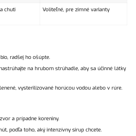
a chuti
Voliteľné, pre zimné varianty
bio, radšej ho ošúpte.
 nastrúhajte na hrubom strúhadle, aby sa účinné látky
sklenené, vysterilizované horúcou vodou alebo v rúre.
ázvor a prípadne koreniny.
t, podľa toho, aký intenzívny sirup chcete.