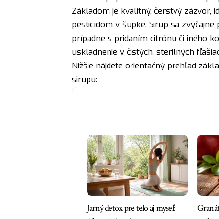
Základom je kvalitný, čerstvý zázvor, i
pesticídom v šupke. Sirup sa zvyčajne
prípadne s pridaním citrónu či iného kor
uskladnenie v čistých, sterilných fľašia
Nižšie nájdete orientačný prehľad zákl
sirupu:
Jarný detox pre telo aj myseľ:
Granát