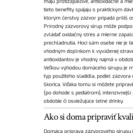
majú protizápalové, antioxidačné a mie
tieto benefity spájajú s praktickým dáv
ktorým čerstvý zázvor pripadá príliš os
Prírodný zázvorový sirup môže podpor
zvládať oxidačný stres a mierne zápal
prechladnutia. Hoci sám osebe nie je 
vhodným doplnkom k vyváženej strave
antioxidantov je vhodný najmä v obdob
Veľkou výhodou domáceho sirupu je mo
typ použitého sladidla, podiel zázvora
škorica. Vďaka tomu si môžete pripraviť
(po dohode s pediatrom), intenzívnejš
obdobie či osviežujúce letné drinky.
Ako si doma pripraviť kval
Domáca príprava zázvorového sirupu je