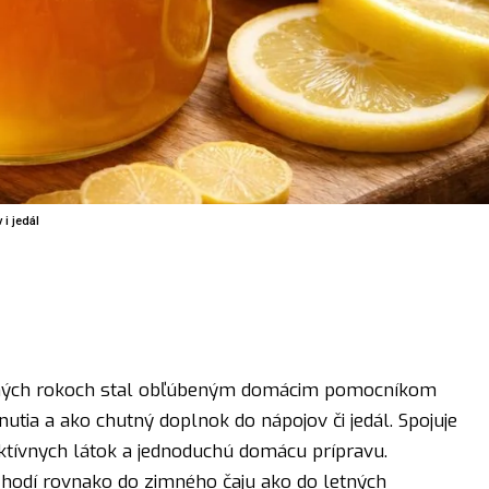
i jedál
edných rokoch stal obľúbeným domácim pomocníkom
dnutia a ako chutný doplnok do nápojov či jedál. Spojuje
ktívnych látok a jednoduchú domácu prípravu.
a hodí rovnako do zimného čaju ako do letných