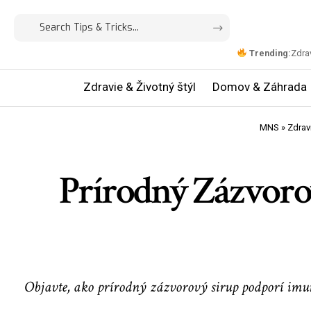
Trending:
Zdrav
Zdravie & Životný štýl
Domov & Záhrada
MNS
»
Zdravi
Prírodný Zázvorov
Objavte, ako prírodný zázvorový sirup podporí imuni