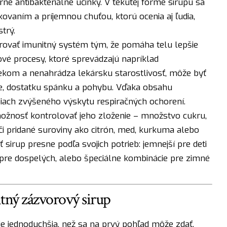
rne antibakteriálne účinky. V tekutej forme sirupu sa
kovaním a príjemnou chuťou, ktorú ocenia aj ľudia,
trý.
ovať imunitný systém tým, že pomáha telu lepšie
ové procesy, ktoré sprevádzajú napríklad
liekom a nenahrádza lekársku starostlivosť, môže byť
, dostatku spánku a pohybu. Vďaka obsahu
iach zvýšeného výskytu respiračných ochorení.
žnosť kontrolovať jeho zloženie – množstvo cukru,
 či pridané suroviny ako citrón, med, kurkuma alebo
 sirup presne podľa svojich potrieb: jemnejší pre deti
í pre dospelých, alebo špeciálne kombinácie pre zimné
itný zázvorový sirup
 jednoduchšia, než sa na prvý pohľad môže zdať.