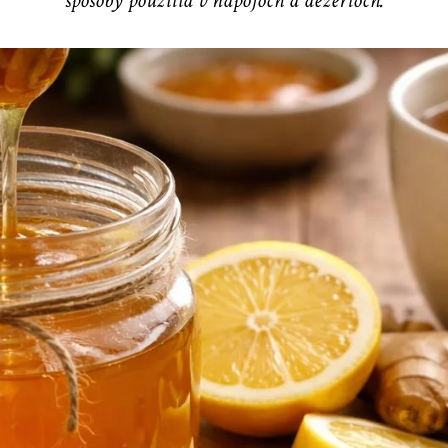
spôsoby použitia v nápojoch a dezertoch.