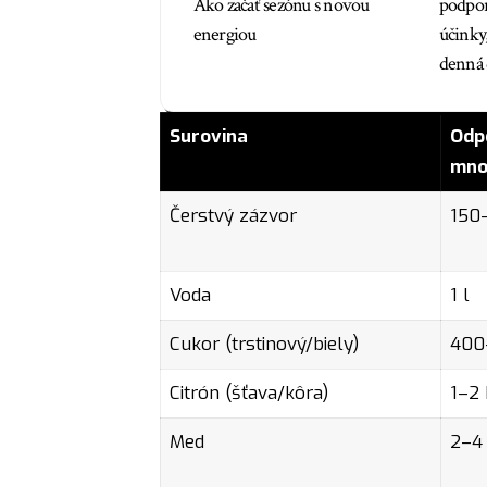
Ako začať sezónu s novou
podpor
energiou
účinky
denná 
Surovina
Odp
mno
Čerstvý zázvor
150
Voda
1 l
Cukor (trstinový/biely)
400
Citrón (šťava/kôra)
1–2 
Med
2–4