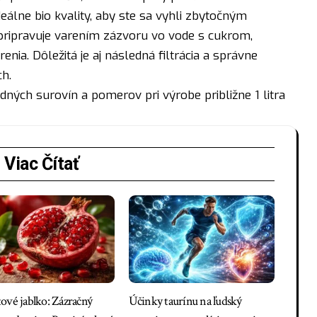
deálne bio kvality, aby ste sa vyhli zbytočným
 pripravuje varením zázvoru vo vode s cukrom,
enia. Dôležitá je aj následná filtrácia a správne
ch.
adných surovín a pomerov pri výrobe približne 1 litra
Viac Čítať
ové jablko: Zázračný
Účinky taurínu na ľudský