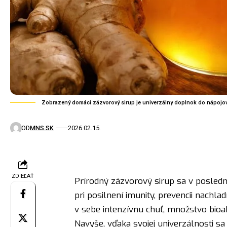
Zobrazený domáci zázvorový sirup je univerzálny doplnok do nápojov 
OD
MNS.SK
2026.02.15.
ZDIEĽAŤ
Prírodný zázvorový sirup sa v posl
pri posilnení imunity, prevencii nachla
v sebe intenzívnu chuť, množstvo bioa
Navyše, vďaka svojej univerzálnosti s