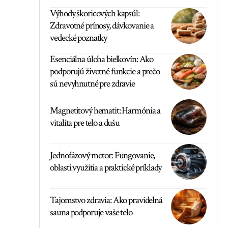
Výhody škoricových kapsúl:
Zdravotné prínosy, dávkovanie a
vedecké poznatky
Esenciálna úloha bielkovín: Ako
podporujú životné funkcie a prečo
sú nevyhnutné pre zdravie
Magnetitový hematit: Harmónia a
vitalita pre telo a dušu
Jednofázový motor: Fungovanie,
oblasti využitia a praktické príklady
Tajomstvo zdravia: Ako pravidelná
sauna podporuje vaše telo