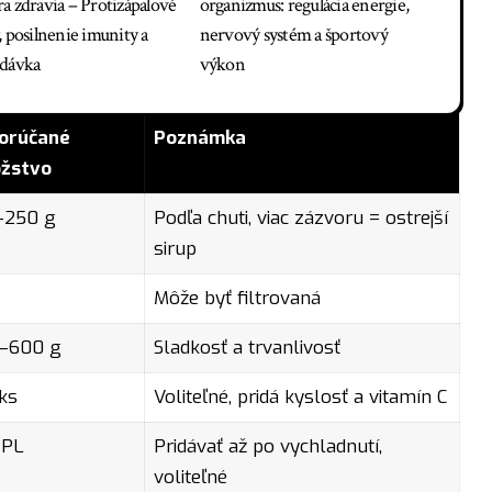
a zdravia – Protizápalové
organizmus: regulácia energie,
, posilnenie imunity a
nervový systém a športový
dávka
výkon
orúčané
Poznámka
žstvo
–250 g
Podľa chuti, viac zázvoru = ostrejší
sirup
Môže byť filtrovaná
–600 g
Sladkosť a trvanlivosť
ks
Voliteľné, pridá kyslosť a vitamín C
 PL
Pridávať až po vychladnutí,
voliteľné