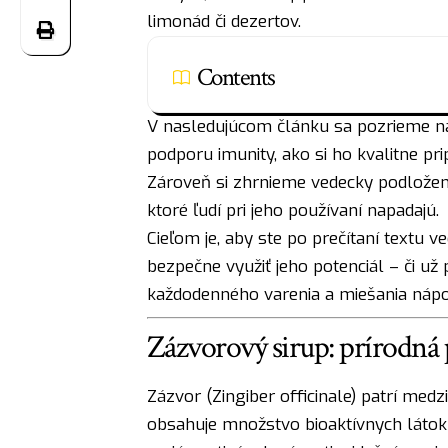
limonád či dezertov.
Contents
V nasledujúcom článku sa pozrieme na
podporu imunity, ako si ho kvalitne pr
Zároveň si zhrnieme vedecky podložené
ktoré ľudí pri jeho používaní napadajú.
Cieľom je, aby ste po prečítaní textu ve
bezpečne využiť jeho potenciál – či už p
každodenného varenia a miešania nápo
Zázvorový sirup: prírodná
Zázvor (Zingiber officinale) patrí medz
obsahuje množstvo bioaktívnych látok –