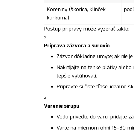
Koreniny (škorica, klinček,
podľ
kurkuma)
Postup prípravy môže vyzerať takto:
Príprava zázvora a surovín
Zázvor dôkladne umyte; ak nie je 
Nakrájajte na tenké plátky alebo
lepšie vylúhovali.
Pripravte si čisté fľaše, ideálne 
Varenie sirupu
Vodu priveďte do varu, pridajte z
Varte na miernom ohni 15–30 minú