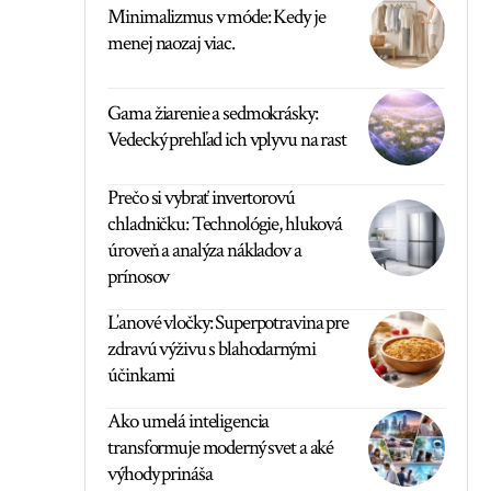
Minimalizmus v móde: Kedy je
menej naozaj viac.
Gama žiarenie a sedmokrásky:
Vedecký prehľad ich vplyvu na rast
Prečo si vybrať invertorovú
chladničku: Technológie, hluková
úroveň a analýza nákladov a
prínosov
Ľanové vločky: Superpotravina pre
zdravú výživu s blahodarnými
účinkami
Ako umelá inteligencia
transformuje moderný svet a aké
výhody prináša