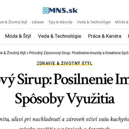
ie & Životný štýl
zdravie
Tipy & Návody
Veda & Technológie
Móda & 
Móda & Štýl
Veda & Technológie
Práca & Kariéra
e & Životný štýl
»
Prírodný Zázvorový Sirup: Posilnenie Imunity a Kreatívne Spô
ZDRAVIE & ŽIVOTNÝ ŠTÝL
ý Sirup: Posilnenie I
Spôsoby Využitia
tu, uľaví pri nachladnutí a zároveň oživí vašu kuchyňu.