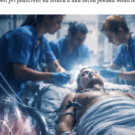
obiť pri podozrení na otravu a akú liečbu ponúka medicín