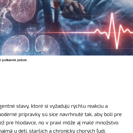
ii potkaním jedom.
ntné stavy, ktoré si vyžadujú rýchlu reakciu a
derné prípravky sú síce navrhnuté tak, aby boli pre
ež pre hlodavce, no v praxi môže aj malé množstvo
ajmä u detí, starších a chronicky chorých ľudí.