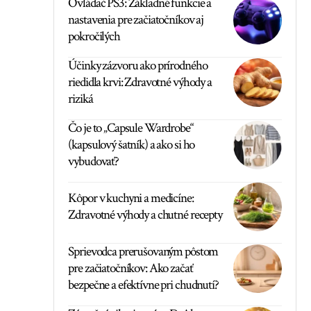
Ovládač PS3: Základné funkcie a
nastavenia pre začiatočníkov aj
pokročilých
Účinky zázvoru ako prírodného
riedidla krvi: Zdravotné výhody a
riziká
Čo je to „Capsule Wardrobe“
(kapsulový šatník) a ako si ho
vybudovať?
Kôpor v kuchyni a medicíne:
Zdravotné výhody a chutné recepty
Sprievodca prerušovaným pôstom
pre začiatočníkov: Ako začať
bezpečne a efektívne pri chudnutí?