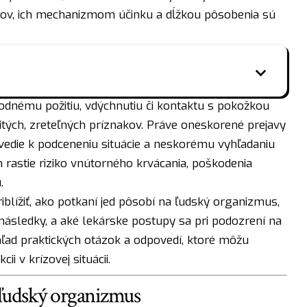
edov, ich mechanizmom účinku a dĺžkou pôsobenia sú
odnému požitiu, vdýchnutiu či kontaktu s pokožkou
itých, zreteľných príznakov. Práve oneskorené prejavy
 vedie k podceneniu situácie a neskorému vyhľadaniu
 rastie riziko vnútorného krvácania, poškodenia
.
iblížiť, ako potkaní jed pôsobí na ľudský organizmus,
následky, a aké lekárske postupy sa pri podozrení na
ľad praktických otázok a odpovedí, ktoré môžu
ii v krízovej situácii.
 ľudský organizmus