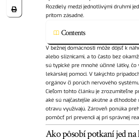
Rozdiely medzi jednotlivými druhmi j
pritom zásadné.
Contents
V bežnej domácnosti môže dôjsť k náh
alebo sliznicami, a to často bez okamž
sú typické pre mnohé účinné látky, čo
lekárskej pomoci. V takýchto prípadoch
orgánov či porúch nervového systému
Cieľom tohto článku je zrozumiteľne pr
aké sú najčastejšie akútne a dlhodobé 
otravu využívajú. Zároveň ponúka preh
pomôcť pri prevencii aj pri správnej reakc
Ako pôsobí potkaní jed na