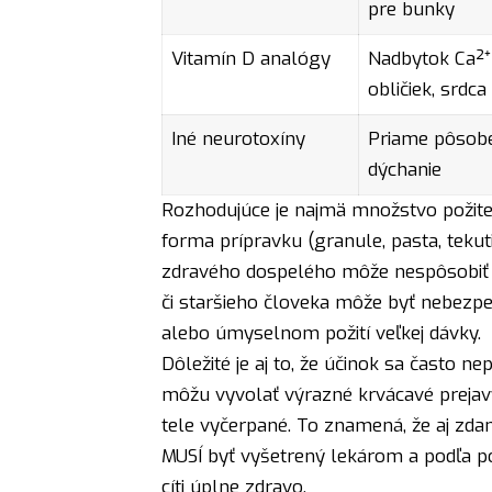
pre bunky
Vitamín D analógy
Nadbytok Ca²⁺
obličiek, srdca
Iné neurotoxíny
Priame pôsobe
dýchanie
Rozhodujúce je najmä množstvo požitej 
forma prípravku (granule, pasta, tekut
zdravého dospelého môže nespôsobiť v
či staršieho človeka môže byť nebezpeč
alebo úmyselnom požití veľkej dávky.
Dôležité je aj to, že účinok sa často n
môžu vyvolať výrazné krvácavé prejav
tele vyčerpané. To znamená, že aj zdan
MUSÍ byť vyšetrený lekárom a podľa po
cíti úplne zdravo.