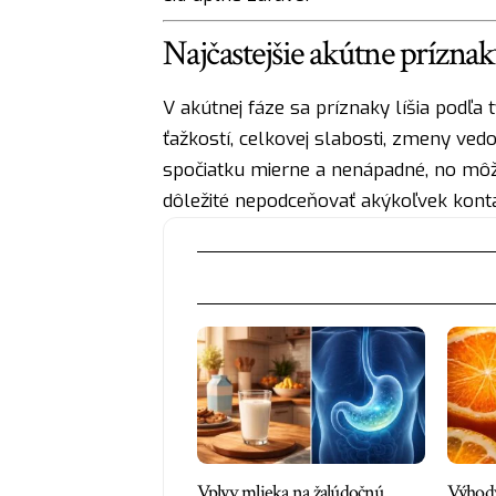
Najčastejšie akútne prízna
V akútnej fáze sa príznaky líšia podľa t
ťažkostí, celkovej slabosti, zmeny ve
spočiatku mierne a nenápadné, no môžu 
dôležité nepodceňovať akýkoľvek konta
Vplyv mlieka na žalúdočnú
Výhod