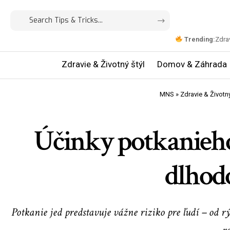
Trending:
Zdrav
Zdravie & Životný štýl
Domov & Záhrada
MNS
»
Zdravie & Životný
Účinky potkanieho 
dlhodo
Potkanie jed predstavuje vážne riziko pre ľudí – od r