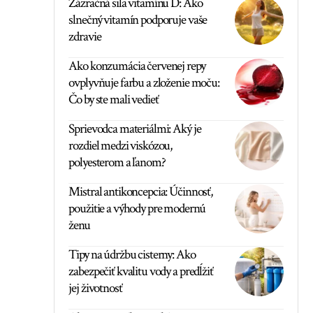
Zázračná sila vitamínu D: Ako
slnečný vitamín podporuje vaše
zdravie
Ako konzumácia červenej repy
ovplyvňuje farbu a zloženie moču:
Čo by ste mali vedieť
Sprievodca materiálmi: Aký je
rozdiel medzi viskózou,
polyesterom a ľanom?
Mistral antikoncepcia: Účinnosť,
použitie a výhody pre modernú
ženu
Tipy na údržbu cisterny: Ako
zabezpečiť kvalitu vody a predĺžiť
jej životnosť