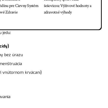
idínu pre Cievny Systém
šošovicou: Výživové hodnoty a
ové Zdravie
zdravotné výhody
 jedu:
cídy)
iny bez úrazu
a menštruácia
pri vnútornom krvácaní)
ávania