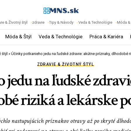
ie & Životný štýl
zdravie
Tipy & Návody
Veda & Technológie
Móda & 
Móda & Štýl
Veda & Technológie
Práca & Kariéra
 štýl
»
Účinky potkanieho jedu na ľudské zdravie: akútne príznaky, dlhodobé r
ZDRAVIE & ŽIVOTNÝ ŠTÝL
jedu na ľudské zdravi
bé riziká a lekárske 
ýchlo nastupujúcich príznakov otravy až po skryté dlhod