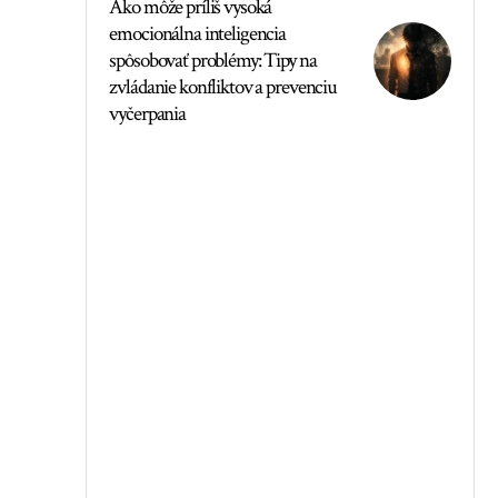
Ako môže príliš vysoká
emocionálna inteligencia
spôsobovať problémy: Tipy na
zvládanie konfliktov a prevenciu
vyčerpania