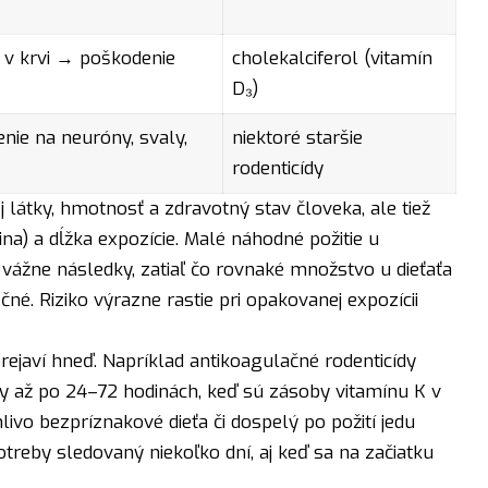
 v krvi → poškodenie
cholekalciferol (vitamín
D₃)
nie na neuróny, svaly,
niektoré staršie
rodenticídy
látky, hmotnosť a zdravotný stav človeka, ale tiež
ina) a dĺžka expozície. Malé náhodné požitie u
ážne následky, zatiaľ čo rovnaké množstvo u dieťaťa
né. Riziko výrazne rastie pri opakovanej expozícii
eprejaví hneď. Napríklad antikoagulačné rodenticídy
y až po 24–72 hodinách, keď sú zásoby vitamínu K v
livo bezpríznakové dieťa či dospelý po požití jedu
treby sledovaný niekoľko dní, aj keď sa na začiatku