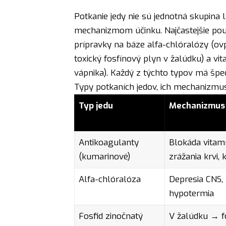
Potkanie jedy nie sú jednotná skupina 
mechanizmom účinku. Najčastejšie použ
prípravky na báze alfa-chlóralózy (ov
toxický fosfínový plyn v žalúdku) a 
vápnika). Každý z týchto typov má špeci
Typy potkaních jedov, ich mechanizmus
Typ jedu
Mechanizmus 
Antikoagulanty
Blokáda vitam
(kumarinové)
zrážania krvi, 
Alfa-chlóralóza
Depresia CNS,
hypotermia
Fosfid zinočnatý
V žalúdku → fo