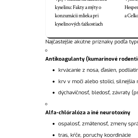
kyselinu: Fakty a mýty o
Hesper
konzumácii mlieka pri
a Celk
kyselinových ťažkostiach
Najčastejšie akútne príznaky podľa typu
Antikoagulanty (kumarinové rodenti
krvácanie z nosa, ďasien, podliat
krv v moči alebo stolici, silnejši
dýchavičnosť, bledosť, závraty (
Alfa-chlóralóza a iné neurotoxíny
ospalosť, zmätenosť, zmeny spr
tras, kŕče, poruchy koordinácie