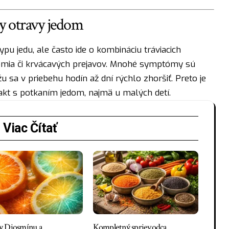
ky otravy jedom
ypu jedu, ale často ide o kombináciu tráviacich
domia či krvácavých prejavov. Mnohé symptómy sú
sa v priebehu hodín až dní rýchlo zhoršiť. Preto je
kt s potkaním jedom, najmä u malých detí.
Viac Čítať
y Diosmínu a
Kompletný sprievodca