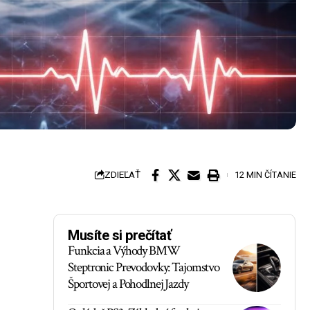
ZDIEĽAŤ
12 MIN ČÍTANIE
Musíte si prečítať
Funkcia a Výhody BMW
Steptronic Prevodovky: Tajomstvo
Športovej a Pohodlnej Jazdy