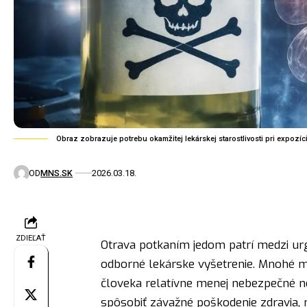
Obraz zobrazuje potrebu okamžitej lekárskej starostlivosti pri expozíc
OD
MNS.SK
2026.03.18.
ZDIEĽAŤ
Otrava potkaním jedom patrí medzi urge
odborné lekárske vyšetrenie. Mnohé mo
človeka relatívne menej nebezpečné n
spôsobiť závažné poškodenie zdravia, n