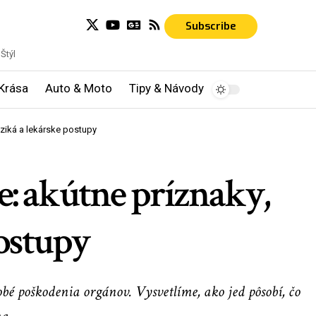
Subscribe
Štýl
Krása
Auto & Moto
Tipy & Návody
iziká a lekárske postupy
e: akútne príznaky,
postupy
obé poškodenia orgánov. Vysvetlíme, ako jed pôsobí, čo