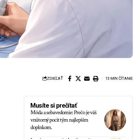
ZDIEĽAŤ
13 MIN ČÍTANIE
Musíte si prečítať
Móda a sebavedomie: Prečo je váš
vnútorný pocit tým najlepším
doplnkom.