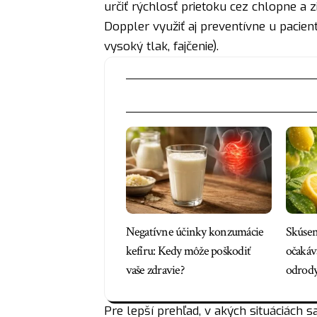
určiť rýchlosť prietoku cez chlopne a z
Doppler využiť aj preventívne u pacie
vysoký tlak, fajčenie).
Negatívne účinky konzumácie
Skúsen
kefíru: Kedy môže poškodiť
očakáva
vaše zdravie?
odrod
Pre lepší prehľad, v akých situáciách s