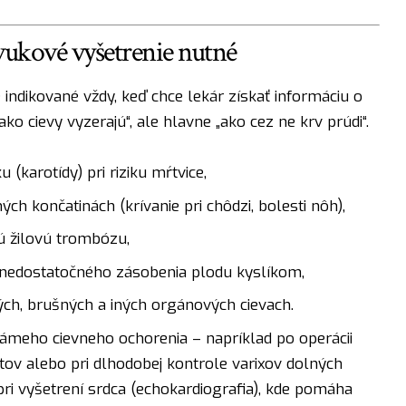
vukové vyšetrenie nutné
indikované vždy, keď chce lekár získať informáciu o
„ako cievy vyzerajú“, ale hlavne „ako cez ne krv prúdi“.
 (karotídy) pri riziku mŕtvice,
 končatinách (krívanie pri chôdzi, bolesti nôh),
kú žilovú trombózu,
ko nedostatočného zásobenia plodu kyslíkom,
ých, brušných a iných orgánových cievach.
známeho cievneho ochorenia – napríklad po operácii
tov alebo pri dlhodobej kontrole varixov dolných
pri vyšetrení srdca (echokardiografia), kde pomáha