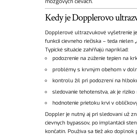
mozgových cievach.
Kedy je Dopplerovo ultraz
Dopplerové ultrazvukové vyšetrenie je 
funkcii cievneho riečiska – teda nielen 
Typické situácie zahŕňajú napríklad:
podozrenie na zúženie tepien na krku
problémy s krvným obehom v dolných
kontrolu žíl pri podozrení na hlbo
sledovanie tehotenstva, ak je rizi
hodnotenie prietoku krvi v obličkov
Doppler je nutný aj pri sledovaní už 
cievnych bypassov, po implantácii sten
končatín. Používa sa tiež ako doplnok 