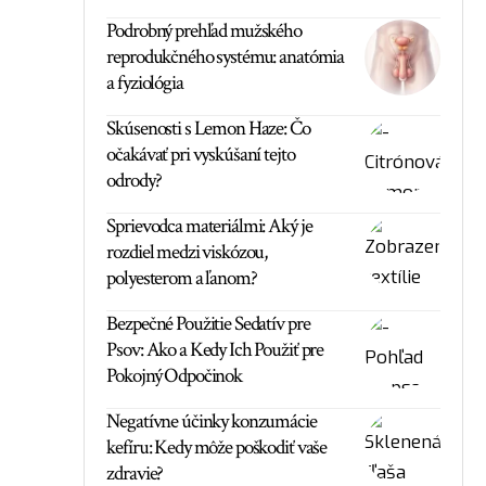
Podrobný prehľad mužského
reprodukčného systému: anatómia
a fyziológia
Skúsenosti s Lemon Haze: Čo
očakávať pri vyskúšaní tejto
odrody?
Sprievodca materiálmi: Aký je
rozdiel medzi viskózou,
polyesterom a ľanom?
Bezpečné Použitie Sedatív pre
Psov: Ako a Kedy Ich Použiť pre
Pokojný Odpočinok
Negatívne účinky konzumácie
kefíru: Kedy môže poškodiť vaše
zdravie?