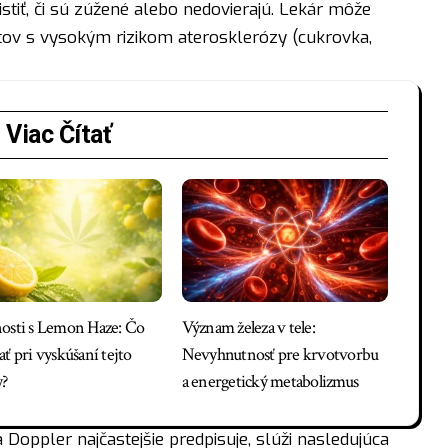
istiť, či sú zúžené alebo nedovierajú. Lekár môže
ntov s vysokým rizikom aterosklerózy (cukrovka,
Viac Čítať
osti s Lemon Haze: Čo
Význam železa v tele:
ť pri vyskúšaní tejto
Nevyhnutnosť pre krvotvorbu
y?
a energetický metabolizmus
a Doppler najčastejšie predpisuje, slúži nasledujúca