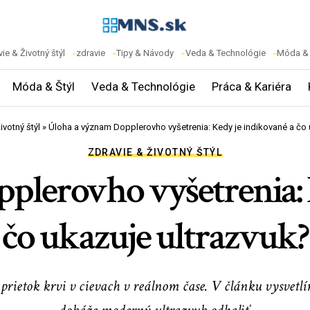
ie & Životný štýl
zdravie
Tipy & Návody
Veda & Technológie
Móda & 
Móda & Štýl
Veda & Technológie
Práca & Kariéra
ivotný štýl
»
Úloha a význam Dopplerovho vyšetrenia: Kedy je indikované a čo 
ZDRAVIE & ŽIVOTNÝ ŠTÝL
lerovho vyšetrenia: 
čo ukazuje ultrazvuk?
rietok krvi v cievach v reálnom čase. V článku vysvetlím