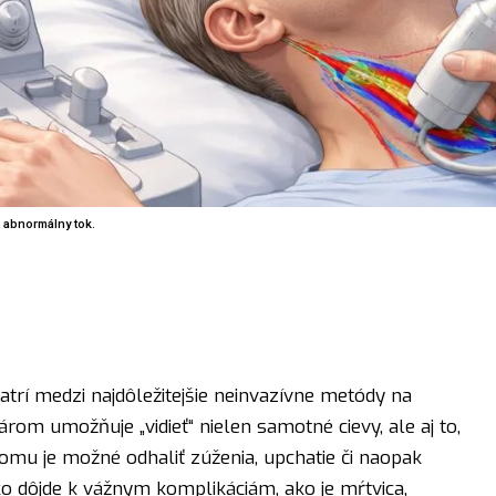
 abnormálny tok.
trí medzi najdôležitejšie neinvazívne metódy na
árom umožňuje „vidieť“ nielen samotné cievy, ale aj to,
tomu je možné odhaliť zúženia, upchatie či naopak
o dôjde k vážnym komplikáciám, ako je mŕtvica,