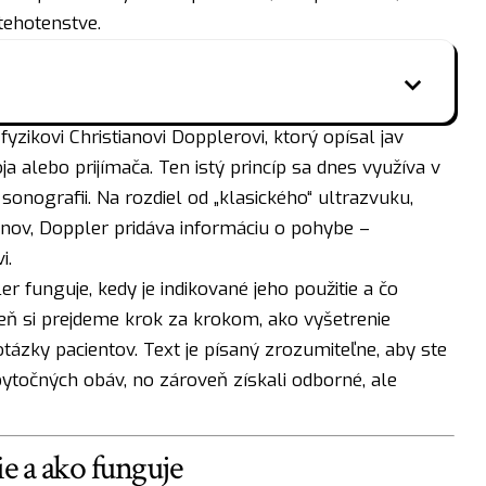
tehotenstve.
ikovi Christianovi Dopplerovi, ktorý opísal jav
a alebo prijímača. Ten istý princíp sa dnes využíva v
 sonografii. Na rozdiel od „klasického“ ultrazvuku,
nov, Doppler pridáva informáciu o pohybe –
i.
r funguje, kedy je indikované jeho použitie a čo
eň si prejdeme krok za krokom, ako vyšetrenie
otázky pacientov. Text je písaný zrozumiteľne, aby ste
zbytočných obáv, no zároveň získali odborné, ale
e a ako funguje