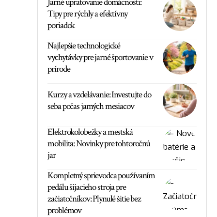
Jarné upratovanie domácnosti:
Tipy pre rýchly a efektívny
poriadok
Najlepšie technologické
vychytávky pre jarné športovanie v
prírode
Kurzy a vzdelávanie: Investujte do
seba počas jarných mesiacov
Elektrokolobežky a mestská
mobilita: Novinky pre tohtoročnú
jar
Kompletný sprievodca používaním
pedálu šijacieho stroja pre
začiatočníkov: Plynulé šitie bez
problémov