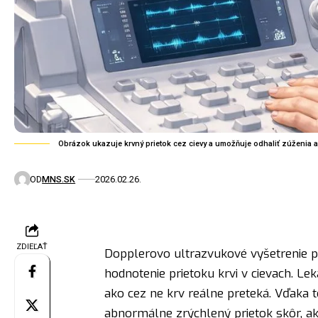
Obrázok ukazuje krvný prietok cez cievy a umožňuje odhaliť zúženia a
OD
MNS.SK
2026.02.26.
ZDIEĽAŤ
Dopplerovo ultrazvukové vyšetrenie pa
hodnotenie prietoku krvi v cievach. Lek
ako cez ne krv reálne preteká. Vďaka 
abnormálne zrýchlený prietok skôr, ak