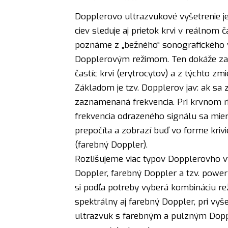
Dopplerovo ultrazvukové vyšetrenie j
ciev sleduje aj prietok krvi v reálnom 
poznáme z „bežného“ sonografického v
Dopplerovým režimom. Ten dokáže zach
častíc krvi (erytrocytov) a z týchto zm
Základom je tzv. Dopplerov jav: ak sa 
zaznamenaná frekvencia. Pri krvnom ri
frekvencia odrazeného signálu sa mierne
prepočíta a zobrazí buď vo forme kriv
(farebný Doppler).
Rozlišujeme viac typov Dopplerovho vy
Doppler, farebný Doppler a tzv. power D
si podľa potreby vyberá kombináciu re
spektrálny aj farebný Doppler, pri vyš
ultrazvuk s farebným a pulzným Dopp