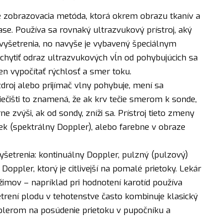
e zobrazovacia metóda, ktorá okrem obrazu tkanív a
čase. Používa sa rovnaký ultrazvukový prístroj, aký
yšetrenia, no navyše je vybavený špeciálnym
ytiť odraz ultrazvukových vĺn od pohybujúcich sa
ien vypočítať rýchlosť a smer toku.
zdroj alebo prijímač vlny pohybuje, mení sa
ečišti to znamená, že ak krv tečie smerom k sonde,
 zvýši, ak od sondy, zníži sa. Prístroj tieto zmeny
iek (spektrálny Doppler), alebo farebne v obraze
šetrenia: kontinuálny Doppler, pulzný (pulzový)
oppler, ktorý je citlivejší na pomalé prietoky. Lekár
žimov – napríklad pri hodnotení karotíd používa
etrení plodu v tehotenstve často kombinuje klasický
lerom na posúdenie prietoku v pupočníku a