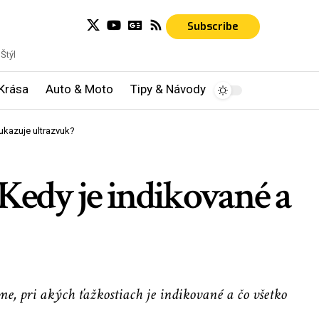
Subscribe
Štýl
Krása
Auto & Moto
Tipy & Návody
ukazuje ultrazvuk?
Kedy je indikované a
e, pri akých ťažkostiach je indikované a čo všetko