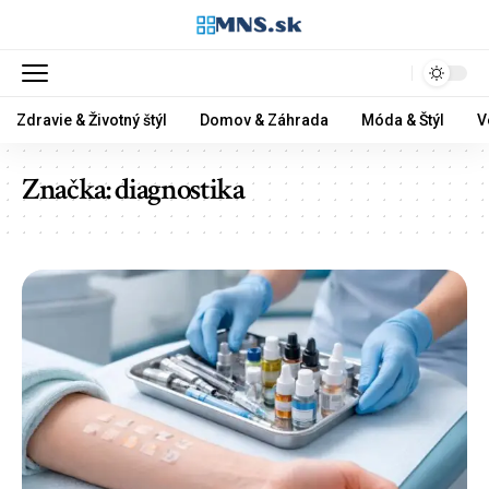
Zdravie & Životný štýl
Domov & Záhrada
Móda & Štýl
V
Značka:
diagnostika