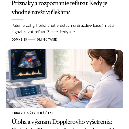
Príznaky a rozpoznanie refluxu: Kedy je
vhodné navštíviť lekára?
Pálenie záhy, horká chuť v ústach či dráždivý kašeľ môžu
signalizovať reflux. Zistite, kedy ide…
OD
MNS.SK
10 MIN ČÍTANIE
ZDRAVIE & ŽIVOTNÝ ŠTÝL
Úloha a význam Dopplerovho vyšetrenia: