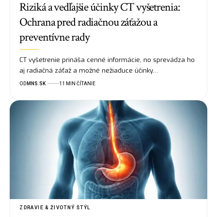
Riziká a vedľajšie účinky CT vyšetrenia:
Ochrana pred radiačnou záťažou a
preventívne rady
CT vyšetrenie prináša cenné informácie, no sprevádza ho
aj radiačná záťaž a možné nežiaduce účinky…
OD
MNS.SK
11 MIN ČÍTANIE
ZDRAVIE & ŽIVOTNÝ ŠTÝL