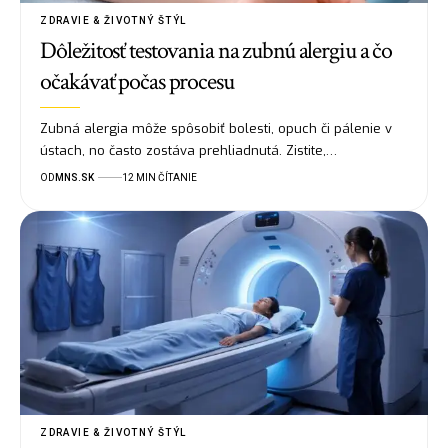
ZDRAVIE & ŽIVOTNÝ ŠTÝL
Dôležitosť testovania na zubnú alergiu a čo
očakávať počas procesu
Zubná alergia môže spôsobiť bolesti, opuch či pálenie v
ústach, no často zostáva prehliadnutá. Zistite,…
OD
MNS.SK
12 MIN ČÍTANIE
ZDRAVIE & ŽIVOTNÝ ŠTÝL