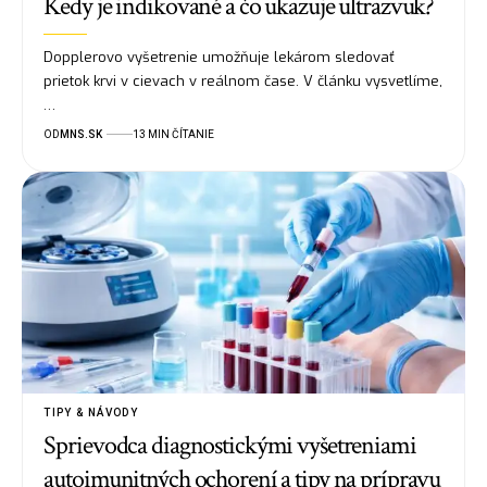
Kedy je indikované a čo ukazuje ultrazvuk?
Dopplerovo vyšetrenie umožňuje lekárom sledovať
prietok krvi v cievach v reálnom čase. V článku vysvetlíme,
…
OD
MNS.SK
13 MIN ČÍTANIE
TIPY & NÁVODY
Sprievodca diagnostickými vyšetreniami
autoimunitných ochorení a tipy na prípravu