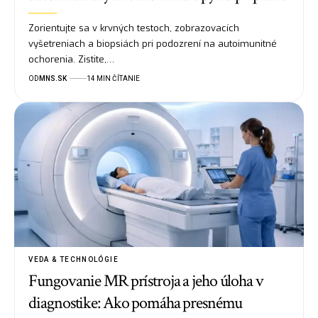
Zorientujte sa v krvných testoch, zobrazovacích
vyšetreniach a biopsiách pri podozrení na autoimunitné
ochorenia. Zistite,…
OD
MNS.SK
14 MIN ČÍTANIE
VEDA & TECHNOLÓGIE
Fungovanie MR prístroja a jeho úloha v
diagnostike: Ako pomáha presnému