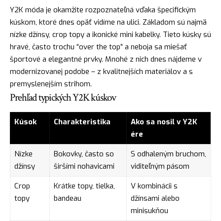
Y2K móda je okamžite rozpoznateľná vďaka špecifickým
kúskom, ktoré dnes opäť vidíme na ulici. Základom sú najmä
nízke džínsy, crop topy a ikonické mini kabelky. Tieto kúsky sú
hravé, často trochu “over the top” a neboja sa miešať
športové a elegantné prvky. Mnohé z nich dnes nájdeme v
modernizovanej podobe – z kvalitnejších materiálov a s
premyslenejším strihom.
Prehľad typických Y2K kúskov
Kúsok
Charakteristika
Ako sa nosil v Y2K
ére
Nízke
Bokovky, často so
S odhaleným bruchom,
džínsy
širšími nohavicami
viditeľným pásom
Crop
Krátke topy, tielka,
V kombinácii s
topy
bandeau
džínsami alebo
minisukňou