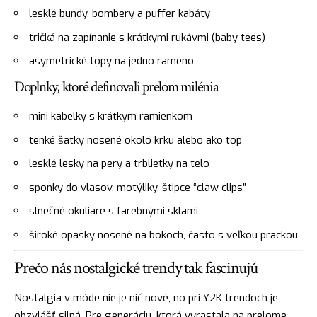
lesklé bundy, bombery a puffer kabáty
tričká na zapínanie s krátkymi rukávmi (baby tees)
asymetrické topy na jedno rameno
Doplnky, ktoré definovali prelom milénia
mini kabelky s krátkym ramienkom
tenké šatky nosené okolo krku alebo ako top
lesklé lesky na pery a trblietky na telo
sponky do vlasov, motýliky, štipce “claw clips”
slnečné okuliare s farebnými sklami
široké opasky nosené na bokoch, často s veľkou prackou
Prečo nás nostalgické trendy tak fascinujú
Nostalgia v móde nie je nič nové, no pri Y2K trendoch je
obzvlášť silná. Pre generáciu, ktorá vyrastala na prelome