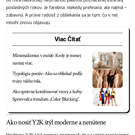
posledných rokov. Je farebná, niekedy prehnaná, ale najmä –
zábavná. A práve radosť z obliekania sa je tým, čo v nej
mnohí znovu objavujú.
Viac Čítať
Minimalizmus v móde: Kedy je menej
naozaj viac.
Typológia postáv: Ako sa obliekať podľa
tvaru vášho tela.
Ako správne kombinovať vzory a farby:
Sprievodca trendom „Color Blocking“.
Ako nosiť Y2K štýl moderne a nenútene