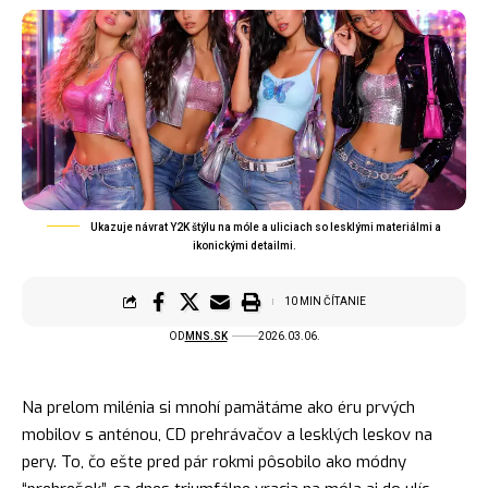
Ukazuje návrat Y2K štýlu na móle a uliciach so lesklými materiálmi a
ikonickými detailmi.
10 MIN ČÍTANIE
OD
MNS.SK
2026.03.06.
Na prelom milénia si mnohí pamätáme ako éru prvých
mobilov s anténou, CD prehrávačov a lesklých leskov na
pery. To, čo ešte pred pár rokmi pôsobilo ako módny