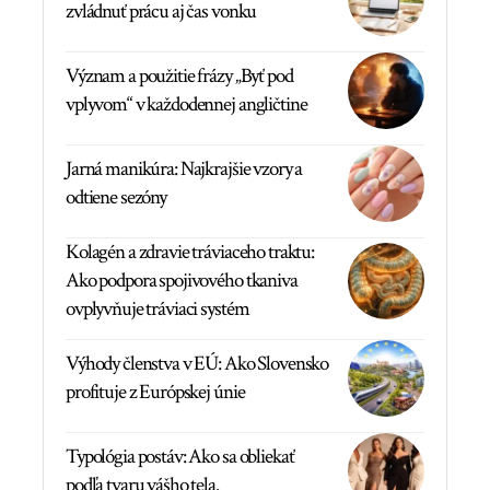
zvládnuť prácu aj čas vonku
Význam a použitie frázy „Byť pod
vplyvom“ v každodennej angličtine
Jarná manikúra: Najkrajšie vzory a
odtiene sezóny
Kolagén a zdravie tráviaceho traktu:
Ako podpora spojivového tkaniva
ovplyvňuje tráviaci systém
Výhody členstva v EÚ: Ako Slovensko
profituje z Európskej únie
Typológia postáv: Ako sa obliekať
podľa tvaru vášho tela.