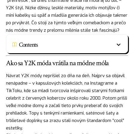
“prehrešok”, sa dnes triumfálne vracia na móla aj do ulíc –
Y2K štýl. Nízke džínsy, lesklé materiály, motív motýľov či
mini kabelky sú späť a mladšia generácia ich objavuje takmer
po prvýkrát. Čo stojí za týmto veľkým comebackom a prečo
nás módne trendy z prelomu milénia stále tak fascinujú?
Contents
Ako sa Y2K móda vrátila na módne móla
Návrat Y2K módy neprišiel zo dňa na deň. Najprv sa objavil
nenápadne – v kapsulových kolekciách, na Instagrame a
TikToku, kde sa mladí tvorcovia inšpirovali starými fotkami
celebrít z červených kobercov okolo roku 2000. Potom prišli
veľké módne domy a začali tieto prvky preberať do svojich
prehliadok. Topy s tenkými ramienkami, saténové šaty a
trblietavé doplnky sa zrazu stali novým štandardom “cool”
estetiky.