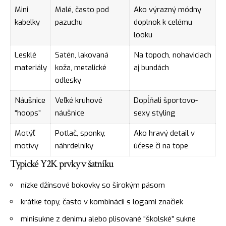
Mini
Malé, často pod
Ako výrazný módny
kabelky
pazuchu
doplnok k celému
looku
Lesklé
Satén, lakovaná
Na topoch, nohaviciach
materiály
koža, metalické
aj bundách
odlesky
Náušnice
Veľké kruhové
Dopĺňali športovo-
“hoops”
náušnice
sexy styling
Motýľ
Potlač, sponky,
Ako hravý detail v
motívy
náhrdelníky
účese či na tope
Typické Y2K prvky v šatníku
nízke džínsové bokovky so širokým pásom
krátke topy, často v kombinácii s logami značiek
minisukne z denimu alebo plisované “školské” sukne