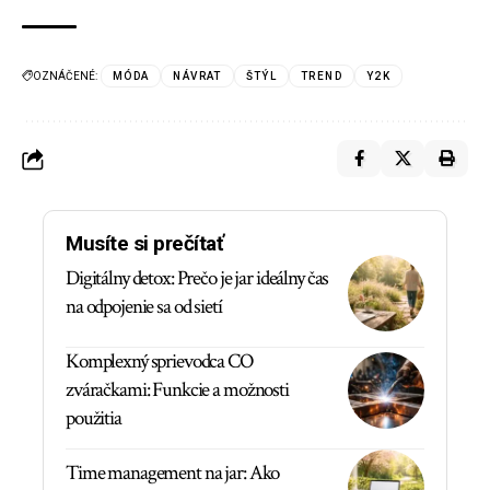
OZNÁČENÉ:
MÓDA
NÁVRAT
ŠTÝL
TREND
Y2K
Musíte si prečítať
Digitálny detox: Prečo je jar ideálny čas
na odpojenie sa od sietí
Komplexný sprievodca CO
zváračkami: Funkcie a možnosti
použitia
Time management na jar: Ako