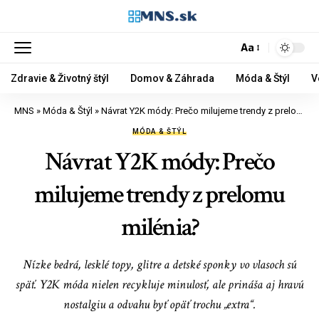
Aa
Zdravie & Životný štýl
Domov & Záhrada
Móda & Štýl
V
MNS
»
Móda & Štýl
»
Návrat Y2K módy: Prečo milujeme trendy z prelomu milénia?
MÓDA & ŠTÝL
Návrat Y2K módy: Prečo
milujeme trendy z prelomu
milénia?
Nízke bedrá, lesklé topy, glitre a detské sponky vo vlasoch sú
späť. Y2K móda nielen recykluje minulosť, ale prináša aj hravú
nostalgiu a odvahu byť opäť trochu „extra“.