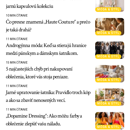
jarnú kapsulovú kolekciu
MÓDA & ŠTÝL
10 MIN ČÍTANIE
Čo presne znamená „Haute Couture“ a prečo
je taká drahá?
MÓDA & ŠTÝL
11 MIN ČÍTANIE
Androgýnna móda: Keď sa stierajú hranice
medzi pánskym a dámskym šatníkom.
MÓDA & ŠTÝL
15 MIN ČÍTANIE
5 najčastejších chýb pri nakupovaní
oblečenia, ktoré vás stoja peniaze.
MÓDA & ŠTÝL
11 MIN ČÍTANIE
Jarné upratovanie šatníka: Pravidlo troch kôp
a ako sa zbaviť nenosených vecí.
MÓDA & ŠTÝL
11 MIN ČÍTANIE
„Dopamine Dressing“: Ako môžu farby a
oblečenie zlepšiť vašu náladu.
MÓDA & ŠTÝL