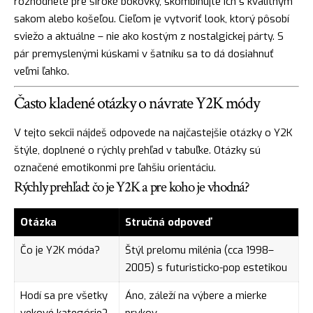
rozhodnete pre široké bokovky, skombinujte ich s kvalitným
sakom alebo košeľou. Cieľom je vytvoriť look, ktorý pôsobí
sviežo a aktuálne – nie ako kostým z nostalgickej párty. S
pár premyslenými kúskami v šatníku sa to dá dosiahnuť
veľmi ľahko.
Často kladené otázky o návrate Y2K módy
V tejto sekcii nájdeš odpovede na najčastejšie otázky o Y2K
štýle, doplnené o rýchly prehľad v tabuľke. Otázky sú
označené emotikonmi pre ľahšiu orientáciu.
Rýchly prehľad: čo je Y2K a pre koho je vhodná?
Otázka
Stručná odpoveď
Čo je Y2K móda?
Štýl prelomu milénia (cca 1998–
2005) s futuristicko-pop estetikou
Hodí sa pre všetky
Áno, záleží na výbere a mierke
vekové kategórie?
prvkov