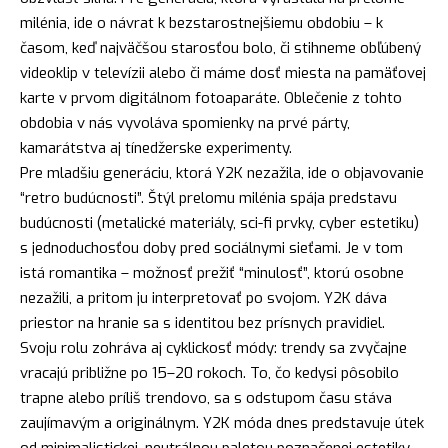
milénia, ide o návrat k bezstarostnejšiemu obdobiu – k
časom, keď najväčšou starosťou bolo, či stihneme obľúbený
videoklip v televízii alebo či máme dosť miesta na pamäťovej
karte v prvom digitálnom fotoaparáte. Oblečenie z tohto
obdobia v nás vyvoláva spomienky na prvé párty,
kamarátstva aj tínedžerske experimenty.
Pre mladšiu generáciu, ktorá Y2K nezažila, ide o objavovanie
“retro budúcnosti”. Štýl prelomu milénia spája predstavu
budúcnosti (metalické materiály, sci-fi prvky, cyber estetiku)
s jednoduchosťou doby pred sociálnymi sieťami. Je v tom
istá romantika – možnosť prežiť “minulosť”, ktorú osobne
nezažili, a pritom ju interpretovať po svojom. Y2K dáva
priestor na hranie sa s identitou bez prísnych pravidiel.
Svoju rolu zohráva aj cyklickosť módy: trendy sa zvyčajne
vracajú približne po 15–20 rokoch. To, čo kedysi pôsobilo
trapne alebo príliš trendovo, sa s odstupom času stáva
zaujímavým a originálnym. Y2K móda dnes predstavuje útek
od minimalistickej, neutrálnou paletou poznačenej estetiky