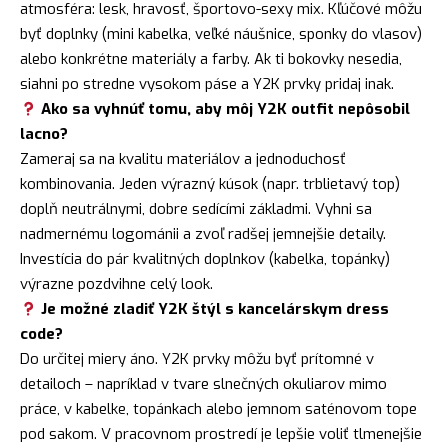
atmosféra: lesk, hravosť, športovo-sexy mix. Kľúčové môžu
byť doplnky (mini kabelka, veľké náušnice, sponky do vlasov)
alebo konkrétne materiály a farby. Ak ti bokovky nesedia,
siahni po stredne vysokom páse a Y2K prvky pridaj inak.
Ako sa vyhnúť tomu, aby môj Y2K outfit nepôsobil
lacno?
Zameraj sa na kvalitu materiálov a jednoduchosť
kombinovania. Jeden výrazný kúsok (napr. trblietavý top)
doplň neutrálnymi, dobre sedícími základmi. Vyhni sa
nadmernému logománii a zvoľ radšej jemnejšie detaily.
Investícia do pár kvalitných doplnkov (kabelka, topánky)
výrazne pozdvihne celý look.
Je možné zladiť Y2K štýl s kancelárskym dress
code?
Do určitej miery áno. Y2K prvky môžu byť prítomné v
detailoch – napríklad v tvare slnečných okuliarov mimo
práce, v kabelke, topánkach alebo jemnom saténovom tope
pod sakom. V pracovnom prostredí je lepšie voliť tlmenejšie