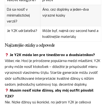
Dá sa nosiť v
Áno, cez doplnky a jeden–dva
minimalistickej
výrazné kúsky
verzii?
Je Y2K udržateľná?
Môže byť, najmä cez second hand a
kvalitnejšie materiály
Najčastejšie otázky a odpovede
Je Y2K móda len pre tínedžerov a dvadsiatnikov?
Vôbec nie. Hoci je prirodzene populárna medzi mladšími, Y2K
prvky môže nosiť ktokoľvek – dôležité je prispôsobiť mieru
výraznosti vlastnému štýlu. Staršie generácie môžu zvoliť
skôr sofistikované interpretácie: kvalitné džínsy s nižším
sedom, jednoduchý saténový top, decentné doplnky.
Musím nosiť nízke džínsy, aby môj outfit pôsobil
Y2K?
Nie. Nízke džínsy sú ikonické, no jadrom Y2K je celková