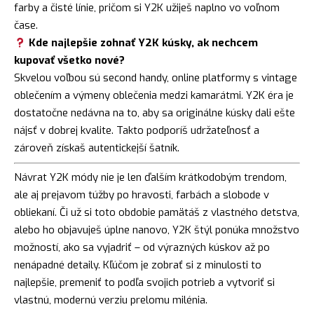
farby a čisté línie, pričom si Y2K užiješ naplno vo voľnom
čase.
Kde najlepšie zohnať Y2K kúsky, ak nechcem
kupovať všetko nové?
Skvelou voľbou sú second handy, online platformy s vintage
oblečením a výmeny oblečenia medzi kamarátmi. Y2K éra je
dostatočne nedávna na to, aby sa originálne kúsky dali ešte
nájsť v dobrej kvalite. Takto podporíš udržateľnosť a
zároveň získaš autentickejší šatník.
Návrat Y2K módy nie je len ďalším krátkodobým trendom,
ale aj prejavom túžby po hravosti, farbách a slobode v
obliekaní. Či už si toto obdobie pamätáš z vlastného detstva,
alebo ho objavuješ úplne nanovo, Y2K štýl ponúka množstvo
možností, ako sa vyjadriť – od výrazných kúskov až po
nenápadné detaily. Kľúčom je zobrať si z minulosti to
najlepšie, premeniť to podľa svojich potrieb a vytvoriť si
vlastnú, modernú verziu prelomu milénia.