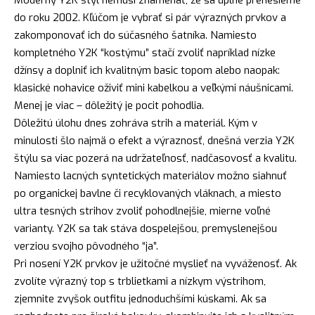
Moderný Y2K štýl nemusí znamenať, že sa úplne prenesieme
do roku 2002. Kľúčom je vybrať si pár výrazných prvkov a
zakomponovať ich do súčasného šatníka. Namiesto
kompletného Y2K “kostýmu” stačí zvoliť napríklad nízke
džínsy a doplniť ich kvalitným basic topom alebo naopak:
klasické nohavice oživiť mini kabelkou a veľkými náušnicami.
Menej je viac – dôležitý je pocit pohodlia.
Dôležitú úlohu dnes zohráva strih a materiál. Kým v
minulosti šlo najmä o efekt a výraznosť, dnešná verzia Y2K
štýlu sa viac pozerá na udržateľnosť, nadčasovosť a kvalitu.
Namiesto lacných syntetických materiálov možno siahnuť
po organickej bavlne či recyklovaných vláknach, a miesto
ultra tesných strihov zvoliť pohodlnejšie, mierne voľné
varianty. Y2K sa tak stáva dospelejšou, premyslenejšou
verziou svojho pôvodného “ja”.
Pri nosení Y2K prvkov je užitočné myslieť na vyváženosť. Ak
zvolíte výrazný top s trblietkami a nízkym výstrihom,
zjemnite zvyšok outfitu jednoduchšími kúskami. Ak sa