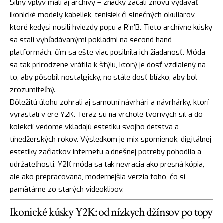
Silný vplyv mali aj archívy – značky začali znovu vydávať
ikonické modely kabeliek, tenisiek či slnečných okuliarov,
ktoré kedysi nosili hviezdy popu a R’n’B. Tieto archívne kúsky
sa stali vyhľadávanými pokladmi na second hand
platformách, čím sa ešte viac posilnila ich žiadanosť. Móda
sa tak prirodzene vrátila k štýlu, ktorý je dosť vzdialený na
to, aby pôsobil nostalgicky, no stále dosť blízko, aby bol
zrozumiteľný.
Dôležitú úlohu zohrali aj samotní návrhári a návrhárky, ktorí
vyrastali v ére Y2K. Teraz sú na vrchole tvorivých síl a do
kolekcií vedome vkladajú estetiku svojho detstva a
tínedžerských rokov. Výsledkom je mix spomienok, digitálnej
estetiky začiatkov internetu a dnešnej potreby pohodlia a
udržateľnosti. Y2K móda sa tak nevracia ako presná kópia,
ale ako prepracovaná, modernejšia verzia toho, čo si
pamätáme zo starých videoklipov.
Ikonické kúsky Y2K: od nízkych džínsov po topy