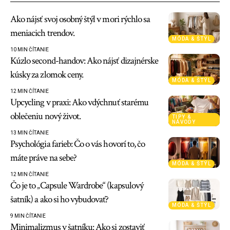
Ako nájsť svoj osobný štýl v mori rýchlo sa
meniacich trendov.
MÓDA & ŠTÝL
10 MIN ČÍTANIE
Kúzlo second-handov: Ako nájsť dizajnérske
kúsky za zlomok ceny.
MÓDA & ŠTÝL
12 MIN ČÍTANIE
Upcycling v praxi: Ako vdýchnuť starému
oblečeniu nový život.
TIPY &
NÁVODY
13 MIN ČÍTANIE
Psychológia farieb: Čo o vás hovorí to, čo
máte práve na sebe?
MÓDA & ŠTÝL
12 MIN ČÍTANIE
Čo je to „Capsule Wardrobe“ (kapsulový
šatník) a ako si ho vybudovať?
MÓDA & ŠTÝL
9 MIN ČÍTANIE
Minimalizmus v šatníku: Ako si zostaviť