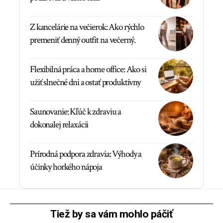
Z kancelárie na večierok: Ako rýchlo
premeniť denný outfit na večerný.
Flexibilná práca a home office: Ako si
užiť slnečné dni a ostať produktívny
Saunovanie: Kľúč k zdraviu a
dokonalej relaxácii
Prírodná podpora zdravia: Výhody a
účinky horkého nápoja
Tiež by sa vám mohlo páčiť