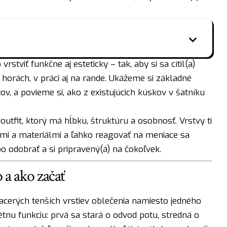
stviť funkčne aj esteticky – tak, aby si sa cítil(a)
orách, v práci aj na rande. Ukážeme si základné
ov, a povieme si, ako z existujúcich kúskov v šatníku
ť outfit, ktorý má hĺbku, štruktúru a osobnosť. Vrstvy ti
mi a materiálmi a ľahko reagovať na meniace sa
bo odobrať a si pripravený(á) na čokoľvek.
 a ako začať
iacerých tenších vrstiev oblečenia namiesto jedného
nu funkciu: prvá sa stará o odvod potu, stredná o