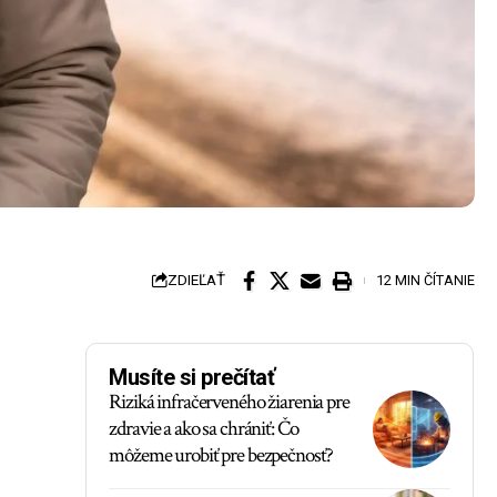
ZDIEĽAŤ
12 MIN ČÍTANIE
Musíte si prečítať
Riziká infračerveného žiarenia pre
zdravie a ako sa chrániť: Čo
môžeme urobiť pre bezpečnosť?