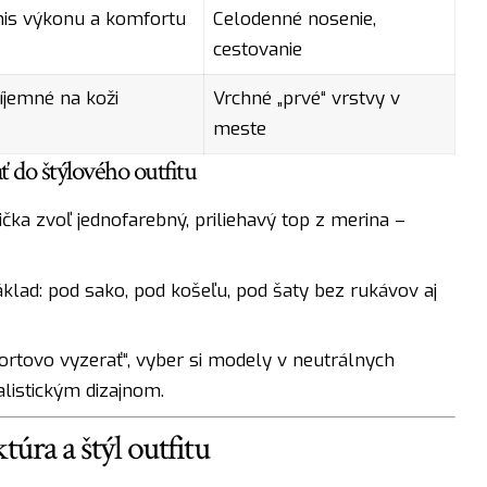
s výkonu a komfortu
Celodenné nosenie,
cestovanie
íjemné na koži
Vrchné „prvé“ vrstvy v
meste
 do štýlového outfitu
čka zvoľ jednofarebný, priliehavý top z merina –
áklad: pod sako, pod košeľu, pod šaty bez rukávov aj
portovo vyzerať“, vyber si modely v neutrálnych
malistickým dizajnom.
túra a štýl outfitu