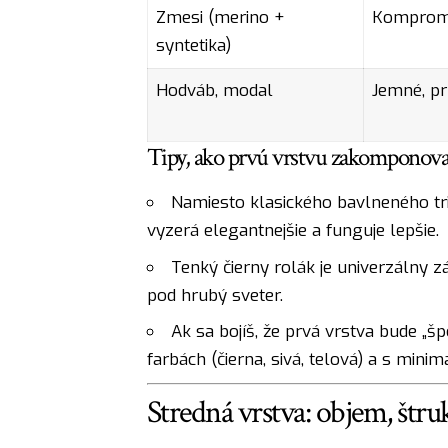
Zmesi (merino +
Kompromi
syntetika)
Hodváb, modal
Jemné, pr
Tipy, ako prvú vrstvu zakomponovať
Namiesto klasického bavlneného tri
vyzerá elegantnejšie a funguje lepšie.
Tenký čierny rolák je univerzálny z
pod hrubý sveter.
Ak sa bojíš, že prvá vrstva bude „š
farbách (čierna, sivá, telová) a s mini
Stredná vrstva: objem, štruk