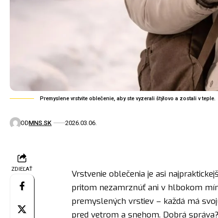
Premyslene vrstvite oblečenie, aby ste vyzerali štýlovo a zostali v teple.
OD
MNS.SK
2026.03.06.
ZDIEĽAŤ
Vrstvenie oblečenia je asi najprakticke
pritom nezamrznúť ani v hlbokom mín
premyslených vrstiev – každá má svoju 
pred vetrom a snehom. Dobrá správa? D