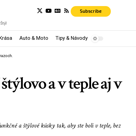
Subscribe
Štýl
Krása
Auto & Moto
Tipy & Návody
mrazoch.
týlovo a v teple aj v
né a štýlové kúsky tak, aby ste boli v teple, bez