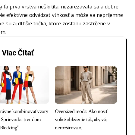
y ťa prvá vrstva neškrtila, nezarezávala sa a dobre
nevie efektívne odvádzať vlhkosť a môže sa nepríjemne
é sú aj dlhšie tričká, ktoré zostanú zastrčené v
om.
Viac Čítať
rávne kombinovať vzory
Oversized móda: Ako nosiť
y: Sprievodca trendom
voľné oblečenie tak, aby vás
 Blocking“.
nerozširovalo.