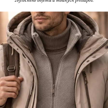
zbytočného objemu a módnych prešľapov.