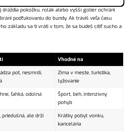
j dráždia pokožku, rolák alebo vyšší golier ochráni
bráni podfukovaniu do bundy. Ak tráviš veľa času
ho základu sa ti vráti v tom, že sa budeš cítiť sucho a
ti
Vhodné na
vádza pot, nesmrdí,
Zima v meste, turistika,
á
lyžovanie
hne, ľahká, odolná
Šport, beh, intenzívny
pohyb
 priedušná, ale drží
Krátky pobyt vonku,
kancelária