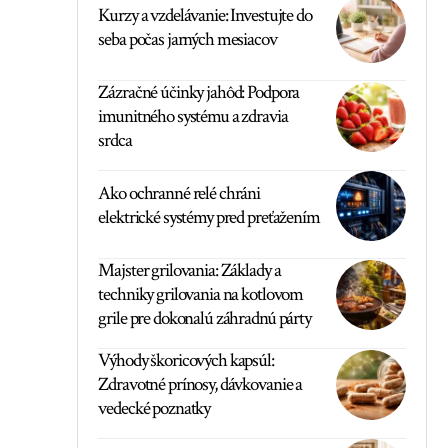
Kurzy a vzdelávanie: Investujte do
seba počas jarných mesiacov
Zázračné účinky jahôd: Podpora
imunitného systému a zdravia
srdca
Ako ochranné relé chráni
elektrické systémy pred preťažením
Majster grilovania: Základy a
techniky grilovania na kotlovom
grile pre dokonalú záhradnú párty
Výhody škoricových kapsúl:
Zdravotné prínosy, dávkovanie a
vedecké poznatky