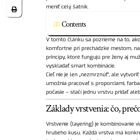
meniť celý šatník.
Contents
V tomto článku sa pozrieme na to, ako vr
komfortne pri prechádzke mestom, na h
princípy, ktoré fungujú pre ženy aj muž
vyskladať smart kombinácie.
Cieľ nie je len „nezmrznúť“, ale vytvori
umožnia pracovať s proporciami, farba
počasie – stačí jednu vrstvu pridať ale
Základy vrstvenia: čo, prečo
Vrstvenie (layering) je kombinovanie v
hrubého kusu. Každá vrstva má konkrét