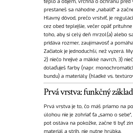
teplo a objem, vrchná o ochranu pred 
prestaneš sa náhodne „nabaliť“ a začn
Hlavný dôvod, prečo vrstviť, je regulác
cez obed teplejšie, večer opäť prituhne
toho, aby si celý deň mrzol(a) alebo sa 
pridáva rozmer, zaujímavosť a pomáh
Začiatok je jednoduchší, než vyzerá. My
2) niečo hrejivé a mäkké navrch, 3) ni
dolaďuješ farby (napr. monochromatický 
bundu) a materiály (hladké vs. textúro
Prvá vrstva: funkčný základ
Prvá vrstva je to, čo máš priamo na pok
úlohou nie je zohriať ťa „samo o sebe“,
pot ostáva na pokožke, začne ti byť zi
materiál a strih, nie nutne hrúbka.