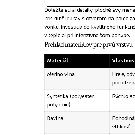
Dôležité sú aj detaily: ploché švy mene
krk, dlhší rukáv s otvorom na palec za
vonku, investícia do kvalitného funkčné
v teple aj pri intenzívnejšom pohybe.
Prehľad materiálov pre prvú vrstvu
Materiál
Vlastnos
Merino vlna
Hreje, od
prirodzen
Syntetika (polyester,
Rýchlo sc
polyamid)
Bavlna
Pohodlná,
vlhkosť