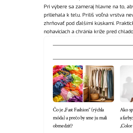
Pri výbere sa zameraj hlavne na to, ab
priliehala k telu. Príliš voľná vrstva 
zhrňovať pod ďalšími kúskami. Praktick
nohaviciach a chránia kríže pred chlad
Čo je „Fast Fashion“ (rýchla
Ako sp
móda) a prečo by sme ju mali
a farb
obmedziť?
„Color