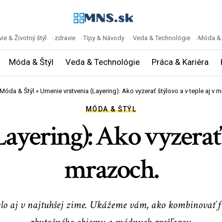
ie & Životný štýl
zdravie
Tipy & Návody
Veda & Technológie
Móda & 
Móda & Štýl
Veda & Technológie
Práca & Kariéra
Móda & Štýl
»
Umenie vrstvenia (Layering): Ako vyzerať štýlovo a v teple aj v 
MÓDA & ŠTÝL
yering): Ako vyzerať š
mrazoch.
 aj v najtuhšej zime. Ukážeme vám, ako kombinovať funkč