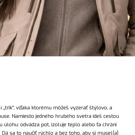
jší „trik“, vďaka ktorému môžeš vyzerať štýlovo, a
use. Namiesto jedného hrubého svetra ideš cestou
úlohu: odvádza pot, izoluje teplo alebo ťa chráni
á sa to naučiť rýchlo a bez toho, aby si musel(a)