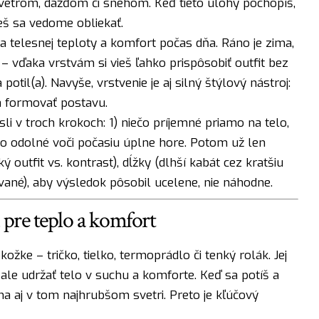
vetrom, dažďom či snehom. Keď tieto úlohy pochopíš,
eš sa vedome obliekať.
ia telesnej teploty a komfort počas dňa. Ráno je zima,
 – vďaka vrstvám si vieš ľahko prispôsobiť outfit bez
potil(a). Navyše, vrstvenie je aj silný štýlový nástroj:
a formovať postavu.
sli v troch krokoch: 1) niečo príjemné priamo na telo,
ečo odolné voči počasiu úplne hore. Potom už len
outfit vs. kontrast), dĺžky (dlhší kabát cez kratšiu
vané), aby výsledok pôsobil ucelene, nie náhodne.
 pre teplo a komfort
ožke – tričko, tielko, termoprádlo či tenký rolák. Jej
 ale udržať telo v suchu a komforte. Keď sa potíš a
ma aj v tom najhrubšom svetri. Preto je kľúčový