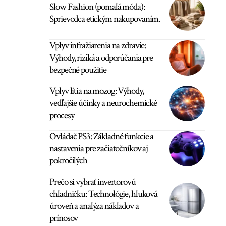
Slow Fashion (pomalá móda):
Sprievodca etickým nakupovaním.
Vplyv infražiarenia na zdravie:
Výhody, riziká a odporúčania pre
bezpečné použitie
Vplyv lítia na mozog: Výhody,
vedľajšie účinky a neurochemické
procesy
Ovládač PS3: Základné funkcie a
nastavenia pre začiatočníkov aj
pokročilých
Prečo si vybrať invertorovú
chladničku: Technológie, hluková
úroveň a analýza nákladov a
prínosov