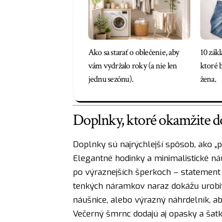
Ako sa starať o oblečenie, aby
10 zákl
vám vydržalo roky (a nie len
ktoré b
jednu sezónu).
žena.
Doplnky, ktoré okamžite d
Doplnky sú najrýchlejší spôsob, ako 
Elegantné hodinky a minimalistické náu
po výraznejších šperkoch – statement 
tenkých náramkov naraz dokážu urobiť d
náušnice, alebo výrazný náhrdelník, a
Večerný šmrnc dodajú aj opasky a šatk