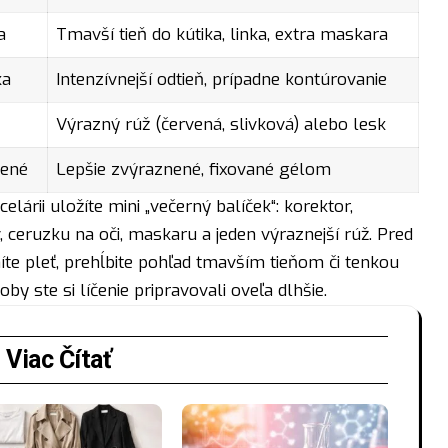
a
Tmavší tieň do kútika, linka, extra maskara
ka
Intenzívnejší odtieň, prípadne kontúrovanie
Výrazný rúž (červená, slivková) alebo lesk
zené
Lepšie zvýraznené, fixované gélom
elárii uložíte mini „večerný balíček“: korektor,
 ceruzku na oči, maskaru a jeden výraznejší rúž. Pred
te pleť, prehĺbite pohľad tmavším tieňom či tenkou
oby ste si líčenie pripravovali oveľa dlhšie.
Viac Čítať