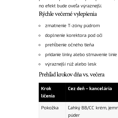
no efekt bude oveľa výraznejší.
Rýchle večerné vylepšenia
zmatnenie T-zóny púdrom
doplnenie korektora pod oči
prehĺbenie očného tieňa
pridanie linky alebo stmavenie línie 
výraznejší rúž alebo lesk
Prehľad krokov dňa vs. večera
Krok
Cez deň – kancelária
líčenia
Pokožka
Ľahký BB/CC krém, jem
púder