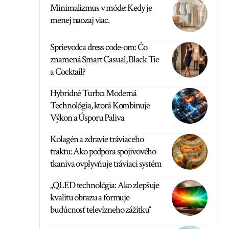
Minimalizmus v móde: Kedy je
menej naozaj viac.
Sprievodca dress code-om: Čo
znamená Smart Casual, Black Tie
a Cocktail?
Hybridné Turbo: Moderná
Technológia, ktorá Kombinuje
Výkon a Úsporu Paliva
Kolagén a zdravie tráviaceho
traktu: Ako podpora spojivového
tkaniva ovplyvňuje tráviaci systém
„QLED technológia: Ako zlepšuje
kvalitu obrazu a formuje
budúcnosť televízneho zážitku“