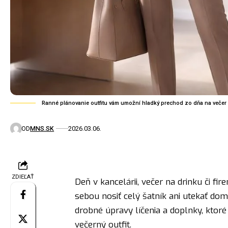
Ranné plánovanie outfitu vám umožní hladký prechod zo dňa na večer 
OD
MNS.SK
2026.03.06.
ZDIEĽAŤ
Deň v kancelárii, večer na drinku či 
sebou nosiť celý šatník ani utekať dom
drobné úpravy líčenia a doplnky, kto
večerný outfit.