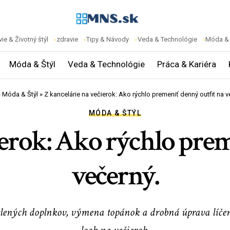
ie & Životný štýl
zdravie
Tipy & Návody
Veda & Technológie
Móda & 
Móda & Štýl
Veda & Technológie
Práca & Kariéra
»
Móda & Štýl
»
Z kancelárie na večierok: Ako rýchlo premeniť denný outfit na v
MÓDA & ŠTÝL
ierok: Ako rýchlo prem
večerný.
yslených doplnkov, výmena topánok a drobná úprava líče