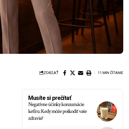
ZDIEĽAŤ
11 MIN ČÍTANIE
Musíte si prečítať
Negatívne účinky konzumácie
kefíru: Kedy môže poškodiť vaše
zdravie?