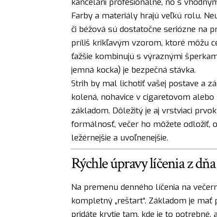
kancelárii profesionálne, no s vhodný
Farby a materiály hrajú veľkú rolu. N
či béžová sú dostatočne seriózne na pr
príliš krikľavým vzorom, ktoré môžu c
ťažšie kombinujú s výraznými šperkami
jemná kocka) je bezpečná stávka.
Strih by mal lichotiť vašej postave a 
kolená, nohavice v cigaretovom alebo
základom. Dôležitý je aj vrstviaci prv
formálnosť, večer ho môžete odložiť, 
ležérnejšie a uvoľnenejšie.
Rýchle úpravy líčenia z dňa
Na premenu denného líčenia na večerné
kompletný „reštart“. Základom je mať p
pridáte krytie tam, kde je to potrebné,