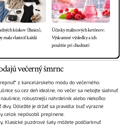
adných kúskov (Basics),
Účinky malinových ketónov:
y mala vlastniť každá
Výskumné výsledky a ich
použitie pri chudnutí
odajú večerný šmrnc
„prepnúť“ z kancelárskeho módu do večerného.
šnice sú cez deň ideálne, no večer sa nebojte siahnuť
náušnice, robustnejší náhrdelník alebo niekoľko
ivy. Dôležité je držať sa pravidla: buď výrazné
by celok nepôsobil preplnene.
y. Klasické puzdrové šaty môžete podčiarknuť