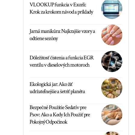
VLOOKUP funkcia v Exceli:
Krok za krokom návod a príklady
Jarná manikúra: Najkrajšie vzory a
odtiene sezóny
Dôležitosť čistenia a funkcia EGR
ventilu v dieselových motoroch
Ekologická jar: Ako žiť
udržateľnejšie a šetriť planétu
Bezpečné Použitie Sedatív pre
Psov: Ako a Kedy Ich Použiť pre
Pokojný Odpočinok