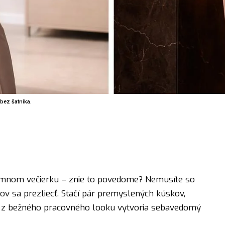
bez šatníka.
firemnom večierku – znie to povedome? Nemusíte so
ov sa prezliecť. Stačí pár premyslených kúskov,
ré z bežného pracovného looku vytvoria sebavedomý