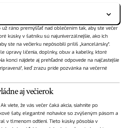
 už ráno premýšľať nad oblečením tak, aby ste večer
ré kúsky v šatníku sú najuniverzálnejšie, ako ich
y ste na večierku nepôsobili príliš „kancelársky“.
le úpravy líčenia, doplnky, obuv a kabelky, ktoré
a konci nájdete aj prehľadné odpovede na najčastejšie
epripravená“, keď zrazu príde pozvánka na večerné
vládne aj večierok
k viete, že vás večer čaká akcia, siahnite po
čkové šaty, elegantné nohavice so zvýšeným pásom a
ral v tlmenom odtieni. Tieto kúsky pôsobia v