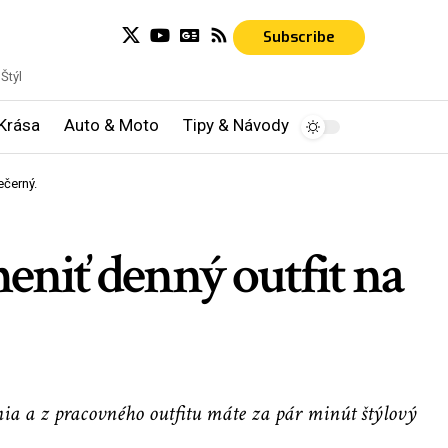
Subscribe
Štýl
Krása
Auto & Moto
Tipy & Návody
ečerný.
eniť denný outfit na
nia a z pracovného outfitu máte za pár minút štýlový