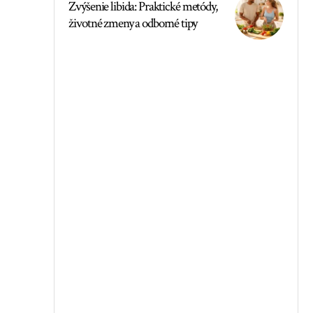
Zvýšenie libida: Praktické metódy,
životné zmeny a odborné tipy