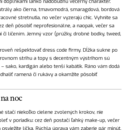
mi doplnkami ľahko nadobudnú večerný charakter.
eutrály ako čierna, tmavomodrá, smaragdová, bordová
acovné stretnutia, no večer vyzerajú chic. Vyhnite sa
ez deň pôsobiť neprofesionálne, a naopak, večer sa
 či líčením. Jemný vzor (prúžky, drobné bodky, tweed,
zároveň rešpektovať dress code firmy. Dĺžka sukne po
 rovnom strihu a topy s decentným výstrihom sú
ok – sako, kardigán alebo tenší kabátik. Ráno vám dodá
odhaliť ramená či rukávy a okamžite pôsobiť
 na noc
 stačí niekoľko cielene zvolených krokov, nie
leť v poriadku: cez deň postačí ľahký make-up, večer
 a osviežite líčka. Rýchla úprava vám zaberie pár minút,