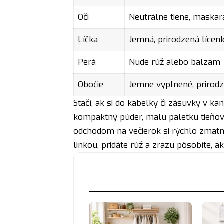
Oči
Neutrálne tiene, maskar
Líčka
Jemná, prirodzená lícen
Perá
Nude rúž alebo balzam
Obočie
Jemne vyplnené, prirod
Stačí, ak si do kabelky či zásuvky v kanc
kompaktný púder, malú paletku tieňov,
odchodom na večierok si rýchlo zmatní
linkou, pridáte rúž a zrazu pôsobíte, ak