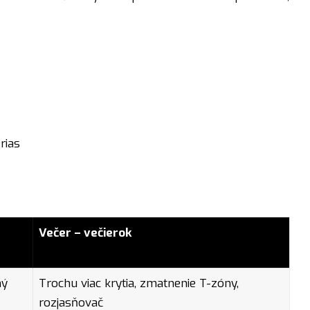
rias
Večer – večierok
ný
Trochu viac krytia, zmatnenie T-zóny,
rozjasňovač