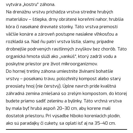
vytvára „kostru“ záhona.
Na drenážnu vrstvu prichádza vrstva stredne hrubých
materiálov – štiepka, drny obrátené koreňmi nahor, hrubšia
kôra či nasekané drevnaté stonky. Táto vrstva premostí
väčšie konáre a zároveň postupne nasiakne vlhkosťou a
rozkladá sa. Nad ňu patrí vrstva lístia, slamy, prípadne
drobnejšie podrvených rastlinných zvyškov bez chorôb. Táto
organická hmota slúži ako „vankúš“, ktorý zadrží vodu a
poskytne priestor pre život mikroorganizmov.
Do hornej tretiny záhona umiestnite živinami bohatšie
vrstvy – posekanú trávu, polozhnitý kompost alebo starý
preosiaty hnoj (nie čerstvý). Úplne navrch príde kvalitná
záhradná zemina zmiešaná so zrelým kompostom, do ktorej
budete priamo sadiť zeleninu a bylinky. Táto vrchná vrstva
by mala byť hrubá aspoň 20–30 cm, aby korene mali
dostatok priestoru. Pri výsadbe hlboko koreniacich plodín,
ako sú paradajky či cukety, sa oplatí ísť aj na 35–40 cm.