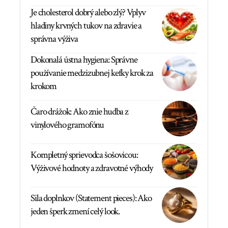
Je cholesterol dobrý alebo zlý? Vplyv
hladiny krvných tukov na zdravie a
správna výživa
Dokonalá ústna hygiena: Správne
používanie medzizubnej kefky krok za
krokom
Čaro drážok: Ako znie hudba z
vinylového gramofónu
Kompletný sprievodca šošovicou:
Výživové hodnoty a zdravotné výhody
Sila doplnkov (Statement pieces): Ako
jeden šperk zmení celý look.