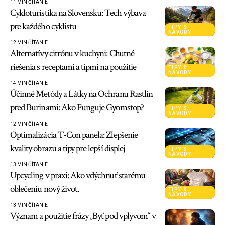
11 MIN ČÍTANIE
Cykloturistika na Slovensku: Tech výbava
pre každého cyklistu
TIPY &
NÁVODY
12 MIN ČÍTANIE
Alternatívy citrónu v kuchyni: Chutné
riešenia s receptami a tipmi na použitie
TIPY &
NÁVODY
14 MIN ČÍTANIE
Účinné Metódy a Látky na Ochranu Rastlín
pred Burinami: Ako Funguje Gyomstop?
TIPY &
NÁVODY
12 MIN ČÍTANIE
Optimalizácia T-Con panela: Zlepšenie
kvality obrazu a tipy pre lepší displej
TIPY &
NÁVODY
13 MIN ČÍTANIE
Upcycling v praxi: Ako vdýchnuť starému
oblečeniu nový život.
TIPY &
NÁVODY
13 MIN ČÍTANIE
Význam a použitie frázy „Byť pod vplyvom“ v