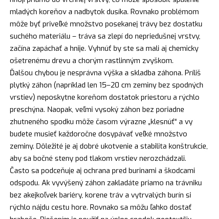
mladých koreňov a nadbytok dusíka. Rovnako problémom
môže byť priveľké množstvo posekanej trávy bez dostatku
suchého materiálu – tráva sa zlepí do nepriedušnej vrstvy,
začína zapáchať a hnije. Vyhnúť by ste sa mali aj chemicky
ošetrenému drevu a chorým rastlinným zvyškom.
Ďalšou chybou je nesprávna výška a skladba záhona. Príliš
plytký záhon (napríklad len 15–20 cm zeminy bez spodných
vrstiev) neposkytne koreňom dostatok priestoru a rýchlo
preschýna. Naopak, veľmi vysoký záhon bez poriadne
zhutneného spodku môže časom výrazne „klesnúť“ a vy
budete musieť každoročne dosypávať veľké množstvo
zeminy. Dôležité je aj dobré ukotvenie a stabilita konštrukcie,
aby sa bočné steny pod tlakom vrstiev nerozchádzali.
Často sa podceňuje aj ochrana pred burinami a škodcami
odspodu. Ak vyvýšený záhon zakladáte priamo na trávniku
bez akejkoľvek bariéry, korene tráv a vytrvalých burín si
rýchlo nájdu cestu hore. Rovnako sa môžu ľahko dostať