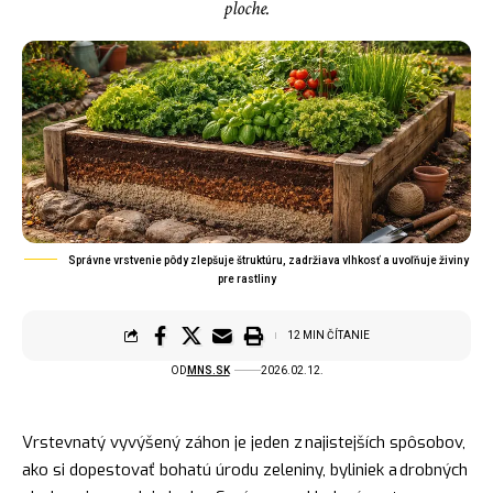
ploche.
Správne vrstvenie pôdy zlepšuje štruktúru, zadržiava vlhkosť a uvoľňuje živiny
pre rastliny
12 MIN ČÍTANIE
OD
MNS.SK
2026.02.12.
Vrstevnatý vyvýšený záhon je jeden z najistejších spôsobov,
ako si dopestovať bohatú úrodu zeleniny, byliniek a drobných