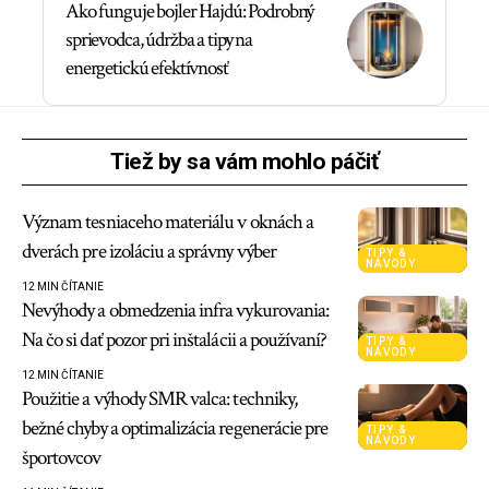
Ako funguje bojler Hajdú: Podrobný
sprievodca, údržba a tipy na
energetickú efektívnosť
Tiež by sa vám mohlo páčiť
Význam tesniaceho materiálu v oknách a
dverách pre izoláciu a správny výber
TIPY &
NÁVODY
12 MIN ČÍTANIE
Nevýhody a obmedzenia infra vykurovania:
Na čo si dať pozor pri inštalácii a používaní?
TIPY &
NÁVODY
12 MIN ČÍTANIE
Použitie a výhody SMR valca: techniky,
bežné chyby a optimalizácia regenerácie pre
TIPY &
NÁVODY
športovcov