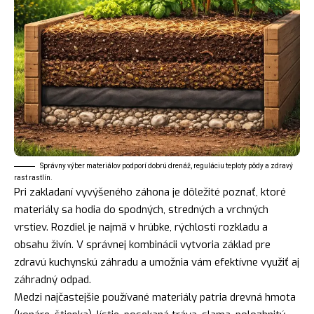
Správny výber materiálov podporí dobrú drenáž, reguláciu teploty pôdy a zdravý
rast rastlín.
Pri zakladaní vyvýšeného záhona je dôležité poznať, ktoré
materiály sa hodia do spodných, stredných a vrchných
vrstiev. Rozdiel je najmä v hrúbke, rýchlosti rozkladu a
obsahu živín. V správnej kombinácii vytvoria základ pre
zdravú kuchynskú záhradu a umožnia vám efektívne využiť aj
záhradný odpad.
Medzi najčastejšie používané materiály patria drevná hmota