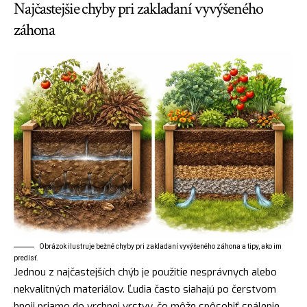
Najčastejšie chyby pri zakladaní vyvýšeného
záhona
Obrázok ilustruje bežné chyby pri zakladaní vyvýšeného záhona a tipy, ako im
predísť.
Jednou z najčastejších chýb je použitie nesprávnych alebo
nekvalitných materiálov. Ľudia často siahajú po čerstvom
hnoji priamo do vrchnej vrstvy, čo môže spôsobiť spálenie