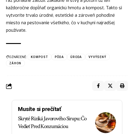
raz poriadne založiť základné vrstvy a potom už len
každoročne dopĺňať organickú hmotu a kompost. Takto si
vytvoríte trvalo úrodné, estetické a zároveň pohodlné
miesto na pestovanie všetkého, čo v kuchyni najradšej
používate.
OZNÁČENÉ:
KOMPOST
PÔDA
ÚRODA
VYVÝŠENÝ
ZÁHON
Musíte si prečítať
Skryté Riziká Javorového Sirupu: Čo
Vedieť Pred Konzumáciou