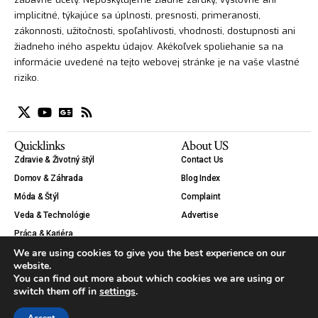
implicitné, týkajúce sa úplnosti, presnosti, primeranosti,
zákonnosti, užitočnosti, spoľahlivosti, vhodnosti, dostupnosti ani
žiadneho iného aspektu údajov. Akékoľvek spoliehanie sa na
informácie uvedené na tejto webovej stránke je na vaše vlastné
riziko.
Quicklinks
About US
Zdravie & Životný štýl
Contact Us
Domov & Záhrada
Blog Index
Móda & Štýl
Complaint
Veda & Technológie
Advertise
Práca & Kariéra
We are using cookies to give you the best experience on our
Krása
website.
Auto & Moto
You can find out more about which cookies we are using or
Tipy & Návody
switch them off in
settings
.