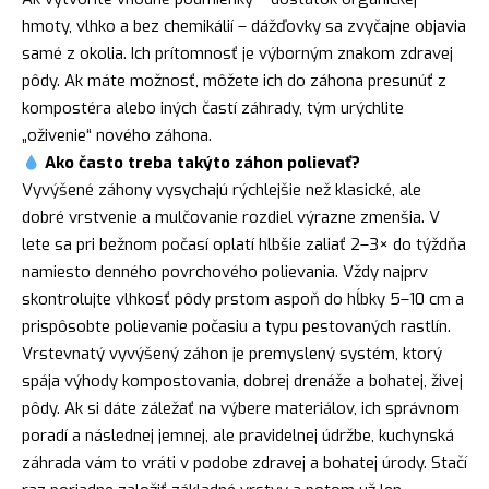
hmoty, vlhko a bez chemikálií – dážďovky sa zvyčajne objavia
samé z okolia. Ich prítomnosť je výborným znakom zdravej
pôdy. Ak máte možnosť, môžete ich do záhona presunúť z
kompostéra alebo iných častí záhrady, tým urýchlite
„oživenie“ nového záhona.
Ako často treba takýto záhon polievať?
Vyvýšené záhony vysychajú rýchlejšie než klasické, ale
dobré vrstvenie a mulčovanie rozdiel výrazne zmenšia. V
lete sa pri bežnom počasí oplatí hlbšie zaliať 2–3× do týždňa
namiesto denného povrchového polievania. Vždy najprv
skontrolujte vlhkosť pôdy prstom aspoň do hĺbky 5–10 cm a
prispôsobte polievanie počasiu a typu pestovaných rastlín.
Vrstevnatý vyvýšený záhon je premyslený systém, ktorý
spája výhody kompostovania, dobrej drenáže a bohatej, živej
pôdy. Ak si dáte záležať na výbere materiálov, ich správnom
poradí a následnej jemnej, ale pravidelnej údržbe, kuchynská
záhrada vám to vráti v podobe zdravej a bohatej úrody. Stačí