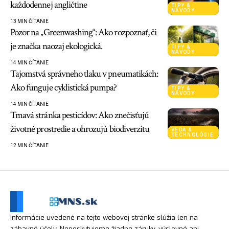
každodennej angličtine
TIPY &
NÁVODY
13 MIN ČÍTANIE
Pozor na „Greenwashing“: Ako rozpoznať, či
je značka naozaj ekologická.
TIPY &
NÁVODY
14 MIN ČÍTANIE
Tajomstvá správneho tlaku v pneumatikách:
Ako funguje cyklistická pumpa?
TIPY &
NÁVODY
14 MIN ČÍTANIE
Tmavá stránka pesticídov: Ako znečisťujú
životné prostredie a ohrozujú biodiverzitu
VEDA &
TECHNOLÓGIE
12 MIN ČÍTANIE
Informácie uvedené na tejto webovej stránke slúžia len na
zábavné účely. Neposkytujeme žiadne záruky, výslovné ani