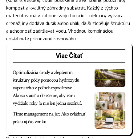
(konáre, štiepka), lístie, posekaná tráva, slama, polozhnitý
kompost a kvalitný záhradný substrát. Každý z týchto
materiálov má v záhone svoju funkciu – niektorý vytvára
drenáž, iný dodáva dusík alebo uhlík, ďalší zlepšuje štruktúru
a schopnosť zadržiavať vodu. Vhodnou kombináciou
dosiahnete prirodzenú rovnováhu.
Viac Čítať
Optimalizácia úrody a zlepšením
štruktúry pôdy pomocou hydroxydu
vápenatého v poľnohospodárstve
Ako sa starať o oblečenie, aby vám
vydržalo roky (a nie len jednu sezónu).
Time management na jar: Ako zvládnuť
prácu aj čas vonku