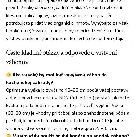
Sledujte aj mieru prepadávania záhona. Je prirodzené, že
prvé 1–2 roky si vrstvy „sadnú“ o niekoľko centimetrov. Ak
klesanie pokračuje výrazne aj neskôr, je to signál, že
potrebujete pridať viac organickej hmoty. Vyhýbajte sa však
hlbokému rýľovaniu – narušilo by to prirodzenú štruktúru
vrstiev a mikroorganizmov, na ktorých celý systém stojí.
Často kladené otázky a odpovede o vrstvení
záhonov
Ako vysoký by mal byť vyvýšený záhon do
kuchynskej záhrady?
Optimálna výška je zvyčajne 40–80 cm podľa vašej postavy
a dostupných materiálov. Nižší (40–50 cm) postačí, ak máte
kvalitnú pôdu pod ním a nechcete príliš veľa výplne. Vyšší
(60–80 cm) je vhodný pri ťažkej alebo znehodnotenej pôde a
pre ľudí, ktorí nechcú toľko ohýbať chrbát. Dôležité je, aby
vrchná vrstva kvalitnej zeminy mala aspoň 20–30 cm.
Musím vždy použiť hrubé konáre na spodok záhona?