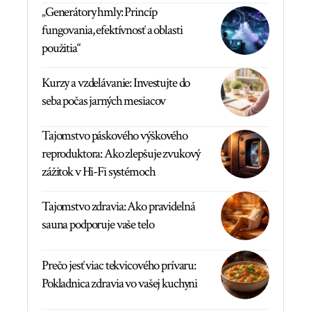
„Generátory hmly: Princíp
fungovania, efektívnosť a oblasti
použitia“
Kurzy a vzdelávanie: Investujte do
seba počas jarných mesiacov
Tajomstvo páskového výškového
reproduktora: Ako zlepšuje zvukový
zážitok v Hi-Fi systémoch
Tajomstvo zdravia: Ako pravidelná
sauna podporuje vaše telo
Prečo jesť viac tekvicového prívaru:
Pokladnica zdravia vo vašej kuchyni