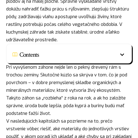
plodov aj na malej ploche. Správne vyskladané vrstvy
dokážu nahradiť ťažkú prácu s rýľovaním, zlepšujú štruktúru
pôdy, zadržiavajú vlahu a postupne uvoľňujú živiny, ktoré
rastliny potrebujú počas celého vegetačného obdobia. V
kuchynskej záhrade tak získate stabilné, úrodné a ľahko
udržiavateľné prostredie.
Contents
Pri vyvýšenom záhone nejde len o pekný drevený rám s
trochou zeminy. Skutočné kúzlo sa skrýva v tom, čo je pod
povrchom – v dobre premyslenej skladbe organických a
minerálnych materiálov, ktoré vytvoria živý ekosystém.
Takýto záhon sa „rozbieha“ z roka na rok, a ak ho založíte
správne, úroda bude lepšia, pôda kyprá a buriny budú mať
podstatne ťažší život.
V nasledujúcich kapitolách sa pozrieme na to, prečo
vrstvenie vôbec riešiť, aké materiály do jednotlivých vrstiev
použiť, v akom poradí ich ukladať a aké chyby sa pri zakladaní