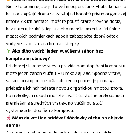
Nie je to povinné, ale je to veľmi odporúčané. Hrubé konáre a
haluze zlepšujú drenáž a zaisťujú dlhodobý prísun organickej
hmoty. Ak ich nemáte, môžete použiť staré drevené dosky
bez náteru, hrubú štiepku alebo menšie kmienky. Pri úplne
mestských podmienkach aspoň zabezpečte dobrý odtok
vody vrstvou štrku a hrubšej štiepky.
Ako dlho vydrží jeden vyvýšený záhon bez
kompletnej obnovy?
Pri dobrej skladbe vrstiev a pravidelnom dopĺňaní kompostu
môže jeden záhon slúžiť 8–10 rokov aj viac. Spodné vrstvy
sa síce postupne rozložia, ale tento proces je pomalý a
priebežne ich nahrádzate novou organickou hmotou zhora.
Po niekoľkých rokoch môžete zvážiť čiastočné prekopanie a
premiešanie stredných vrstiev, no väčšinou stačí
systematické dopĺňanie kompostu.
Mám do vrstiev pridávať dážďovky alebo sa objavia
samé?
Ak vytvoríte vhodné podmienky – dostatok organickej