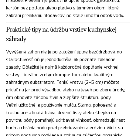
hraboše. Riešením je použiť na úplne spodok geotextíliu,
kartón bez potlače alebo pletivo s jemným okom, ktoré
zabráni prenikaniu hlodavcov, no stále umožní odtok vody.
Praktické tipy na údržbu vrstiev kuchynskej
záhrady
Vyvýšený záhon nie je po založení úplne bezúdržbový, no
starostlivosť oň je jednoduchšia, ak poznáte základné
zásady. Dôležité je najmä každoročné dopĺňanie vrchnej
vrstvy – ideálne zrelým kompostom alebo kvalitným
záhradným substrátom. Tenkú vrstvu (2–5 cm) môžete
pridať na jar pred výsadbou alebo na jeseň po zbere úrody,
čím obnovíte zásobu živín a zlepšíte štruktúru pôdy.
Veľmi užitočné je používanie mulču. Slama, pokosená a
trochu preschnutá tráva, drvené listy alebo štiepka na
povrchu pôdy pomáhajú udržiavať vlhkosť, obmedzujú rast
burín a chránia pôdu pred prehrievaním a eróziou. Mulč sa
pritom postupne rozkladá a stáva sa súčasťou organickej