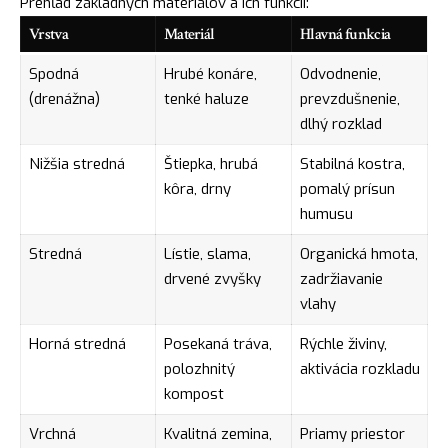
Prehľad základných materiálov a ich funkcií:
Vrstva
Materiál
Hlavná funkcia
Spodná
Hrubé konáre,
Odvodnenie,
(drenážna)
tenké haluze
prevzdušnenie,
dlhý rozklad
Nižšia stredná
Štiepka, hrubá
Stabilná kostra,
kôra, drny
pomalý prísun
humusu
Stredná
Lístie, slama,
Organická hmota,
drvené zvyšky
zadržiavanie
vlahy
Horná stredná
Posekaná tráva,
Rýchle živiny,
polozhnitý
aktivácia rozkladu
kompost
Vrchná
Kvalitná zemina,
Priamy priestor