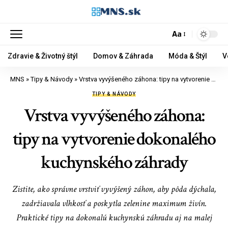
Aa
Zdravie & Životný štýl
Domov & Záhrada
Móda & Štýl
V
MNS
»
Tipy & Návody
»
Vrstva vyvýšeného záhona: tipy na vytvorenie dokonalého kuchynského záhrady
TIPY & NÁVODY
Vrstva vyvýšeného záhona:
tipy na vytvorenie dokonalého
kuchynského záhrady
Zistite, ako správne vrstviť vyvýšený záhon, aby pôda dýchala,
zadržiavala vlhkosť a poskytla zelenine maximum živín.
Praktické tipy na dokonalú kuchynskú záhradu aj na malej