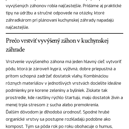
vyvýšených záhonov robia najčastejšie. Pridáme aj praktické
tipy na údržbu a stručné odpovede na otázky, ktoré
záhradkárom pri plánovaní kuchynskej záhrady napadajú
najčastejšie.
Prečo vrstviť vyvýšený záhon v kuchynskej
záhrade
Vrstvenie vyvýšeného záhona má jeden hlavný cieľ: vytvoriť
pôdu, ktorá je zároveň kyprá, výživná, dobre priepustná a
pritom schopná zadržať dostatok vlahy. Kombináciou
rôznych materiálov v jednotlivých vrstvách docielite ideálne
podmienky pre korene zeleniny a byliniek. Získate tak
prostredie, kde rastliny rýchlo štartujú, majú dostatok živín a
menej trpia stresom z sucha alebo premokrenia.
Ďalším dôvodom je dlhodobá úrodnosť. Spodné hrubé
organické vrstvy sa postupne rozkladajú podobne ako
kompost. Tým sa pôda rok po roku obohacuje o humus,