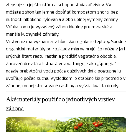
zlepšuje sa jej štruktúra a schopnosť viazať živiny. Vy
môžete záhon len jemne dopĺňať kompostom zhora, bez
nutnosti hlbokého rýľovania alebo úplnej výmeny zeminy.
Vďaka tomu je vyvýšený záhon ideálny pre mestské a
menšie kuchynské záhrady.
Vrstvenie má význam aj z hľadiska regulácie teploty. Spodné
organické materiály pri rozklade mierne hrejú, čo môže v jari
urýchliť štart rastu rastlín a predĺžiť vegetačné obdobie.
Zároveň drevitá a lístnatá vrstva funguje ako „špongia“ –
nasaje prebytočnú vodu počas daždivých dní a postupne ju
uvoľňuje počas sucha. Výsledkom je stabilnejšie prostredie v
záhone, menej stresované rastliny a vyššia kvalita úrody.
Aké materiály použiť do jednotlivých vrstiev
záhona