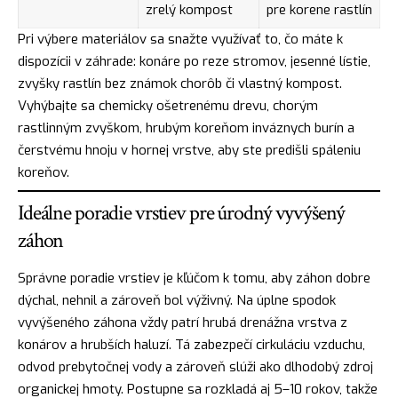
zrelý kompost
pre korene rastlín
Pri výbere materiálov sa snažte využívať to, čo máte k
dispozícii v záhrade: konáre po reze stromov, jesenné lístie,
zvyšky rastlín bez známok chorôb či vlastný kompost.
Vyhýbajte sa chemicky ošetrenému drevu, chorým
rastlinným zvyškom, hrubým koreňom inváznych burín a
čerstvému hnoju v hornej vrstve, aby ste predišli spáleniu
koreňov.
Ideálne poradie vrstiev pre úrodný vyvýšený
záhon
Správne poradie vrstiev je kľúčom k tomu, aby záhon dobre
dýchal, nehnil a zároveň bol výživný. Na úplne spodok
vyvýšeného záhona vždy patrí hrubá drenážna vrstva z
konárov a hrubších haluzí. Tá zabezpečí cirkuláciu vzduchu,
odvod prebytočnej vody a zároveň slúži ako dlhodobý zdroj
organickej hmoty. Postupne sa rozkladá aj 5–10 rokov, takže