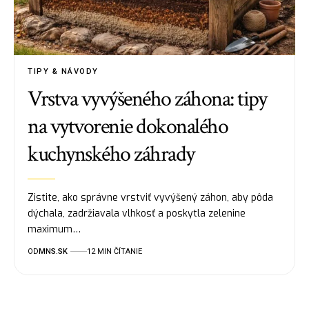
TIPY & NÁVODY
Vrstva vyvýšeného záhona: tipy
na vytvorenie dokonalého
kuchynského záhrady
Zistite, ako správne vrstviť vyvýšený záhon, aby pôda
dýchala, zadržiavala vlhkosť a poskytla zelenine
maximum…
OD
MNS.SK
12 MIN ČÍTANIE