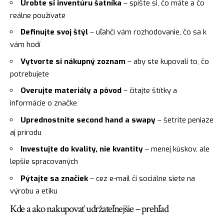
Urobte si inventúru šatníka
– spíšte si, čo máte a čo
reálne používate
Definujte svoj štýl
– uľahčí vám rozhodovanie, čo sa k
vám hodí
Vytvorte si nákupný zoznam
– aby ste kupovali to, čo
potrebujete
Overujte materiály a pôvod
– čítajte štítky a
informácie o značke
Uprednostnite second hand a swapy
– šetríte peniaze
aj prírodu
Investujte do kvality, nie kvantity
– menej kúskov, ale
lepšie spracovaných
Pýtajte sa značiek
– cez e-mail či sociálne siete na
výrobu a etiku
Kde a ako nakupovať udržateľnejšie – prehľad