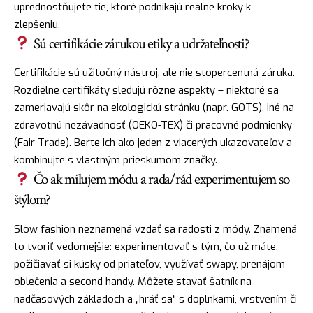
uprednostňujete tie, ktoré podnikajú reálne kroky k
zlepšeniu.
Sú certifikácie zárukou etiky a udržateľnosti?
Certifikácie sú užitočný nástroj, ale nie stopercentná záruka.
Rozdielne certifikáty sledujú rôzne aspekty – niektoré sa
zameriavajú skôr na ekologickú stránku (napr. GOTS), iné na
zdravotnú nezávadnosť (OEKO-TEX) či pracovné podmienky
(Fair Trade). Berte ich ako jeden z viacerých ukazovateľov a
kombinujte s vlastným prieskumom značky.
Čo ak milujem módu a rada/rád experimentujem so
štýlom?
Slow fashion neznamená vzdať sa radosti z módy. Znamená
to tvoriť vedomejšie: experimentovať s tým, čo už máte,
požičiavať si kúsky od priateľov, využívať swapy, prenájom
oblečenia a second handy. Môžete stavať šatník na
nadčasových základoch a „hráť sa“ s doplnkami, vrstvením či