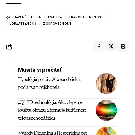
OZNÁČENÉ:
ETIKA
KVALITA
TRANSPARENTNOST
UDRŽATEĽNOSŤ
ZODPOVEDNOST
Musíte si prečítať
Typológia postáv: Ako sa obliekať
podľa tvaru vášho tela.
„QLED technológia: Ako zlepšuje
kvalitu obrazu a formuje budúcnosť
televízneho zážitku“
Výhody Diosmínu a Hesperidínu pre