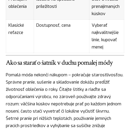
oblečenia
príležitosti
prenajímaných
kúskov
Klasické
Dostupnosť, cena
Vyberať
reťazce
najkvalitnejšie
línie, kupovať
menej
Ako sa starať o šatník v duchu pomalej módy
Pomalá móda nekončí nákupom – pokračuje starostlivosťou.
Správne pranie, sušenie a skladovanie dokážu predĺžiť
životnosť oblečenia o roky. Čítajte štítky a riaďte sa
odporúčaniami výrobcu, no zároveň používajte zdravý
rozum: väčšina kúskov nepotrebuje prať po každom jednom
nosení, často stačí vyvetrať či lokálne vyčistiť škvrnu.
Šetrné pranie pri nižších teplotách, používanie jemných
pracích prostriedkov a vyhýbanie sa sušičke znižuje