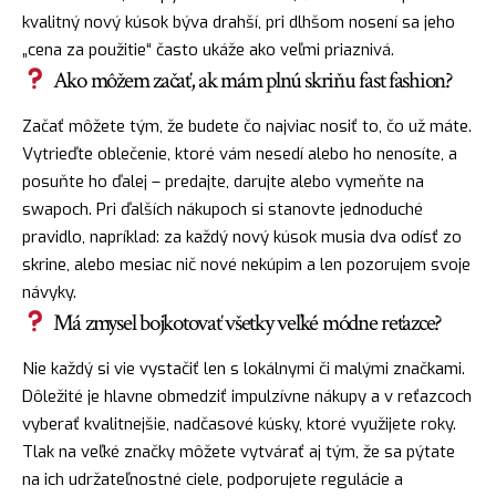
kvalitný nový kúsok býva drahší, pri dlhšom nosení sa jeho
„cena za použitie“ často ukáže ako veľmi priaznivá.
Ako môžem začať, ak mám plnú skriňu fast fashion?
Začať môžete tým, že budete čo najviac nosiť to, čo už máte.
Vytrieďte oblečenie, ktoré vám nesedí alebo ho nenosíte, a
posuňte ho ďalej – predajte, darujte alebo vymeňte na
swapoch. Pri ďalších nákupoch si stanovte jednoduché
pravidlo, napríklad: za každý nový kúsok musia dva odísť zo
skrine, alebo mesiac nič nové nekúpim a len pozorujem svoje
návyky.
Má zmysel bojkotovať všetky veľké módne reťazce?
Nie každý si vie vystačiť len s lokálnymi či malými značkami.
Dôležité je hlavne obmedziť impulzívne nákupy a v reťazcoch
vyberať kvalitnejšie, nadčasové kúsky, ktoré využijete roky.
Tlak na veľké značky môžete vytvárať aj tým, že sa pýtate
na ich udržateľnostné ciele, podporujete regulácie a