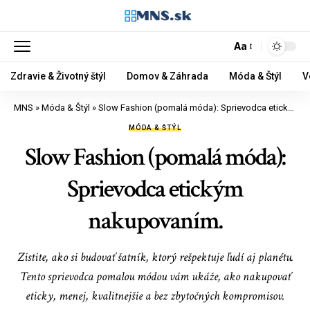
Aa
Zdravie & Životný štýl
Domov & Záhrada
Móda & Štýl
V
MNS
»
Móda & Štýl
»
Slow Fashion (pomalá móda): Sprievodca etickým nakupovaním.
MÓDA & ŠTÝL
Slow Fashion (pomalá móda):
Sprievodca etickým
nakupovaním.
Zistite, ako si budovať šatník, ktorý rešpektuje ľudí aj planétu.
Tento sprievodca pomalou módou vám ukáže, ako nakupovať
eticky, menej, kvalitnejšie a bez zbytočných kompromisov.