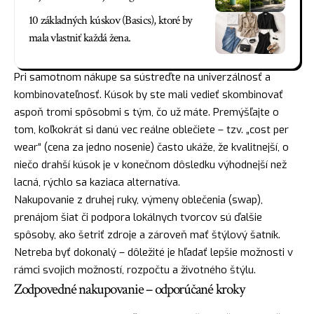
10 základných kúskov (Basics), ktoré by
mala vlastniť každá žena.
Pri samotnom nákupe sa sústreďte na univerzálnosť a
kombinovateľnosť. Kúsok by ste mali vedieť skombinovať
aspoň tromi spôsobmi s tým, čo už máte. Premýšľajte o
tom, koľkokrát si danú vec reálne oblečiete – tzv. „cost per
wear“ (cena za jedno nosenie) často ukáže, že kvalitnejší, o
niečo drahší kúsok je v konečnom dôsledku výhodnejší než
lacná, rýchlo sa kaziaca alternatíva.
Nakupovanie z druhej ruky, výmeny oblečenia (swap),
prenájom šiat či podpora lokálnych tvorcov sú ďalšie
spôsoby, ako šetriť zdroje a zároveň mať štýlový šatník.
Netreba byť dokonalý – dôležité je hľadať lepšie možnosti v
rámci svojich možností, rozpočtu a životného štýlu.
Zodpovedné nakupovanie – odporúčané kroky