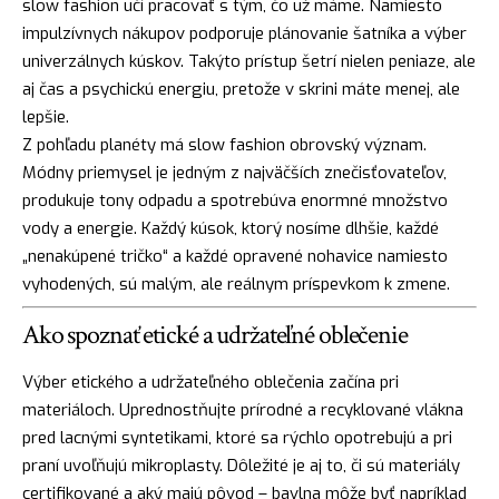
slow fashion učí pracovať s tým, čo už máme. Namiesto
impulzívnych nákupov podporuje plánovanie šatníka a výber
univerzálnych kúskov. Takýto prístup šetrí nielen peniaze, ale
aj čas a psychickú energiu, pretože v skrini máte menej, ale
lepšie.
Z pohľadu planéty má slow fashion obrovský význam.
Módny priemysel je jedným z najväčších znečisťovateľov,
produkuje tony odpadu a spotrebúva enormné množstvo
vody a energie. Každý kúsok, ktorý nosíme dlhšie, každé
„nenakúpené tričko“ a každé opravené nohavice namiesto
vyhodených, sú malým, ale reálnym príspevkom k zmene.
Ako spoznať etické a udržateľné oblečenie
Výber etického a udržateľného oblečenia začína pri
materiáloch. Uprednostňujte prírodné a recyklované vlákna
pred lacnými syntetikami, ktoré sa rýchlo opotrebujú a pri
praní uvoľňujú mikroplasty. Dôležité je aj to, či sú materiály
certifikované a aký majú pôvod – bavlna môže byť napríklad