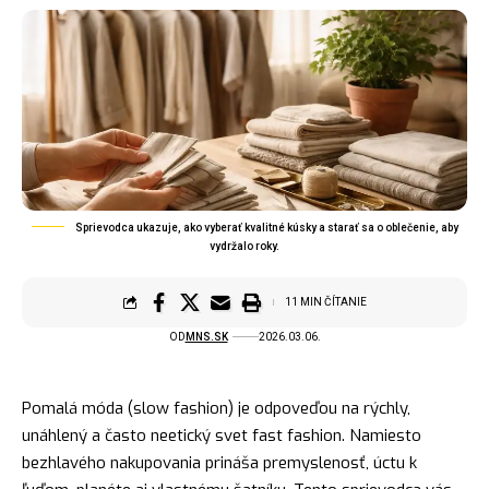
Sprievodca ukazuje, ako vyberať kvalitné kúsky a starať sa o oblečenie, aby
vydržalo roky.
11 MIN ČÍTANIE
OD
MNS.SK
2026.03.06.
Pomalá móda (slow fashion) je odpoveďou na rýchly,
unáhlený a často neetický svet fast fashion. Namiesto
bezhlavého nakupovania prináša premyslenosť, úctu k