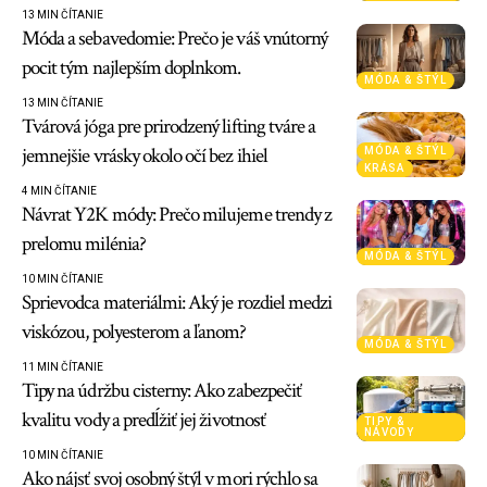
13 MIN ČÍTANIE
Móda a sebavedomie: Prečo je váš vnútorný
pocit tým najlepším doplnkom.
MÓDA & ŠTÝL
13 MIN ČÍTANIE
Tvárová jóga pre prirodzený lifting tváre a
jemnejšie vrásky okolo očí bez ihiel
MÓDA & ŠTÝL
KRÁSA
4 MIN ČÍTANIE
Návrat Y2K módy: Prečo milujeme trendy z
prelomu milénia?
MÓDA & ŠTÝL
10 MIN ČÍTANIE
Sprievodca materiálmi: Aký je rozdiel medzi
viskózou, polyesterom a ľanom?
MÓDA & ŠTÝL
11 MIN ČÍTANIE
Tipy na údržbu cisterny: Ako zabezpečiť
kvalitu vody a predĺžiť jej životnosť
TIPY &
NÁVODY
10 MIN ČÍTANIE
Ako nájsť svoj osobný štýl v mori rýchlo sa