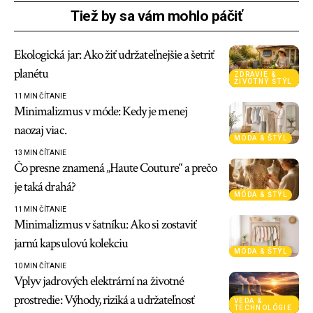
Tiež by sa vám mohlo páčiť
Ekologická jar: Ako žiť udržateľnejšie a šetriť
planétu
ZDRAVIE &
ŽIVOTNÝ ŠTÝL
11 MIN ČÍTANIE
Minimalizmus v móde: Kedy je menej
naozaj viac.
MÓDA & ŠTÝL
13 MIN ČÍTANIE
Čo presne znamená „Haute Couture“ a prečo
je taká drahá?
MÓDA & ŠTÝL
11 MIN ČÍTANIE
Minimalizmus v šatníku: Ako si zostaviť
jarnú kapsulovú kolekciu
MÓDA & ŠTÝL
10 MIN ČÍTANIE
Vplyv jadrových elektrární na životné
prostredie: Výhody, riziká a udržateľnosť
VEDA &
TECHNOLÓGIE