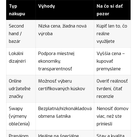
Typ
Výhody
Na čo si dať
nákupu
pozor
Second
Nízka cena, žiadna nová
Kúpiť len to, čo
hand /
výroba
reálne
bazár
využijete
Lokálni
Podpora miestnej
Vyššia cena –
dizajnéri
ekonomiky,
kupovať
transparentnosť
premyslene
Online
Možnosť výberu
Overiť reálnosť
udržateľné
certifikovaných kúskov
tvrdení, čítať
značky
recenzie
Swapy
Bezplatná/nízkonákladová
Nenosiť domov
(výmeny
obmena šatníka
viac, než ste
oblečenia)
priniesli
Prenájom
Ideálne na špeciálne
Stav a kvalita