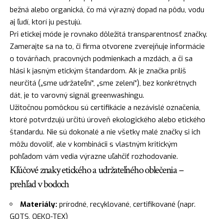
bežná alebo organická, čo má výrazný dopad na pôdu, vodu
aj ľudí, ktorí ju pestujú.
Pri etickej móde je rovnako dôležitá transparentnosť značky.
Zamerajte sa na to, či firma otvorene zverejňuje informácie
o továrňach, pracovných podmienkach a mzdách, a či sa
hlási k jasným etickým štandardom. Ak je značka príliš
neurčitá („sme udržateľní“, „sme zelení“), bez konkrétnych
dát, je to varovný signál greenwashingu.
Užitočnou pomôckou sú certifikácie a nezávislé označenia,
ktoré potvrdzujú určitú úroveň ekologického alebo etického
štandardu. Nie sú dokonalé a nie všetky malé značky si ich
môžu dovoliť, ale v kombinácii s vlastným kritickým
pohľadom vám vedia výrazne uľahčiť rozhodovanie.
Kľúčové znaky etického a udržateľného oblečenia –
prehľad v bodoch
Materiály:
prírodné, recyklované, certifikované (napr.
GOTS, OEKO-TEX)