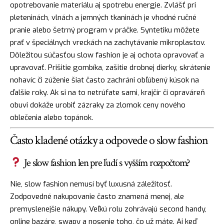
opotrebovanie materiálu aj spotrebu energie. Zvlášť pri
pleteninách, vlnách a jemných tkaninách je vhodné ručné
pranie alebo šetrný program v práčke. Syntetiku môžete
prať v špeciálnych vreckách na zachytávanie mikroplastov.
Dôležitou súčasťou slow fashion je aj ochota opravovať a
upravovať. Prišitie gombíka, zašitie drobnej dierky, skrátenie
nohavíc či zúženie šiat často zachráni obľúbený kúsok na
ďalšie roky. Ak si na to netrúfate sami, krajčír či opraváreň
obuvi dokáže urobiť zázraky za zlomok ceny nového
oblečenia alebo topánok.
Často kladené otázky a odpovede o slow fashion
Je slow fashion len pre ľudí s vyšším rozpočtom?
Nie, slow fashion nemusí byť luxusná záležitosť.
Zodpovedné nakupovanie často znamená menej, ale
premyslenejšie nákupy. Veľkú rolu zohrávajú second handy,
online bazáre, swapy a nosenie toho, čo už máte. Aj keď