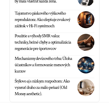
by mala vlastniť každá žena.
Tajomstvo páskového výškového
reproduktora: Ako zlepšuje zvukový
zážitok v Hi-Fi systémoch
Použitie a výhody SMR valca:
techniky, bežné chyby a optimalizácia
regenerácie pre športovcov
Mechanizmy devízového trhu: Úloha
účastníkov a formovanie menových
kurzov
Štýlovo aj s nízkym rozpočtom: Ako
vyzerať draho za málo peňazí (Old
Money aesthetic).