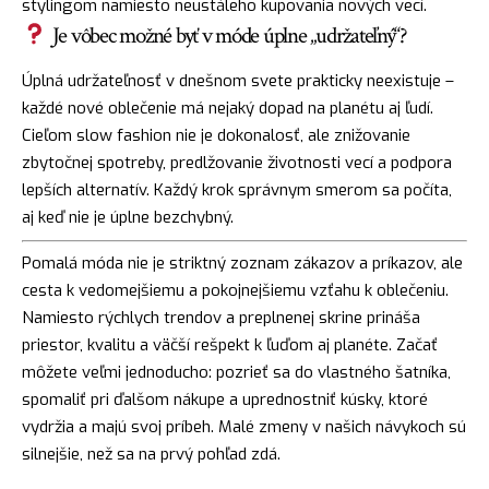
stylingom namiesto neustáleho kupovania nových vecí.
Je vôbec možné byť v móde úplne „udržateľný“?
Úplná udržateľnosť v dnešnom svete prakticky neexistuje –
každé nové oblečenie má nejaký dopad na planétu aj ľudí.
Cieľom slow fashion nie je dokonalosť, ale znižovanie
zbytočnej spotreby, predlžovanie životnosti vecí a podpora
lepších alternatív. Každý krok správnym smerom sa počíta,
aj keď nie je úplne bezchybný.
Pomalá móda nie je striktný zoznam zákazov a príkazov, ale
cesta k vedomejšiemu a pokojnejšiemu vzťahu k oblečeniu.
Namiesto rýchlych trendov a preplnenej skrine prináša
priestor, kvalitu a väčší rešpekt k ľuďom aj planéte. Začať
môžete veľmi jednoducho: pozrieť sa do vlastného šatníka,
spomaliť pri ďalšom nákupe a uprednostniť kúsky, ktoré
vydržia a majú svoj príbeh. Malé zmeny v našich návykoch sú
silnejšie, než sa na prvý pohľad zdá.