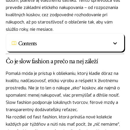
ľuďom, planéte aj vlastnému šatníku. Tento sprievodca vás
prevedie základmi etického nakupovania – od rozpoznania
kvalitných kúskov, cez zodpovedné rozhodovanie pri
nákupoch, až po starostlivosť o oblečenie tak, aby vám
slúžilo roky, nie mesiace.
Contents
Čo je slow fashion a prečo na nej záleží
Pomalá móda je prístup k obliekaniu, ktorý kladie dôraz na
kvalitu, nadčasovosť, etickú výrobu a rešpekt k životnému
prostrediu. Nie je to len o nákupe „eko“ kúskov, ale najmä o
spomalení: menej nakupovať, viac premýšľať a dlhšie nosiť.
Slow fashion podporuje lokálnych tvorcov, férové mzdy a
transparentný dodávateľský reťazec.
Na rozdiel od fast fashion, ktorá prináša nové kolekcie
každých pár týždňov a núti nás mať pocit, že „nič nemáme“,