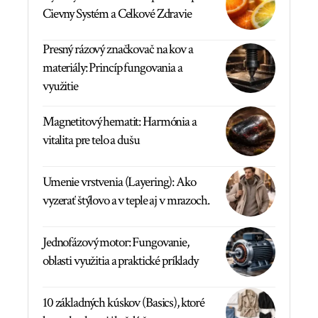
Cievny Systém a Celkové Zdravie
Presný rázový značkovač na kov a
materiály: Princíp fungovania a
využitie
Magnetitový hematit: Harmónia a
vitalita pre telo a dušu
Umenie vrstvenia (Layering): Ako
vyzerať štýlovo a v teple aj v mrazoch.
Jednofázový motor: Fungovanie,
oblasti využitia a praktické príklady
10 základných kúskov (Basics), ktoré