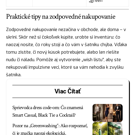
„green“
Praktické tipy na zodpovedné nakupovanie
Zodpovedné nakupovanie nezačína v obchode, ale doma – v
skrini. Skôr než si čokoľvek kúpite, urobte si inventúru: čo
naozaj nosíte, čo roky stojí a čo vám v šatníku chýba. Vďaka
tomu zistíte, či nový kúsok potrebujete, alebo len riešite
nudu či náladu. Pomôže aj vytvorenie „wish listu“, aby ste
nekupovali impulzívne veci, ktoré sa vám nehodia k zvyšku
šatníka.
Viac Čítať
Sprievodca dress code-om: Čo znamená
Smart Casual, Black Tie a Cocktail?
Pozor na „Greenwashing“: Ako rozpoznať,
či je značka naozaj ekologická.