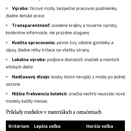
Výroba:
férové mzdy, bezpečné pracovné podmienky,
žiadne detské práce
Transparentnosť:
uvedené krajiny a továrne výroby,
konkrétne informácie, nie prázdne slogany
Kvalita spracovania:
pevné švy, odolné gombíky a
zipsy, žiadne nitky trčiace na všetky strany
Lokálna výroba:
podpora domácich značiek a menších
etických dielní
Nadčasový dizajn:
kúsky, ktoré nevyjdú z módy po jednej
sezóne
Nižšia frekvencia kolekcií:
značka nechrlí neustále nové
modely každý mesiac
Príklady rozdielov v materiáloch a označeniach
Kritérium
Lepšia voľba
Horšia voľba