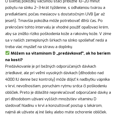
U svetlej pokožky väčšinou stačí približne 10–20 minút
pobytu na slnku 2–3-krát týždenne, s odhalenou tvárou a
predlaktiami, počas mesiacov s dostatočným UVB (jar až
jeseň). Tmavšia pokožka môže potrebovať dlhší čas. Po
prekročení tohto intervalu je vhodné použiť opaľovací krém,
aby sa znížilo riziko poškodenia kože a rakoviny kože. V zime
sa v našich zemepisných šírkach na slnko spoliehať nedá a
treba viac myslieť na stravu a doplnky.
Môžem sa vitamínom D „predávkovať“, ak ho beriem
na kosti?
Predávkovanie je pri bežných odporúčaných dávkach
zriedkavé, ale pri veľmi vysokých dávkach (dlhodobo nad
4000 IU denne bez kontroly) môže dôjsť k nadbytku vápnika
v krvi, nevoľnostiam, poruchám rytmu srdca či poškodeniu
obličiek. Preto je dôležité neprekračovať odporúčané dávky a
pri dlhodobom užívaní vyšších množstiev vitamínu D
sledovať hladinu v krvi a konzultovať postup s lekárom,
najmä ak užívate aj iné lieky alebo máte ochorenie obličiek.