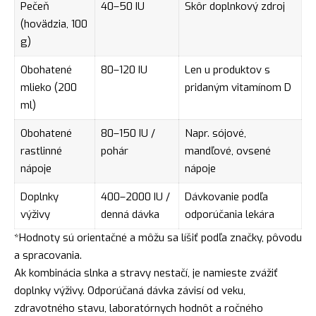
Pečeň
40–50 IU
Skôr doplnkový zdroj
(hovädzia, 100
g)
Obohatené
80–120 IU
Len u produktov s
mlieko (200
pridaným vitamínom D
ml)
Obohatené
80–150 IU /
Napr. sójové,
rastlinné
pohár
mandľové, ovsené
nápoje
nápoje
Doplnky
400–2000 IU /
Dávkovanie podľa
výživy
denná dávka
odporúčania lekára
*Hodnoty sú orientačné a môžu sa líšiť podľa značky, pôvodu
a spracovania.
Ak kombinácia slnka a stravy nestačí, je namieste zvážiť
doplnky výživy. Odporúčaná dávka závisí od veku,
zdravotného stavu, laboratórnych hodnôt a ročného