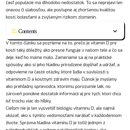
časť populácie má dlhodobo nedostatok. To sa neprejaví len
únavou či slabosťou, ale postupne aj zhoršenou kvalitou
kostí, bolesťami a zvýšeným rizikom zlomenín.
Contents
V tomto článku sa pozrieme na to, prečo je vitamín D pre
kosti taký dôležitý, ako presne funguje v našom tele a čo sa
deje, keď ho máme málo. Zameriame sa aj na praktické
spôsoby, ako si jeho hladinu prirodzene dopĺňať a udržať, a
odpovieme na časté otázky, ktoré ľudia v súvislosti s
vitamínom D a kostným zdravím majú. Článok je myslený
ako prehľadný sprievodca, ktorému porozumie laik, no
zároveň ponúkne dostatok informácií aj pre tých, ktorí chcú
ísť trochu viac do hĺbky.
Cieľom nie je len vysvetliť biológiu vitamínu D, ale najmä
ukázať, ako s týmito vedomosťami narábať v každodennom
živote. Správna hladina vitamínu D je totiž jedným z
najjednoduchších a pritom najúčinnejších krokov, ako