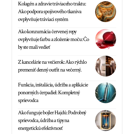
Kolagén a zdravie tráviaceho traktu:
Ako podpora spojivového tkaniva
ovplyvňuje tráviaci systém
Ako konzumácia červenej repy
ovplyvňuje farbu a zloženie moču: Čo
by ste mali vedieť
Z kancelárie na večierok: Ako rýchlo
premeniť denný outfit na večerný.
Funkcia, inštalácia, údržba a aplikácie
ponorných čerpadiel: Kompletný
sprievodca
Ako funguje bojler Hajdú: Podrobný
sprievodca, údržba a tipy na
energetickú efektívnosť