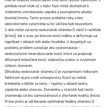
mierne svalové bolesti alebo zhoršenú fyzickú výkonnosť. Z
pohľadu kostí však už v tejto fáze môže dochádzať k
zníženému vstrebávaniu vápnika a postupnému úbytku
kostnej hmoty. Tento proces prebieha roky a bez
laboratórneho vyšetrenia si ho väčšina ľudí neuvedomí.
U detí môže výrazný nedostatok vitamínu D viesť k rachitíde
(krivici). Ide o stav, pri ktorom kosti mäknú a deformujú sa,
napríklad v oblasti nôh alebo hrudníka. U dospelých sa
podobný problém označuje ako osteomalácia –
nedostatočné mineralizovanie kostí, ktoré sa prejavuje
difúznymi bolesťami kostí, slabosťou svalov a zvýšeným
rizikom zlomenín.
Dlhodobý nedostatok vitamínu D je významným rizikovým
faktorom aj pre vznik osteoporózy. Kosti sú redšie,
krehkejšie a ľahšie sa lámu – typicky v oblasti bedra,
zápästia alebo stavcov. Zlomeniny u starších ľudí často
znamenajú stratu samostatnosti a zhoršenie kvality života.
Práve preto je udržiavanie optimálnej hladiny vitamínu D