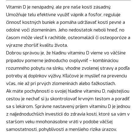
Vitamín D je nenápadný, ale pre naše kosti zásadný.
Umožňuje telu efektívne využiť vápnik a fosfor, reguluje
činnosť kostných buniek a pomáha udržiavať kosti pevné a
odolné voči zlomeninám. Jeho nedostatok nebolí hneď, no
časom môže viesť k rachitíde, osteomalácii či osteoporóze a
výrazne zhoršiť kvalitu života.
Dobrou správou je, že hladinu vitamínu D vieme vo väčšine
prípadov pomerne jednoducho ovplyvniť – kombináciou
rozumného pobytu na slnku, vhodne zvolenej stravy a podľa
potreby aj doplnkov výživy. Kľúčové je myslieť na prevenciu
včas, nie až pri prvých zlomeninách alebo ťažkostiach.
Ak máte pochybnosti o svojej hladine vitamínu D, najistejšou
cestou je nechať si ju skontrolovať krvným testom a poradiť
sa s lekárom. Správne nastavený príjem vitamínu D je jednou
z najjednoduchších investícií do zdravia kostí, ktoré sa vám v
staršom veku mnohonásobne vráti v podobe väčšej
samostatnosti, pohyblivosti a menšieho rizika úrazov.