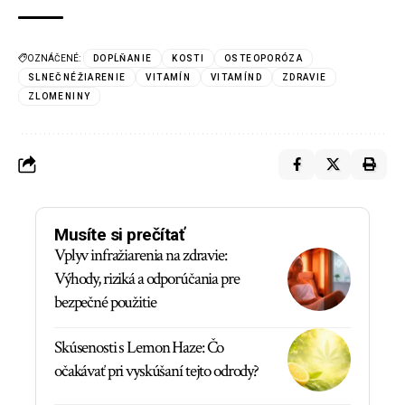
OZNÁČENÉ:
DOPĹŇANIE
KOSTI
OSTEOPORÓZA
SLNEČNÉŽIARENIE
VITAMÍN
VITAMÍND
ZDRAVIE
ZLOMENINY
Musíte si prečítať
Vplyv infražiarenia na zdravie:
Výhody, riziká a odporúčania pre
bezpečné použitie
Skúsenosti s Lemon Haze: Čo
očakávať pri vyskúšaní tejto odrody?