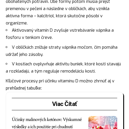
obohatených potravín. Obe formy potom musia prejsť
premenou v pečeni a následne v obličkách, aby vznikla
aktívna forma – kalcitriol, ktorá skutočne pôsobí v
organizme.
Aktivovaný vitamín D zvyšuje vstrebávanie vápnika a
fosforu v tenkom čreve.
V obličkách znižuje straty vápnika močom, čím pomáha
udržať jeho zásoby.
V kostiach ovplyvňuje aktivitu buniek, ktoré kosti stavajú
a rozkladajú, a tým reguluje remodeláciu kostí.
Kľúčové procesy pri účinku vitamínu D možno zhrnúť aj v
prehľadnej tabuľke:
Viac Čítať
Účinky malinových ketónov: Výskumné
výsledky a ich použitie pri chudnutí