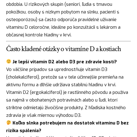
obdobia. U rizikových skupín (seniori, ľudia s tmavou
pokožkou, osoby s nízkym pobytom na slnku, pacienti s
osteoporózou) sa často odporúča pravidelné užívanie
vitamínu D celoročne, ideálne po konzultácii s lekárom a
občasnej kontrole hladiny v krvi.
Často kladené otázky o vitamíne D a kostiach
Je lepší vitamín D2 alebo D3 pre zdravie kostí?
Vo väčšine prípadov sa uprednostňuje vitamín D3
(cholekalciferol), pretože sa v tele účinnejšie premieňa na
aktívnu formu a dlhšie udržiava stabilnú hladinu v krvi.
Vitamín D2 (ergokalciferol) je rastlinného pôvodu a používa
sa najmä v obohatených potravinách alebo u ľudí, ktorí
striktne odmietajú živočíšne produkty. Z hľadiska kostného
zdravia je však miernou výhodou D3.
Koľko slnka potrebujem na dostatok vitamínu D bez
rizika spálenia?