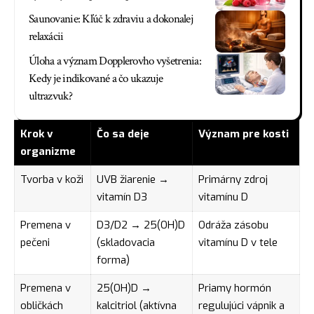
Saunovanie: Kľúč k zdraviu a dokonalej
relaxácii
Úloha a význam Dopplerovho vyšetrenia:
Kedy je indikované a čo ukazuje
ultrazvuk?
Krok v
Čo sa deje
Význam pre kosti
organizme
Tvorba v koži
UVB žiarenie →
Primárny zdroj
vitamín D3
vitamínu D
Premena v
D3/D2 → 25(OH)D
Odráža zásobu
pečeni
(skladovacia
vitamínu D v tele
forma)
Premena v
25(OH)D →
Priamy hormón
obličkách
kalcitriol (aktívna
regulujúci vápnik a