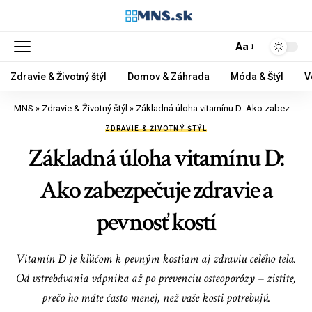
Aa
Zdravie & Životný štýl
Domov & Záhrada
Móda & Štýl
V
MNS
»
Zdravie & Životný štýl
»
Základná úloha vitamínu D: Ako zabezpečuje zdravie a pevnosť kostí
ZDRAVIE & ŽIVOTNÝ ŠTÝL
Základná úloha vitamínu D:
Ako zabezpečuje zdravie a
pevnosť kostí
Vitamín D je kľúčom k pevným kostiam aj zdraviu celého tela.
Od vstrebávania vápnika až po prevenciu osteoporózy – zistite,
prečo ho máte často menej, než vaše kosti potrebujú.