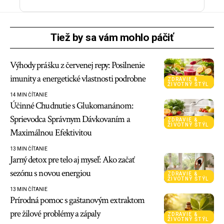
Tiež by sa vám mohlo páčiť
Výhody prášku z červenej repy: Posilnenie
imunity a energetické vlastnosti podrobne
ZDRAVIE &
ŽIVOTNÝ ŠTÝL
14 MIN ČÍTANIE
Účinné Chudnutie s Glukomanánom:
Sprievodca Správnym Dávkovaním a
ZDRAVIE &
ŽIVOTNÝ ŠTÝL
Maximálnou Efektivitou
13 MIN ČÍTANIE
Jarný detox pre telo aj myseľ: Ako začať
sezónu s novou energiou
ZDRAVIE &
ŽIVOTNÝ ŠTÝL
13 MIN ČÍTANIE
Prírodná pomoc s gaštanovým extraktom
pre žilové problémy a zápaly
ZDRAVIE &
ŽIVOTNÝ ŠTÝL