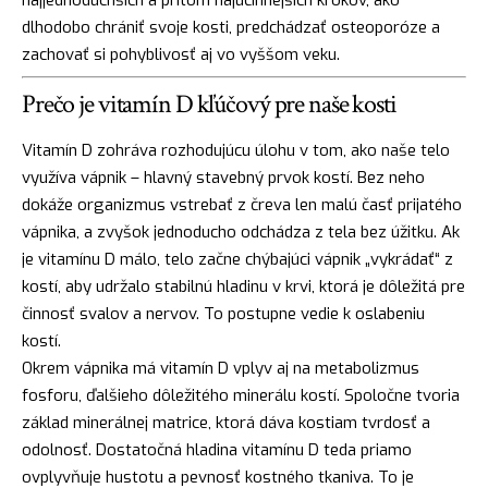
dlhodobo chrániť svoje kosti, predchádzať osteoporóze a
zachovať si pohyblivosť aj vo vyššom veku.
Prečo je vitamín D kľúčový pre naše kosti
Vitamín D zohráva rozhodujúcu úlohu v tom, ako naše telo
využíva vápnik – hlavný stavebný prvok kostí. Bez neho
dokáže organizmus vstrebať z čreva len malú časť prijatého
vápnika, a zvyšok jednoducho odchádza z tela bez úžitku. Ak
je vitamínu D málo, telo začne chýbajúci vápnik „vykrádať“ z
kostí, aby udržalo stabilnú hladinu v krvi, ktorá je dôležitá pre
činnosť svalov a nervov. To postupne vedie k oslabeniu
kostí.
Okrem vápnika má vitamín D vplyv aj na metabolizmus
fosforu, ďalšieho dôležitého minerálu kostí. Spoločne tvoria
základ minerálnej matrice, ktorá dáva kostiam tvrdosť a
odolnosť. Dostatočná hladina vitamínu D teda priamo
ovplyvňuje hustotu a pevnosť kostného tkaniva. To je