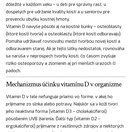
dôležité v každom veku – u detí pre správny rast, u
dospelých pre udržanie kvality kostí a u seniorov pre
prevenciu úbytku kostnej hmoty.
Vitamín D navyše pôsobí aj na kostné bunky – osteoblasty
(ktoré kosti tvoria) a osteoklasty (ktoré kosti odbúravajú).
Pomáha udržiavať rovnováhu medzi tvorbou novej kosti a
odbúravaním starej. Ak je tejto látky nedostatok, rovnováha
sa narúša v neprospech tvorby kostí, čo časom zvyšuje
riziko osteoporózy a zlomenín aj pri menších úrazoch či
pádoch.
Mechanizmus účinku vitamínu D v organizme
Vitamín D v tele nefunguje priamo vo forme, v akej ho
prijímame zo slnka alebo potravy. Najskôr sa v koži tvorí
jeho neaktívna forma (vitamín D3 – cholekalciferol)
pôsobením UVB žiarenia. Ďalší typ (vitamín D2 –
ergokalciferol) prijímame z rastlinných zdrojov a niektorých