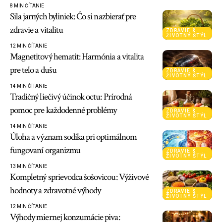
8 MIN ČÍTANIE
Sila jarných byliniek: Čo si nazbierať pre
zdravie a vitalitu
ZDRAVIE &
ŽIVOTNÝ ŠTÝL
12 MIN ČÍTANIE
Magnetitový hematit: Harmónia a vitalita
pre telo a dušu
ZDRAVIE &
ŽIVOTNÝ ŠTÝL
14 MIN ČÍTANIE
Tradičný liečivý účinok octu: Prírodná
pomoc pre každodenné problémy
ZDRAVIE &
ŽIVOTNÝ ŠTÝL
14 MIN ČÍTANIE
Úloha a význam sodíka pri optimálnom
fungovaní organizmu
ZDRAVIE &
ŽIVOTNÝ ŠTÝL
13 MIN ČÍTANIE
Kompletný sprievodca šošovicou: Výživové
hodnoty a zdravotné výhody
ZDRAVIE &
ŽIVOTNÝ ŠTÝL
12 MIN ČÍTANIE
Výhody miernej konzumácie piva: