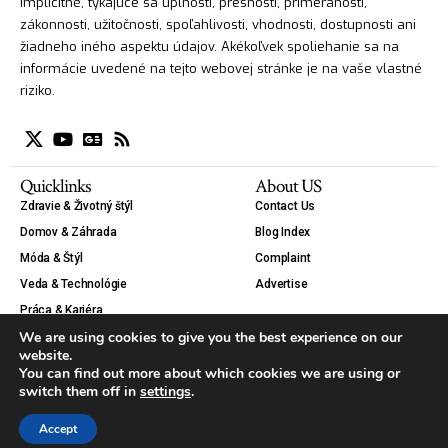
implicitné, týkajúce sa úplnosti, presnosti, primeranosti,
zákonnosti, užitočnosti, spoľahlivosti, vhodnosti, dostupnosti ani
žiadneho iného aspektu údajov. Akékoľvek spoliehanie sa na
informácie uvedené na tejto webovej stránke je na vaše vlastné
riziko.
Quicklinks
About US
Zdravie & Životný štýl
Contact Us
Domov & Záhrada
Blog Index
Móda & Štýl
Complaint
Veda & Technológie
Advertise
Práca & Kariéra
We are using cookies to give you the best experience on our
Krása
website.
Auto & Moto
You can find out more about which cookies we are using or
Tipy & Návody
switch them off in
settings
.
Accept