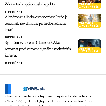
Zdravotné a spoločenské aspekty
ZDRAVIE &
ŽIVOTNÝ ŠTÝL
11 MIN ČÍTANIE
Alendronát a liečba osteoporózy: Prečo je
tento liek nevyhnutný pri liečbe rednutia
ZDRAVIE &
ŽIVOTNÝ ŠTÝL
kostí?
10 MIN ČÍTANIE
Syndróm vyhorenia (Burnout): Ako
rozoznať prvé varovné signály a zachrániť si
ZDRAVIE &
ŽIVOTNÝ ŠTÝL
kariéru.
15 MIN ČÍTANIE
Informácie uvedené na tejto webovej stránke slúžia len na
zábavné účely. Neposkytujeme žiadne záruky, výslovné ani