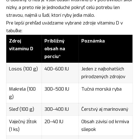
nízky, a preto nie je jednoduché pokryť celú potrebu len
stravou, najmä u ľudí, ktorí ryby jedia málo.
Pre lepší prehľad uvádzame vybrané zdroje vitamínu D v
tabuľke:
Zdroj
Približný
Poznámka
vitamínu D
obsah na
porciu*
Losos (100 g)
400–600 IU
Jeden z najbohatších
prirodzených zdrojov
Makrela (100
300–500 IU
Tučná morská ryba
g)
Sleď (100 g)
300–400 IU
Čerstvý aj marinovaný
Vaječný žĺtok
20–40 IU
Obsah závisí od krmiva
(1 ks)
sliepok