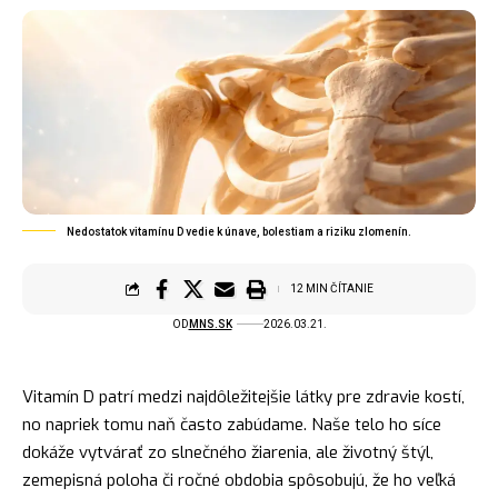
Nedostatok vitamínu D vedie k únave, bolestiam a riziku zlomenín.
12 MIN ČÍTANIE
OD
MNS.SK
2026.03.21.
Vitamín D patrí medzi najdôležitejšie látky pre zdravie kostí,
no napriek tomu naň často zabúdame. Naše telo ho síce
dokáže vytvárať zo slnečného žiarenia, ale životný štýl,
zemepisná poloha či ročné obdobia spôsobujú, že ho veľká