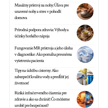
Masážny prístroj na nohy: Úľava pre
unavené nohy a stres v pohodlí
domova
Prírodná podpora zdravia: Výhody a
účinky horkého nápoja
Fungovanie MR prístroja a jeho úloha
v diagnostike: Ako pomáha presnému
vyšetreniu pacienta
Tipy na údržbu cisterny: Ako
zabezpečiť kvalitu vody a predĺžiť jej
životnosť
Riziká infračerveného žiarenia pre
zdravie a ako sa chrániť: Čo môžeme
urobiť pre bezpečnosť?