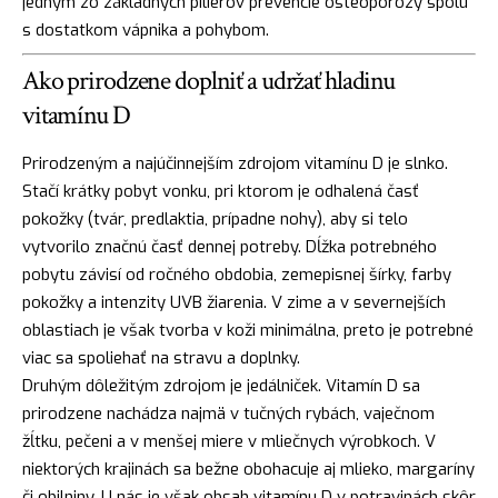
jedným zo základných pilierov prevencie osteoporózy spolu
s dostatkom vápnika a pohybom.
Ako prirodzene doplniť a udržať hladinu
vitamínu D
Prirodzeným a najúčinnejším zdrojom vitamínu D je slnko.
Stačí krátky pobyt vonku, pri ktorom je odhalená časť
pokožky (tvár, predlaktia, prípadne nohy), aby si telo
vytvorilo značnú časť dennej potreby. Dĺžka potrebného
pobytu závisí od ročného obdobia, zemepisnej šírky, farby
pokožky a intenzity UVB žiarenia. V zime a v severnejších
oblastiach je však tvorba v koži minimálna, preto je potrebné
viac sa spoliehať na stravu a doplnky.
Druhým dôležitým zdrojom je jedálniček. Vitamín D sa
prirodzene nachádza najmä v tučných rybách, vaječnom
žĺtku, pečeni a v menšej miere v mliečnych výrobkoch. V
niektorých krajinách sa bežne obohacuje aj mlieko, margaríny
či obilniny. U nás je však obsah vitamínu D v potravinách skôr