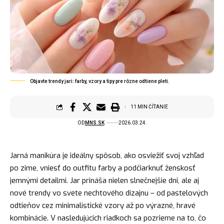
Objavte trendy jari: farby, vzory a tipy pre rôzne odtiene pleti.
11 MIN ČÍTANIE
OD
MNS.SK
2026.03.24.
Jarná manikúra je ideálny spôsob, ako osviežiť svoj vzhľad
po zime, vniesť do outfitu farby a podčiarknuť ženskosť
jemnými detailmi. Jar prináša nielen slnečnejšie dni, ale aj
nové trendy vo svete nechtového dizajnu – od pastelových
odtieňov cez minimalistické vzory až po výrazné, hravé
kombinácie. V nasledujúcich riadkoch sa pozrieme na to, čo