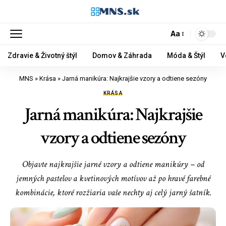
Aa
Zdravie & Životný štýl
Domov & Záhrada
Móda & Štýl
V
MNS
»
Krása
»
Jarná manikúra: Najkrajšie vzory a odtiene sezóny
KRÁSA
Jarná manikúra: Najkrajšie
vzory a odtiene sezóny
Objavte najkrajšie jarné vzory a odtiene manikúry – od
jemných pastelov a kvetinových motívov až po hravé farebné
kombinácie, ktoré rozžiaria vaše nechty aj celý jarný šatník.