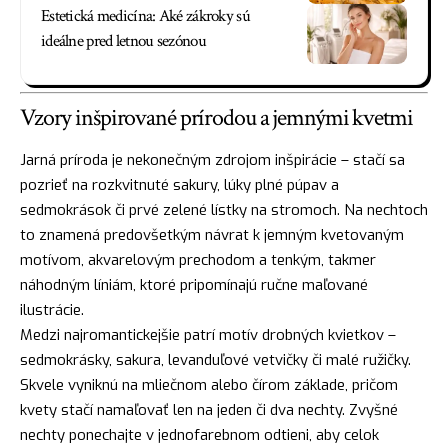
Estetická medicína: Aké zákroky sú
ideálne pred letnou sezónou
Vzory inšpirované prírodou a jemnými kvetmi
Jarná príroda je nekonečným zdrojom inšpirácie – stačí sa
pozrieť na rozkvitnuté sakury, lúky plné púpav a
sedmokrások či prvé zelené lístky na stromoch. Na nechtoch
to znamená predovšetkým návrat k jemným kvetovaným
motívom, akvarelovým prechodom a tenkým, takmer
náhodným líniám, ktoré pripomínajú ručne maľované
ilustrácie.
Medzi najromantickejšie patrí motív drobných kvietkov –
sedmokrásky, sakura, levanduľové vetvičky či malé ružičky.
Skvele vyniknú na mliečnom alebo čírom základe, pričom
kvety stačí namaľovať len na jeden či dva nechty. Zvyšné
nechty ponechajte v jednofarebnom odtieni, aby celok