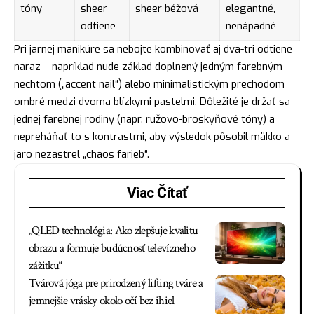
tóny
sheer
sheer béžová
elegantné,
odtiene
nenápadné
Pri jarnej manikúre sa nebojte kombinovať aj dva-tri odtiene
naraz – napríklad nude základ doplnený jedným farebným
nechtom („accent nail“) alebo minimalistickým prechodom
ombré medzi dvoma blízkymi pastelmi. Dôležité je držať sa
jednej farebnej rodiny (napr. ružovo-broskyňové tóny) a
nepreháňať to s kontrastmi, aby výsledok pôsobil mäkko a
jaro nezastrel „chaos farieb“.
Viac Čítať
„QLED technológia: Ako zlepšuje kvalitu
obrazu a formuje budúcnosť televízneho
zážitku“
Tvárová jóga pre prirodzený lifting tváre a
jemnejšie vrásky okolo očí bez ihiel