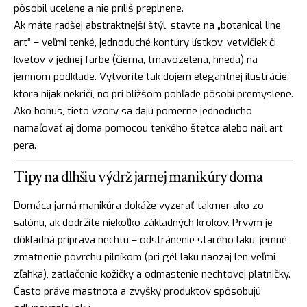
pôsobil ucelene a nie príliš preplnene.
Ak máte radšej abstraktnejší štýl, stavte na „botanical line
art“ – veľmi tenké, jednoduché kontúry lístkov, vetvičiek či
kvetov v jednej farbe (čierna, tmavozelená, hnedá) na
jemnom podklade. Vytvoríte tak dojem elegantnej ilustrácie,
ktorá nijak nekričí, no pri bližšom pohľade pôsobí premyslene.
Ako bonus, tieto vzory sa dajú pomerne jednoducho
namaľovať aj doma pomocou tenkého štetca alebo nail art
pera.
Tipy na dlhšiu výdrž jarnej manikúry doma
Domáca jarná manikúra dokáže vyzerať takmer ako zo
salónu, ak dodržíte niekoľko základných krokov. Prvým je
dôkladná príprava nechtu – odstránenie starého laku, jemné
zmatnenie povrchu pilníkom (pri gél laku naozaj len veľmi
zľahka), zatlačenie kožičky a odmastenie nechtovej platničky.
Často práve mastnota a zvyšky produktov spôsobujú