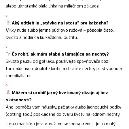
alebo ultratenká biela linka na mliečnom základe.
Aký odtieň je „stávka na istotu“ pre každého?
Milky nude alebo jemná púdrovo ružová – pôsobia čisto,
sviežo a hodia sa ku každému outfitu.
Čo robiť, ak mám slabé a lámajúce sa nechty?
Skúste pauzu od gél laku, používajte spevňovače bez
formaldehydu, doplňte biotín a chráňte nechty pred vodou a
chemikáliami.
Môžem si urobiť jarný kvetovaný dizajn aj bez
skúseností?
Áno, pomôžu vám nálepky, pečiatky alebo jednoduché bodky
(dotting tool) poskladané do tvaru kvetu na jednom nechty.
Jarná manikúra je viac než len sezónny trend – je to malý