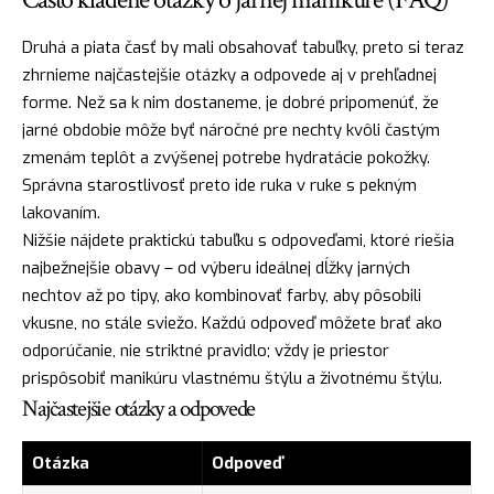
Druhá a piata časť by mali obsahovať tabuľky, preto si teraz
zhrnieme najčastejšie otázky a odpovede aj v prehľadnej
forme. Než sa k nim dostaneme, je dobré pripomenúť, že
jarné obdobie môže byť náročné pre nechty kvôli častým
zmenám teplôt a zvýšenej potrebe hydratácie pokožky.
Správna starostlivosť preto ide ruka v ruke s pekným
lakovaním.
Nižšie nájdete praktickú tabuľku s odpoveďami, ktoré riešia
najbežnejšie obavy – od výberu ideálnej dĺžky jarných
nechtov až po tipy, ako kombinovať farby, aby pôsobili
vkusne, no stále sviežo. Každú odpoveď môžete brať ako
odporúčanie, nie striktné pravidlo; vždy je priestor
prispôsobiť manikúru vlastnému štýlu a životnému štýlu.
Najčastejšie otázky a odpovede
Otázka
Odpoveď