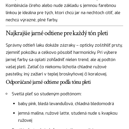
Kombinácia číreho alebo nude základu s jemnou farebnou
linkou je ideálna pre tých, ktorí chcú jar na nechtoch cítiť, ale
nechcú výrazné, plné farby.
Najkrajšie jarné odtiene pre každý tón pleti
Správny odtieň laku dokáže zázraky – opticky zoštíhliť prsty,
zjemniť pokožku a celkovo pôsobiť harmonicky. Pri výbere
jarnej farby sa oplatí zohľadniť nielen trend, ale aj podtón
vašej pleti. Zatiaľ čo niekomu lichotia chladné ružové
pastelky, iný zažiari v teplej broskyňovej či koralovej.
Odporúčané jarné odtiene podľa tónu pleti
Svetlá pleť so studeným podtónom:
baby pink, bledá levanduľová, chladná bledomodrá
jemná malina, ružové latte, studená nude s kvapkou
ružovej