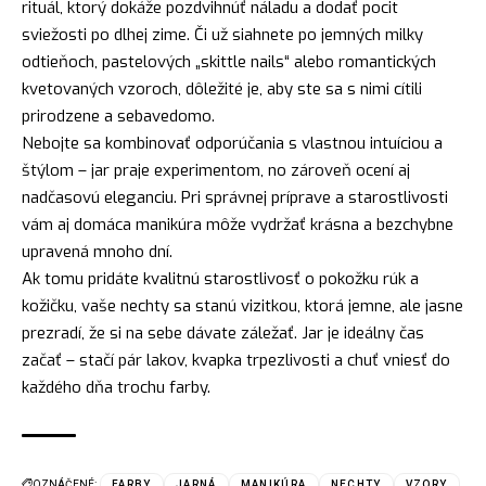
rituál, ktorý dokáže pozdvihnúť náladu a dodať pocit
sviežosti po dlhej zime. Či už siahnete po jemných milky
odtieňoch, pastelových „skittle nails“ alebo romantických
kvetovaných vzoroch, dôležité je, aby ste sa s nimi cítili
prirodzene a sebavedomo.
Nebojte sa kombinovať odporúčania s vlastnou intuíciou a
štýlom – jar praje experimentom, no zároveň ocení aj
nadčasovú eleganciu. Pri správnej príprave a starostlivosti
vám aj domáca manikúra môže vydržať krásna a bezchybne
upravená mnoho dní.
Ak tomu pridáte kvalitnú starostlivosť o pokožku rúk a
kožičku, vaše nechty sa stanú vizitkou, ktorá jemne, ale jasne
prezradí, že si na sebe dávate záležať. Jar je ideálny čas
začať – stačí pár lakov, kvapka trpezlivosti a chuť vniesť do
každého dňa trochu farby.
OZNÁČENÉ:
FARBY
JARNÁ
MANIKÚRA
NECHTY
VZORY