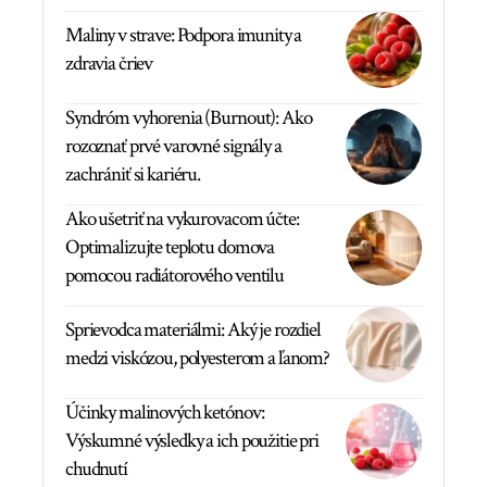
Maliny v strave: Podpora imunity a
zdravia čriev
Syndróm vyhorenia (Burnout): Ako
rozoznať prvé varovné signály a
zachrániť si kariéru.
Ako ušetriť na vykurovacom účte:
Optimalizujte teplotu domova
pomocou radiátorového ventilu
Sprievodca materiálmi: Aký je rozdiel
medzi viskózou, polyesterom a ľanom?
Účinky malinových ketónov:
Výskumné výsledky a ich použitie pri
chudnutí