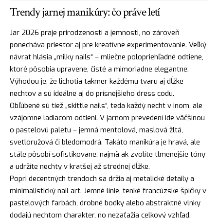
Trendy jarnej manikúry: čo práve letí
Jar 2026 praje prirodzenosti a jemnosti, no zároveň
ponecháva priestor aj pre kreatívne experimentovanie. Veľký
návrat hlásia „milky nails“ – mliečne polopriehľadné odtiene,
ktoré pôsobia upravene, čisté a mimoriadne elegantne.
Výhodou je, že lichotia takmer každému tvaru aj dĺžke
nechtov a sú ideálne aj do prísnejšieho dress codu.
Obľúbené sú tiež „skittle nails“, teda každý necht v inom, ale
vzájomne ladiacom odtieni. V jarnom prevedení ide väčšinou
o pastelovú paletu – jemná mentolová, maslová žltá,
svetloružová či bledomodrá. Takáto manikúra je hravá, ale
stále pôsobí sofistikovane, najmä ak zvolíte tlmenejšie tóny
a udržíte nechty v kratšej až strednej dĺžke.
Popri decentných trendoch sa držia aj metalické detaily a
minimalistický nail art. Jemné línie, tenké francúzske špičky v
pastelových farbách, drobné bodky alebo abstraktné vlnky
dodajú nechtom charakter, no nezaťažia celkový vzhľad.