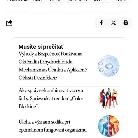
Musíte si prečítať
Výhody a Bezpečnosť Používania
Okténidín Dihydrochloridu:
Mechanizmus Účinku a Aplikačné
Oblasti Dezinfekcie
Ako správne kombinovať vzory a
farby: Sprievodca trendom „Color
Blocking“.
Úloha a význam sodíka pri
optimálnom fungovaní organizmu