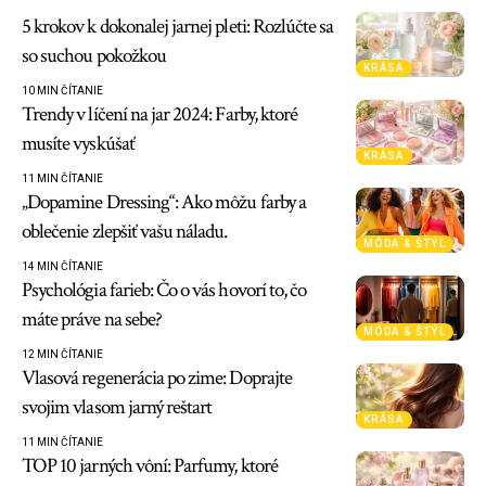
5 krokov k dokonalej jarnej pleti: Rozlúčte sa
so suchou pokožkou
KRÁSA
10 MIN ČÍTANIE
Trendy v líčení na jar 2024: Farby, ktoré
musíte vyskúšať
KRÁSA
11 MIN ČÍTANIE
„Dopamine Dressing“: Ako môžu farby a
oblečenie zlepšiť vašu náladu.
MÓDA & ŠTÝL
14 MIN ČÍTANIE
Psychológia farieb: Čo o vás hovorí to, čo
máte práve na sebe?
MÓDA & ŠTÝL
12 MIN ČÍTANIE
Vlasová regenerácia po zime: Doprajte
svojim vlasom jarný reštart
KRÁSA
11 MIN ČÍTANIE
TOP 10 jarných vôní: Parfumy, ktoré