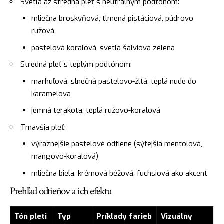
Svetlá až stredná pleť s neutrálnym podtónom:
mliečna broskyňová, tlmená pistáciová, púdrovo
ružová
pastelová koralová, svetlá šalviová zelená
Stredná pleť s teplým podtónom:
marhuľová, slnečná pastelovo-žltá, teplá nude do
karamelova
jemná terakota, teplá ružovo-koralová
Tmavšia pleť:
výraznejšie pastelové odtiene (sýtejšia mentolová,
mangovo-koralová)
mliečna biela, krémová béžová, fuchsiová ako akcent
Prehľad odtieňov a ich efektu
Tón pleti
Typ
Príklady farieb
Vizuálny