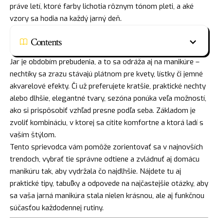
práve letí, ktoré farby lichotia rôznym tónom pleti, a aké
vzory sa hodia na každý jarný deň.
Contents
Jar je obdobím prebudenia, a to sa odráža aj na manikúre –
nechtíky sa zrazu stávajú plátnom pre kvety, lístky či jemné
akvarelové efekty. Či už preferujete kratšie, praktické nechty
alebo dlhšie, elegantné tvary, sezóna ponúka veľa možností,
ako si prispôsobiť vzhľad presne podľa seba. Základom je
zvoliť kombináciu, v ktorej sa cítite komfortne a ktorá ladí s
vaším štýlom.
Tento sprievodca vám pomôže zorientovať sa v najnovších
trendoch, vybrať tie správne odtiene a zvládnuť aj domácu
manikúru tak, aby vydržala čo najdlhšie. Nájdete tu aj
praktické tipy, tabuľky a odpovede na najčastejšie otázky, aby
sa vaša jarná manikúra stala nielen krásnou, ale aj funkčnou
súčasťou každodennej rutiny.