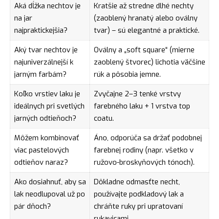
Aká dĺžka nechtov je
Kratšie až stredne dlhé nechty
na jar
(zaoblený hranatý alebo oválny
najpraktickejšia?
tvar) – sú elegantné a praktické.
Aký tvar nechtov je
Oválny a „soft square“ (mierne
najuniverzálnejší k
zaoblený štvorec) lichotia väčšine
jarným farbám?
rúk a pôsobia jemne.
Koľko vrstiev laku je
Zvyčajne 2–3 tenké vrstvy
ideálnych pri svetlých
farebného laku + 1 vrstva top
jarných odtieňoch?
coatu.
Môžem kombinovať
Áno, odporúča sa držať podobnej
viac pastelových
farebnej rodiny (napr. všetko v
odtieňov naraz?
ružovo-broskyňových tónoch).
Ako dosiahnuť, aby sa
Dôkladne odmasťte necht,
lak neodlupoval už po
používajte podkladový lak a
pár dňoch?
chráňte ruky pri upratovaní
rukavicami.