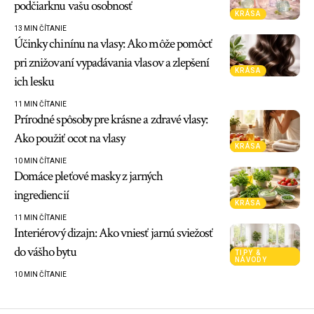
podčiarknu vašu osobnosť
KRÁSA
13 MIN ČÍTANIE
Účinky chinínu na vlasy: Ako môže pomôcť
pri znižovaní vypadávania vlasov a zlepšení
KRÁSA
ich lesku
11 MIN ČÍTANIE
Prírodné spôsoby pre krásne a zdravé vlasy:
Ako použiť ocot na vlasy
KRÁSA
10 MIN ČÍTANIE
Domáce pleťové masky z jarných
ingrediencií
KRÁSA
11 MIN ČÍTANIE
Interiérový dizajn: Ako vniesť jarnú sviežosť
do vášho bytu
TIPY &
NÁVODY
10 MIN ČÍTANIE