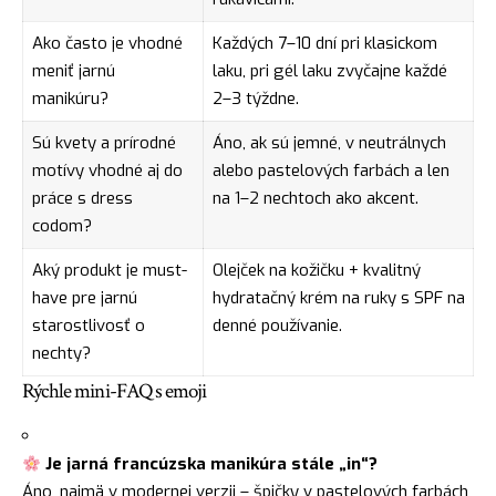
Ako často je vhodné
Každých 7–10 dní pri klasickom
meniť jarnú
laku, pri gél laku zvyčajne každé
manikúru?
2–3 týždne.
Sú kvety a prírodné
Áno, ak sú jemné, v neutrálnych
motívy vhodné aj do
alebo pastelových farbách a len
práce s dress
na 1–2 nechtoch ako akcent.
codom?
Aký produkt je must-
Olejček na kožičku + kvalitný
have pre jarnú
hydratačný krém na ruky s SPF na
starostlivosť o
denné používanie.
nechty?
Rýchle mini-FAQ s emoji
Je jarná francúzska manikúra stále „in“?
Áno, najmä v modernej verzii – špičky v pastelových farbách