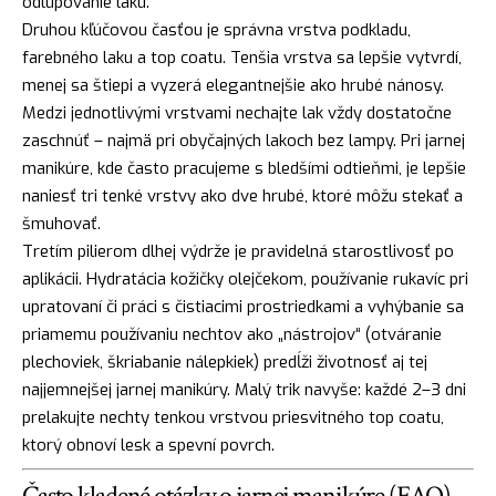
odlupovanie laku.
Druhou kľúčovou časťou je správna vrstva podkladu,
farebného laku a top coatu. Tenšia vrstva sa lepšie vytvrdí,
menej sa štiepi a vyzerá elegantnejšie ako hrubé nánosy.
Medzi jednotlivými vrstvami nechajte lak vždy dostatočne
zaschnúť – najmä pri obyčajných lakoch bez lampy. Pri jarnej
manikúre, kde často pracujeme s bledšími odtieňmi, je lepšie
naniesť tri tenké vrstvy ako dve hrubé, ktoré môžu stekať a
šmuhovať.
Tretím pilierom dlhej výdrže je pravidelná starostlivosť po
aplikácii. Hydratácia kožičky olejčekom, používanie rukavíc pri
upratovaní či práci s čistiacimi prostriedkami a vyhýbanie sa
priamemu používaniu nechtov ako „nástrojov“ (otváranie
plechoviek, škriabanie nálepkiek) predĺži životnosť aj tej
najjemnejšej jarnej manikúry. Malý trik navyše: každé 2–3 dni
prelakujte nechty tenkou vrstvou priesvitného top coatu,
ktorý obnoví lesk a spevní povrch.
Často kladené otázky o jarnej manikúre (FAQ)