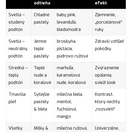
odtieňa
efekt
Svetlá –
Chladné
baby pink,
Zjemnenie,
studený
pastely
levanduľa,
„porcelánové“
podtón
bledomodrá
ruky
Svetlá –
Jemné
broskyňa,
Zdravší vzhľad
neutrálny
teplé
pistácia,
pokožky
podtón
pastely
púdrovo ružová
Stredná –
Teplé
marhuľa,
Zvýraznenie
teplý
nude a
karamelová
opálenia,
podtón
koralové
nude, koralová
svieži look
Tmavšia
Sýtejšie
mliečna biela,
Kontrast,
pleť
pastely
mentol,
ktorý nechty
& biela
fuchsiová,
„rozsvieti“
mango
Všetky
Milky &
mliečna ružová,
Univerzálne,