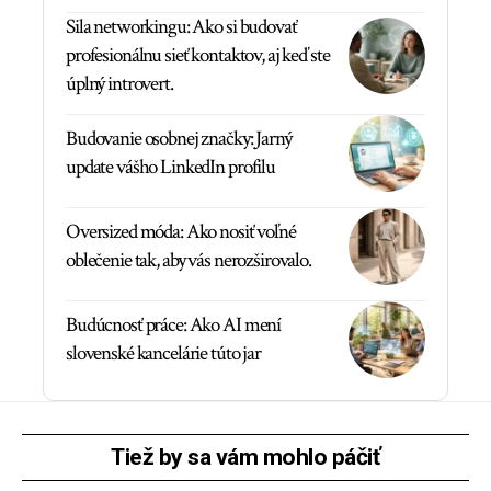
Sila networkingu: Ako si budovať
profesionálnu sieť kontaktov, aj keď ste
úplný introvert.
Budovanie osobnej značky: Jarný
update vášho LinkedIn profilu
Oversized móda: Ako nosiť voľné
oblečenie tak, aby vás nerozširovalo.
Budúcnosť práce: Ako AI mení
slovenské kancelárie túto jar
Tiež by sa vám mohlo páčiť