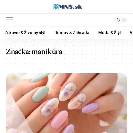
Zdravie & Životný štýl
Domov & Záhrada
Móda & Štýl
V
Značka:
manikúra