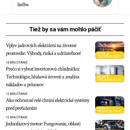
liečbu
Tiež by sa vám mohlo páčiť
Vplyv jadrových elektrární na životné
prostredie: Výhody, riziká a udržateľnosť
VEDA &
TECHNOLÓGIE
13 MIN ČÍTANIE
Prečo si vybrať invertorovú chladničku:
Technológie, hluková úroveň a analýza
VEDA &
TECHNOLÓGIE
nákladov a prínosov
12 MIN ČÍTANIE
Ako ochranné relé chráni elektrické systémy
pred preťažením
VEDA &
TECHNOLÓGIE
12 MIN ČÍTANIE
Jednofázový motor: Fungovanie, oblasti