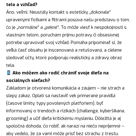
telo a vzhľad?
Áno, veľmi. Neustály kontakt s esteticky „dokonale“
upravenými fotkami a filtrami posúva našu predstavu o tom,
čo je „normálne“ a „pekné“. To môže viesť k nespokojnosti s
vlastným telom, poruchám príjmu potravy či obsesívnej
potrebe upravovať svoj vzhľad. Pomáha pripomínať si, že
veľká časť obsahu je inscenovaná a retušovaná, a cielene
sledovať účty, ktoré podporujú realistický a zdravý obraz
tela.
Ako môžem ako rodič chrániť svoje dieťa na
sociálnych sieťach?
Základom je otvorená komunikácia a záujem – nie strach a
slepý zákaz. Oplatí sa nastaviť vek primerané pravidlá
(časové limity, typy povolených platforiem), byť
informovaný o trendoch a rizikách (challenge, kyberšikana,
grooming) a učiť dieťa kritickému mysleniu. Dôležitá je aj
spoločná dohoda, čo robiť, ak narazí na niečo nepríjemné –
aby vedelo, že za vami môže prísť bez strachu z trestu.