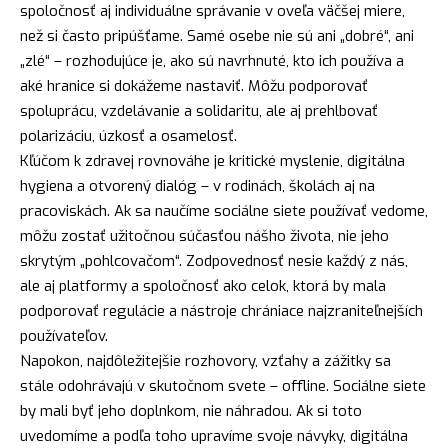
spoločnosť aj individuálne správanie v oveľa väčšej miere,
než si často pripúšťame. Samé osebe nie sú ani „dobré“, ani
„zlé“ – rozhodujúce je, ako sú navrhnuté, kto ich používa a
aké hranice si dokážeme nastaviť. Môžu podporovať
spoluprácu, vzdelávanie a solidaritu, ale aj prehlbovať
polarizáciu, úzkosť a osamelosť.
Kľúčom k zdravej rovnováhe je kritické myslenie, digitálna
hygiena a otvorený dialóg – v rodinách, školách aj na
pracoviskách. Ak sa naučíme sociálne siete používať vedome,
môžu zostať užitočnou súčasťou nášho života, nie jeho
skrytým „pohlcovačom“. Zodpovednosť nesie každý z nás,
ale aj platformy a spoločnosť ako celok, ktorá by mala
podporovať regulácie a nástroje chrániace najzraniteľnejších
používateľov.
Napokon, najdôležitejšie rozhovory, vzťahy a zážitky sa
stále odohrávajú v skutočnom svete – offline. Sociálne siete
by mali byť jeho doplnkom, nie náhradou. Ak si toto
uvedomíme a podľa toho upravíme svoje návyky, digitálna