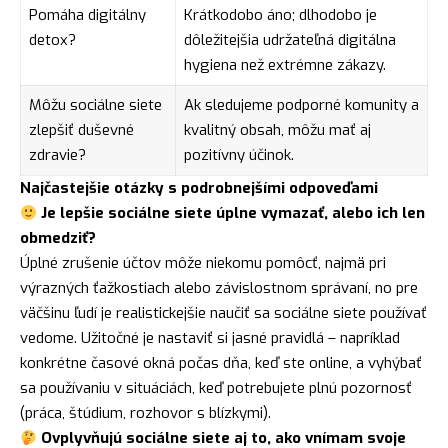
Pomáha digitálny
Krátkodobo áno; dlhodobo je
detox?
dôležitejšia udržateľná digitálna
hygiena než extrémne zákazy.
Môžu sociálne siete
Ak sledujeme podporné komunity a
zlepšiť duševné
kvalitný obsah, môžu mať aj
zdravie?
pozitívny účinok.
Najčastejšie otázky s podrobnejšími odpoveďami
Je lepšie sociálne siete úplne vymazať, alebo ich len
obmedziť?
Úplné zrušenie účtov môže niekomu pomôcť, najmä pri
výrazných ťažkostiach alebo závislostnom správaní, no pre
väčšinu ľudí je realistickejšie naučiť sa sociálne siete používať
vedome. Užitočné je nastaviť si jasné pravidlá – napríklad
konkrétne časové okná počas dňa, keď ste online, a vyhýbať
sa používaniu v situáciách, keď potrebujete plnú pozornosť
(práca, štúdium, rozhovor s blízkymi).
Ovplyvňujú sociálne siete aj to, ako vnímam svoje