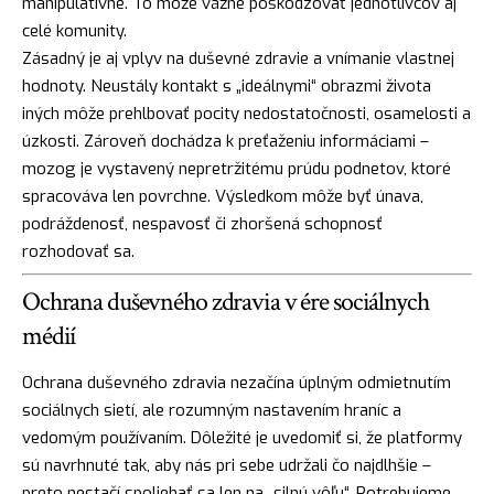
manipulatívne. To môže vážne poškodzovať jednotlivcov aj
celé komunity.
Zásadný je aj vplyv na duševné zdravie a vnímanie vlastnej
hodnoty. Neustály kontakt s „ideálnymi“ obrazmi života
iných môže prehlbovať pocity nedostatočnosti, osamelosti a
úzkosti. Zároveň dochádza k preťaženiu informáciami –
mozog je vystavený nepretržitému prúdu podnetov, ktoré
spracováva len povrchne. Výsledkom môže byť únava,
podráždenosť, nespavosť či zhoršená schopnosť
rozhodovať sa.
Ochrana duševného zdravia v ére sociálnych
médií
Ochrana duševného zdravia nezačína úplným odmietnutím
sociálnych sietí, ale rozumným nastavením hraníc a
vedomým používaním. Dôležité je uvedomiť si, že platformy
sú navrhnuté tak, aby nás pri sebe udržali čo najdlhšie –
preto nestačí spoliehať sa len na „silnú vôľu“. Potrebujeme