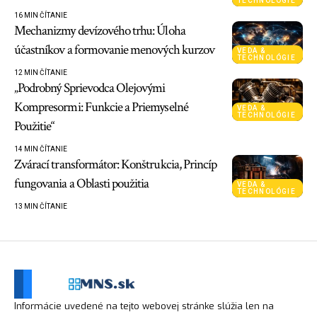
TECHNOLÓGIE
16 MIN ČÍTANIE
Mechanizmy devízového trhu: Úloha
účastníkov a formovanie menových kurzov
VEDA &
TECHNOLÓGIE
12 MIN ČÍTANIE
„Podrobný Sprievodca Olejovými
Kompresormi: Funkcie a Priemyselné
VEDA &
TECHNOLÓGIE
Použitie“
14 MIN ČÍTANIE
Zvárací transformátor: Konštrukcia, Princíp
fungovania a Oblasti použitia
VEDA &
TECHNOLÓGIE
13 MIN ČÍTANIE
Informácie uvedené na tejto webovej stránke slúžia len na