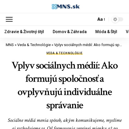
Aa
Zdravie & Životný štýl
Domov & Záhrada
Móda & Štýl
V
MNS
»
Veda & Technológie
»
Vplyv sociálnych médií: Ako formujú spoločnosť a ovplyvňujú individuálne správanie
VEDA & TECHNOLÓGIE
Vplyv sociálnych médií: Ako
formujú spoločnosť a
ovplyvňujú individuálne
správanie
Sociálne médiá menia spôsob, akým komunikujeme, myslíme
aj rozhodujeme sa. Od formovania verejnej mienky až po