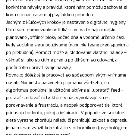
konkrétne návyky a pravidlá, ktoré nám pomôžu zachovať si
kontrolu nad časom aj psychickou pohodou.
Jedným z kľúčových krokov je nastavenie digitálnej hygieny.
Patrí sem obmedzenie notifikácií len na to najnutnejšie,
plánované „offline“ bloky počas dňa a vedomé určenie času,
kedy sociálne siete používame (napr. nie tesne pred spaním a
po prebudení). Pomôcť môže aj sledovanie vlastnej nálady –
všímať si, ako sa cítime pred a po dlhšom scrollovaní, a
podľa toho upraviť svoje návyky.
Rovnako dôležité je pracovať so spôsobom, akým vnímame
obsah. Namiesto pasívneho prijímania všetkého, čo
algoritmus ponúkne, je užitočné aktívne si „upratať“ feed –
prestať sledovať účty, ktoré v nás vyvolávajú stres,
porovnávanie a frustráciu, a naopak podporovať tie, ktoré
prinášajú hodnotu, pokoj a inšpiráciu. V prípade, že sociálne
siete výrazne zhoršujú náladu či prehlbujú úzkosť a depresiu,
je na mieste zvážiť konzultáciu s odborníkom (psychológom,