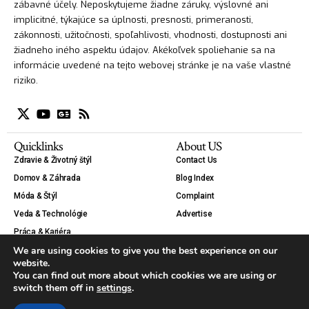
zábavné účely. Neposkytujeme žiadne záruky, výslovné ani
implicitné, týkajúce sa úplnosti, presnosti, primeranosti,
zákonnosti, užitočnosti, spoľahlivosti, vhodnosti, dostupnosti ani
žiadneho iného aspektu údajov. Akékoľvek spoliehanie sa na
informácie uvedené na tejto webovej stránke je na vaše vlastné
riziko.
Quicklinks
About US
Zdravie & Životný štýl
Contact Us
Domov & Záhrada
Blog Index
Móda & Štýl
Complaint
Veda & Technológie
Advertise
Práca & Kariéra
We are using cookies to give you the best experience on our
Krása
website.
Auto & Moto
You can find out more about which cookies we are using or
Tipy & Návody
switch them off in
settings
.