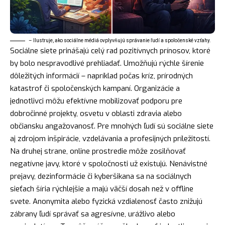
– Ilustruje, ako sociálne médiá ovplyvňujú správanie ľudí a spoločenské vzťahy.
Sociálne siete prinášajú celý rad pozitívnych prínosov, ktoré
by bolo nespravodlivé prehliadať. Umožňujú rýchle šírenie
dôležitých informácií – napríklad počas kríz, prírodných
katastrof či spoločenských kampaní. Organizácie a
jednotlivci môžu efektívne mobilizovať podporu pre
dobročinné projekty, osvetu v oblasti zdravia alebo
občiansku angažovanosť. Pre mnohých ľudí sú sociálne siete
aj zdrojom inšpirácie, vzdelávania a profesijných príležitostí.
Na druhej strane, online prostredie môže zosilňovať
negatívne javy, ktoré v spoločnosti už existujú. Nenávistné
prejavy, dezinformácie či kyberšikana sa na sociálnych
sieťach šíria rýchlejšie a majú väčší dosah než v offline
svete. Anonymita alebo fyzická vzdialenosť často znižujú
zábrany ľudí správať sa agresívne, urážlivo alebo