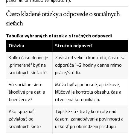
psychiatrom alebo terapeutom).
Často kladené otázky a odpovede o sociálnych
sieťach
Tabuľka vybraných otázok a stručných odpovedí
Otázka
Stručná odpoveď
Koľko času denne je
Závisí od veku a kontextu, často sa
„primerané“ byť na
odporúča 1–2 hodiny denne mimo
sociálnych sieťach?
práce/štúdia.
Sú sociálne siete
Môžu byť aj prínosné, aj rizikové;
škodlivé pre deti a
kľúčová je kontrola obsahu, čas a
tínedžerov?
otvorená komunikácia.
Ako spoznať
Typické sú straty kontroly nad
závislosť od
časom, zanedbávanie povinností a
sociálnych sietí?
úzkosť pri obmedzení prístupu.