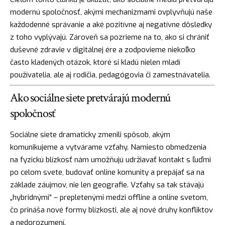
modernú spoločnosť, akými mechanizmami ovplyvňujú naše
každodenné správanie a aké pozitívne aj negatívne dôsledky
z toho vyplývajú. Zároveň sa pozrieme na to, ako si chrániť
duševné zdravie v digitálnej ére a zodpovieme niekoľko
často kladených otázok, ktoré si kladú nielen mladí
používatelia, ale aj rodičia, pedagógovia či zamestnávatelia.
Ako sociálne siete pretvárajú modernú
spoločnosť
Sociálne siete dramaticky zmenili spôsob, akým
komunikujeme a vytvárame vzťahy. Namiesto obmedzenia
na fyzickú blízkosť nám umožňujú udržiavať kontakt s ľuďmi
po celom svete, budovať online komunity a prepájať sa na
základe záujmov, nie len geografie. Vzťahy sa tak stávajú
„hybridnými“ – prepletenými medzi offline a online svetom,
čo prináša nové formy blízkosti, ale aj nové druhy konfliktov
a nedorozumení.