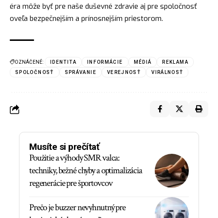
éra môže byť pre naše duševné zdravie aj pre spoločnosť
oveľa bezpečnejším a prínosnejším priestorom.
OZNÁČENÉ:
IDENTITA
INFORMÁCIE
MÉDIÁ
REKLAMA
SPOLOČNOSŤ
SPRÁVANIE
VEREJNOSŤ
VIRÁLNOSŤ
Musíte si prečítať
Použitie a výhody SMR valca:
techniky, bežné chyby a optimalizácia
regenerácie pre športovcov
Prečo je buzzer nevyhnutný pre