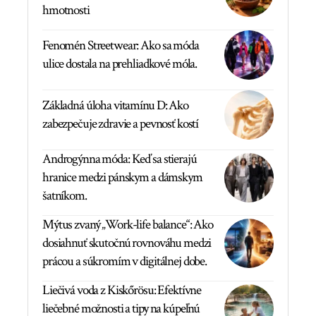
hmotnosti
Fenomén Streetwear: Ako sa móda
ulice dostala na prehliadkové móla.
Základná úloha vitamínu D: Ako
zabezpečuje zdravie a pevnosť kostí
Androgýnna móda: Keď sa stierajú
hranice medzi pánskym a dámskym
šatníkom.
Mýtus zvaný „Work-life balance“: Ako
dosiahnuť skutočnú rovnováhu medzi
prácou a súkromím v digitálnej dobe.
Liečivá voda z Kiskőrösu: Efektívne
liečebné možnosti a tipy na kúpeľnú