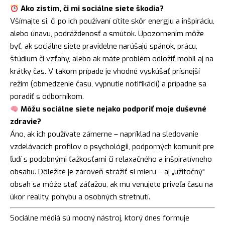
Ako zistím, či mi sociálne siete škodia?
Všímajte si, či po ich používaní cítite skôr energiu a inšpiráciu,
alebo únavu, podráždenosť a smútok. Upozornením môže
byť, ak sociálne siete pravidelne narúšajú spánok, prácu,
štúdium či vzťahy, alebo ak máte problém odložiť mobil aj na
krátky čas. V takom prípade je vhodné vyskúšať prísnejší
režim (obmedzenie času, vypnutie notifikácií) a prípadne sa
poradiť s odborníkom.
Môžu sociálne siete nejako podporiť moje duševné
zdravie?
Áno, ak ich používate zámerne – napríklad na sledovanie
vzdelávacích profilov o psychológii, podporných komunít pre
ľudí s podobnými ťažkosťami či relaxačného a inšpiratívneho
obsahu. Dôležité je zároveň strážiť si mieru – aj „užitočný“
obsah sa môže stať záťažou, ak mu venujete priveľa času na
úkor reality, pohybu a osobných stretnutí.
Sociálne médiá sú mocný nástroj, ktorý dnes formuje