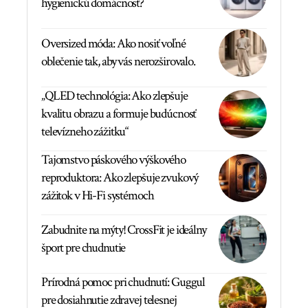
hygienickú domácnosť?
Oversized móda: Ako nosiť voľné
oblečenie tak, aby vás nerozširovalo.
„QLED technológia: Ako zlepšuje
kvalitu obrazu a formuje budúcnosť
televízneho zážitku“
Tajomstvo páskového výškového
reproduktora: Ako zlepšuje zvukový
zážitok v Hi-Fi systémoch
Zabudnite na mýty! CrossFit je ideálny
šport pre chudnutie
Prírodná pomoc pri chudnutí: Guggul
pre dosiahnutie zdravej telesnej