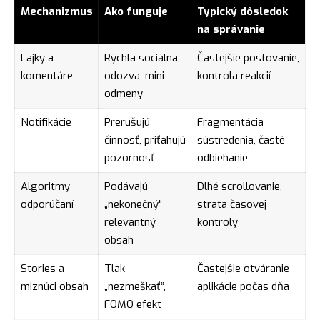
Mechanizmus
Ako funguje
Typický dôsledok
na správanie
Lajky a
Rýchla sociálna
Častejšie postovanie,
komentáre
odozva, mini-
kontrola reakcií
odmeny
Notifikácie
Prerušujú
Fragmentácia
činnosť, priťahujú
sústredenia, časté
pozornosť
odbiehanie
Algoritmy
Podávajú
Dlhé scrollovanie,
odporúčaní
„nekonečný“
strata časovej
relevantný
kontroly
obsah
Stories a
Tlak
Častejšie otváranie
miznúci obsah
„nezmeškať“,
aplikácie počas dňa
FOMO efekt