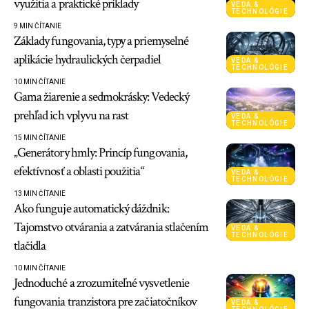
využitia a praktické príklady
VEDA &
TECHNOLÓGIE
9 MIN ČÍTANIE
Základy fungovania, typy a priemyselné
aplikácie hydraulických čerpadiel
VEDA &
TECHNOLÓGIE
10 MIN ČÍTANIE
Gama žiarenie a sedmokrásky: Vedecký
prehľad ich vplyvu na rast
VEDA &
TECHNOLÓGIE
15 MIN ČÍTANIE
„Generátory hmly: Princíp fungovania,
efektívnosť a oblasti použitia“
VEDA &
TECHNOLÓGIE
13 MIN ČÍTANIE
Ako funguje automatický dáždnik:
Tajomstvo otvárania a zatvárania stlačením
VEDA &
TECHNOLÓGIE
tlačidla
10 MIN ČÍTANIE
Jednoduché a zrozumiteľné vysvetlenie
fungovania tranzistora pre začiatočníkov
VEDA &