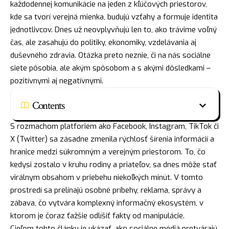
každodennej komunikácie na jeden z kľúčových priestorov,
kde sa tvorí verejná mienka, budujú vzťahy a formuje identita
jednotlivcov. Dnes už neovplyvňujú len to, ako trávime voľný
čas, ale zasahujú do politiky, ekonomiky, vzdelávania aj
duševného zdravia. Otázka preto neznie, či na nás sociálne
siete pôsobia, ale akým spôsobom a s akými dôsledkami –
pozitívnymi aj negatívnymi.
Contents
S rozmachom platforiem ako Facebook, Instagram, TikTok či
X (Twitter) sa zásadne zmenila rýchlosť šírenia informácií a
hranice medzi súkromným a verejným priestorom. To, čo
kedysi zostalo v kruhu rodiny a priateľov, sa dnes môže stať
virálnym obsahom v priebehu niekoľkých minút. V tomto
prostredí sa prelínajú osobné príbehy, reklama, správy a
zábava, čo vytvára komplexný informačný ekosystém, v
ktorom je čoraz ťažšie odlíšiť fakty od manipulácie.
Cieľom tohto článku je ukázať, ako sociálne médiá pretvárajú