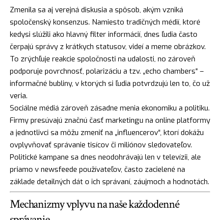
Zmenila sa aj verejná diskusia a spôsob, akým vzniká
spoločenský konsenzus. Namiesto tradičných médií, ktoré
kedysi slúžili ako hlavný filter informácií, dnes ľudia často
čerpajú správy z krátkych statusov, videí a meme obrázkov.
To zrýchľuje reakcie spoločnosti na udalosti, no zároveň
podporuje povrchnosť, polarizáciu a tzv. „echo chambers“ –
informačné bubliny, v ktorých si ľudia potvrdzujú len to, čo už
veria.
Sociálne médiá zároveň zásadne menia ekonomiku a politiku.
Firmy presúvajú značnú časť marketingu na online platformy
a jednotlivci sa môžu zmeniť na „influencerov“, ktorí dokážu
ovplyvňovať správanie tisícov či miliónov sledovateľov.
Politické kampane sa dnes neodohrávajú len v televízii, ale
priamo v newsfeede používateľov, často zacielené na
základe detailných dát o ich správaní, záujmoch a hodnotách.
Mechanizmy vplyvu na naše každodenné
správanie