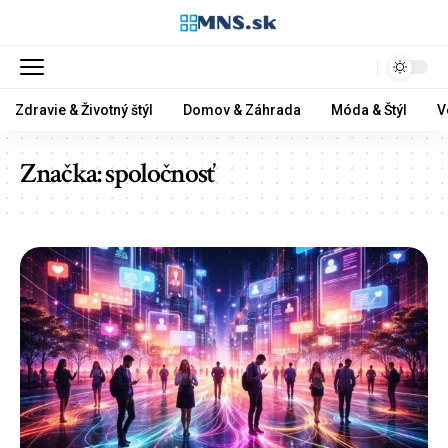
Zdravie & Životný štýl
Domov & Záhrada
Móda & Štýl
V
Značka:
spoločnosť