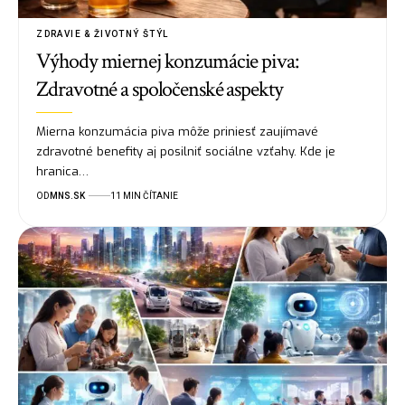
ZDRAVIE & ŽIVOTNÝ ŠTÝL
Výhody miernej konzumácie piva:
Zdravotné a spoločenské aspekty
Mierna konzumácia piva môže priniesť zaujímavé
zdravotné benefity aj posilniť sociálne vzťahy. Kde je
hranica…
OD
MNS.SK
11 MIN ČÍTANIE