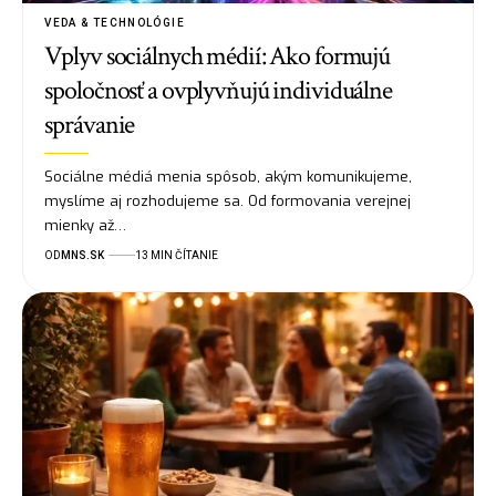
VEDA & TECHNOLÓGIE
Vplyv sociálnych médií: Ako formujú
spoločnosť a ovplyvňujú individuálne
správanie
Sociálne médiá menia spôsob, akým komunikujeme,
myslíme aj rozhodujeme sa. Od formovania verejnej
mienky až…
OD
MNS.SK
13 MIN ČÍTANIE