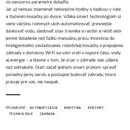
zo senzorov parametre dolaďte.
Jar už nemusí znamenať nekonečné hodiny s hadicou v ruke
a tlačením kosačky po dvore. Vďaka smart technológiám si
viete väčšinu rutinných úloh automatizovať, presnejšie
dávkovať vodu, sledovať stav trávnika a rastlín a riešiť skôr
jemné doladenie než ťažkú manuálnu prácu. Investícia do
inteligentného zavlažovania, robotickej kosačky a prepojenia
záhrady s domácou Wi‑Fi sa vám vráti v úspore času, vody
aj energie – a hlavne v tom, že si jar v záhrade viac užijete,
než odmakáte. Stačí začať jedným smart prvkom, spraviť
poriadny jarný servis a postupne budovať záhradu, ktorá
pracuje pre vás, nie naopak.
OZNÁČENÉ:
AUTOMATIZÁCIA
ROBOTIKA
SENZORY
TECHNOLÓGIE
ZÁHRADA