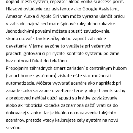
doplniť mesh systém, repeater alebo vonkajší access point.
Hlasové ovládanie cez asistentov ako Google Assistant,
Amazon Alexa či Apple Siri vám môže výrazne uľahčiť prácu
v záhrade, najmä keď máte špinavé ruky alebo rukavice.
Jednoduchými povelmi môžete spustiť zavlažovanie,
skontrolovať stav kosačky alebo zapnúť záhradné
osvetlenie. V jarnej sezóne to využijete pri večerných
prácach, grilovaní či pri rýchlej kontrole systému po zime
bez nutnosti ťukať do telefónu.
Prepojením záhradných smart zariadení s centrálnym hubom
(smart home systémom) získate ešte viac možností
automatizácie. Môžete vytvárať scenáre ako napríklad: pri
západe slnka sa zapne osvetlenie terasy, ak je trávnik suchý
a predpoveď nehlási dážď, spustí sa krátke zavlažovanie,
alebo ak robotická kosačka zaznamená dážď, vráti sa do
dokovacej stanice. Jar je ideálna na nastavenie takýchto
scenárov, pretože vtedy kalibrujete celý systém na novú
sezónu.