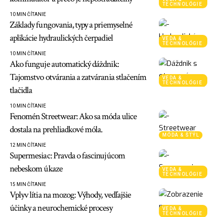
TECHNOLÓGIE
10 MIN ČÍTANIE
Základy fungovania, typy a priemyselné
aplikácie hydraulických čerpadiel
VEDA &
TECHNOLÓGIE
10 MIN ČÍTANIE
Ako funguje automatický dáždnik:
Tajomstvo otvárania a zatvárania stlačením
VEDA &
TECHNOLÓGIE
tlačidla
10 MIN ČÍTANIE
Fenomén Streetwear: Ako sa móda ulice
dostala na prehliadkové móla.
MÓDA & ŠTÝL
12 MIN ČÍTANIE
Supermesiac: Pravda o fascinujúcom
nebeskom úkaze
VEDA &
TECHNOLÓGIE
15 MIN ČÍTANIE
Vplyv lítia na mozog: Výhody, vedľajšie
účinky a neurochemické procesy
VEDA &
TECHNOLÓGIE