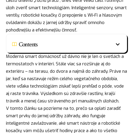
často únavnú „ručnú prácu“, dnes viete veľkú časť rutinných
úloh zveriť smart technológiám. Inteligentné senzory, smart
ventily, robotické kosačky či prepojenie s Wi‑Fi a hlasovým
ovládaním dokážu z jarnej údržby spraviť omnoho
pohodlnejšiu a efektívnejšiu činnosť.
Contents
Moderná smart domácnosť už dávno nie je len o svetlách a
termostatoch v interiéri. Stále viac sa rozširuje aj do
exteriéru – na terasu, do dvora a najmä do záhrady. Práve na
jar, keď sa nastavuje režim celého vegetačného obdobia,
viete vďaka technológiám získať lepší prehľad o pôde, vode
aj raste trávnika. Výsledkom sú zdravšie rastliny, krajší
trávnik a menej času stráveného pri manuálnych úlohách.
V tomto článku sa pozrieme na to, prečo sa oplatí zaradiť
smart prvky do jarnej údržby záhrady, ako funguje
inteligentné zavlažovanie, aké smart nástroje a robotické
kosačky vám môžu ušetriť hodiny práce a ako to všetko