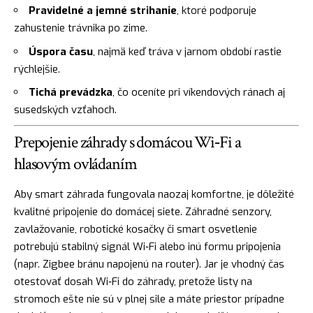
Pravidelné a jemné strihanie
, ktoré podporuje
zahustenie trávnika po zime.
Úspora času
, najmä keď tráva v jarnom období rastie
rýchlejšie.
Tichá prevádzka
, čo oceníte pri víkendových ránach aj
susedských vzťahoch.
Prepojenie záhrady s domácou Wi‑Fi a
hlasovým ovládaním
Aby smart záhrada fungovala naozaj komfortne, je dôležité
kvalitné pripojenie do domácej siete. Záhradné senzory,
zavlažovanie, robotické kosačky či smart osvetlenie
potrebujú stabilný signál Wi‑Fi alebo inú formu pripojenia
(napr. Zigbee bránu napojenú na router). Jar je vhodný čas
otestovať dosah Wi‑Fi do záhrady, pretože listy na
stromoch ešte nie sú v plnej sile a máte priestor prípadne