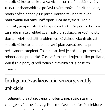
robotická kosačka, ktorá sa vie sama nabiť, naplánovať si
trasu a prispôsobiť sa počasiu, vám môže ušetriť desiatky
hodín počas sezóny. Pri jarnej údržbe tak riešite skôr
nastavenie systému než opakujúce sa fyzické úlohy.
Dôležitý je aj komfort a bezpečnosť. O veľkej časti diania v
záhrade máte prehľad cez mobilnú aplikáciu, aj keď nie ste
doma – viete odhaliť problém so závlahou, skontrolovať
robotickú kosačku alebo upraviť plán zavlažovania pri
nečakanom oteplení. To je na jar, keď je počasie premenlivé,
mimoriadne praktické. Zároveň minimalizujete riziko preliatia,
vysušenia pôdy či poškodenia trávnika príliš častým
kosením.
Inteligentné zavlažovanie: senzory, ventily,
aplikácie
Inteligentné zavlažovanie je jeden z najväčších „game
changerov“ jarnej údržby. Po zime často zistíte, že niektoré