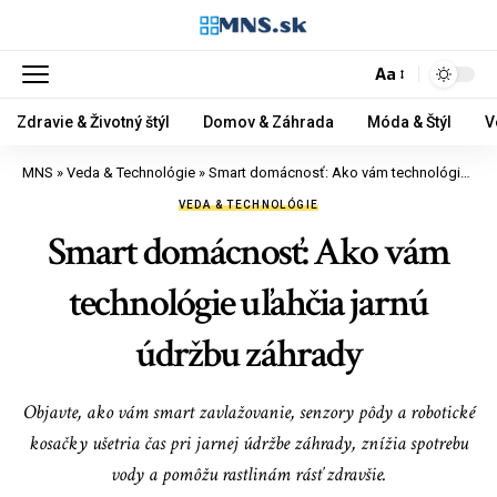
Aa
Zdravie & Životný štýl
Domov & Záhrada
Móda & Štýl
V
MNS
»
Veda & Technológie
»
Smart domácnosť: Ako vám technológie uľahčia jarnú údržbu záhrady
VEDA & TECHNOLÓGIE
Smart domácnosť: Ako vám
technológie uľahčia jarnú
údržbu záhrady
Objavte, ako vám smart zavlažovanie, senzory pôdy a robotické
kosačky ušetria čas pri jarnej údržbe záhrady, znížia spotrebu
vody a pomôžu rastlinám rásť zdravšie.