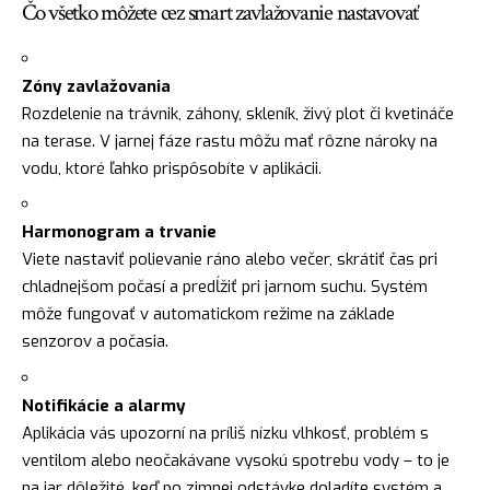
Čo všetko môžete cez smart zavlažovanie nastavovať
Zóny zavlažovania
Rozdelenie na trávnik, záhony, skleník, živý plot či kvetináče
na terase. V jarnej fáze rastu môžu mať rôzne nároky na
vodu, ktoré ľahko prispôsobíte v aplikácii.
Harmonogram a trvanie
Viete nastaviť polievanie ráno alebo večer, skrátiť čas pri
chladnejšom počasí a predĺžiť pri jarnom suchu. Systém
môže fungovať v automatickom režime na základe
senzorov a počasia.
Notifikácie a alarmy
Aplikácia vás upozorní na príliš nízku vlhkosť, problém s
ventilom alebo neočakávane vysokú spotrebu vody – to je
na jar dôležité, keď po zimnej odstávke doladíte systém a