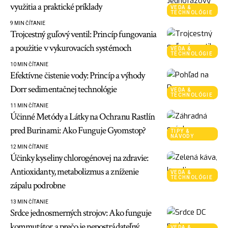
využitia a praktické príklady
VEDA &
TECHNOLÓGIE
9 MIN ČÍTANIE
Trojcestný guľový ventil: Princíp fungovania
a použitie v vykurovacích systémoch
VEDA &
TECHNOLÓGIE
10 MIN ČÍTANIE
Efektívne čistenie vody: Princíp a výhody
Dorr sedimentačnej technológie
VEDA &
TECHNOLÓGIE
11 MIN ČÍTANIE
Účinné Metódy a Látky na Ochranu Rastlín
pred Burinami: Ako Funguje Gyomstop?
TIPY &
NÁVODY
12 MIN ČÍTANIE
Účinky kyseliny chlorogénovej na zdravie:
Antioxidanty, metabolizmus a zníženie
VEDA &
TECHNOLÓGIE
zápalu podrobne
13 MIN ČÍTANIE
Srdce jednosmerných strojov: Ako funguje
kommutátor a prečo je nepostrádateľný
VEDA &