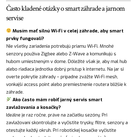
Často kladené otázky o smart záhrade a jarnom
servise
Musím mať silnú Wi‑Fi v celej záhrade, aby smart
prvky fungovali?
Nie všetky zariadenia potrebujú priamu Wi‑Fi. Mnohé
senzory používa Zigbee alebo Z‑Wave a komunikujú s
hubom umiestneným v dome. Dôležité však je, aby mal hub
alebo riadiaca jednotka dobrý prístup k internetu. Na jar si
overte pokrytie záhrady – prípadne zvážte Wi‑Fi mesh,
vonkajší access point alebo premiestnenie routera bližšie k
záhrade.
Ako často mám robiť jarný servis smart
zavlažovania a kosačky?
Ideálne je raz ročne, práve na začiatku sezóny. Pri
zavlažovaní skontrolujte a vyčistite trysky, filtre, senzory a
otestujte každý okruh. Pri robotickej kosačke vyčistite