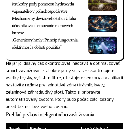
štruktúry pôdy pomocou hydroxydu
vápenatého v poľnohospodárstve
Mechanizmy devízového trhu: Úloha
účastníkov a formovanie menových
kurzov
„Generátory hmly: Princíp fungovania,
efektívnosť a oblasti použitia“
Na jar je ideálny čas skontrolovať, nastaviť a optimalizovať
smart zavlažovanie. Urobíte jarný servis – skontrolujete
všetky trysky, vyčistíte filtre, otestujete senzory a v aplikácii
nastavíte režimy pre jednotlivé zóny (trávnik, kvety,
zeleninová záhrada, živý plot). Takto si pripravíte
automatizovaný systém, ktorý bude počas celej sezóny
bežať takmer bez vášho zásahu.
Prehľad prvkov inteligentného zavlažovania
Prvok
Funkcia
Jarná úloha /