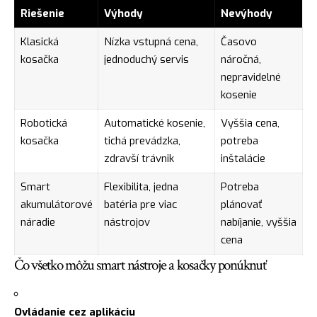
Riešenie
Výhody
Nevýhody
Klasická
Nízka vstupná cena,
Časovo
kosačka
jednoduchý servis
náročná,
nepravidelné
kosenie
Robotická
Automatické kosenie,
Vyššia cena,
kosačka
tichá prevádzka,
potreba
zdravší trávnik
inštalácie
Smart
Flexibilita, jedna
Potreba
akumulátorové
batéria pre viac
plánovať
náradie
nástrojov
nabíjanie, vyššia
cena
Čo všetko môžu smart nástroje a kosačky ponúknuť
Ovládanie cez aplikáciu