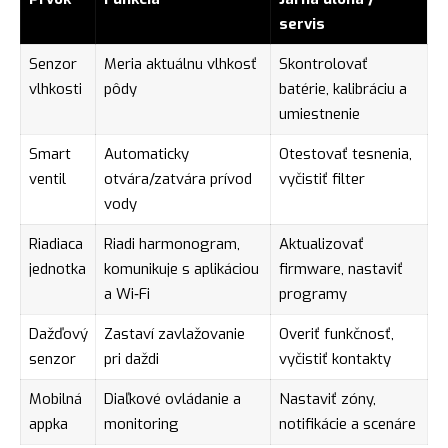
servis
Senzor
Meria aktuálnu vlhkosť
Skontrolovať
vlhkosti
pôdy
batérie, kalibráciu a
umiestnenie
Smart
Automaticky
Otestovať tesnenia,
ventil
otvára/zatvára prívod
vyčistiť filter
vody
Riadiaca
Riadi harmonogram,
Aktualizovať
jednotka
komunikuje s aplikáciou
firmware, nastaviť
a Wi‑Fi
programy
Dažďový
Zastaví zavlažovanie
Overiť funkčnosť,
senzor
pri daždi
vyčistiť kontakty
Mobilná
Diaľkové ovládanie a
Nastaviť zóny,
appka
monitoring
notifikácie a scenáre