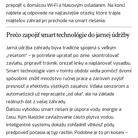
prepojiť s domácou Wi‑Fi a hlasovým ovládaním. Na konci
nájdete aj odpovede na najčastejšie otázky, ktoré trápia
majiteľov záhrad pri prechode na smart riešenia.
Prečo zapojiť smart technológie do jarnej údržby
Jarná údržba záhrady býva tradične spojená s veľkým
„resetom“ – je potrebné upratať po zime, skontrolovať
závlahu, pripraviť trávnik, orezať kríky a naplánovať výsadbu.
Smart technológie vám v tomto období vedia pomôcť dvomi
spôsobmi: znížiť množstvo ručnej práce a zároveň zvýšiť
presnosť a efektivitu všetkých zásahov. Vďaka senzorom a
automatizácii už nepracujete „od oka“, ale na základe
reálnych dát z vašej záhrady.
Ďalšou výhodou smart riešení je úspora vody, energie a
času. Kým klasické zavlažovanie často plytvá vodou,
inteligentné systémy dokážu zohľadniť vlhkosť pôdy,
predpoveď počasia aj typ rastlín. Podobne je to pri kosení –