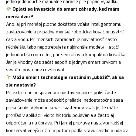
jedno jednoduché manuálne náradie pre prípad výpadku.
Oplatí sa investícia do smart záhrady, keď mám
menší dvor?
Áno, aj pri menšej ploche dokážete vďaka inteligentnému
zavlažovaniu a prípadne menšej robotickej kosačke ušetriť
čas a vodu. Pri menších záhradách je návratnosť často
rýchlejšia, lebo nepotrebujete najdrahšie modely – stačí
jednoduchší controller, pár senzorov a kompaktná kosačka.
Jar je vhodný čas začať aspoň s jedným smart prvkom a
systém postupne rozširovať.
Môžu smart technológie rastlinám „ublížiť“, ak sa
zle nastavia?
Pri extrémne nesprávnom nastavení áno – príliš časté
zavlažovanie môže spôsobiť preliatie, nedostatočné zasa
presušenie. Výhodou smart systémov však je, že máte
prehľad v aplikácii, vidíte históriu polievania a často aj
odporúčania na úpravu. Pri jarnej príprave nastavte radšej
konzervatívnejší režim a potom podľa stavu rastlín a údajov