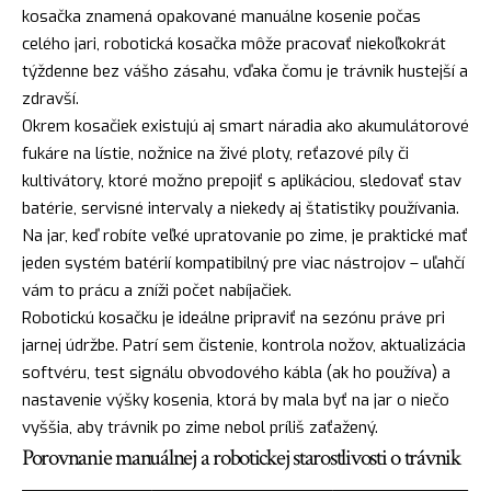
kosačka znamená opakované manuálne kosenie počas
celého jari, robotická kosačka môže pracovať niekoľkokrát
týždenne bez vášho zásahu, vďaka čomu je trávnik hustejší a
zdravší.
Okrem kosačiek existujú aj smart náradia ako akumulátorové
fukáre na lístie, nožnice na živé ploty, reťazové píly či
kultivátory, ktoré možno prepojiť s aplikáciou, sledovať stav
batérie, servisné intervaly a niekedy aj štatistiky používania.
Na jar, keď robíte veľké upratovanie po zime, je praktické mať
jeden systém batérií kompatibilný pre viac nástrojov – uľahčí
vám to prácu a zníži počet nabíjačiek.
Robotickú kosačku je ideálne pripraviť na sezónu práve pri
jarnej údržbe. Patrí sem čistenie, kontrola nožov, aktualizácia
softvéru, test signálu obvodového kábla (ak ho používa) a
nastavenie výšky kosenia, ktorá by mala byť na jar o niečo
vyššia, aby trávnik po zime nebol príliš zaťažený.
Porovnanie manuálnej a robotickej starostlivosti o trávnik