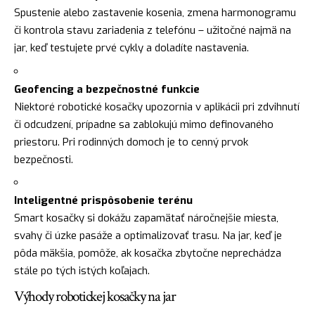
Spustenie alebo zastavenie kosenia, zmena harmonogramu
či kontrola stavu zariadenia z telefónu – užitočné najmä na
jar, keď testujete prvé cykly a doladíte nastavenia.
Geofencing a bezpečnostné funkcie
Niektoré robotické kosačky upozornia v aplikácii pri zdvihnutí
či odcudzení, prípadne sa zablokujú mimo definovaného
priestoru. Pri rodinných domoch je to cenný prvok
bezpečnosti.
Inteligentné prispôsobenie terénu
Smart kosačky si dokážu zapamätať náročnejšie miesta,
svahy či úzke pasáže a optimalizovať trasu. Na jar, keď je
pôda mäkšia, pomôže, ak kosačka zbytočne neprechádza
stále po tých istých koľajach.
Výhody robotickej kosačky na jar