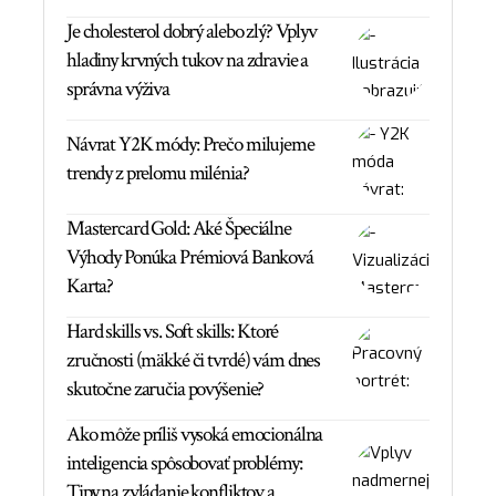
Je cholesterol dobrý alebo zlý? Vplyv
hladiny krvných tukov na zdravie a
správna výživa
Návrat Y2K módy: Prečo milujeme
trendy z prelomu milénia?
Mastercard Gold: Aké Špeciálne
Výhody Ponúka Prémiová Banková
Karta?
Hard skills vs. Soft skills: Ktoré
zručnosti (mäkké či tvrdé) vám dnes
skutočne zaručia povýšenie?
Ako môže príliš vysoká emocionálna
inteligencia spôsobovať problémy:
Tipy na zvládanie konfliktov a