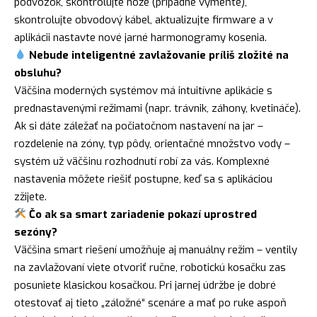
podvozok, skontrolujte nože (prípadne vymeňte),
skontrolujte obvodový kábel, aktualizujte firmware a v
aplikácii nastavte nové jarné harmonogramy kosenia.
Nebude inteligentné zavlažovanie príliš zložité na
obsluhu?
Väčšina moderných systémov má intuitívne aplikácie s
prednastavenými režimami (napr. trávnik, záhony, kvetináče).
Ak si dáte záležať na počiatočnom nastavení na jar –
rozdelenie na zóny, typ pôdy, orientačné množstvo vody –
systém už väčšinu rozhodnutí robí za vás. Komplexné
nastavenia môžete riešiť postupne, keď sa s aplikáciou
zžijete.
Čo ak sa smart zariadenie pokazí uprostred
sezóny?
Väčšina smart riešení umožňuje aj manuálny režim – ventily
na zavlažovaní viete otvoriť ručne, robotickú kosačku zas
posuniete klasickou kosačkou. Pri jarnej údržbe je dobré
otestovať aj tieto „záložné“ scenáre a mať po ruke aspoň