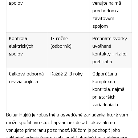
spojov
venujte najmä
prechodom a
závitovým
spojom
Kontrola
1× ročne
Prehriate svorky,
elektrických
(odborník)
uvoľnené
spojov
kontakty – riziko
prehriatia
Celková odborná
Každé 2–3 roky
Odporúčaná
revízia bojlera
komplexná
kontrola, najmä
pri starších
zariadeniach
Bojler Hajdú je robustné a osvedčené zariadenie, ktoré vám
môže spoľahlivo slúžiť aj viac než desať rokov, ak mu
venujete primeranú pozornosť. Kľúčom je pochopiť jeho