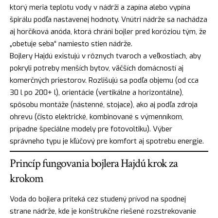
ktorý meria teplotu vody v nádrži a zapína alebo vypína
špirálu podľa nastavenej hodnoty. Vnútri nádrže sa nachádza
aj horčíková anóda, ktorá chráni bojler pred koróziou tým, že
„obetuje seba“ namiesto stien nádrže.
Bojlery Hajdú existujú v rôznych tvaroch a veľkostiach, aby
pokryli potreby menších bytov, väčších domácností aj
komerčných priestorov. Rozlišujú sa podľa objemu (od cca
30 l po 200+ l), orientácie (vertikálne a horizontálne),
spôsobu montáže (nástenné, stojace), ako aj podľa zdroja
ohrevu (čisto elektrické, kombinované s výmenníkom,
prípadne špeciálne modely pre fotovoltiku). Výber
správneho typu je kľúčový pre komfort aj spotrebu energie.
Princíp fungovania bojlera Hajdú krok za
krokom
Voda do bojlera priteká cez studený prívod na spodnej
strane nádrže, kde je konštrukčne riešené rozstrekovanie