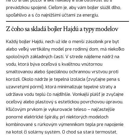
prevádzkou spojené. Cieľom je, aby vám bojler slúžil dlho,
spoľahlivo a s čo najnižšími účtami za energiu.
Z čoho sa skladá bojler Hajdú a typy modelov
Každý bojler Hajdú, nech už ide o menší zásobník pre byt
alebo veľký vertikálny model pre rodinný dom, má niekoľko
spoločných základných častí. V strede nájdeme nádrž na
vodu, ktorá býva oceľová s kvalitnou vnútornou
smaltovanou alebo špeciálnou ochrannou vrstvou proti
korózii. Okolo nádrže je tepelná izolácia (zvyčajne pena s
uzavretými pórmi), ktorá minimalizuje tepelné straty a
udržiava vodu teplú čo najdlhšie. Vonkajší plášť je zvyčajne
oceľový alebo plastový s estetickou povrchovou úpravou.
Kľúčovým prvkom je vykurovacie teleso – najčastejšie
ponorné elektrické špirály, pri niektorých modeloch
kombinované s rúrkovým výmenníkom tepla pre napojenie
na kotol či solárny systém. O chod sa stará termostat,