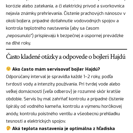
korózie alebo zatekania, a či elektrický prívod a svorkovnica
nejavia známky prehrievania. Čistenie prachových nánosov v
okolí bojlera, prípadné dotiahnutie vodovodných spojov a
kontrola teplotného nastavenia (aby sa časom
„neposunulo“) prispievajú k bezpečnej a úspornej prevádzke
na dlhé roky.
Často kladené otázky a odpovede o bojleri Hajdú
Ako často mám servisovať bojler Hajdú?
Odporúčaný interval je spravidla každé 1–2 roky, podľa
tvrdosti vody a intenzity používania. Pri tvrdej vode alebo
veľkej domácnosti (veľa odberov) je rozumné skôr kratšie
obdobie. Servis by mal zahŕňať kontrolu a prípadné čistenie
špirály od vodného kameňa, kontrolu a výmenu horčíkovej
anódy, kontrolu poistného ventilu a všeobecnú prehliadku
tesnosti a elektrických spojov.
Aká teplota nastavenia je optimálna z hľadiska