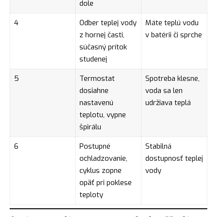
dole
4
Odber teplej vody
Máte teplú vodu
z hornej časti,
v batérii či sprche
súčasný prítok
studenej
5
Termostat
Spotreba klesne,
dosiahne
voda sa len
nastavenú
udržiava teplá
teplotu, vypne
špirálu
6
Postupné
Stabilná
ochladzovanie,
dostupnosť teplej
cyklus zopne
vody
opäť pri poklese
teploty