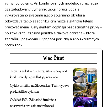
výmenou objemu. Pri kombinovaných modeloch prechádza
cez zabudovaný výmenník tepla horúca voda z
vykurovacieho systému alebo solárneho okruhu a
odovzdáva teplo zásobníku, čím môže elektrické teleso
pracovať menej. Celý systém dopĺňajú bezpečnostné prvky –
poistný ventil, tepelná poistka a tlaková ochrana – ktoré
zabraňujú poškodeniu v prípade poruchy alebo extrémnych
podmienok.
Viac Čítať
Tipy na údržbu cisterny: Ako zabezpečiť
kvalitu vody a predĺžiť jej životnosť
Cykloturistika na Slovensku: Tech výbava
pre každého cyklistu
Ovládač PS3: Základné funkcie a
nastavenia pre začiatočníkov aj