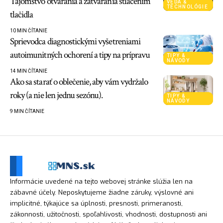
Tajomstvo otvárania a zatvárania stlačením
VEDA &
TECHNOLÓGIE
tlačidla
10 MIN ČÍTANIE
Sprievodca diagnostickými vyšetreniami
autoimunitných ochorení a tipy na prípravu
TIPY &
NÁVODY
14 MIN ČÍTANIE
Ako sa starať o oblečenie, aby vám vydržalo
roky (a nie len jednu sezónu).
TIPY &
NÁVODY
9 MIN ČÍTANIE
Informácie uvedené na tejto webovej stránke slúžia len na
zábavné účely. Neposkytujeme žiadne záruky, výslovné ani
implicitné, týkajúce sa úplnosti, presnosti, primeranosti,
zákonnosti, užitočnosti, spoľahlivosti, vhodnosti, dostupnosti ani