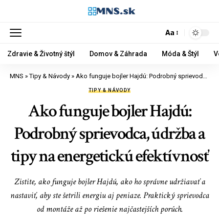
Aa
Zdravie & Životný štýl
Domov & Záhrada
Móda & Štýl
V
MNS
»
Tipy & Návody
»
Ako funguje bojler Hajdú: Podrobný sprievodca, údržba a tipy na energetickú efektívnosť
TIPY & NÁVODY
Ako funguje bojler Hajdú:
Podrobný sprievodca, údržba a
tipy na energetickú efektívnosť
Zistite, ako funguje bojler Hajdú, ako ho správne udržiavať a
nastaviť, aby ste šetrili energiu aj peniaze. Praktický sprievodca
od montáže až po riešenie najčastejších porúch.