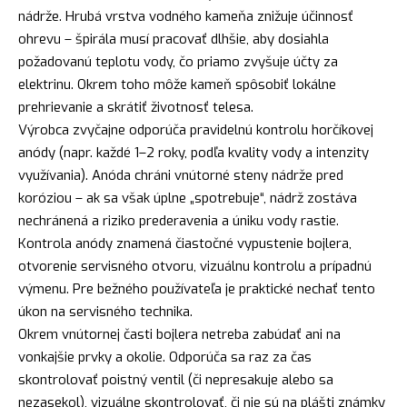
nádrže. Hrubá vrstva vodného kameňa znižuje účinnosť
ohrevu – špirála musí pracovať dlhšie, aby dosiahla
požadovanú teplotu vody, čo priamo zvyšuje účty za
elektrinu. Okrem toho môže kameň spôsobiť lokálne
prehrievanie a skrátiť životnosť telesa.
Výrobca zvyčajne odporúča pravidelnú kontrolu horčíkovej
anódy (napr. každé 1–2 roky, podľa kvality vody a intenzity
využívania). Anóda chráni vnútorné steny nádrže pred
koróziou – ak sa však úplne „spotrebuje“, nádrž zostáva
nechránená a riziko prederavenia a úniku vody rastie.
Kontrola anódy znamená čiastočné vypustenie bojlera,
otvorenie servisného otvoru, vizuálnu kontrolu a prípadnú
výmenu. Pre bežného používateľa je praktické nechať tento
úkon na servisného technika.
Okrem vnútornej časti bojlera netreba zabúdať ani na
vonkajšie prvky a okolie. Odporúča sa raz za čas
skontrolovať poistný ventil (či nepresakuje alebo sa
nezasekol), vizuálne skontrolovať, či nie sú na plášti známky