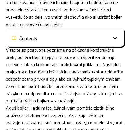
ich fungovaniu, správne ich nainštalujete a budete sa o ne
pravidelne starať. Tento sprievodca vám v ľudskej reči
vysvetlí, čo sa deje „vo vnútri plechov“ a ako si udržať bojler
v dobrom stave čo najdlhšie.
Contents
V texte sa postupne pozrieme na základné konštrukčné
prvky bojlera Hajdú, typy modelov a ich špecifiká, princíp
ohrevu krok za krokom aj s praktickými príkladmi. Následne
prejdeme odporúčanú inštaláciu, nastavenie teploty, dôležité
bezpečnostné prvky a tipy, ako sa vyhnúť typickým chybám.
Záver bude patriť údržbe, predĺženiu životnosti, úsporným
návykom a odpovediam na najčastejšie otázky, s ktorými sa
majitelia týchto bojlerov stretávajú.
Ak už bojler Hajdú máte, článok vám pomôže zistiť, či ho
používate efektívne a bezpečne. Ak o kúpe ešte len
uvažujete, získate jasnú predstavu, aký typ modelu si vybrať,
na čo si dať pozor a aké náklady a starostlivosť sú s