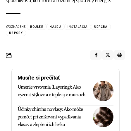
spoľahlivosti, komfortu a rozumnej spotreby energie.
OZNÁČENÉ:
BOJLER
HAJDÚ
INŠTALÁCIA
ÚDRŽBA
ÚSPORY
Musíte si prečítať
Umenie vrstvenia (Layering): Ako
vyzerať štýlovo a v teple aj v mrazoch.
Účinky chinínu na vlasy: Ako môže
pomôcť pri znižovaní vypadávania
vlasov a zlepšení ich lesku