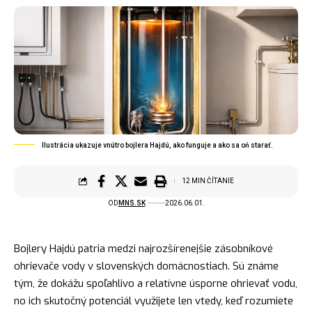
Ilustrácia ukazuje vnútro bojlera Hajdú, ako funguje a ako sa oň starať.
12 MIN ČÍTANIE
OD
MNS.SK
2026.06.01.
Bojlery Hajdú patria medzi najrozšírenejšie zásobníkové
ohrievače vody v slovenských domácnostiach. Sú známe
tým, že dokážu spoľahlivo a relatívne úsporne ohrievať vodu,
no ich skutočný potenciál využijete len vtedy, keď rozumiete