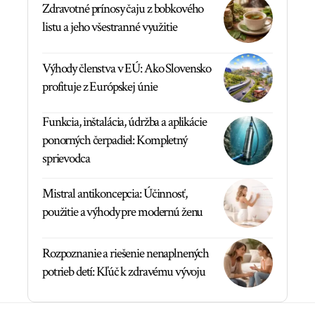
Zdravotné prínosy čaju z bobkového
listu a jeho všestranné využitie
Výhody členstva v EÚ: Ako Slovensko
profituje z Európskej únie
Funkcia, inštalácia, údržba a aplikácie
ponorných čerpadiel: Kompletný
sprievodca
Mistral antikoncepcia: Účinnosť,
použitie a výhody pre modernú ženu
Rozpoznanie a riešenie nenaplnených
potrieb detí: Kľúč k zdravému vývoju