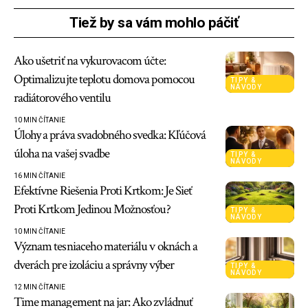
Tiež by sa vám mohlo páčiť
Ako ušetriť na vykurovacom účte:
Optimalizujte teplotu domova pomocou
TIPY &
NÁVODY
radiátorového ventilu
10 MIN ČÍTANIE
Úlohy a práva svadobného svedka: Kľúčová
úloha na vašej svadbe
TIPY &
NÁVODY
16 MIN ČÍTANIE
Efektívne Riešenia Proti Krtkom: Je Sieť
Proti Krtkom Jedinou Možnosťou?
TIPY &
NÁVODY
10 MIN ČÍTANIE
Význam tesniaceho materiálu v oknách a
dverách pre izoláciu a správny výber
TIPY &
NÁVODY
12 MIN ČÍTANIE
Time management na jar: Ako zvládnuť