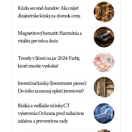
Kúzlo second-handov: Ako nájsť
dizajnérske kúsky za zlomok ceny.
Magnetitový hematit: Harmónia a
vitalita pre telo a dušu
Trendy v líčení na jar 2024: Farby,
ktoré musíte vyskúšať
Investičné kúsky (Investment pieces):
Do čoho sa naozaj oplatí investovať?
Riziká a vedľajšie účinky CT
vyšetrenia: Ochrana pred radiačnou
záťažou a preventívne rady