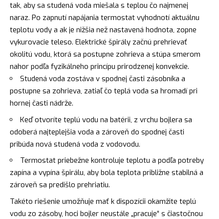
tak, aby sa studená voda miešala s teplou čo najmenej
naraz. Po zapnutí napájania termostat vyhodnotí aktuálnu
teplotu vody a ak je nižšia než nastavená hodnota, zopne
vykurovacie teleso. Elektrické špirály začnú prehrievať
okolitú vodu, ktorá sa postupne zohrieva a stúpa smerom
nahor podľa fyzikálneho princípu prirodzenej konvekcie.
Studená voda zostáva v spodnej časti zásobníka a
postupne sa zohrieva, zatiaľ čo teplá voda sa hromadí pri
hornej časti nádrže.
Keď otvoríte teplú vodu na batérii, z vrchu bojlera sa
odoberá najteplejšia voda a zároveň do spodnej časti
pribúda nová studená voda z vodovodu.
Termostat priebežne kontroluje teplotu a podľa potreby
zapína a vypína špirálu, aby bola teplota približne stabilná a
zároveň sa predišlo prehriatiu.
Takéto riešenie umožňuje mať k dispozícii okamžite teplú
vodu zo zásoby, hoci bojler neustále „pracuje“ s čiastočnou