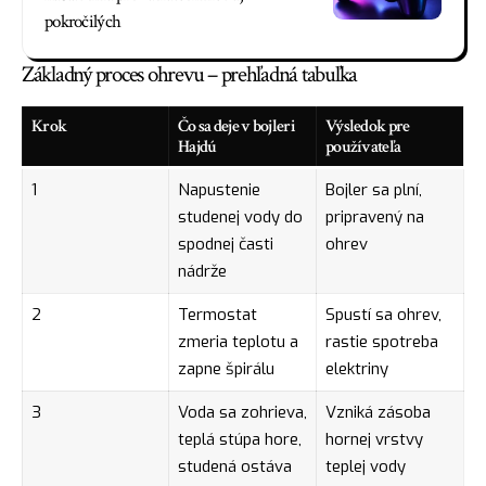
pokročilých
Základný proces ohrevu – prehľadná tabuľka
Krok
Čo sa deje v bojleri
Výsledok pre
Hajdú
používateľa
1
Napustenie
Bojler sa plní,
studenej vody do
pripravený na
spodnej časti
ohrev
nádrže
2
Termostat
Spustí sa ohrev,
zmeria teplotu a
rastie spotreba
zapne špirálu
elektriny
3
Voda sa zohrieva,
Vzniká zásoba
teplá stúpa hore,
hornej vrstvy
studená ostáva
teplej vody