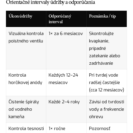
Orientačné intervaly údržby a odporúčania
Úkon údržby
Odporúčaný
Poznámka / tip
interval
Vizuálna kontrola
1× za 6 mesiacov
Skontrolujte
poistného ventilu
kvapkanie,
prípadné
zatekanie alebo
zadrhávanie
Kontrola
Každých 12–24
Pri tvrdej vode
horčíkovej anódy
mesiacov
radšej častejšie
(cca 12 mesiacov)
Čistenie špirály
Každé 2–4 roky
Závisí od tvrdosti
od vodného
vody a frekvencie
kameňa
ohrevu
Kontrola tesnosti
1× ročne
Pozornosť