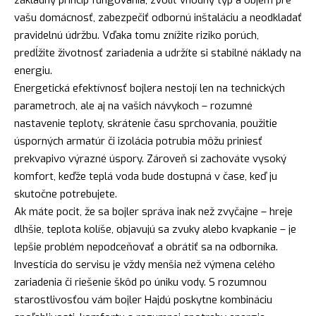
základný princíp fungovania, zvoliť vhodný typ a objem pre
vašu domácnosť, zabezpečiť odbornú inštaláciu a neodkladať
pravidelnú údržbu. Vďaka tomu znížite riziko porúch,
predĺžite životnosť zariadenia a udržíte si stabilné náklady na
energiu.
Energetická efektívnosť bojlera nestojí len na technických
parametroch, ale aj na vašich návykoch – rozumné
nastavenie teploty, skrátenie času sprchovania, použitie
úsporných armatúr či izolácia potrubia môžu priniesť
prekvapivo výrazné úspory. Zároveň si zachováte vysoký
komfort, keďže teplá voda bude dostupná v čase, keď ju
skutočne potrebujete.
Ak máte pocit, že sa bojler správa inak než zvyčajne – hreje
dlhšie, teplota kolíše, objavujú sa zvuky alebo kvapkanie – je
lepšie problém nepodceňovať a obrátiť sa na odborníka.
Investícia do servisu je vždy menšia než výmena celého
zariadenia či riešenie škôd po úniku vody. S rozumnou
starostlivosťou vám bojler Hajdú poskytne kombináciu