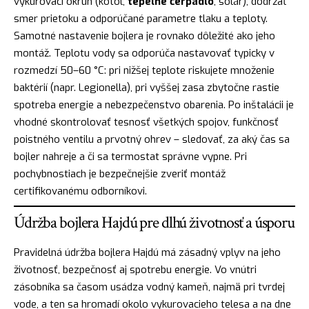
vykurovací okruh (kotol,
tepelné čerpadlo
, solár), dodržať
smer prietoku a odporúčané parametre tlaku a teploty.
Samotné nastavenie bojlera je rovnako dôležité ako jeho
montáž. Teplotu vody sa odporúča nastavovať typicky v
rozmedzí 50–60 °C: pri nižšej teplote riskujete množenie
baktérií (napr. Legionella), pri vyššej zasa zbytočne rastie
spotreba energie a nebezpečenstvo obarenia. Po inštalácii je
vhodné skontrolovať tesnosť všetkých spojov, funkčnosť
poistného ventilu a prvotný ohrev – sledovať, za aký čas sa
bojler nahreje a či sa termostat správne vypne. Pri
pochybnostiach je bezpečnejšie zveriť montáž
certifikovanému odborníkovi.
Údržba bojlera Hajdú pre dlhú životnosť a úsporu
Pravidelná údržba bojlera Hajdú má zásadný vplyv na jeho
životnosť, bezpečnosť aj spotrebu energie. Vo vnútri
zásobníka sa časom usádza vodný kameň, najmä pri tvrdej
vode, a ten sa hromadí okolo vykurovacieho telesa a na dne