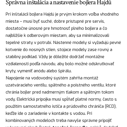
Správna inštalácia a nastavenie bojlera Hajdú
Pri inštalácii bojlera Hajdú je prvým krokom voľba vhodného
miesta – musí byť suché, dobre prístupné pre servis,
dostatočne únosné pre hmotnosť plného bojlera a čo
najbližšie k odberovým miestam, aby sa minimalizovali
tepelné straty v potrubí. Nástenné modely si vyžadujú pevné
kotvenie do nosných stien, stojace modely zase rovný a
stabilný podklad. Vždy je dôležité dodržať montážne
vzdialenosti podľa návodu, aby bolo možné odskrutkovať
kryty, vymeniť anódu alebo špirálu.
Napojenie na vodovodný systém zahŕňa montáž
uzatváracieho ventilu, spätného a poistného ventilu, ktoré
chránia bojler pred nadmerným tlakom a spätným tokom
vody. Elektrická prípojka musí spĺňať platné normy, často s
použitím samostatného ističa a prúdového chrániča (RCD),
keďže ide o zariadenie v kontakte s vodou. Pri
kombinovaných modeloch treba navyše správne pripojiť