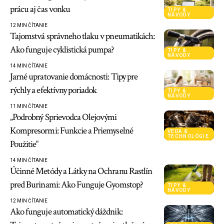
prácu aj čas vonku
TIPY &
NÁVODY
12 MIN ČÍTANIE
Tajomstvá správneho tlaku v pneumatikách:
Ako funguje cyklistická pumpa?
TIPY &
NÁVODY
14 MIN ČÍTANIE
Jarné upratovanie domácnosti: Tipy pre
rýchly a efektívny poriadok
TIPY &
NÁVODY
11 MIN ČÍTANIE
„Podrobný Sprievodca Olejovými
Kompresormi: Funkcie a Priemyselné
VEDA &
TECHNOLÓGIE
Použitie“
14 MIN ČÍTANIE
Účinné Metódy a Látky na Ochranu Rastlín
pred Burinami: Ako Funguje Gyomstop?
TIPY &
NÁVODY
12 MIN ČÍTANIE
Ako funguje automatický dáždnik: