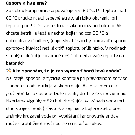
úspory a hygieny?
Za dobrý kompromis sa považuje 55–60 °C. Pri teplote nad
60 °C prudko rastú tepelné straty aj riziko obarenia, pri
teplote pod 50 °C zasa stúpa riziko množania baktérií. Ak
chcete šetriť, je lepšie nechať bojler na cca 55 °C a
optimalizovať odbery (napr. skrátiť sprchy, používať úsporné
sprchové hlavice) než „škrtiť“ teplotu príliš nízko. V rodinách
s malými deťmi je rozumné riešiť obmedzovače teploty na
batériách.
Ako spoznám, že je čas vymeniť horčíkovú anódu?
Najistejší spôsob je fyzická kontrola pri pravidelnom servise
– anóda sa odskrutkuje a skontroluje. Ak je takmer celá
„zožratá“ koróziou a ostal len tenký drôt, je čas na výmenu.
Nepriame signály môžu byť zhoršujúci sa zápach vody (pri
dlho stojacej vode), častejšie zapínanie bojlera alebo prvé
známky hrdzavej vody pri vypúšťaní. Ignorovanie anódy
môže skrátiť životnosť nádrže o niekoľko rokov.