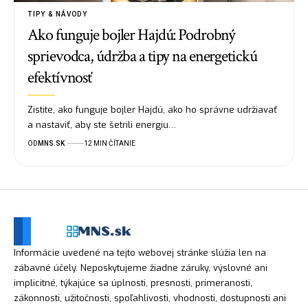
TIPY & NÁVODY
Ako funguje bojler Hajdú: Podrobný
sprievodca, údržba a tipy na energetickú
efektívnosť
Zistite, ako funguje bojler Hajdú, ako ho správne udržiavať
a nastaviť, aby ste šetrili energiu…
OD
MNS.SK
12 MIN ČÍTANIE
Informácie uvedené na tejto webovej stránke slúžia len na
zábavné účely. Neposkytujeme žiadne záruky, výslovné ani
implicitné, týkajúce sa úplnosti, presnosti, primeranosti,
zákonnosti, užitočnosti, spoľahlivosti, vhodnosti, dostupnosti ani