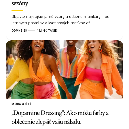
sezóny
Objavte najkrajšie jarné vzory a odtiene manikúry – od
jemných pastelov a kvetinových motívov až…
OD
MNS.SK
11 MIN ČÍTANIE
MÓDA & ŠTÝL
„Dopamine Dressing“: Ako môžu farby a
oblečenie zlepšiť vašu náladu.