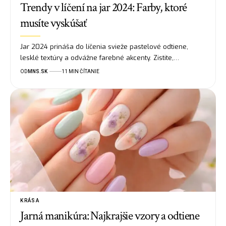
Trendy v líčení na jar 2024: Farby, ktoré
musíte vyskúšať
Jar 2024 prináša do líčenia svieže pastelové odtiene,
lesklé textúry a odvážne farebné akcenty. Zistite,…
OD
MNS.SK
11 MIN ČÍTANIE
KRÁSA
Jarná manikúra: Najkrajšie vzory a odtiene