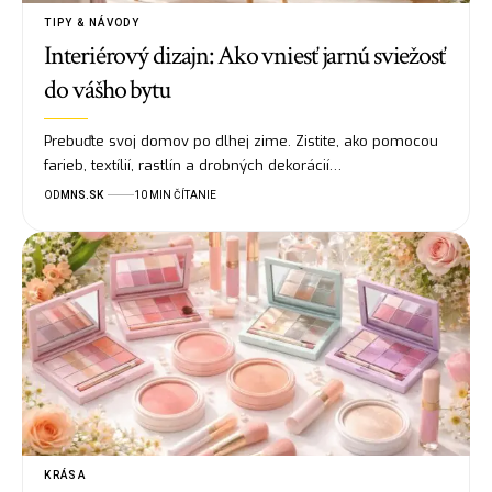
TIPY & NÁVODY
Interiérový dizajn: Ako vniesť jarnú sviežosť
do vášho bytu
Prebuďte svoj domov po dlhej zime. Zistite, ako pomocou
farieb, textílií, rastlín a drobných dekorácií…
OD
MNS.SK
10 MIN ČÍTANIE
KRÁSA