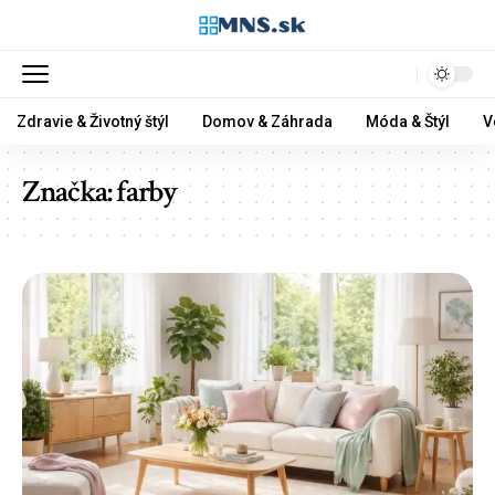
Zdravie & Životný štýl
Domov & Záhrada
Móda & Štýl
V
Značka:
farby