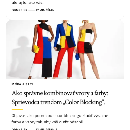
ale aj to, ako vás…
OD
MNS.SK
12 MIN ČÍTANIE
MÓDA & ŠTÝL
Ako správne kombinovať vzory a farby:
Sprievodca trendom „Color Blocking“.
Objavte, ako pomocou color blockingu zladiť výrazné
farby a vzory tak, aby váš outfit pôsobil…
OD
MNS.SK
13 MIN ČÍTANIE