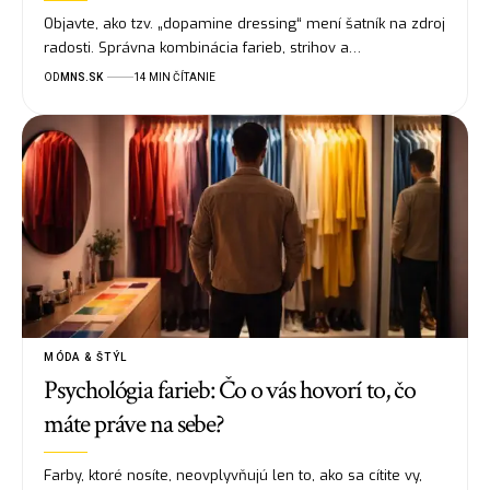
Objavte, ako tzv. „dopamine dressing“ mení šatník na zdroj
radosti. Správna kombinácia farieb, strihov a…
OD
MNS.SK
14 MIN ČÍTANIE
MÓDA & ŠTÝL
Psychológia farieb: Čo o vás hovorí to, čo
máte práve na sebe?
Farby, ktoré nosíte, neovplyvňujú len to, ako sa cítite vy,