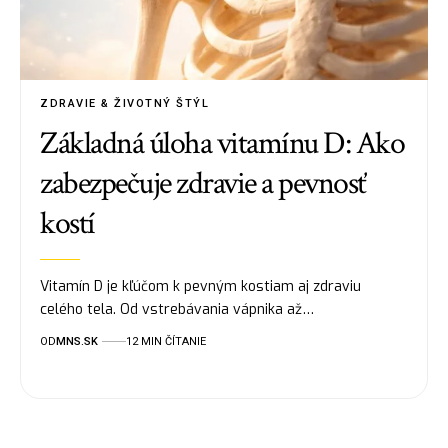
ZDRAVIE & ŽIVOTNÝ ŠTÝL
Základná úloha vitamínu D: Ako
zabezpečuje zdravie a pevnosť
kostí
Vitamín D je kľúčom k pevným kostiam aj zdraviu
celého tela. Od vstrebávania vápnika až…
OD
MNS.SK
12 MIN ČÍTANIE