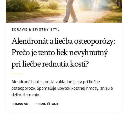
ZDRAVIE & ŽIVOTNÝ ŠTÝL
Alendronát a liečba osteoporózy:
Prečo je tento liek nevyhnutný
pri liečbe rednutia kostí?
Alendronát patrí medzi základné lieky pri liečbe
osteoporózy. Spomaľuje úbytok kostnej hmoty, znižuje
riziko zlomenín…
OD
MNS.SK
10 MIN ČÍTANIE