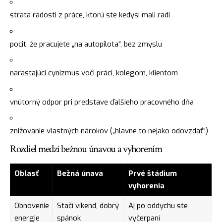
strata radosti z práce, ktorú ste kedysi mali radi
pocit, že pracujete „na autopilota“, bez zmyslu
narastajúci cynizmus voči práci, kolegom, klientom
vnútorný odpor pri predstave ďalšieho pracovného dňa
znižovanie vlastných nárokov („hlavne to nejako odovzdať“)
Rozdiel medzi bežnou únavou a vyhorením
Oblasť
Bežná únava
Prvé štádium
vyhorenia
Obnovenie
Stačí víkend, dobrý
Aj po oddychu ste
energie
spánok
vyčerpaní