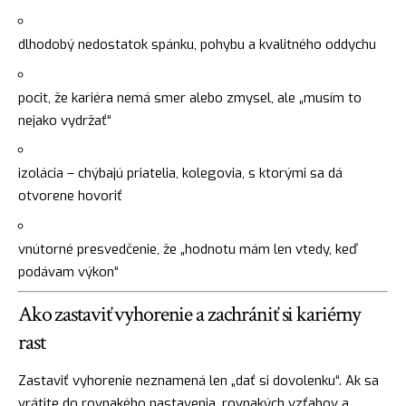
dlhodobý nedostatok spánku, pohybu a kvalitného oddychu
pocit, že kariéra nemá smer alebo zmysel, ale „musím to
nejako vydržať“
izolácia – chýbajú priatelia, kolegovia, s ktorými sa dá
otvorene hovoriť
vnútorné presvedčenie, že „hodnotu mám len vtedy, keď
podávam výkon“
Ako zastaviť vyhorenie a zachrániť si kariérny
rast
Zastaviť vyhorenie neznamená len „dať si dovolenku“. Ak sa
vrátite do rovnakého nastavenia, rovnakých vzťahov a