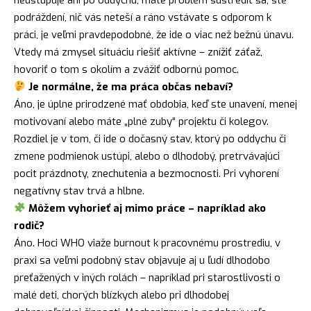
podráždení, nič vás neteší a ráno vstávate s odporom k
práci, je veľmi pravdepodobné, že ide o viac než bežnú únavu.
Vtedy má zmysel situáciu riešiť aktívne – znížiť záťaž,
hovoriť o tom s okolím a zvážiť odbornú pomoc.
Je normálne, že ma práca občas nebaví?
Áno, je úplne prirodzené mať obdobia, keď ste unavení, menej
motivovaní alebo máte „plné zuby“ projektu či kolegov.
Rozdiel je v tom, či ide o dočasný stav, ktorý po oddychu či
zmene podmienok ustúpi, alebo o dlhodobý, pretrvávajúci
pocit prázdnoty, znechutenia a bezmocnosti. Pri vyhorení
negatívny stav trvá a hlbne.
Môžem vyhorieť aj mimo práce – napríklad ako
rodič?
Áno. Hoci WHO viaže burnout k pracovnému prostrediu, v
praxi sa veľmi podobný stav objavuje aj u ľudí dlhodobo
preťažených v iných rolách – napríklad pri starostlivosti o
malé deti, chorých blízkych alebo pri dlhodobej