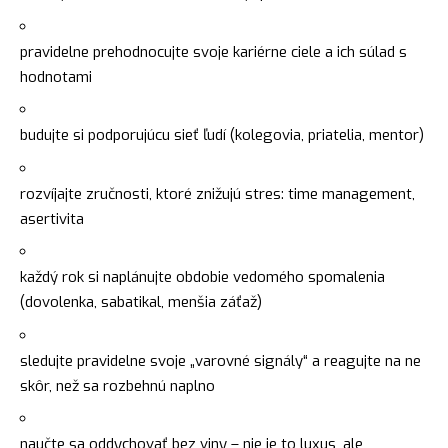
pravidelne prehodnocujte svoje kariérne ciele a ich súlad s
hodnotami
budujte si podporujúcu sieť ľudí (kolegovia, priatelia, mentor)
rozvíjajte zručnosti, ktoré znižujú stres: time management,
asertivita
každý rok si naplánujte obdobie vedomého spomalenia
(dovolenka, sabatikal, menšia záťaž)
sledujte pravidelne svoje „varovné signály“ a reagujte na ne
skôr, než sa rozbehnú naplno
naučte sa oddychovať bez viny – nie je to luxus, ale