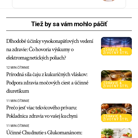
Tiež by sa vám mohlo páčiť
Dlhodobé účinky vysokonapäťových vedení
na zdravie: Čo hovoria výskumy o
ZDRAVIE &
ŽIVOTNÝ ŠTÝL
elektromagnetických poliach?
12 MIN ČÍTANIE
Prírodná sila čaju z kukuričných vláskov:
Podpora zdravia močových ciest a účinné
ZDRAVIE &
ŽIVOTNÝ ŠTÝL
diuretikum
11 MIN ČÍTANIE
Prečo jesť viac tekvicového prívaru:
Pokladnica zdravia vo vašej kuchyni
ZDRAVIE &
ŽIVOTNÝ ŠTÝL
11 MIN ČÍTANIE
Účinné Chudnutie s Glukomanánom: