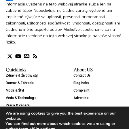
Informácie uvedené na tejto webovej stránke slúžia len na
zábavné účely. Neposkytujeme žiadne záruky, výslovné ani
implicitné, týkajúce sa úplnosti, presnosti, primeranosti,
zákonnosti, užitočnosti, spoľahlivosti, vhodnosti, dostupnosti ani
žiadneho iného aspektu údajov. Akékoľvek spoliehanie sa na
informácie uvedené na tejto webovej stránke je na vaše vlastné
riziko.
Quicklinks
About US
Zdravie & Životný štýl
Contact Us
Domov & Záhrada
Blog Index
Móda & Štýl
Complaint
Veda & Technológie
Advertise
Práca & Kariéra
We are using cookies to give you the best experience on our
Krása
website.
Auto & Moto
You can find out more about which cookies we are using or
Tipy & Návody
switch them off in
settings
.