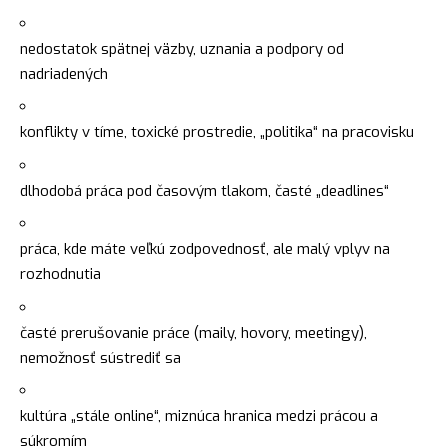
nedostatok spätnej väzby, uznania a podpory od
nadriadených
konflikty v tíme, toxické prostredie, „politika“ na pracovisku
dlhodobá práca pod časovým tlakom, časté „deadlines“
práca, kde máte veľkú zodpovednosť, ale malý vplyv na
rozhodnutia
časté prerušovanie práce (maily, hovory, meetingy),
nemožnosť sústrediť sa
kultúra „stále online“, miznúca hranica medzi prácou a
súkromím