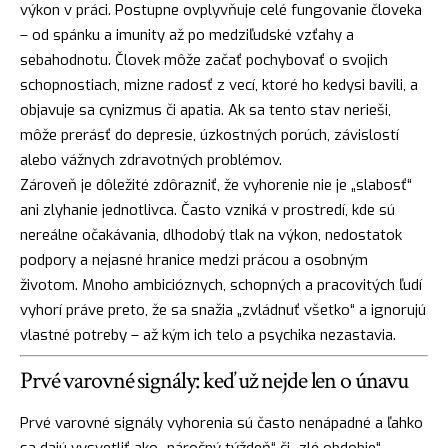
výkon v práci. Postupne ovplyvňuje celé fungovanie človeka
– od spánku a imunity až po medziľudské vzťahy a
sebahodnotu. Človek môže začať pochybovať o svojich
schopnostiach, mizne radosť z vecí, ktoré ho kedysi bavili, a
objavuje sa cynizmus či apatia. Ak sa tento stav nerieši,
môže prerásť do depresie, úzkostných porúch, závislostí
alebo vážnych zdravotných problémov.
Zároveň je dôležité zdôrazniť, že vyhorenie nie je „slabosť“
ani zlyhanie jednotlivca. Často vzniká v prostredí, kde sú
nereálne očakávania, dlhodobý tlak na výkon, nedostatok
podpory a nejasné hranice medzi prácou a osobným
životom. Mnoho ambicióznych, schopných a pracovitých ľudí
vyhorí práve preto, že sa snažia „zvládnuť všetko“ a ignorujú
vlastné potreby – až kým ich telo a psychika nezastavia.
Prvé varovné signály: keď už nejde len o únavu
Prvé varovné signály vyhorenia sú často nenápadné a ľahko