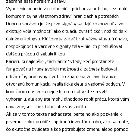
zabrániť ešte horšiemu stavu.
Vyhorenie neudrie z ničoho nič – prichádza potichu, cez malé
kompromisy na vlastnom zdraví, hraniciach a potrebách.
Dobrou správou je, že prvé signály sa dajú rozpoznať a že
existuje veľa možností, ako situáciu zvrátiť skôr, než dôjde k
úplnému kolapsu. Kľúčové je začať brať vážne vlastnú únavu,
nespokojnosť a varovné signály tela – nie ich prehlušovať
ďalšou prácou či sebakritikou.
Kariéru si najlepšie „zachránite“ vtedy, keď prestanete
fungovať na hrane svojich možností a začnete budovať
udržateľný pracovný život. To znamená zdravé hranice,
otvorenú komunikáciu, realistické ciele a vedomý oddych. V
konečnom dôsledku nejde len o to, aby ste sa vyhli
vyhoreniu, ale aby ste mohli dlhodobo robiť prácu, ktorá vám
dáva zmysel – bez toho, aby vás zničila.
Ak sa v tomto texte nachádzate, berte ho ako pozvanie k
prvému kroku: urobiť si úprimnú inventúru toho, ako sa máte,
čo skutočne zvládate a kde potrebujete zmenu alebo pomoc.