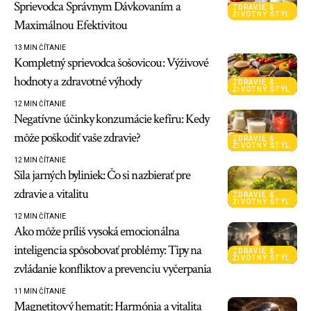
Sprievodca Správnym Dávkovaním a
ZDRAVIE &
ŽIVOTNÝ ŠTÝL
Maximálnou Efektivitou
13 MIN ČÍTANIE
Kompletný sprievodca šošovicou: Výživové
hodnoty a zdravotné výhody
ZDRAVIE &
ŽIVOTNÝ ŠTÝL
12 MIN ČÍTANIE
Negatívne účinky konzumácie kefíru: Kedy
môže poškodiť vaše zdravie?
ZDRAVIE &
ŽIVOTNÝ ŠTÝL
12 MIN ČÍTANIE
Sila jarných byliniek: Čo si nazbierať pre
zdravie a vitalitu
ZDRAVIE &
ŽIVOTNÝ ŠTÝL
12 MIN ČÍTANIE
Ako môže príliš vysoká emocionálna
inteligencia spôsobovať problémy: Tipy na
ZDRAVIE &
ŽIVOTNÝ ŠTÝL
zvládanie konfliktov a prevenciu vyčerpania
11 MIN ČÍTANIE
Magnetitový hematit: Harmónia a vitalita