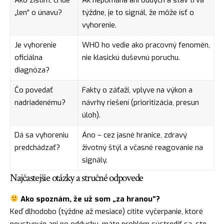
Ako zistím, či ide
Ak nepomáha ani oddych a stav trvá
„len“ o únavu?
týždne, je to signál, že môže ísť o
vyhorenie.
Je vyhorenie
WHO ho vedie ako pracovný fenomén,
oficiálna
nie klasickú duševnú poruchu.
diagnóza?
Čo povedať
Fakty o záťaži, vplyve na výkon a
nadriadenému?
návrhy riešení (prioritizácia, presun
úloh).
Dá sa vyhoreniu
Áno – cez jasné hranice, zdravý
predchádzať?
životný štýl a včasné reagovanie na
signály.
Najčastejšie otázky a stručné odpovede
Ako spoznám, že už som „za hranou“?
Keď dlhodobo (týždne až mesiace) cítite vyčerpanie, ktoré
neustupuje ani po oddychu, máte problém sústrediť sa, ste