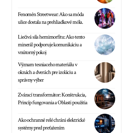
Fenomén Streetwear: Ako sa móda
ulice dostala na prehliadkové móla.
Liečivá sila hemimorfitu: Ako tento
minerál podporuje komunikáciu a
vnútorný pokoj
Význam tesniaceho materiálu v
oknách a dverách pre izoláciu a
správny výber
Zvárací transformátor: Konštrukcia,
Princíp fungovania a Oblasti použitia
Ako ochranné relé chráni elektrické
systémy pred preťažením