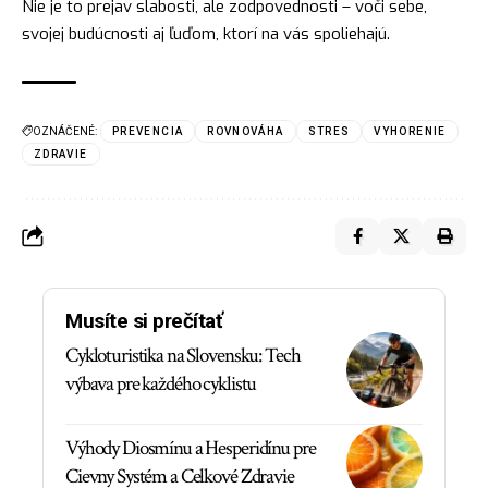
Nie je to prejav slabosti, ale zodpovednosti – voči sebe,
svojej budúcnosti aj ľuďom, ktorí na vás spoliehajú.
OZNÁČENÉ:
PREVENCIA
ROVNOVÁHA
STRES
VYHORENIE
ZDRAVIE
Musíte si prečítať
Cykloturistika na Slovensku: Tech
výbava pre každého cyklistu
Výhody Diosmínu a Hesperidínu pre
Cievny Systém a Celkové Zdravie