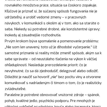
rovnakého množstva práce, situácia sa čoskoro zopakuje.
Kľúčové je priznať si, že súčasný spôsob fungovania nie je
udržateľný, a urobiť vedomé zmeny – v pracovných
návykoch, v komunikácii s okolím aj v tom, ako sa staráte o
seba. Niekedy sú potrebné drobné, ale konzistentné úpravy;
inokedy aj zásadnejšie rozhodnutia.
Prvým krokom býva spomalenie a pomenovanie problému:
„Nie som len unavený, toto už je dlhodobé vyčerpanie.“ Už
samotné priznanie si reality môže zmeniť spôsob, akým sa k
sebe správate – od neustáleho tlačenia na výkon k väčšej
ohľaduplnosti. Nasleduje prerozdelenie priorít: čo je
nevyhnutné, čo sa dá zjednodušiť, delegovať alebo odložiť.
Dôležité je naučiť sa hovoriť „nie“ bez pocitu viny a otvorene
komunikovať s nadriadeným či tímom o tom, čo je realisticky
zvládnuteľné.
Paralelne je potrebné obnovovať vnútorné zdroje – spánok,
pohyb, kvalitné jedlo, psychickú podporu. Pre mnohých je
užitočné vyhľadať psychológa, kouča alebo terapeuta, ktorý