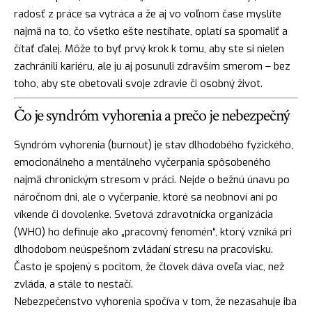
radosť z práce sa vytráca a že aj vo voľnom čase myslíte
najmä na to, čo všetko ešte nestíhate, oplatí sa spomaliť a
čítať ďalej. Môže to byť prvý krok k tomu, aby ste si nielen
zachránili kariéru, ale ju aj posunuli zdravším smerom – bez
toho, aby ste obetovali svoje zdravie či osobný život.
Čo je syndróm vyhorenia a prečo je nebezpečný
Syndróm vyhorenia (burnout) je stav dlhodobého fyzického,
emocionálneho a mentálneho vyčerpania spôsobeného
najmä chronickým stresom v práci. Nejde o bežnú únavu po
náročnom dni, ale o vyčerpanie, ktoré sa neobnoví ani po
víkende či dovolenke. Svetová zdravotnícka organizácia
(WHO) ho definuje ako „pracovný fenomén“, ktorý vzniká pri
dlhodobom neúspešnom zvládaní stresu na pracovisku.
Často je spojený s pocitom, že človek dáva oveľa viac, než
zvláda, a stále to nestačí.
Nebezpečenstvo vyhorenia spočíva v tom, že nezasahuje iba