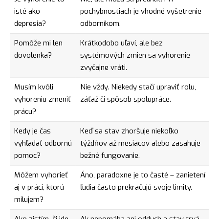
isté ako
pochybnostiach je vhodné vyšetrenie
depresia?
odborníkom.
Pomôže mi len
Krátkodobo uľaví, ale bez
dovolenka?
systémových zmien sa vyhorenie
zvyčajne vráti.
Musím kvôli
Nie vždy. Niekedy stačí upraviť rolu,
vyhoreniu zmeniť
záťaž či spôsob spolupráce.
prácu?
Kedy je čas
Keď sa stav zhoršuje niekoľko
vyhľadať odbornú
týždňov až mesiacov alebo zasahuje
pomoc?
bežné fungovanie.
Môžem vyhorieť
Áno, paradoxne je to časté – zanietení
aj v práci, ktorú
ľudia často prekračujú svoje limity.
milujem?