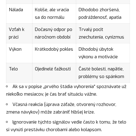
Nálada
Kolíše, ale vracia
Dlhodobo zhoršená,
sa do normálu
podráždenosť, apatia
Vzťah k
Dočasný odpor po
Trvalý pocit
práci
náročnom období
znechutenia, cynizmus
Výkon
Krátkodobý pokles
Dlhodobý úbytok
výkonu a motivácie
Telo
Ojedinelé ťažkosti
Časté bolesti, napätie,
problémy so spánkom
Ak sa v popise „prvého štádia vyhorenia“ spoznávate už
niekoľko mesiacov, je čas brať situáciu vážne.
Včasná reakcia (úprava záťaže, otvorený rozhovor,
zmena návykov) môže zabrániť hlbšej kríze.
Ignorovanie týchto signálov vedie často k tomu, že telo
si vynúti prestávku chorobami alebo kolapsom.