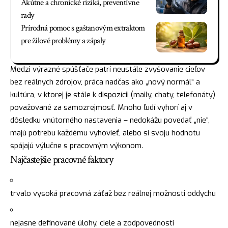
Akútne a chronické riziká, preventívne
rady
Prírodná pomoc s gaštanovým extraktom
pre žilové problémy a zápaly
Medzi výrazné spúšťače patrí neustále zvyšovanie cieľov
bez reálnych zdrojov, práca nadčas ako „nový normál“ a
kultúra, v ktorej je stále k dispozícii (maily, chaty, telefonáty)
považované za samozrejmosť. Mnoho ľudí vyhorí aj v
dôsledku vnútorného nastavenia – nedokážu povedať „nie“,
majú potrebu každému vyhovieť, alebo si svoju hodnotu
spájajú výlučne s pracovným výkonom.
Najčastejšie pracovné faktory
trvalo vysoká pracovná záťaž bez reálnej možnosti oddychu
nejasne definované úlohy, ciele a zodpovednosti