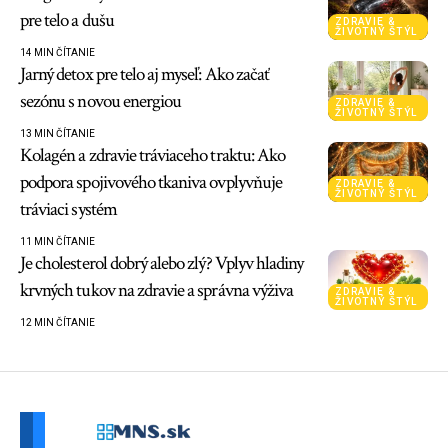
pre telo a dušu
ZDRAVIE &
ŽIVOTNÝ ŠTÝL
14 MIN ČÍTANIE
Jarný detox pre telo aj myseľ: Ako začať
sezónu s novou energiou
ZDRAVIE &
ŽIVOTNÝ ŠTÝL
13 MIN ČÍTANIE
Kolagén a zdravie tráviaceho traktu: Ako
podpora spojivového tkaniva ovplyvňuje
ZDRAVIE &
ŽIVOTNÝ ŠTÝL
tráviaci systém
11 MIN ČÍTANIE
Je cholesterol dobrý alebo zlý? Vplyv hladiny
krvných tukov na zdravie a správna výživa
ZDRAVIE &
ŽIVOTNÝ ŠTÝL
12 MIN ČÍTANIE