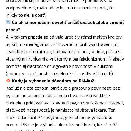
dobrovoľníckej činnosti. Mechanizmus je podobný: veľa
zodpovednosti, málo oddychu, málo uznania a pocit, že
„nikdy to nie je dosť“.
Čo ak si nemôžem dovoliť znížiť úväzok alebo zmeniť
prácu?
Aj v takom prípade sa dá veľa urobiť v rámci malých krokov:
lepší time management, určovanie priorít, vyjednávanie o
realistických termínoch, budovanie podpory v tíme, práca s
vlastnými hranicami a vnútorným perfekcionizmom. Niekedy
pomôže aj čiastočné delegovanie povinností v súkromí
(pomoc v domácnosti, rozdelenie starostlivosti o deti).
Kedy je vyhorenie dôvodom na PN-ku?
Keď už nie ste schopní plniť svoje pracovné povinnosti bez
výrazného utrpenia, robíte veľa chýb, stav trvá dlhšie
obdobie a pridávajú sa telesné či psychické ťažkosti (úzkosti,
plačlivosť, nespavosť), je namieste návšteva lekára. Ten
môže odporučiť PN, psychologickú alebo psychiatrickú
pomoc. PN nie je zlyhanie, ale ochranná brzda, ktorá môže