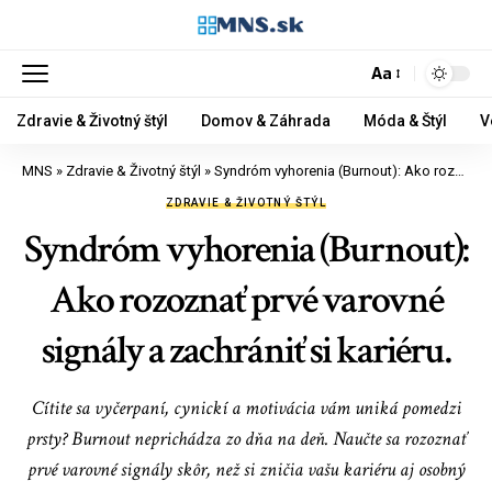
Aa
Zdravie & Životný štýl
Domov & Záhrada
Móda & Štýl
V
MNS
»
Zdravie & Životný štýl
»
Syndróm vyhorenia (Burnout): Ako rozoznať prvé varovné signály a zachrániť si kariéru.
ZDRAVIE & ŽIVOTNÝ ŠTÝL
Syndróm vyhorenia (Burnout):
Ako rozoznať prvé varovné
signály a zachrániť si kariéru.
Cítite sa vyčerpaní, cynickí a motivácia vám uniká pomedzi
prsty? Burnout neprichádza zo dňa na deň. Naučte sa rozoznať
prvé varovné signály skôr, než si zničia vašu kariéru aj osobný