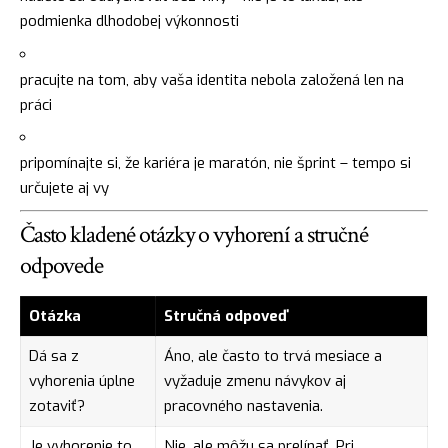
podmienka dlhodobej výkonnosti
pracujte na tom, aby vaša identita nebola založená len na
práci
pripomínajte si, že kariéra je maratón, nie šprint – tempo si
určujete aj vy
Často kladené otázky o vyhorení a stručné
odpovede
Otázka
Stručná odpoveď
Dá sa z
Áno, ale často to trvá mesiace a
vyhorenia úplne
vyžaduje zmenu návykov aj
zotaviť?
pracovného nastavenia.
Je vyhorenie to
Nie, ale môžu sa prelínať. Pri