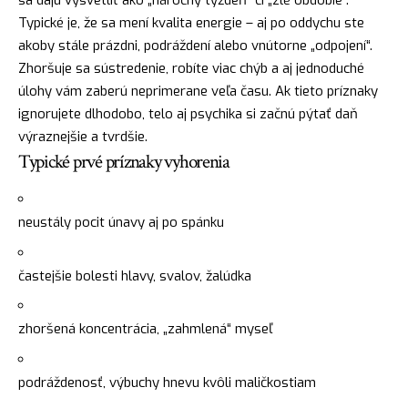
sa dajú vysvetliť ako „náročný týždeň“ či „zlé obdobie“.
Typické je, že sa mení kvalita energie – aj po oddychu ste
akoby stále prázdni, podráždení alebo vnútorne „odpojení“.
Zhoršuje sa sústredenie, robíte viac chýb a aj jednoduché
úlohy vám zaberú neprimerane veľa času. Ak tieto príznaky
ignorujete dlhodobo, telo aj psychika si začnú pýtať daň
výraznejšie a tvrdšie.
Typické prvé príznaky vyhorenia
neustály pocit únavy aj po spánku
častejšie bolesti hlavy, svalov, žalúdka
zhoršená koncentrácia, „zahmlená“ myseľ
podráždenosť, výbuchy hnevu kvôli maličkostiam