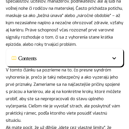
špecialistov, učiteľov, manažérov, podnikateľov, ale aj ľudí na
voľnej nohe či rodičov na materskej. Často prichádza potichu,
maskuje sa ako „bežná únava“ alebo „náročné obdobie“ – až
kým nezasiahne naplno a nezačne ohrozovať zdravie, vzťahy
aj kariéru. Práve schopnosť včas rozoznať prvé varovné
signály rozhoduje o tom, či sa z vyhorenia stane krátka
epizóda, alebo roky trvajúci problém.
Contents
V tomto článku sa pozrieme na to, čo presne syndróm
vyhorenia je, prečo je taký nebezpečný a ako vyzerajú jeho
prvé príznaky. Zameriame sa na najčastejšie príčiny spojené
s prácou a kariérou, ale aj na konkrétne kroky, ktoré môžete
urobiť, aby ste sa neprepracovali do stavu úplného
vyčerpania. Cieľom nie je vyvolať strach, ale poskytnúť vám
praktický rámec, podľa ktorého viete posúdiť vlastnú
situáciu.
Ak máte pocit, že už dlhšie „idete cez vlastné limity“, že