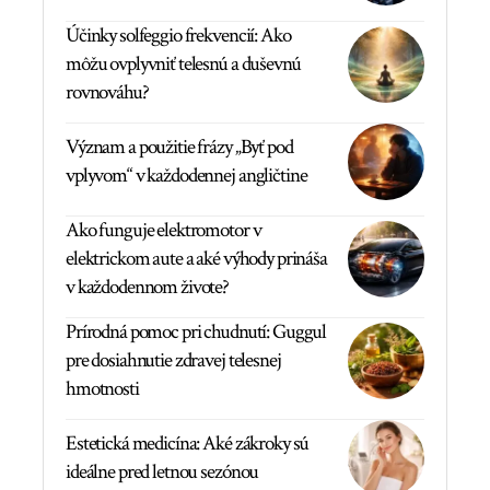
Účinky solfeggio frekvencií: Ako
môžu ovplyvniť telesnú a duševnú
rovnováhu?
Význam a použitie frázy „Byť pod
vplyvom“ v každodennej angličtine
Ako funguje elektromotor v
elektrickom aute a aké výhody prináša
v každodennom živote?
Prírodná pomoc pri chudnutí: Guggul
pre dosiahnutie zdravej telesnej
hmotnosti
Estetická medicína: Aké zákroky sú
ideálne pred letnou sezónou