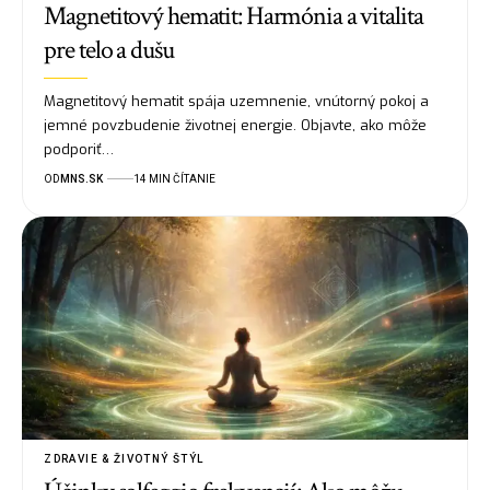
Magnetitový hematit: Harmónia a vitalita
pre telo a dušu
Magnetitový hematit spája uzemnenie, vnútorný pokoj a
jemné povzbudenie životnej energie. Objavte, ako môže
podporiť…
OD
MNS.SK
14 MIN ČÍTANIE
ZDRAVIE & ŽIVOTNÝ ŠTÝL