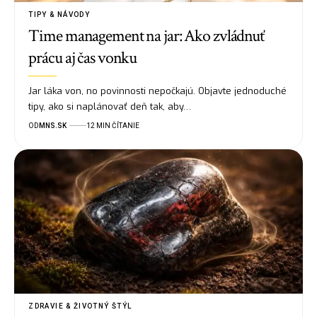
TIPY & NÁVODY
Time management na jar: Ako zvládnuť
prácu aj čas vonku
Jar láka von, no povinnosti nepočkajú. Objavte jednoduché
tipy, ako si naplánovať deň tak, aby…
OD
MNS.SK
12 MIN ČÍTANIE
ZDRAVIE & ŽIVOTNÝ ŠTÝL