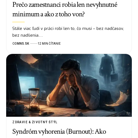
Prečo zamestnanci robia len nevyhnutné
minimum a ako z toho von?
Stále viac ľudí v práci robí len to, čo musí – bez nadčasov,
bez nadšenia.…
OD
MNS.SK
12 MIN ČÍTANIE
ZDRAVIE & ŽIVOTNÝ ŠTÝL
Syndróm vyhorenia (Burnout): Ako