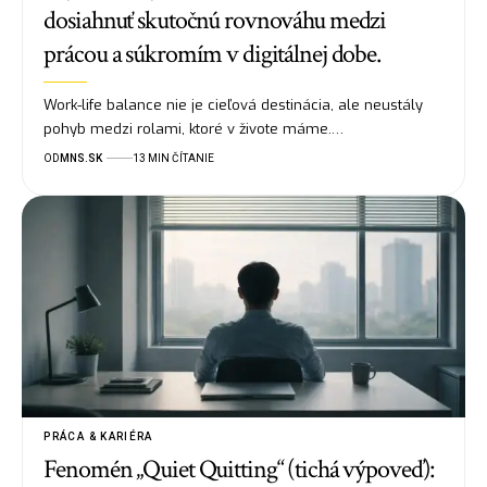
dosiahnuť skutočnú rovnováhu medzi
prácou a súkromím v digitálnej dobe.
Work-life balance nie je cieľová destinácia, ale neustály
pohyb medzi rolami, ktoré v živote máme.…
OD
MNS.SK
13 MIN ČÍTANIE
PRÁCA & KARIÉRA
Fenomén „Quiet Quitting“ (tichá výpoveď):