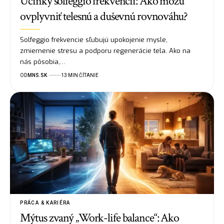
Účinky solfeggio frekvencií: Ako môžu
ovplyvniť telesnú a duševnú rovnováhu?
Solfeggio frekvencie sľubujú upokojenie mysle,
zmiernenie stresu a podporu regenerácie tela. Ako na
nás pôsobia,…
OD
MNS.SK
13 MIN ČÍTANIE
PRÁCA & KARIÉRA
Mýtus zvaný „Work-life balance“: Ako