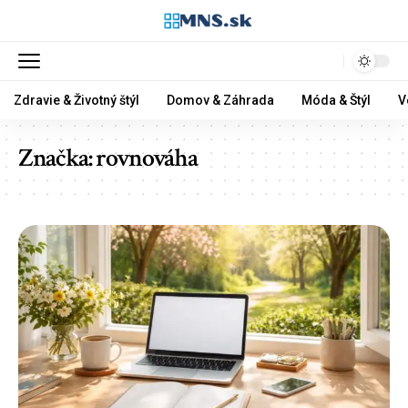
Zdravie & Životný štýl
Domov & Záhrada
Móda & Štýl
V
Značka:
rovnováha