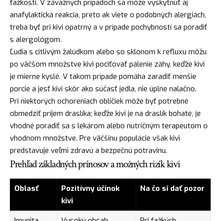
ťažkosti. V závažných prípadoch sa môže vyskytnúť aj
anafylaktická reakcia, preto ak viete o podobných alergiách,
treba byť pri kivi opatrný a v prípade pochybností sa poradiť
s alergológom.
Ľudia s citlivým žalúdkom alebo so sklonom k refluxu môžu
po väčšom množstve kivi pociťovať pálenie záhy, keďže kivi
je mierne kyslé. V takom prípade pomáha zaradiť menšie
porcie a jesť kivi skôr ako súčasť jedla, nie úplne nalačno.
Pri niektorých ochoreniach obličiek môže byť potrebné
obmedziť príjem draslíka; keďže kivi je na draslík bohaté, je
vhodné poradiť sa s lekárom alebo nutričným terapeutom o
vhodnom množstve. Pre väčšinu populácie však kivi
predstavuje veľmi zdravú a bezpečnú potravinu.
Prehľad základných prínosov a možných rizík kivi
Oblasť
Pozitívny účinok
Na čo si dať pozor
kivi
Imunita
Vysoký obsah
Pri ťažkých