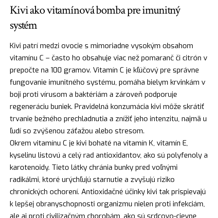
Kivi ako vitamínová bomba pre imunitný
systém
Kivi patrí medzi ovocie s mimoriadne vysokým obsahom
vitamínu C – často ho obsahuje viac než pomaranč či citrón v
prepočte na 100 gramov. Vitamín C je kľúčový pre správne
fungovanie imunitného systému, pomáha bielym krvinkám v
boji proti vírusom a baktériám a zároveň podporuje
regeneráciu buniek. Pravidelná konzumácia kivi môže skrátiť
trvanie bežného prechladnutia a znížiť jeho intenzitu, najmä u
ľudí so zvýšenou záťažou alebo stresom.
Okrem vitamínu C je kivi bohaté na vitamín K, vitamín E,
kyselinu listovú a celý rad antioxidantov, ako sú polyfenoly a
karotenoidy. Tieto látky chránia bunky pred voľnými
radikálmi, ktoré urýchľujú starnutie a zvyšujú riziko
chronických ochorení. Antioxidačné účinky kivi tak prispievajú
k lepšej obranyschopnosti organizmu nielen proti infekciám,
ale aj proti civilizačným chorobám, ako sú srdcovo-cievne