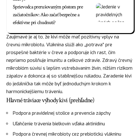
Sprievodca prerušovaným pôstom pre
začiatočníkov: Ako začať bezpečne a
efektívne pri chudnutí?
Zaujímavé je aj to, že kivi môže mať pozitívny vplyv na
črevnú mikrobiotu. Vláknina slúži ako „potrava“ pre
prospešné baktérie v čreve a podporuje ich rast, čím
nepriamo posilňuje imunitu a celkové zdravie. Zdravý črevný
mikrobióm súvisí s lepším vstrebávaním živín, nižším rizikom
zápalov a dokonca aj so stabilnejšou náladou. Zaradenie kivi
do jedálnička tak môže byť jednoduchým krokom k
harmonickejšiemu tráveniu.
Hlavné tráviace výhody kivi (prehľadne)
Podpora pravidelnej stolice a prevencia zápchy
Uľahčenie trávenia bielkovín vďaka aktinidínu
Podpora črevnej mikrobioty cez prebiotickú vlákninu