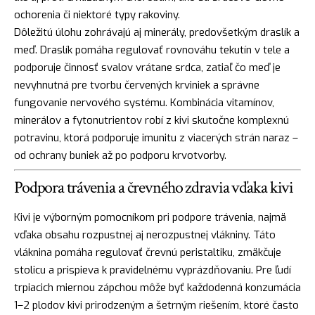
ochorenia či niektoré typy rakoviny.
Dôležitú úlohu zohrávajú aj minerály, predovšetkým draslík a
meď. Draslík pomáha regulovať rovnováhu tekutín v tele a
podporuje činnosť svalov vrátane srdca, zatiaľ čo meď je
nevyhnutná pre tvorbu červených krviniek a správne
fungovanie nervového systému. Kombinácia vitamínov,
minerálov a fytonutrientov robí z kivi skutočne komplexnú
potravinu, ktorá podporuje imunitu z viacerých strán naraz –
od ochrany buniek až po podporu krvotvorby.
Podpora trávenia a črevného zdravia vďaka kivi
Kivi je výborným pomocníkom pri podpore trávenia, najmä
vďaka obsahu rozpustnej aj nerozpustnej vlákniny. Táto
vláknina pomáha regulovať črevnú peristaltiku, zmäkčuje
stolicu a prispieva k pravidelnému vyprázdňovaniu. Pre ľudí
trpiacich miernou zápchou môže byť každodenná konzumácia
1–2 plodov kivi prirodzeným a šetrným riešením, ktoré často