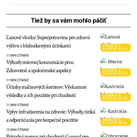
Tiež by sa vám mohlo páčiť
Ľanové vločky: Superpotravina pre zdravú
výživu s blahodarnými účinkami
ZDRAVIE &
ŽIVOTNÝ ŠTÝL
11 MIN ČÍTANIE
Výhody miernej konzumácie piva:
Zdravotné a spoločenské aspekty
ZDRAVIE &
ŽIVOTNÝ ŠTÝL
11 MIN ČÍTANIE
Účinky malinových ketónov: Výskumné
výsledky a ich použitie pri chudnutí
ZDRAVIE &
ŽIVOTNÝ ŠTÝL
11 MIN ČÍTANIE
Vplyv infražiarenia na zdravie: Výhody, riziká
a odporúčania pre bezpečné použitie
ZDRAVIE &
ŽIVOTNÝ ŠTÝL
15 MIN ČÍTANIE
Prírodná pomoc pri chudnutí: Guggul pre