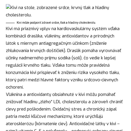
Kivi môže podporiť zdravé srdce, tlak a hladiny cholesterolu.
Kivi má priaznivý vplyv na kardiovaskulárny systém vďaka
kombinácii draslíka, vlákniny, antioxidantov a prírodných
látok s miernym antiagregačným účinkom (zníženie
zhlukovania krvných doštičiek). Draslík pomáha vyrovnávať
účinky nadmerného príjmu sodíka (soli), čo vedie k lepšej
regulácii krvného tlaku. Vďaka tomu môže pravidelná
konzumácia kivi prispievať k zníženiu rizika vysokého tlaku,
ktorý patrí medzi hlavné faktory vzniku srdcovo-cievnych
ochorení.
Vláknina a antioxidanty obsiahnuté v kivi môžu pomáhať
znižovať hladinu „zlého“ LDL cholesterolu a zároveň chrániť
cievy pred poškodením. Oxidačný stres a chronický zápal
patria medzi kľúčové mechanizmy, ktoré urýchľujú
aterosklerózu (kôrnatenie ciev). Antioxidačné látky v kivi –
najmä vitamín C, E a polyfenoly – podporujú ochranu cievnej