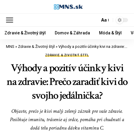
Aa
Zdravie & Životný štýl
Domov & Záhrada
Móda & Štýl
V
MNS
»
Zdravie & Životný štýl
»
Výhody a pozitív účinky kivi na zdravie: Prečo zaradiť kivi do svojho jedálnička?
ZDRAVIE & ŽIVOTNÝ ŠTÝL
Výhody a pozitív účinky kivi
na zdravie: Prečo zaradiť kivi do
svojho jedálnička?
Objavte, prečo je kivi malý zelený zázrak pre vaše zdravie.
Posilňuje imunitu, trávenie aj srdce, pomáha pri chudnutí a
dodá telu poriadnu dávku vitamínu C.