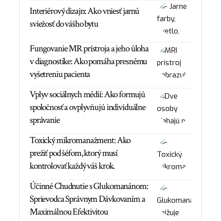
Interiérový dizajn: Ako vniesť jarnú
sviežosť do vášho bytu
Fungovanie MR prístroja a jeho úloha
v diagnostike: Ako pomáha presnému
vyšetreniu pacienta
Vplyv sociálnych médií: Ako formujú
spoločnosť a ovplyvňujú individuálne
správanie
Toxický mikromanažment: Ako
prežiť pod šéfom, ktorý musí
kontrolovať každý váš krok.
Účinné Chudnutie s Glukomanánom:
Sprievodca Správnym Dávkovaním a
Maximálnou Efektivitou