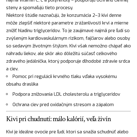
steny a spomaľujú tieto procesy.
Niektoré štúdie naznačujú, že konzumácia 2–3 kivi denne
môže zlepšiť niektoré parametre zrážanlivosti krvi a mierne
znížiť hladinu triglyceridov. To je zaujímavé najmä pre ľudí so
zvýšeným kardiovaskulárnym rizikom, fajčiarov alebo osoby
so sedavým životným štýlom. Kivi však nemožno chápať ako
náhradu liekov, ale skôr ako dôležitú súčasť celkového
zdravého jedálnička, ktorý podporuje dlhodobé zdravie srdca
a ciev.
Pomoc pri regulácii krvného tlaku vďaka vysokému
obsahu draslíka
Podpora znižovania LDL cholesterolu a triglyceridov
Ochrana ciev pred oxidačným stresom a zápalom
Kivi pri chudnutí: málo kalórií, veľa živín
Kivi je ideálne ovocie pre ľudí, ktorí sa snažia schudnúť alebo