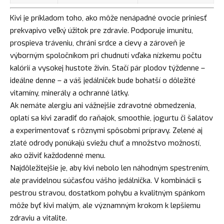
Kivi je príkladom toho, ako môže nenápadné ovocie priniesť
prekvapivo veľký úžitok pre zdravie. Podporuje imunitu,
prospieva tráveniu, chráni srdce a cievy a zároveň je
výborným spoločníkom pri chudnutí vďaka nízkemu počtu
kalórií a vysokej hustote živín. Stačí pár plodov týždenne –
ideálne denne – a váš jedálniček bude bohatší o dôležité
vitamíny, minerály a ochranné látky.
Ak nemáte alergiu ani vážnejšie zdravotné obmedzenia,
oplatí sa kivi zaradiť do raňajok, smoothie, jogurtu či šalátov
a experimentovať s rôznymi spôsobmi prípravy. Zelené aj
zlaté odrody ponúkajú sviežu chuť a množstvo možností,
ako oživiť každodenné menu.
Najdôležitejšie je, aby kivi nebolo len náhodným spestrením,
ale pravidelnou súčasťou vášho jedálnička. V kombinácii s
pestrou stravou, dostatkom pohybu a kvalitným spánkom
môže byť kivi malým, ale významným krokom k lepšiemu
zdraviu a vitalite.