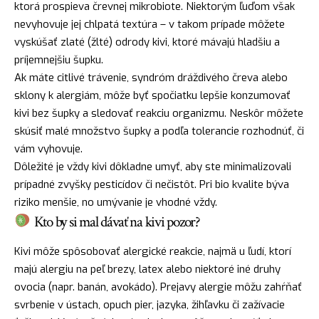
ktorá prospieva črevnej mikrobiote. Niektorým ľuďom však
nevyhovuje jej chlpatá textúra – v takom prípade môžete
vyskúšať zlaté (žlté) odrody kivi, ktoré mávajú hladšiu a
príjemnejšiu šupku.
Ak máte citlivé trávenie, syndróm dráždivého čreva alebo
sklony k alergiám, môže byť spočiatku lepšie konzumovať
kivi bez šupky a sledovať reakciu organizmu. Neskôr môžete
skúsiť malé množstvo šupky a podľa tolerancie rozhodnúť, či
vám vyhovuje.
Dôležité je vždy kivi dôkladne umyť, aby ste minimalizovali
prípadné zvyšky pesticídov či nečistôt. Pri bio kvalite býva
riziko menšie, no umývanie je vhodné vždy.
Kto by si mal dávať na kivi pozor?
Kivi môže spôsobovať alergické reakcie, najmä u ľudí, ktorí
majú alergiu na peľ brezy, latex alebo niektoré iné druhy
ovocia (napr. banán, avokádo). Prejavy alergie môžu zahŕňať
svrbenie v ústach, opuch pier, jazyka, žihľavku či zažívacie