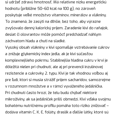
si udržať zdravú hmotnosť. Má relatívne nízku energetickú
hodnotu (približne 50–60 kcal na 100 g), no zároveň
poskytuje veľké množstvo vitamínov, minerálov a vlákniny.
To znamená, že zasýti na dlhšie, bez toho, aby výrazne
zvyšovalo denný kalorický príjem. Zaradenie kivi do raňajok,
desiat či olovrantov môže pomôcť predchádzať náhlym
záchvatom hladu a chuti na sladké.
Vysoký obsah vlákniny v kivi spomaľuje vstrebávanie cukrov
a znižuje glykemický index jedla, ak je kivi súčasťou
komplexnejšieho pokrmu. Stabilnejšia hladina cukru v krvi je
dôležitá nielen pri chudnutí, ale aj pri prevencii inzulínovej
rezistencie a cukrovky 2. typu. Kivi je tak vhodnou voľbou aj
pre ľudí, ktorí si musia strážiť príjem sacharidov, samozrejme
v rozumnom množstve a v rámci vyváženého jedálnička.
Pri chudnutí často hrozí, že telu budú chýbať niektoré
mikroživiny, ak sa jedálniček príliš obmedzí. Kivi vďaka svojmu
bohatému nutričnému profilu pomáha toto riziko znižovať –
dodáva vitamín C, K, E, foláty, draslík a ďalšie látky, ktoré sú