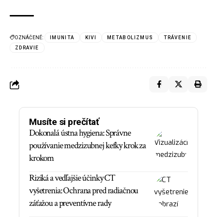
OZNÁČENÉ:
IMUNITA
KIVI
METABOLIZMUS
TRÁVENIE
ZDRAVIE
Musíte si prečítať
Dokonalá ústna hygiena: Správne
používanie medzizubnej kefky krok za
krokom
Riziká a vedľajšie účinky CT
vyšetrenia: Ochrana pred radiačnou
záťažou a preventívne rady