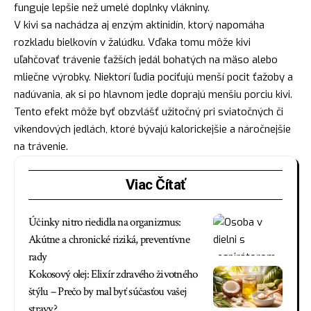
funguje lepšie než umelé doplnky vlákniny.
V kivi sa nachádza aj enzým aktinidín, ktorý napomáha
rozkladu bielkovín v žalúdku. Vďaka tomu môže kivi
uľahčovať trávenie ťažších jedál bohatých na mäso alebo
mliečne výrobky. Niektorí ľudia pociťujú menší pocit ťažoby a
nadúvania, ak si po hlavnom jedle doprajú menšiu porciu kivi.
Tento efekt môže byť obzvlášť užitočný pri sviatočných či
víkendových jedlách, ktoré bývajú kalorickejšie a náročnejšie
na trávenie.
Viac Čítať
Účinky nitro riedidla na organizmus:
Akútne a chronické riziká, preventívne
rady
Kokosový olej: Elixír zdravého životného
štýlu – Prečo by mal byť súčasťou vašej
stravy?