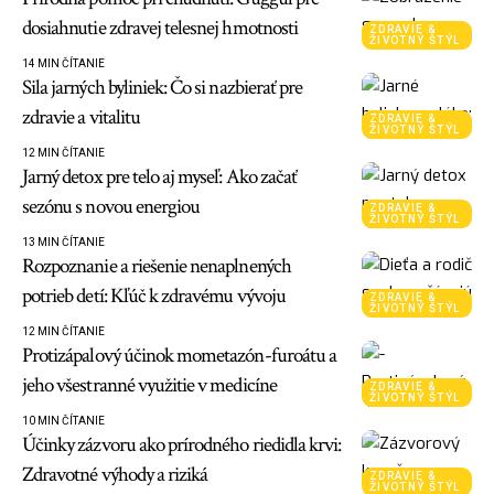
dosiahnutie zdravej telesnej hmotnosti
ZDRAVIE &
ŽIVOTNÝ ŠTÝL
14 MIN ČÍTANIE
Sila jarných byliniek: Čo si nazbierať pre
zdravie a vitalitu
ZDRAVIE &
ŽIVOTNÝ ŠTÝL
12 MIN ČÍTANIE
Jarný detox pre telo aj myseľ: Ako začať
sezónu s novou energiou
ZDRAVIE &
ŽIVOTNÝ ŠTÝL
13 MIN ČÍTANIE
Rozpoznanie a riešenie nenaplnených
potrieb detí: Kľúč k zdravému vývoju
ZDRAVIE &
ŽIVOTNÝ ŠTÝL
12 MIN ČÍTANIE
Protizápalový účinok mometazón-furoátu a
jeho všestranné využitie v medicíne
ZDRAVIE &
ŽIVOTNÝ ŠTÝL
10 MIN ČÍTANIE
Účinky zázvoru ako prírodného riedidla krvi:
Zdravotné výhody a riziká
ZDRAVIE &
ŽIVOTNÝ ŠTÝL