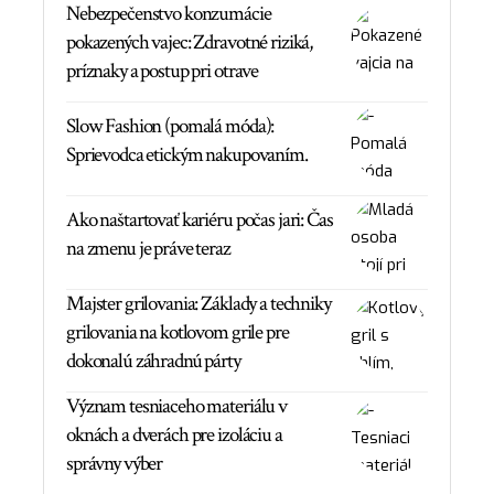
Nebezpečenstvo konzumácie
pokazených vajec: Zdravotné riziká,
príznaky a postup pri otrave
Slow Fashion (pomalá móda):
Sprievodca etickým nakupovaním.
Ako naštartovať kariéru počas jari: Čas
na zmenu je práve teraz
Majster grilovania: Základy a techniky
grilovania na kotlovom grile pre
dokonalú záhradnú párty
Význam tesniaceho materiálu v
oknách a dverách pre izoláciu a
správny výber