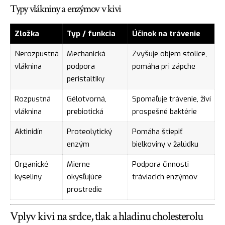
Typy vlákniny a enzýmov v kivi
Zložka
Typ / funkcia
Účinok na trávenie
Nerozpustná
Mechanická
Zvyšuje objem stolice,
vláknina
podpora
pomáha pri zápche
peristaltiky
Rozpustná
Gélotvorná,
Spomaľuje trávenie, živí
vláknina
prebiotická
prospešné baktérie
Aktinidín
Proteolytický
Pomáha štiepiť
enzým
bielkoviny v žalúdku
Organické
Mierne
Podpora činnosti
kyseliny
okysľujúce
tráviacich enzýmov
prostredie
Vplyv kivi na srdce, tlak a hladinu cholesterolu