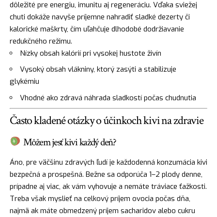
dôležité pre energiu, imunitu aj regeneráciu. Vďaka sviežej
chuti dokáže navyše príjemne nahradiť sladké dezerty či
kalorické maškrty, čím uľahčuje dlhodobé dodržiavanie
redukčného režimu.
Nízky obsah kalórií pri vysokej hustote živín
Vysoký obsah vlákniny, ktorý zasýti a stabilizuje
glykémiu
Vhodné ako zdravá náhrada sladkostí počas chudnutia
Často kladené otázky o účinkoch kivi na zdravie
Môžem jesť kivi každý deň?
Áno, pre väčšinu zdravých ľudí je každodenná konzumácia kivi
bezpečná a prospešná. Bežne sa odporúča 1–2 plody denne,
prípadne aj viac, ak vám vyhovuje a nemáte tráviace ťažkosti.
Treba však myslieť na celkový príjem ovocia počas dňa,
najmä ak máte obmedzený príjem sacharidov alebo cukru