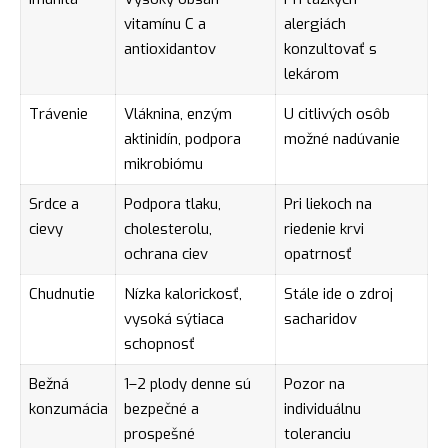
vitamínu C a
alergiách
antioxidantov
konzultovať s
lekárom
Trávenie
Vláknina, enzým
U citlivých osôb
aktinidín, podpora
možné nadúvanie
mikrobiómu
Srdce a
Podpora tlaku,
Pri liekoch na
cievy
cholesterolu,
riedenie krvi
ochrana ciev
opatrnosť
Chudnutie
Nízka kalorickosť,
Stále ide o zdroj
vysoká sýtiaca
sacharidov
schopnosť
Bežná
1–2 plody denne sú
Pozor na
konzumácia
bezpečné a
individuálnu
prospešné
toleranciu