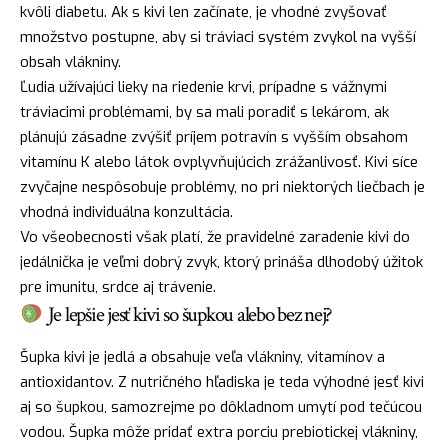
kvôli diabetu. Ak s kivi len začínate, je vhodné zvyšovať
množstvo postupne, aby si tráviaci systém zvykol na vyšší
obsah vlákniny.
Ľudia užívajúci lieky na riedenie krvi, prípadne s vážnymi
tráviacimi problémami, by sa mali poradiť s lekárom, ak
plánujú zásadne zvýšiť príjem potravín s vyšším obsahom
vitamínu K alebo látok ovplyvňujúcich zrážanlivosť. Kivi síce
zvyčajne nespôsobuje problémy, no pri niektorých liečbach je
vhodná individuálna konzultácia.
Vo všeobecnosti však platí, že pravidelné zaradenie kivi do
jedálnička je veľmi dobrý zvyk, ktorý prináša dlhodobý úžitok
pre imunitu, srdce aj trávenie.
Je lepšie jesť kivi so šupkou alebo bez nej?
Šupka kivi je jedlá a obsahuje veľa vlákniny, vitamínov a
antioxidantov. Z nutričného hľadiska je teda výhodné jesť kivi
aj so šupkou, samozrejme po dôkladnom umytí pod tečúcou
vodou. Šupka môže pridať extra porciu prebiotickej vlákniny,