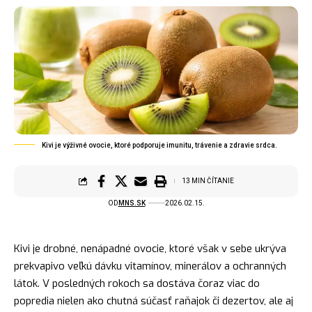
Kivi je výživné ovocie, ktoré podporuje imunitu, trávenie a zdravie srdca.
13 MIN ČÍTANIE
OD
MNS.SK
2026.02.15.
Kivi je drobné, nenápadné ovocie, ktoré však v sebe ukrýva
prekvapivo veľkú dávku vitamínov, minerálov a ochranných
látok. V posledných rokoch sa dostáva čoraz viac do
popredia nielen ako chutná súčasť raňajok či dezertov, ale aj