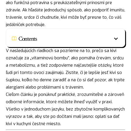
ako funkčná potravina s preukázateľnými prínosmi pre
zdravie. Ak hľadáte jednoduchý spôsob, ako podporiť imunitu,
trávenie, srdce či chudnutie, kivi môže byť presne to, čo váš
jedálniček potrebuje.
Contents
V nasledujúcich riadkoch sa pozrieme na to, prečo sa kivi
označuje za „vitamínovú bombu“, ako pomáha črevám, srdcu
a metabolizmu, a tiež zodpovieme najčastejšie otázky, ktoré
ľudí pri tomto ovocí zaujímajú. Zistíte, či je lepšie jesť kivi so
šupkou, koľko ho denne zaradiť a na čo si dať pozor, ak trpíte
alergiami alebo problémami s trávením.
Cieľom článku je ponúknuť praktické, zrozumiteľné a zároveň
odborné informácie, ktoré môžete ihneď využiť v praxi.
Všetko v jednoduchom jazyku, bez zbytočne komplikovaných
výrazov a tak, aby ste po dočítaní mali jasno: oplatí sa dať
kivi v kuchyni čestné miesto.