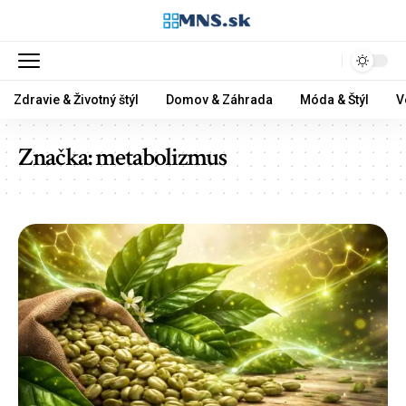
Zdravie & Životný štýl
Domov & Záhrada
Móda & Štýl
V
Značka:
metabolizmus