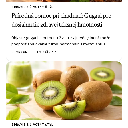
ZDRAVIE & ŽIVOTNÝ ŠTÝL
Prírodná pomoc pri chudnutí: Guggul pre
dosiahnutie zdravej telesnej hmotnosti
Objavte guggul – prírodnú živicu z ajurvédy, ktorá môže
podporiť spaľovanie tukov, hormonálnu rovnováhu aj…
OD
MNS.SK
14 MIN ČÍTANIE
ZDRAVIE & ŽIVOTNÝ ŠTÝL