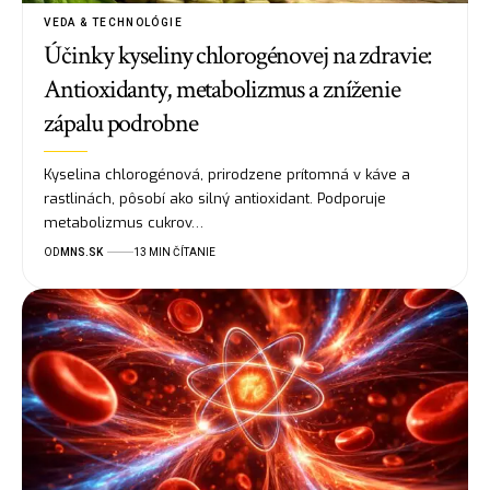
VEDA & TECHNOLÓGIE
Účinky kyseliny chlorogénovej na zdravie:
Antioxidanty, metabolizmus a zníženie
zápalu podrobne
Kyselina chlorogénová, prirodzene prítomná v káve a
rastlinách, pôsobí ako silný antioxidant. Podporuje
metabolizmus cukrov…
OD
MNS.SK
13 MIN ČÍTANIE