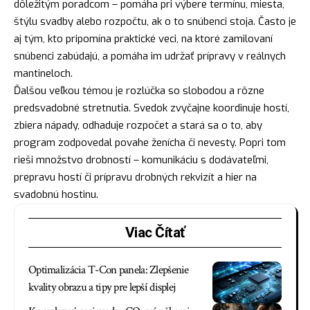
dôležitým poradcom – pomáha pri výbere termínu, miesta,
štýlu svadby alebo rozpočtu, ak o to snúbenci stoja. Často je
aj tým, kto pripomína praktické veci, na ktoré zamilovaní
snúbenci zabúdajú, a pomáha im udržať prípravy v reálnych
mantineloch.
Ďalšou veľkou témou je rozlúčka so slobodou a rôzne
predsvadobné stretnutia. Svedok zvyčajne koordinuje hostí,
zbiera nápady, odhaduje rozpočet a stará sa o to, aby
program zodpovedal povahe ženícha či nevesty. Popri tom
rieši množstvo drobností – komunikáciu s dodávateľmi,
prepravu hostí či prípravu drobných rekvizít a hier na
svadobnú hostinu.
Viac Čítať
Optimalizácia T-Con panela: Zlepšenie
kvality obrazu a tipy pre lepší displej