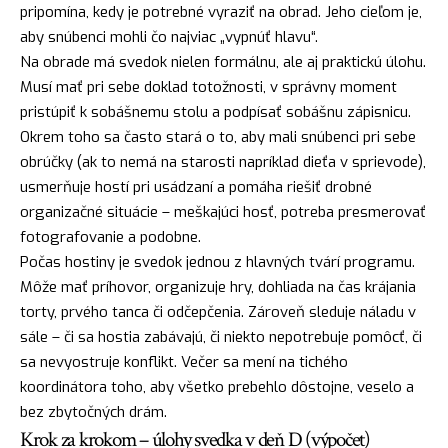
pripomína, kedy je potrebné vyraziť na obrad. Jeho cieľom je,
aby snúbenci mohli čo najviac „vypnúť hlavu“.
Na obrade má svedok nielen formálnu, ale aj praktickú úlohu.
Musí mať pri sebe doklad totožnosti, v správny moment
pristúpiť k sobášnemu stolu a podpísať sobášnu zápisnicu.
Okrem toho sa často stará o to, aby mali snúbenci pri sebe
obrúčky (ak to nemá na starosti napríklad dieťa v sprievode),
usmerňuje hostí pri usádzaní a pomáha riešiť drobné
organizačné situácie – meškajúci hosť, potreba presmerovať
fotografovanie a podobne.
Počas hostiny je svedok jednou z hlavných tvárí programu.
Môže mať príhovor, organizuje hry, dohliada na čas krájania
torty, prvého tanca či odčepčenia. Zároveň sleduje náladu v
sále – či sa hostia zabávajú, či niekto nepotrebuje pomôcť, či
sa nevyostruje konflikt. Večer sa mení na tichého
koordinátora toho, aby všetko prebehlo dôstojne, veselo a
bez zbytočných drám.
Krok za krokom – úlohy svedka v deň D (výpočet)