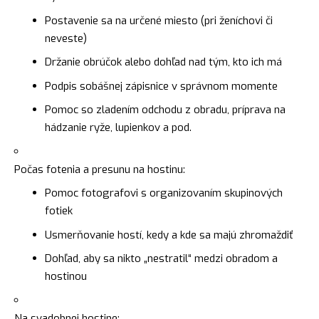
Postavenie sa na určené miesto (pri ženíchovi či
neveste)
Držanie obrúčok alebo dohľad nad tým, kto ich má
Podpis sobášnej zápisnice v správnom momente
Pomoc so zladením odchodu z obradu, príprava na
hádzanie ryže, lupienkov a pod.
Počas fotenia a presunu na hostinu:
Pomoc fotografovi s organizovaním skupinových
fotiek
Usmerňovanie hostí, kedy a kde sa majú zhromaždiť
Dohľad, aby sa nikto „nestratil“ medzi obradom a
hostinou
Na svadobnej hostine: