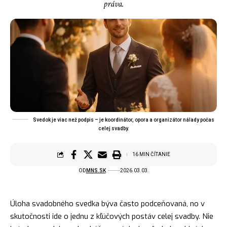
práva.
Svedok je viac než podpis – je koordinátor, opora a organizátor nálady počas
celej svadby.
16 MIN ČÍTANIE
OD
MNS.SK
2026.03.03.
Úloha svadobného svedka býva často podceňovaná, no v
skutočnosti ide o jednu z kľúčových postáv celej svadby. Nie