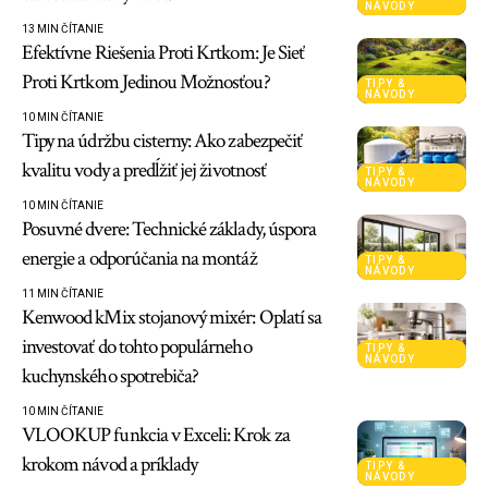
NÁVODY
13 MIN ČÍTANIE
Efektívne Riešenia Proti Krtkom: Je Sieť
Proti Krtkom Jedinou Možnosťou?
TIPY &
NÁVODY
10 MIN ČÍTANIE
Tipy na údržbu cisterny: Ako zabezpečiť
kvalitu vody a predĺžiť jej životnosť
TIPY &
NÁVODY
10 MIN ČÍTANIE
Posuvné dvere: Technické základy, úspora
energie a odporúčania na montáž
TIPY &
NÁVODY
11 MIN ČÍTANIE
Kenwood kMix stojanový mixér: Oplatí sa
investovať do tohto populárneho
TIPY &
NÁVODY
kuchynského spotrebiča?
10 MIN ČÍTANIE
VLOOKUP funkcia v Exceli: Krok za
krokom návod a príklady
TIPY &
NÁVODY