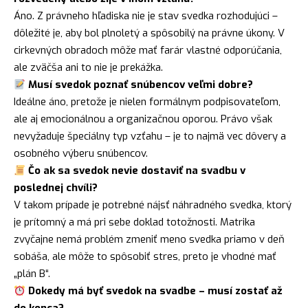
Áno. Z právneho hľadiska nie je stav svedka rozhodujúci –
dôležité je, aby bol plnoletý a spôsobilý na právne úkony. V
cirkevných obradoch môže mať farár vlastné odporúčania,
ale zväčša ani to nie je prekážka.
Musí svedok poznať snúbencov veľmi dobre?
Ideálne áno, pretože je nielen formálnym podpisovateľom,
ale aj emocionálnou a organizačnou oporou. Právo však
nevyžaduje špeciálny typ vzťahu – je to najmä vec dôvery a
osobného výberu snúbencov.
Čo ak sa svedok nevie dostaviť na svadbu v
poslednej chvíli?
V takom prípade je potrebné nájsť náhradného svedka, ktorý
je prítomný a má pri sebe doklad totožnosti. Matrika
zvyčajne nemá problém zmeniť meno svedka priamo v deň
sobáša, ale môže to spôsobiť stres, preto je vhodné mať
„plán B“.
Dokedy má byť svedok na svadbe – musí zostať až