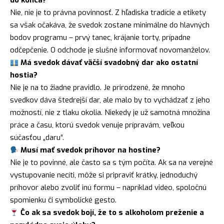
do konca?
Nie, nie je to právna povinnosť. Z hľadiska tradície a etikety
sa však očakáva, že svedok zostane minimálne do hlavných
bodov programu – prvý tanec, krájanie torty, prípadne
odčepčenie. O odchode je slušné informovať novomanželov.
Má svedok dávať väčší svadobný dar ako ostatní
hostia?
Nie je na to žiadne pravidlo. Je prirodzené, že mnoho
svedkov dáva štedrejší dar, ale malo by to vychádzať z jeho
možností, nie z tlaku okolia. Niekedy je už samotná množina
práce a času, ktorú svedok venuje prípravám, veľkou
súčasťou „daru“.
Musí mať svedok príhovor na hostine?
Nie je to povinné, ale často sa s tým počíta. Ak sa na verejné
vystupovanie necíti, môže si pripraviť krátky, jednoduchý
príhovor alebo zvoliť inú formu – napríklad video, spoločnú
spomienku či symbolické gesto.
Čo ak sa svedok bojí, že to s alkoholom preženie a