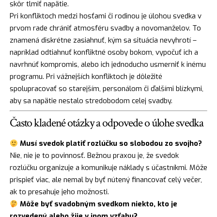
skôr tlmiť napätie.
Pri konfliktoch medzi hosťami či rodinou je úlohou svedka v
prvom rade chrániť atmosféru svadby a novomanželov. To
znamená diskrétne zasiahnuť, kým sa situácia nevyhrotí –
napríklad odtiahnuť konfliktné osoby bokom, vypočuť ich a
navrhnúť kompromis, alebo ich jednoducho usmerniť k inému
programu. Pri vážnejších konfliktoch je dôležité
spolupracovať so starejším, personálom či ďalšími blízkymi,
aby sa napätie nestalo stredobodom celej svadby.
Často kladené otázky a odpovede o úlohe svedka
Musí svedok platiť rozlúčku so slobodou zo svojho?
Nie, nie je to povinnosť. Bežnou praxou je, že svedok
rozlúčku organizuje a komunikuje náklady s účastníkmi. Môže
prispieť viac, ale nemal by byť nútený financovať celý večer,
ak to presahuje jeho možnosti.
Môže byť svadobným svedkom niekto, kto je
rozvedený alebo žije v inom vzťahu?