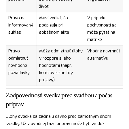
život
Právo na
Musí vedieť, čo
V prípade
informovaný
podpisuje pri
pochybností sa
súhlas
sobášnom akte
môže pýtať na
matrike
Právo
Môže odmietnuť úlohy
Vhodné navrhnúť
odmietnuť
v rozpore s jeho
alternatívu
nevhodné
hodnotami (napr.
požiadavky
kontroverzné hry,
prejavy)
Zodpovednosti svedka pred svadbou a počas
príprav
Úlohy svedka sa začínajú dávno pred samotným dňom
svadby. Už v úvodnej fáze príprav môže byť svedok