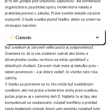
je to len „podpis pod sobášnou zápisnicou“, ale kombinácia
organizátora, psychickej opory, moderátora nálady a
praktickej pomoci v zákulisí. Práve svedok dokáže výrazne
ovplyvniť, či bude svadba plynúť hladko, alebo sa zmení na
stresujúci maratón.
Contents
Byť svedkom je zároveň veľká pocta aj zodpovednosť.
Znamená to, že si vás snúbenci vybrali ako blízku a
dôveryhodnú osobu, na ktorú sa môžu spoľahnúť v
dôležitých chvíľach. Zároveň však máte aj niekoľko práv –
nielen povinností – a je dobré vedieť, čo všetko táto rola
zahŕňa.
V článku sa pozrieme na to, kto môže byť svadobným
svedkom, aké má práva a konkrétne úlohy pred svadbou,
počas príprav aj v samotný deň D. Nájdete tu aj tipy, ako
komunikovať so snúbencami, zvládať konflikty a prehľad
často kladených otázok, ktoré vám pomôžu zvládnuť túto