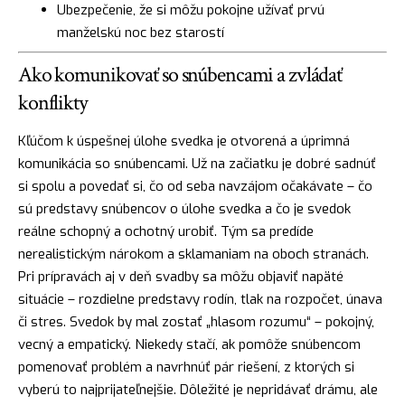
Ubezpečenie, že si môžu pokojne užívať prvú
manželskú noc bez starostí
Ako komunikovať so snúbencami a zvládať
konflikty
Kľúčom k úspešnej úlohe svedka je otvorená a úprimná
komunikácia so snúbencami. Už na začiatku je dobré sadnúť
si spolu a povedať si, čo od seba navzájom očakávate – čo
sú predstavy snúbencov o úlohe svedka a čo je svedok
reálne schopný a ochotný urobiť. Tým sa predíde
nerealistickým nárokom a sklamaniam na oboch stranách.
Pri prípravách aj v deň svadby sa môžu objaviť napäté
situácie – rozdielne predstavy rodín, tlak na rozpočet, únava
či stres. Svedok by mal zostať „hlasom rozumu“ – pokojný,
vecný a empatický. Niekedy stačí, ak pomôže snúbencom
pomenovať problém a navrhnúť pár riešení, z ktorých si
vyberú to najprijateľnejšie. Dôležité je nepridávať drámu, ale