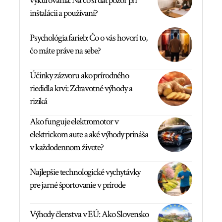
vykurovania: Na čo si dať pozor pri
inštalácii a používaní?
Psychológia farieb: Čo o vás hovorí to,
čo máte práve na sebe?
Účinky zázvoru ako prírodného
riedidla krvi: Zdravotné výhody a
riziká
Ako funguje elektromotor v
elektrickom aute a aké výhody prináša
v každodennom živote?
Najlepšie technologické vychytávky
pre jarné športovanie v prírode
Výhody členstva v EÚ: Ako Slovensko