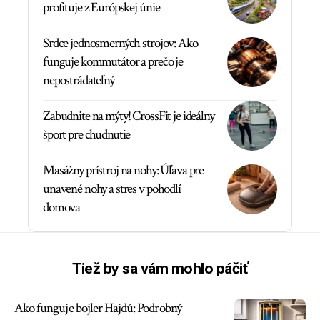
profituje z Európskej únie
Srdce jednosmerných strojov: Ako
funguje kommutátor a prečo je
nepostrádateľný
Zabudnite na mýty! CrossFit je ideálny
šport pre chudnutie
Masážny prístroj na nohy: Úľava pre
unavené nohy a stres v pohodlí
domova
Tiež by sa vám mohlo páčiť
Ako funguje bojler Hajdú: Podrobný