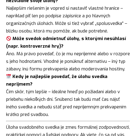
nezvládne svoje úlohy?
Najlepším riešením je vopred si nastaviť vlastné hranice –
napríklad piť len po podpise zápisnice a po hlavných
organizačných úlohách. Môže si tiež vybrať „spolusvedka“ –
blízku osobu, ktorá mu pomôže, ak bude potrebné.
Môže svedok odmietnuť úlohy, s ktorými nesúhlasí
(napr. kontroverzné hry)?
Áno. Má právo povedať, čo je mu nepríjemné alebo v rozpore
s jeho hodnotami. Vhodné je ponúknuť alternatívu – iný typ
zábavy, inú formu prekvapenia alebo moderovania hostiny.
Kedy je najlepšie povedať, že úlohu svedka
neprijmem?
Čím skôr, tým lepšie – ideálne hneď po požiadaní alebo v
priebehu niekoľkých dní. Snúbenci tak budú mať čas nájsť
iného svedka a nebudú stáť pred nepríjemným prekvapením
krátko pred svadbou.
Úloha svadobného svedka je zmes formálnej zodpovednosti,
praktickej pomoci a ľudskej podpory. Ak viete, čo sa od vás