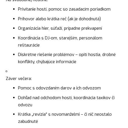
Privítanie hostí, pomoc so zasadacím poriadkom
Príhovor alebo krátka reč (ak je dohodnutá)
Organizácia hier, súťaží, prípadne prekvapení
Koordinácia s DJ-om, starejším, personálom
reštaurácie
Diskrétne riešenie problémov – opití hostia, drobné
konflikty, chýbajúce informácie
Záver večera:
Pomoc s odovzdaním darov a ich odvozom
Dohľad nad odchodom hostí, koordinácia taxíkov či
odvozu
Krátka „revízia“ s novomanželmi – či nič neostalo
zabudnuté