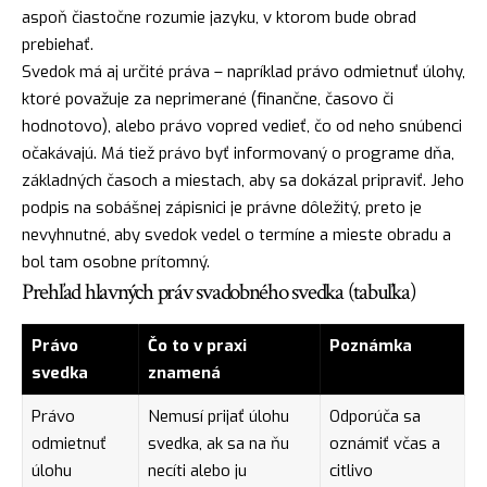
aspoň čiastočne rozumie jazyku, v ktorom bude obrad
prebiehať.
Svedok má aj určité práva – napríklad právo odmietnuť úlohy,
ktoré považuje za neprimerané (finančne, časovo či
hodnotovo), alebo právo vopred vedieť, čo od neho snúbenci
očakávajú. Má tiež právo byť informovaný o programe dňa,
základných časoch a miestach, aby sa dokázal pripraviť. Jeho
podpis na sobášnej zápisnici je právne dôležitý, preto je
nevyhnutné, aby svedok vedel o termíne a mieste obradu a
bol tam osobne prítomný.
Prehľad hlavných práv svadobného svedka (tabuľka)
Právo
Čo to v praxi
Poznámka
svedka
znamená
Právo
Nemusí prijať úlohu
Odporúča sa
odmietnuť
svedka, ak sa na ňu
oznámiť včas a
úlohu
necíti alebo ju
citlivo