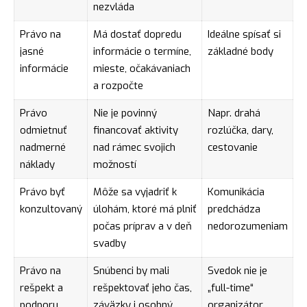
nezvláda
Právo na
Má dostať dopredu
Ideálne spísať si
jasné
informácie o termíne,
základné body
informácie
mieste, očakávaniach
a rozpočte
Právo
Nie je povinný
Napr. drahá
odmietnuť
financovať aktivity
rozlúčka, dary,
nadmerné
nad rámec svojich
cestovanie
náklady
možností
Právo byť
Môže sa vyjadriť k
Komunikácia
konzultovaný
úlohám, ktoré má plniť
predchádza
počas príprav a v deň
nedorozumeniam
svadby
Právo na
Snúbenci by mali
Svedok nie je
rešpekt a
rešpektovať jeho čas,
„full-time“
podporu
záväzky i osobný
organizátor