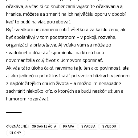
očakáva, a včas si so snúbencami vyjasníte očakávania aj
hranice, môžete sa zmeniť na ich najväčšiu oporu v období,
keď to budú najviac potrebovať.
Byť svedkom neznamená robiť všetko a za každú cenu, ale
byť spoľahlivý v tom podstatnom – v pokoji, rozvahe,
organizácii a priateľstve. Aj vďaka vám sa môže zo
svadobného dňa stať spomienka, na ktorú budú
novomanželia celý život s úsmevom spomínať.
Ak vás táto úloha čaká, nevnímajte ju len ako povinnosť, ale
aj ako jedinečnú príležitosť stáť pri svojich blízkych v jednom
z najdôležitejších dní ich života – a možno im nenápadne
zachrániť niekoľko kríz, o ktorých sa budú neskôr už len s
humorom rozprávať.
OZNÁČENÉ:
ORGANIZÁCIA
PRÁVA
SVADBA
SVEDOK
ÚLOHY