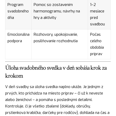
Program
Pomoc so zostavením
1–2
svadobného
harmonogramu, návrhy na
mesiace
dňa
hry a aktivity
pred
svadbou
Emocionálna
Rozhovory, upokojovanie,
Počas
podpora
posilňovanie rozhodnutia
celého
obdobia
príprav
Úloha svadobného svedka v deň sobáša krok za
krokom
V deň svadby sa úloha svedka naplno ukáže. Je jedným z
prvých, kto prichádza na miesto príprav – či už k neveste
alebo ženíchovi – a pomáha s poslednými detailmi.
Kontroluje, či je všetko zbalené (doklady, obrúčky,
prstienková krabička, darčeky pre rodičov), dohliada na čas a