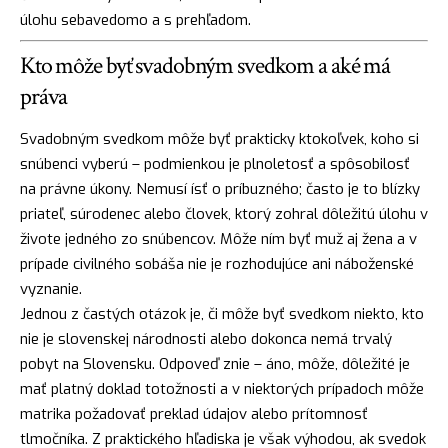
úlohu sebavedomo a s prehľadom.
Kto môže byť svadobným svedkom a aké má
práva
Svadobným svedkom môže byť prakticky ktokoľvek, koho si
snúbenci vyberú – podmienkou je plnoletosť a spôsobilosť
na právne úkony. Nemusí ísť o príbuzného; často je to blízky
priateľ, súrodenec alebo človek, ktorý zohral dôležitú úlohu v
živote jedného zo snúbencov. Môže ním byť muž aj žena a v
prípade civilného sobáša nie je rozhodujúce ani náboženské
vyznanie.
Jednou z častých otázok je, či môže byť svedkom niekto, kto
nie je slovenskej národnosti alebo dokonca nemá trvalý
pobyt na Slovensku. Odpoveď znie – áno, môže, dôležité je
mať platný doklad totožnosti a v niektorých prípadoch môže
matrika požadovať preklad údajov alebo prítomnosť
tlmočníka. Z praktického hľadiska je však výhodou, ak svedok