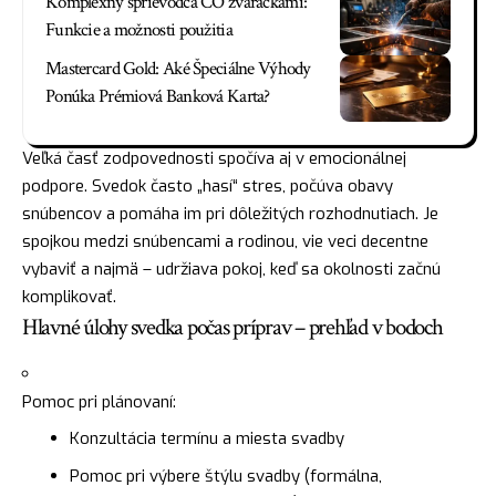
Komplexný sprievodca CO zváračkami:
Funkcie a možnosti použitia
Mastercard Gold: Aké Špeciálne Výhody
Ponúka Prémiová Banková Karta?
Veľká časť zodpovednosti spočíva aj v emocionálnej
podpore. Svedok často „hasí“ stres, počúva obavy
snúbencov a pomáha im pri dôležitých rozhodnutiach. Je
spojkou medzi snúbencami a rodinou, vie veci decentne
vybaviť a najmä – udržiava pokoj, keď sa okolnosti začnú
komplikovať.
Hlavné úlohy svedka počas príprav – prehľad v bodoch
Pomoc pri plánovaní:
Konzultácia termínu a miesta svadby
Pomoc pri výbere štýlu svadby (formálna,