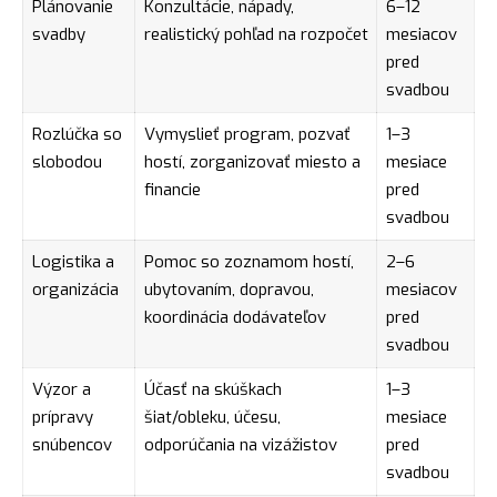
Plánovanie
Konzultácie, nápady,
6–12
svadby
realistický pohľad na rozpočet
mesiacov
pred
svadbou
Rozlúčka so
Vymyslieť program, pozvať
1–3
slobodou
hostí, zorganizovať miesto a
mesiace
financie
pred
svadbou
Logistika a
Pomoc so zoznamom hostí,
2–6
organizácia
ubytovaním, dopravou,
mesiacov
koordinácia dodávateľov
pred
svadbou
Výzor a
Účasť na skúškach
1–3
prípravy
šiat/obleku, účesu,
mesiace
snúbencov
odporúčania na vizážistov
pred
svadbou