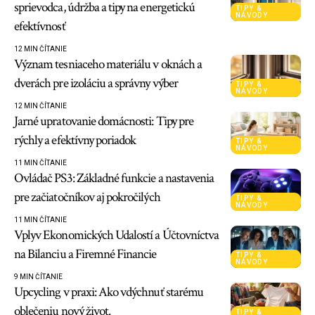
sprievodca, údržba a tipy na energetickú
TIPY &
NÁVODY
efektívnosť
12 MIN ČÍTANIE
Význam tesniaceho materiálu v oknách a
dverách pre izoláciu a správny výber
TIPY &
NÁVODY
12 MIN ČÍTANIE
Jarné upratovanie domácnosti: Tipy pre
rýchly a efektívny poriadok
TIPY &
NÁVODY
11 MIN ČÍTANIE
Ovládač PS3: Základné funkcie a nastavenia
pre začiatočníkov aj pokročilých
TIPY &
NÁVODY
11 MIN ČÍTANIE
Vplyv Ekonomických Udalostí a Účtovníctva
na Bilanciu a Firemné Financie
TIPY &
NÁVODY
9 MIN ČÍTANIE
Upcycling v praxi: Ako vdýchnuť starému
oblečeniu nový život.
TIPY &