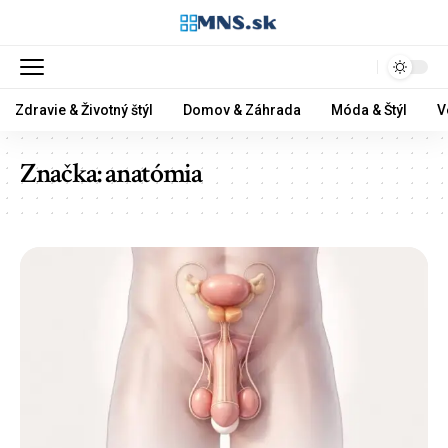
Zdravie & Životný štýl
Domov & Záhrada
Móda & Štýl
V
Značka:
anatómia