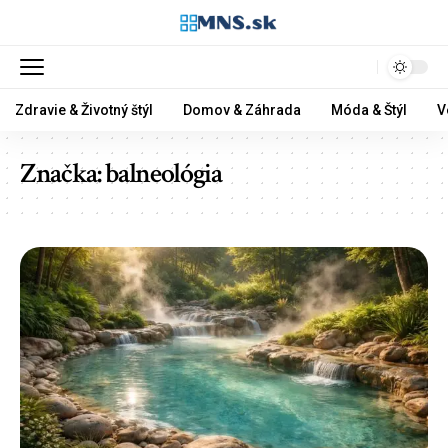
Zdravie & Životný štýl
Domov & Záhrada
Móda & Štýl
V
Značka:
balneológia