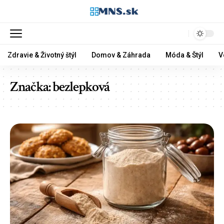
Zdravie & Životný štýl
Domov & Záhrada
Móda & Štýl
V
Značka:
bezlepková