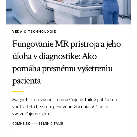
VEDA & TECHNOLÓGIE
Fungovanie MR prístroja a jeho
úloha v diagnostike: Ako
pomáha presnému vyšetreniu
pacienta
Magnetická rezonancia umožňuje detailný pohľad do
vnútra tela bez röntgenového žiarenia. V článku
vysvetľujeme, ako…
OD
MNS.SK
11 MIN ČÍTANIE