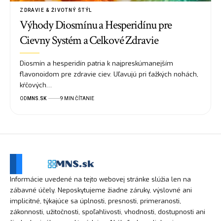
ZDRAVIE & ŽIVOTNÝ ŠTÝL
Výhody Diosmínu a Hesperidínu pre
Cievny Systém a Celkové Zdravie
Diosmín a hesperidín patria k najpreskúmanejším
flavonoidom pre zdravie ciev. Uľavujú pri ťažkých nohách,
kŕčových…
OD
MNS.SK
9 MIN ČÍTANIE
Informácie uvedené na tejto webovej stránke slúžia len na
zábavné účely. Neposkytujeme žiadne záruky, výslovné ani
implicitné, týkajúce sa úplnosti, presnosti, primeranosti,
zákonnosti, užitočnosti, spoľahlivosti, vhodnosti, dostupnosti ani