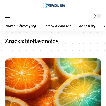
Zdravie & Životný štýl
Domov & Záhrada
Móda & Štýl
V
Značka:
bioflavonoidy