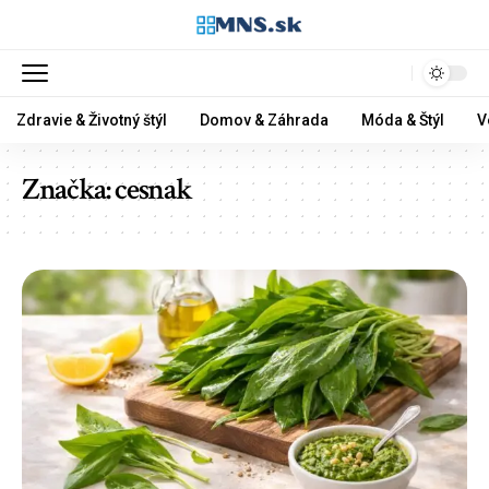
Zdravie & Životný štýl
Domov & Záhrada
Móda & Štýl
V
Značka:
cesnak