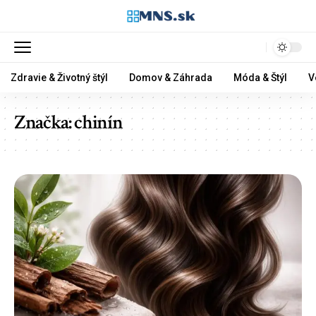
Zdravie & Životný štýl
Domov & Záhrada
Móda & Štýl
V
Značka:
chinín