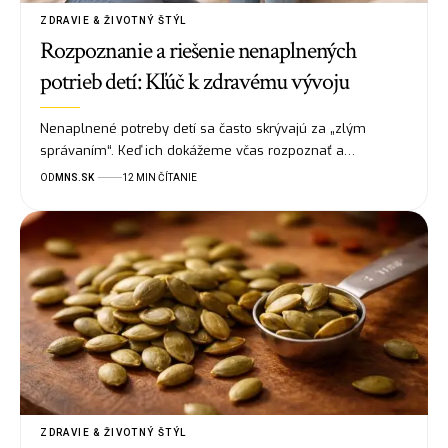
ZDRAVIE & ŽIVOTNÝ ŠTÝL
Rozpoznanie a riešenie nenaplnených
potrieb detí: Kľúč k zdravému vývoju
Nenaplnené potreby detí sa často skrývajú za „zlým
správaním“. Keď ich dokážeme včas rozpoznať a…
OD
MNS.SK
12 MIN ČÍTANIE
ZDRAVIE & ŽIVOTNÝ ŠTÝL