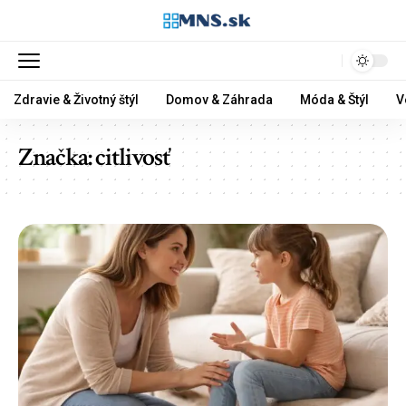
Zdravie & Životný štýl
Domov & Záhrada
Móda & Štýl
V
Značka:
citlivosť