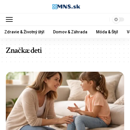
Zdravie & Životný štýl
Domov & Záhrada
Móda & Štýl
V
Značka:
deti