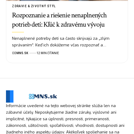
ZDRAVIE & ŽIVOTNÝ ŠTÝL
Rozpoznanie a riešenie nenaplnených
potrieb detí: Kľúč k zdravému vývoju
Nenaplnené potreby detí sa často skrývajú za „zlým
správaním“. Keď ich dokážeme včas rozpoznať a…
OD
MNS.SK
12 MIN ČÍTANIE
Informácie uvedené na tejto webovej stránke slúžia len na
zábavné účely. Neposkytujeme žiadne záruky, výslovné ani
implicitné, týkajúce sa úplnosti, presnosti, primeranosti,
zákonnosti, užitočnosti, spoľahlivosti, vhodnosti, dostupnosti ani
žiadneho iného aspektu údajov. Akékoľvek spoliehanie sa na