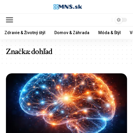
Zdravie & Životný štýl
Domov & Záhrada
Móda & Štýl
V
Značka:
dohľad