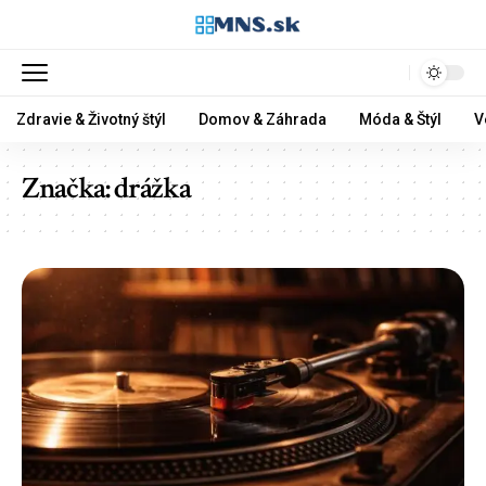
Zdravie & Životný štýl
Domov & Záhrada
Móda & Štýl
V
Značka:
drážka