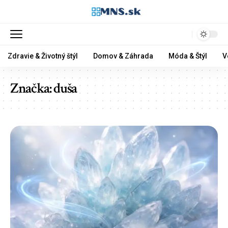
Zdravie & Životný štýl
Domov & Záhrada
Móda & Štýl
V
Značka:
duša